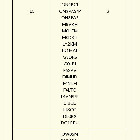
ON4BCI
10
ON3PAS/P
3
ON3PAS
M8VKH
M0HEM
M0DXT
LY2KM
IK1MAF
G3DIG
G0LPI
F5SAV
F4MUD
F4MLH
F4LTO
F4ANS/P
EI8CE
EI3CC
DL0BX
DG1RPU
UW8SM