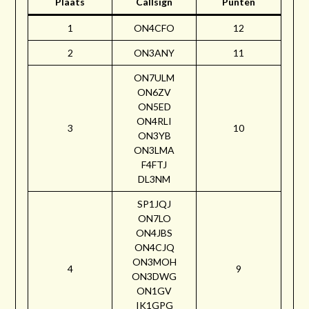
Plaats
Callsign
Punten
1
ON4CFO
12
2
ON3ANY
11
ON7ULM
ON6ZV
ON5ED
ON4RLI
3
10
ON3YB
ON3LMA
F4FTJ
DL3NM
SP1JQJ
ON7LO
ON4JBS
ON4CJQ
ON3MOH
4
9
ON3DWG
ON1GV
IK1GPG