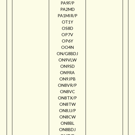
PA9F/P
PA2MD
PA1MIR/P
OT1Y
OS8D
OP7V
OP6Y
OO4N
ON/G8BDJ
ON9VLW
ON9SD
ON9RA
ON9JPB
ON8VR/P
ON8VC
ON8TX/P
ON8TW
ON8JJ/P
ON8CW
ON8BL
ON8BDJ