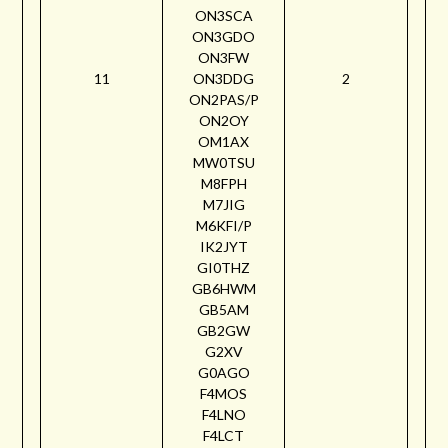
ON3SCA
ON3GDO
ON3FW
11
ON3DDG
2
ON2PAS/P
ON2OY
OM1AX
MW0TSU
M8FPH
M7JIG
M6KFI/P
IK2JYT
GI0THZ
GB6HWM
GB5AM
GB2GW
G2XV
G0AGO
F4MOS
F4LNO
F4LCT