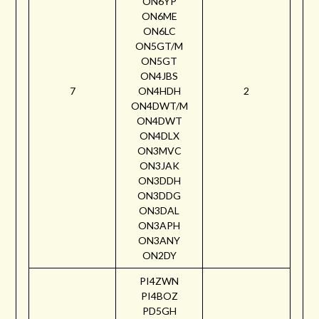
ON6YP
ON6ME
ON6LC
ON5GT/M
ON5GT
ON4JBS
7
ON4HDH
2
ON4DWT/M
ON4DWT
ON4DLX
ON3MVC
ON3JAK
ON3DDH
ON3DDG
ON3DAL
ON3APH
ON3ANY
ON2DY
PI4ZWN
PI4BOZ
PD5GH