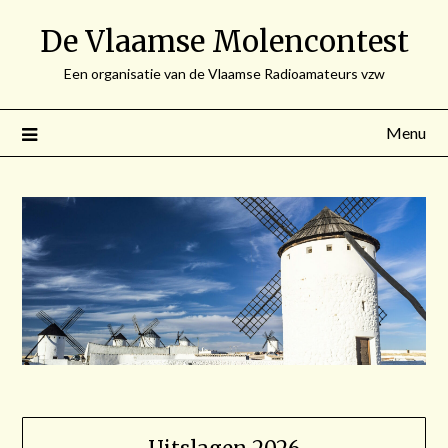
Spring
De Vlaamse Molencontest
naar
de
Een organisatie van de Vlaamse Radioamateurs vzw
inhoud
Menu