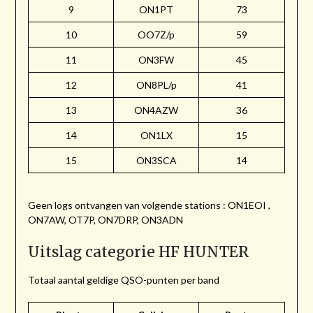
9
ON1PT
73
10
OO7Z/p
59
11
ON3FW
45
12
ON8PL/p
41
13
ON4AZW
36
14
ON1LX
15
15
ON3SCA
14
Geen logs ontvangen van volgende stations : ON1EOI ,
ON7AW, OT7P, ON7DRP, ON3ADN
Uitslag categorie HF HUNTER
Totaal aantal geldige QSO-punten per band