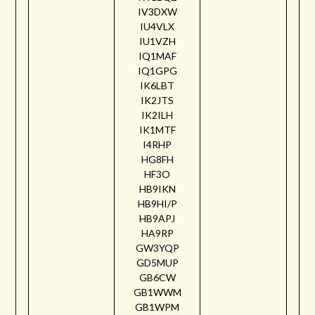
IV3DXW
IU4VLX
IU1VZH
IQ1MAF
IQ1GPG
IK6LBT
IK2JTS
IK2ILH
IK1MTF
I4RHP
HG8FH
HF3O
HB9IKN
HB9HI/P
HB9APJ
HA9RP
GW3YQP
GD5MUP
GB6CW
GB1WWM
GB1WPM