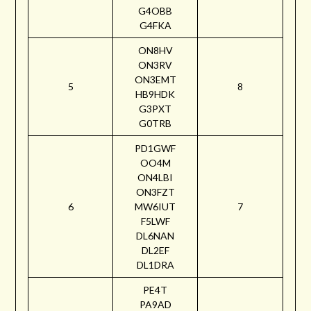
G4OBB
G4FKA
ON8HV
ON3RV
ON3EMT
5
8
HB9HDK
G3PXT
G0TRB
PD1GWF
OO4M
ON4LBI
ON3FZT
6
MW6IUT
7
F5LWF
DL6NAN
DL2EF
DL1DRA
PE4T
PA9AD