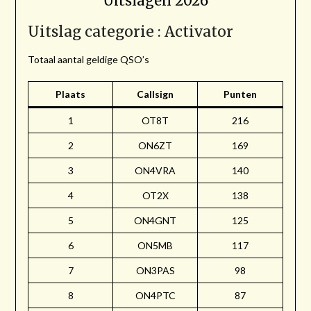
Uitslagen 2026
Uitslag categorie : Activator
Totaal aantal geldige QSO’s
Plaats
Callsign
Punten
1
OT8T
216
2
ON6ZT
169
3
ON4VRA
140
4
OT2X
138
5
ON4GNT
125
6
ON5MB
117
7
ON3PAS
98
8
ON4PTC
87