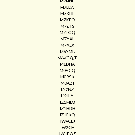
M7NNB
M7LLW
M7KHF
M7KEO
M7ETS
M7EOQ
M7AXL
M7AJX
M6YMB
M6VCQ/P
M1DHA
M0VCQ
M0RSK
M0AZI
LY2NZ
LX1LA
IZ1MLQ
IZ1HDH
IZ1FKQ
IW4CLJ
IW2CH
IW1EQZ