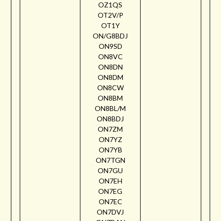
OZ1QS
OT2V/P
OT1Y
ON/G8BDJ
ON9SD
ON8VC
ON8DN
ON8DM
ON8CW
ON8BM
ON8BL/M
ON8BDJ
ON7ZM
ON7YZ
ON7YB
ON7TGN
ON7GU
ON7EH
ON7EG
ON7EC
ON7DVJ