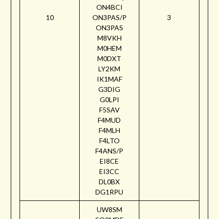
ON4BCI
10
ON3PAS/P
3
ON3PAS
M8VKH
M0HEM
M0DXT
LY2KM
IK1MAF
G3DIG
G0LPI
F5SAV
F4MUD
F4MLH
F4LTO
F4ANS/P
EI8CE
EI3CC
DL0BX
DG1RPU
UW8SM