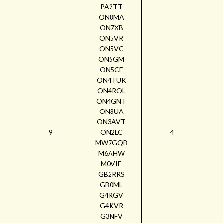
PA2TT
ON8MA
ON7XB
ON5VR
ON5VC
ON5GM
ON5CE
ON4TUK
ON4ROL
ON4GNT
ON3UA
ON3AVT
9
ON2LC
4
MW7GQB
M6AHW
M0VIE
GB2RRS
GB0ML
G4RGV
G4KVR
G3NFV