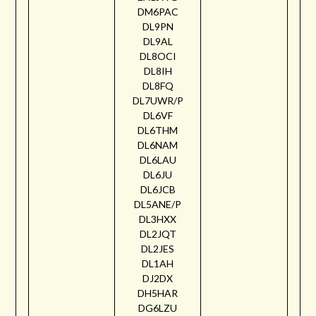
DM6PAC
DL9PN
DL9AL
DL8OCI
DL8IH
DL8FQ
DL7UWR/P
DL6VF
DL6THM
DL6NAM
DL6LAU
DL6JU
DL6JCB
DL5ANE/P
DL3HXX
DL2JQT
DL2JES
DL1AH
DJ2DX
DH5HAR
DG6LZU