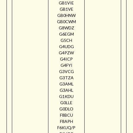
GB1VIE
GB1VE
GB0HNW
GB0CWM
G8WDZ
G6EGM
G5CH
G4UDG
G4PZW
G4ICP
G4FYI
G3VCG
G3TZA
G3AML
G3AHL
G1KDU
G0LLE
G0DLO
F8BCU
F8APH
F6KUQ/P