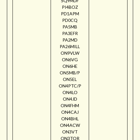
SQ9MDF
PI4BOZ
PD1APM
PD0CQ
PA5MB
PA3EFR
PA2MD
PA26MILL
ON9VLW
ON6VG
ON6HE
ON5MB/P
ON5EL
ON4PTC/P
ON4LO
ON4JD
ON4FHM
ON4CAJ
ON4BHL
ON4ACW
ON3VT
ON3TOR