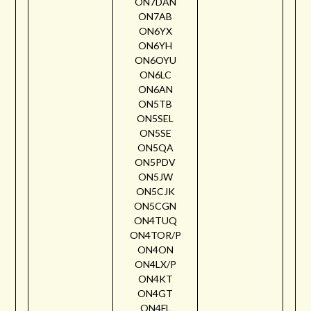
ON7DAN
ON7AB
ON6YX
ON6YH
ON6OYU
ON6LC
ON6AN
ON5TB
ON5SEL
ON5SE
ON5QA
ON5PDV
ON5JW
ON5CJK
ON5CGN
ON4TUQ
ON4TOR/P
ON4ON
ON4LX/P
ON4KT
ON4GT
ON4FL