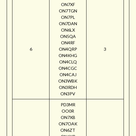
ON7XF
ON7TGN
ON7PL
ON7DAN
ON6LX
ON5QA
ON4RF
6
ON4QRP
3
ON4KHG
ON4CLQ
ON4CGC
ON4CAJ
ON3WBK
ON3RDH
ON3PV
PD3MR
OO0R
ON7XB
ON7OAK
ON6ZT