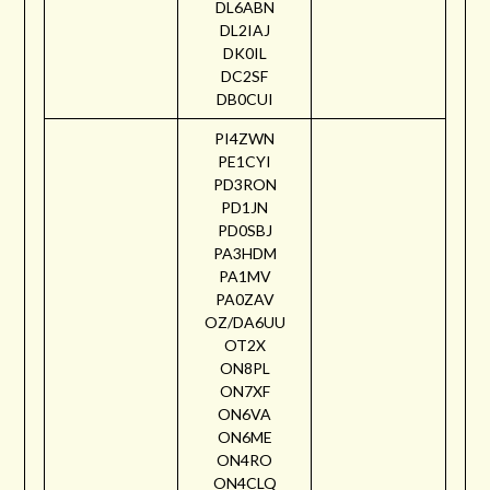
DL6ABN
DL2IAJ
DK0IL
DC2SF
DB0CUI
PI4ZWN
PE1CYI
PD3RON
PD1JN
PD0SBJ
PA3HDM
PA1MV
PA0ZAV
OZ/DA6UU
OT2X
ON8PL
ON7XF
ON6VA
ON6ME
ON4RO
ON4CLQ