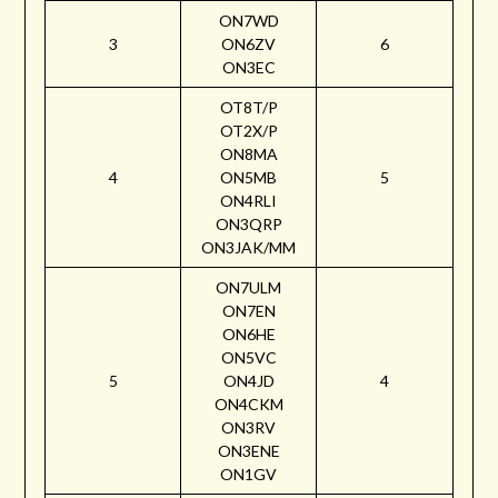
ON7WD
3
ON6ZV
6
ON3EC
OT8T/P
OT2X/P
ON8MA
4
ON5MB
5
ON4RLI
ON3QRP
ON3JAK/MM
ON7ULM
ON7EN
ON6HE
ON5VC
5
ON4JD
4
ON4CKM
ON3RV
ON3ENE
ON1GV