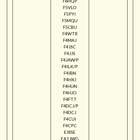
F6HQP
F5VLO
F5PYI
F5MQU
F5CBU
F4WTR
F4MAJ
F4JSC
F4JJS
F4JAW/P
F4ILK/P
F4IBN
F4HXJ
F4HUN
F4HJO
F4FTT
F4DCJ/P
F4DCJ
F4CUI
F4CPC
EI8SE
EA1JWG