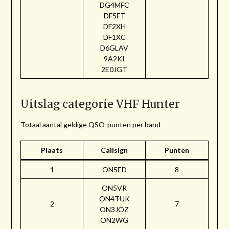
DG4MFC
DF5FT
DF2XH
DF1XC
D6GLAV
9A2KI
2E0JGT
Uitslag categorie VHF Hunter
Totaal aantal geldige QSO-punten per band
Plaats
Callsign
Punten
1
ON5ED
8
ON5VR
ON4TUK
2
7
ON3JOZ
ON2WG