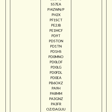
S57EA
PI4ZWN/P
PH2X
PF1SCT
PE2JB
PE1MCF
PD9T
PD5TON
PD1TN
PD1HS
PD0MNO
PD0LOF
PD0LG
PD0FDL
PD0EA
PB6OKZ
PA9H
PA8MM
PA3GNZ
PA3FR
OZ/DAGUU