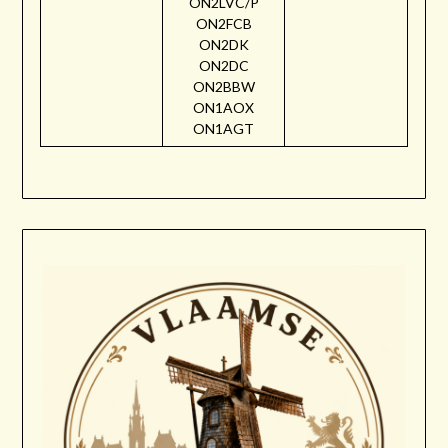
ON2LVC/P
ON2FCB
ON2DK
ON2DC
ON2BBW
ON1AOX
ON1AGT