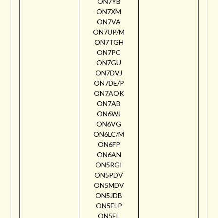
ON7YB
ON7XM
ON7VA
ON7UP/M
ON7TGH
ON7PC
ON7GU
ON7DVJ
ON7DE/P
ON7AOK
ON7AB
ON6WJ
ON6VG
ON6LC/M
ON6FP
ON6AN
ON5RGI
ON5PDV
ON5MDV
ON5JDB
ON5ELP
ON5EL