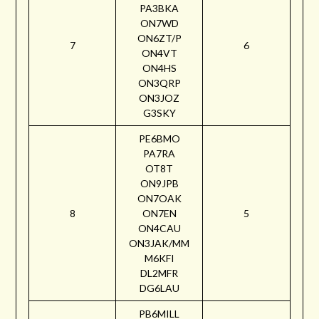
PA3BKA
ON7WD
ON6ZT/P
7
6
ON4VT
ON4HS
ON3QRP
ON3JOZ
G3SKY
PE6BMO
PA7RA
OT8T
ON9JPB
ON7OAK
8
ON7EN
5
ON4CAU
ON3JAK/MM
M6KFI
DL2MFR
DG6LAU
PB6MILL