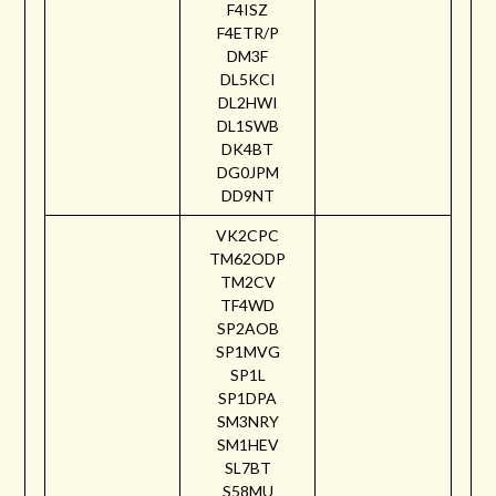
F4ISZ
F4ETR/P
DM3F
DL5KCI
DL2HWI
DL1SWB
DK4BT
DG0JPM
DD9NT
VK2CPC
TM62ODP
TM2CV
TF4WD
SP2AOB
SP1MVG
SP1L
SP1DPA
SM3NRY
SM1HEV
SL7BT
S58MU