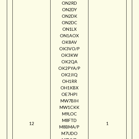
ON2RD
ON2DY
ON2DK
ON2DC
ON1LX
ON1AOX
OK8AV
OK3VO/P
OK3KW
OK2QA
OK2PYA/P
OK2JIQ
OH1RR
OH1KBX
OE7HPI
MW7BIH
MW1CKK
M9LOC
M8FTD
12
1
M8BMA/P
M7UDO