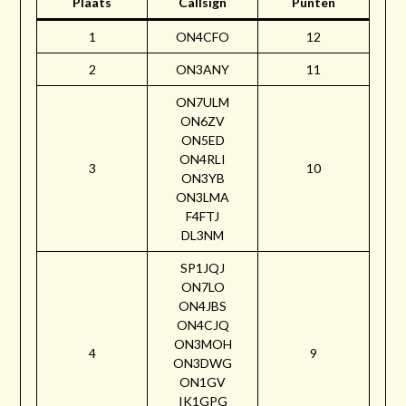
Plaats
Callsign
Punten
1
ON4CFO
12
2
ON3ANY
11
ON7ULM
ON6ZV
ON5ED
ON4RLI
3
10
ON3YB
ON3LMA
F4FTJ
DL3NM
SP1JQJ
ON7LO
ON4JBS
ON4CJQ
ON3MOH
4
9
ON3DWG
ON1GV
IK1GPG