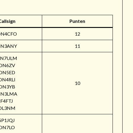
Callsign
Punten
ON4CFO
12
N3ANY
11
N7ULM
ON6ZV
ON5ED
ON4RLI
10
ON3YB
N3LMA
F4FTJ
DL3NM
SP1JQJ
ON7LO