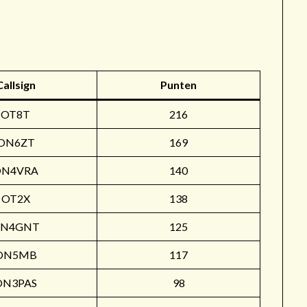
r
Callsign
Punten
OT8T
216
ON6ZT
169
ON4VRA
140
OT2X
138
N4GNT
125
ON5MB
117
ON3PAS
98