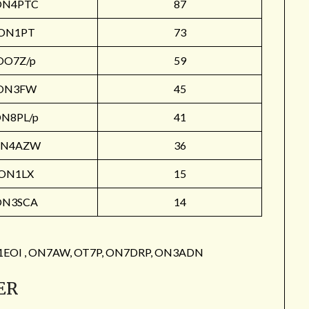
ON4PTC
87
ON1PT
73
OO7Z/p
59
ON3FW
45
N8PL/p
41
N4AZW
36
ON1LX
15
ON3SCA
14
: ON1EOI , ON7AW, OT7P, ON7DRP, ON3ADN
ER