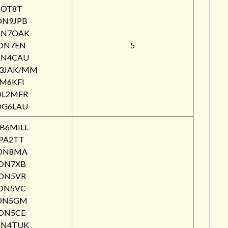
OT8T
ON9JPB
N7OAK
ON7EN
5
N4CAU
3JAK/MM
M6KFI
DL2MFR
DG6LAU
B6MILL
PA2TT
ON8MA
ON7XB
ON5VR
ON5VC
ON5GM
ON5CE
N4TUK