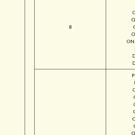
O
8
O
ON
P
O