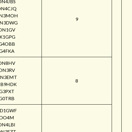
ON4JBS
ON4CJQ
N3MOH
9
N3DWG
ON1GV
IK1GPG
G4OBB
G4FKA
ON8HV
ON3RV
N3EMT
8
B9HDK
G3PXT
G0TRB
PD1GWF
OO4M
ON4LBI
ON3FZT