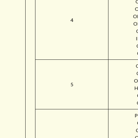
O
4
O
O
5
H