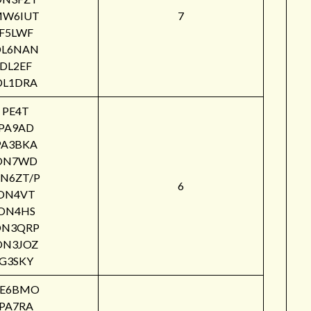
W6IUT
7
F5LWF
DL6NAN
DL2EF
DL1DRA
PE4T
PA9AD
PA3BKA
ON7WD
N6ZT/P
6
ON4VT
ON4HS
ON3QRP
ON3JOZ
G3SKY
PE6BMO
PA7RA