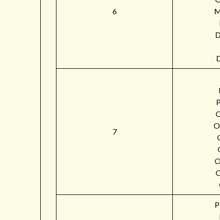
6
M
O
7