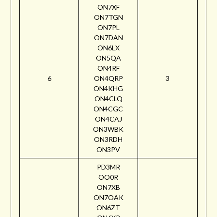
ON7XF
ON7TGN
ON7PL
ON7DAN
ON6LX
ON5QA
ON4RF
6
ON4QRP
3
ON4KHG
ON4CLQ
ON4CGC
ON4CAJ
ON3WBK
ON3RDH
ON3PV
PD3MR
OO0R
ON7XB
ON7OAK
ON6ZT