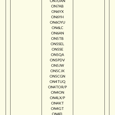
ON7DAN
ON7AB
ON6YX
ON6YH
ON6OYU
ON6LC
ON6AN
ON5TB
ON5SEL
ON5SE
ON5QA
ON5PDV
ON5JW
ON5CJK
ON5CGN
ON4TUQ
ON4TOR/P
ON4ON
ON4LX/P
ON4KT
ON4GT
ON4FL