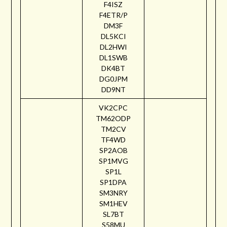
F4ISZ
F4ETR/P
DM3F
DL5KCI
DL2HWI
DL1SWB
DK4BT
DG0JPM
DD9NT
VK2CPC
TM62ODP
TM2CV
TF4WD
SP2AOB
SP1MVG
SP1L
SP1DPA
SM3NRY
SM1HEV
SL7BT
S58MU