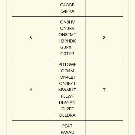
G4OBB
G4FKA
ON8HV
ON3RV
ON3EMT
5
8
HB9HDK
G3PXT
G0TRB
PD1GWF
OO4M
ON4LBI
ON3FZT
6
MW6IUT
7
F5LWF
DL6NAN
DL2EF
DL1DRA
PE4T
PA9AD