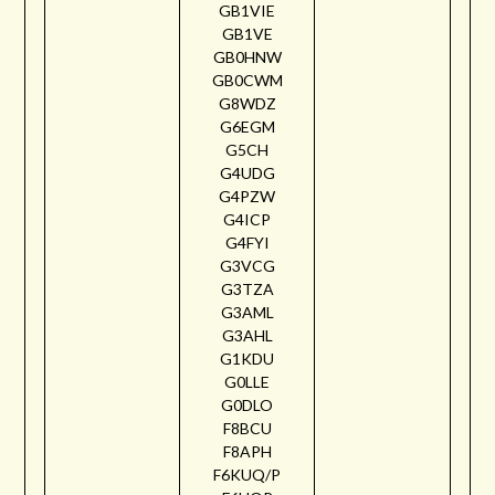
GB1VIE
GB1VE
GB0HNW
GB0CWM
G8WDZ
G6EGM
G5CH
G4UDG
G4PZW
G4ICP
G4FYI
G3VCG
G3TZA
G3AML
G3AHL
G1KDU
G0LLE
G0DLO
F8BCU
F8APH
F6KUQ/P