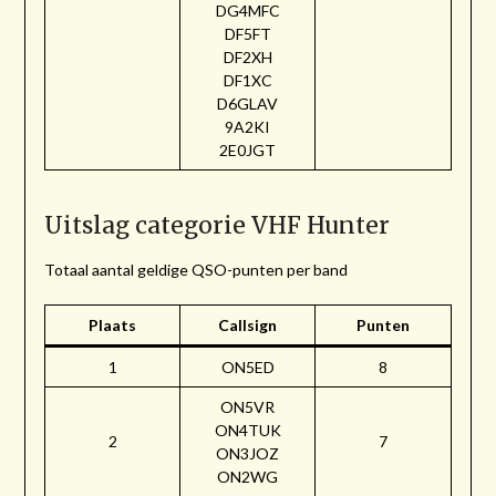
DG4MFC
DF5FT
DF2XH
DF1XC
D6GLAV
9A2KI
2E0JGT
Uitslag categorie VHF Hunter
Totaal aantal geldige QSO-punten per band
Plaats
Callsign
Punten
1
ON5ED
8
ON5VR
ON4TUK
2
7
ON3JOZ
ON2WG