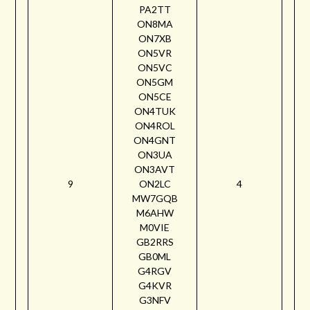
PA2TT
ON8MA
ON7XB
ON5VR
ON5VC
ON5GM
ON5CE
ON4TUK
ON4ROL
ON4GNT
ON3UA
ON3AVT
9
ON2LC
4
MW7GQB
M6AHW
M0VIE
GB2RRS
GB0ML
G4RGV
G4KVR
G3NFV