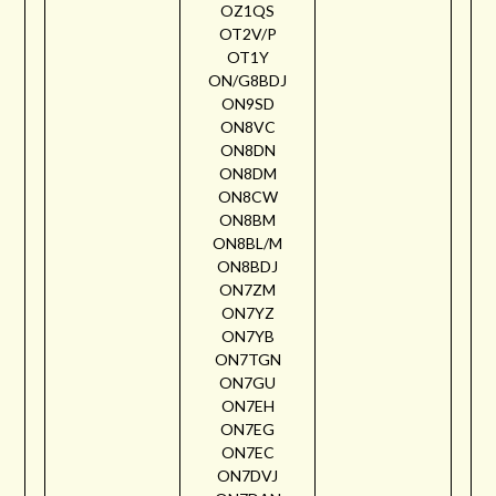
OZ1QS
OT2V/P
OT1Y
ON/G8BDJ
ON9SD
ON8VC
ON8DN
ON8DM
ON8CW
ON8BM
ON8BL/M
ON8BDJ
ON7ZM
ON7YZ
ON7YB
ON7TGN
ON7GU
ON7EH
ON7EG
ON7EC
ON7DVJ