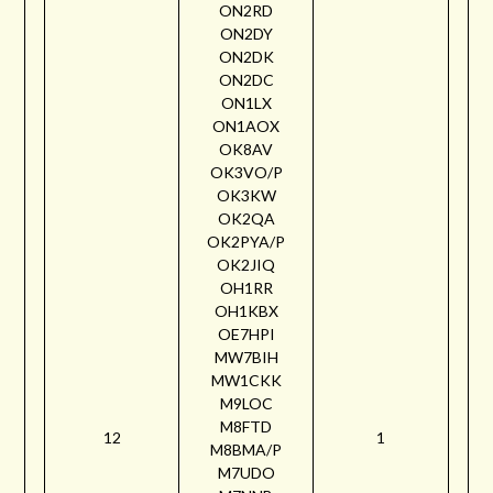
ON2RD
ON2DY
ON2DK
ON2DC
ON1LX
ON1AOX
OK8AV
OK3VO/P
OK3KW
OK2QA
OK2PYA/P
OK2JIQ
OH1RR
OH1KBX
OE7HPI
MW7BIH
MW1CKK
M9LOC
M8FTD
12
1
M8BMA/P
M7UDO