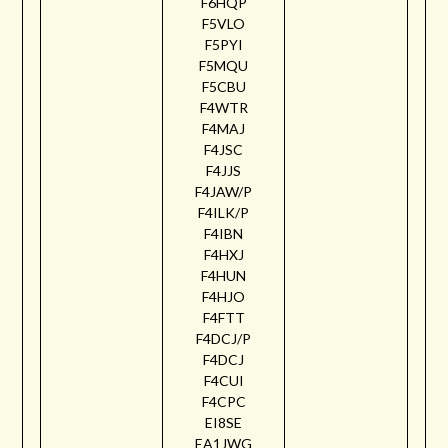
F6HQP
F5VLO
F5PYI
F5MQU
F5CBU
F4WTR
F4MAJ
F4JSC
F4JJS
F4JAW/P
F4ILK/P
F4IBN
F4HXJ
F4HUN
F4HJO
F4FTT
F4DCJ/P
F4DCJ
F4CUI
F4CPC
EI8SE
EA1JWG