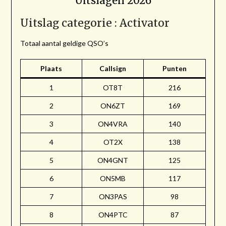
Uitslagen 2026
Uitslag categorie : Activator
Totaal aantal geldige QSO’s
Plaats
Callsign
Punten
1
OT8T
216
2
ON6ZT
169
3
ON4VRA
140
4
OT2X
138
5
ON4GNT
125
6
ON5MB
117
7
ON3PAS
98
8
ON4PTC
87