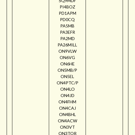
SQ9MDF
PI4BOZ
PD1APM
PD0CQ
PA5MB
PA3EFR
PA2MD
PA26MILL
ON9VLW
ON6VG
ON6HE
ON5MB/P
ON5EL
ON4PTC/P
ON4LO
ON4JD
ON4FHM
ON4CAJ
ON4BHL
ON4ACW
ON3VT
ON3TOR