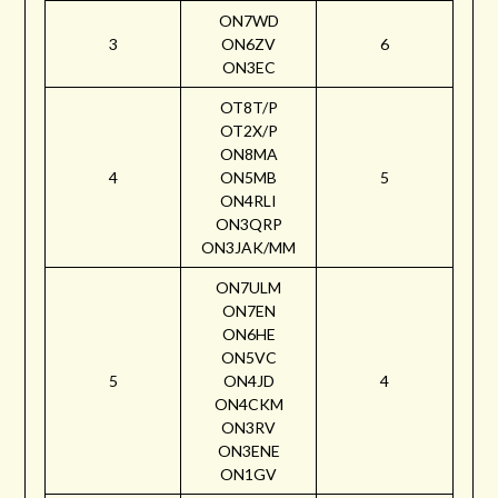
ON7WD
3
ON6ZV
6
ON3EC
OT8T/P
OT2X/P
ON8MA
4
ON5MB
5
ON4RLI
ON3QRP
ON3JAK/MM
ON7ULM
ON7EN
ON6HE
ON5VC
5
ON4JD
4
ON4CKM
ON3RV
ON3ENE
ON1GV