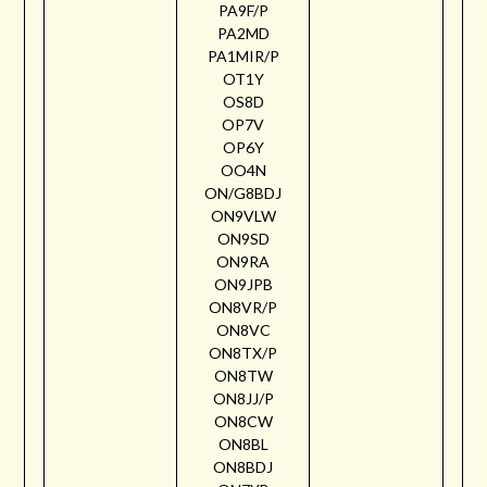
PA9F/P
PA2MD
PA1MIR/P
OT1Y
OS8D
OP7V
OP6Y
OO4N
ON/G8BDJ
ON9VLW
ON9SD
ON9RA
ON9JPB
ON8VR/P
ON8VC
ON8TX/P
ON8TW
ON8JJ/P
ON8CW
ON8BL
ON8BDJ