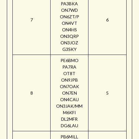
PA3BKA
ON7WD
ON6ZT/P
7
6
ON4VT
ON4HS
ON3QRP
ON3JOZ
G3SKY
PE6BMO
PA7RA
OT8T
ON9JPB
ON7OAK
8
ON7EN
5
ON4CAU
ON3JAK/MM
M6KFI
DL2MFR
DG6LAU
PB6MILL