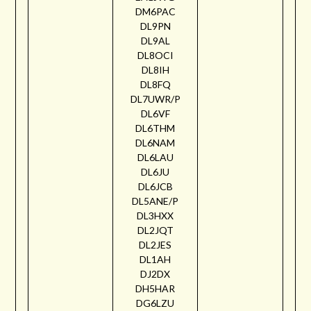
DM6PAC
DL9PN
DL9AL
DL8OCI
DL8IH
DL8FQ
DL7UWR/P
DL6VF
DL6THM
DL6NAM
DL6LAU
DL6JU
DL6JCB
DL5ANE/P
DL3HXX
DL2JQT
DL2JES
DL1AH
DJ2DX
DH5HAR
DG6LZU