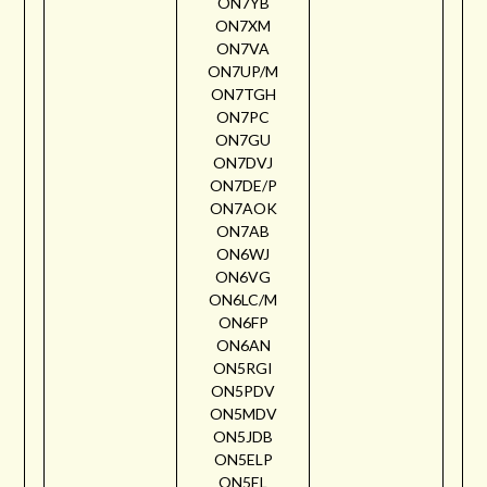
ON7YB
ON7XM
ON7VA
ON7UP/M
ON7TGH
ON7PC
ON7GU
ON7DVJ
ON7DE/P
ON7AOK
ON7AB
ON6WJ
ON6VG
ON6LC/M
ON6FP
ON6AN
ON5RGI
ON5PDV
ON5MDV
ON5JDB
ON5ELP
ON5EL