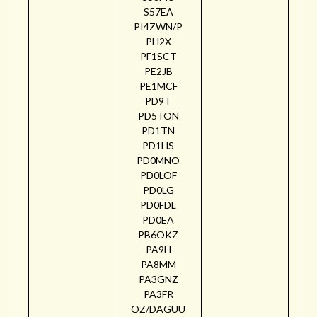
S57EA
PI4ZWN/P
PH2X
PF1SCT
PE2JB
PE1MCF
PD9T
PD5TON
PD1TN
PD1HS
PD0MNO
PD0LOF
PD0LG
PD0FDL
PD0EA
PB6OKZ
PA9H
PA8MM
PA3GNZ
PA3FR
OZ/DAGUU