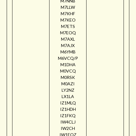
M7NNB
M7LLW
M7KHF
M7KEO
M7ETS
M7EOQ
M7AXL
M7AJX
M6YMB
M6VCQ/P
M1DHA
M0VCQ
M0RSK
M0AZI
LY2NZ
LX1LA
IZ1MLQ
IZ1HDH
IZ1FKQ
IW4CLJ
IW2CH
IW1EQZ