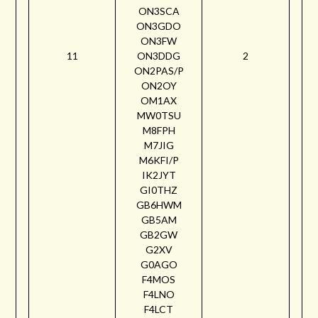
ON3SCA
ON3GDO
ON3FW
11
ON3DDG
2
ON2PAS/P
ON2OY
OM1AX
MW0TSU
M8FPH
M7JIG
M6KFI/P
IK2JYT
GI0THZ
GB6HWM
GB5AM
GB2GW
G2XV
G0AGO
F4MOS
F4LNO
F4LCT