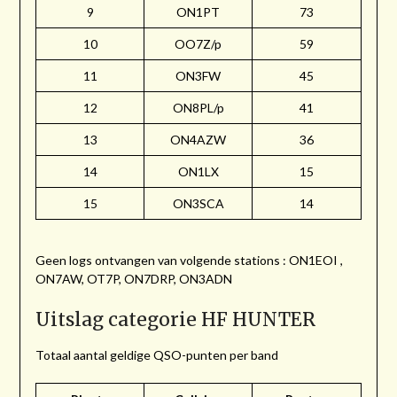
9
ON1PT
73
10
OO7Z/p
59
11
ON3FW
45
12
ON8PL/p
41
13
ON4AZW
36
14
ON1LX
15
15
ON3SCA
14
Geen logs ontvangen van volgende stations : ON1EOI ,
ON7AW, OT7P, ON7DRP, ON3ADN
Uitslag categorie HF HUNTER
Totaal aantal geldige QSO-punten per band