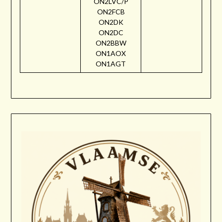
ON2LVC/P
ON2FCB
ON2DK
ON2DC
ON2BBW
ON1AOX
ON1AGT