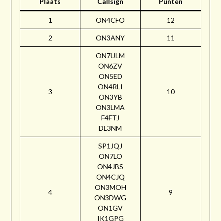
Plaats
Callsign
Punten
1
ON4CFO
12
2
ON3ANY
11
ON7ULM
ON6ZV
ON5ED
ON4RLI
3
10
ON3YB
ON3LMA
F4FTJ
DL3NM
SP1JQJ
ON7LO
ON4JBS
ON4CJQ
ON3MOH
4
9
ON3DWG
ON1GV
IK1GPG