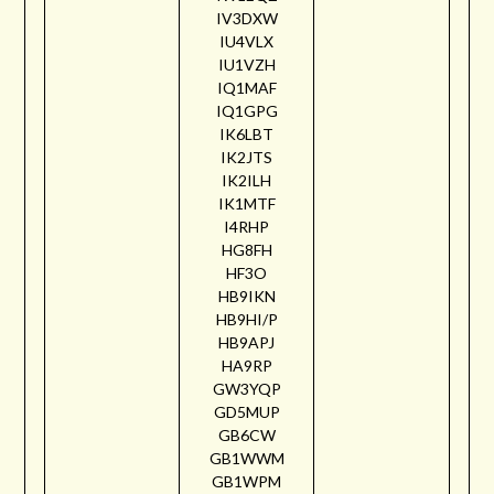
IV3DXW
IU4VLX
IU1VZH
IQ1MAF
IQ1GPG
IK6LBT
IK2JTS
IK2ILH
IK1MTF
I4RHP
HG8FH
HF3O
HB9IKN
HB9HI/P
HB9APJ
HA9RP
GW3YQP
GD5MUP
GB6CW
GB1WWM
GB1WPM