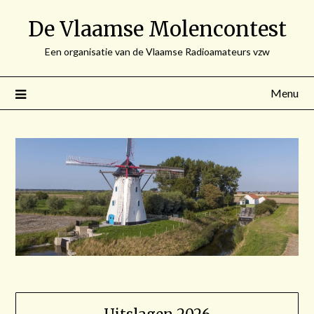
Spring
De Vlaamse Molencontest
naar
de
Een organisatie van de Vlaamse Radioamateurs vzw
inhoud
Menu