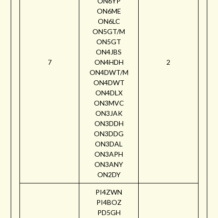
ON6YP
ON6ME
ON6LC
ON5GT/M
ON5GT
ON4JBS
7
ON4HDH
2
ON4DWT/M
ON4DWT
ON4DLX
ON3MVC
ON3JAK
ON3DDH
ON3DDG
ON3DAL
ON3APH
ON3ANY
ON2DY
PI4ZWN
PI4BOZ
PD5GH