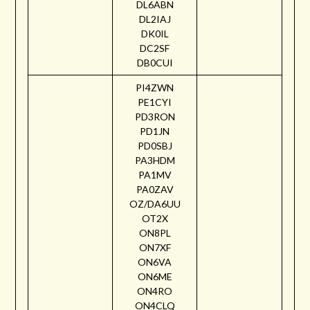
DL6ABN
DL2IAJ
DK0IL
DC2SF
DB0CUI
PI4ZWN
PE1CYI
PD3RON
PD1JN
PD0SBJ
PA3HDM
PA1MV
PA0ZAV
OZ/DA6UU
OT2X
ON8PL
ON7XF
ON6VA
ON6ME
ON4RO
ON4CLQ