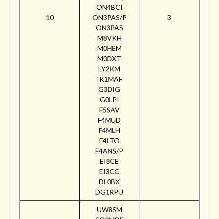
ON4BCI
10
ON3PAS/P
3
ON3PAS
M8VKH
M0HEM
M0DXT
LY2KM
IK1MAF
G3DIG
G0LPI
F5SAV
F4MUD
F4MLH
F4LTO
F4ANS/P
EI8CE
EI3CC
DL0BX
DG1RPU
UW8SM