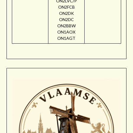
ON2LVC/P
ON2FCB
ON2DK
ON2DC
ON2BBW
ON1AOX
ON1AGT