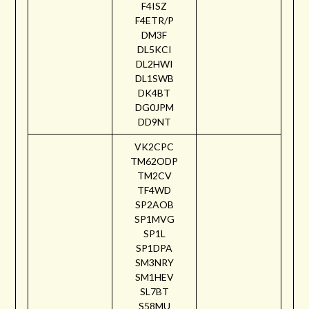
F4ISZ
F4ETR/P
DM3F
DL5KCI
DL2HWI
DL1SWB
DK4BT
DG0JPM
DD9NT
VK2CPC
TM62ODP
TM2CV
TF4WD
SP2AOB
SP1MVG
SP1L
SP1DPA
SM3NRY
SM1HEV
SL7BT
S58MU