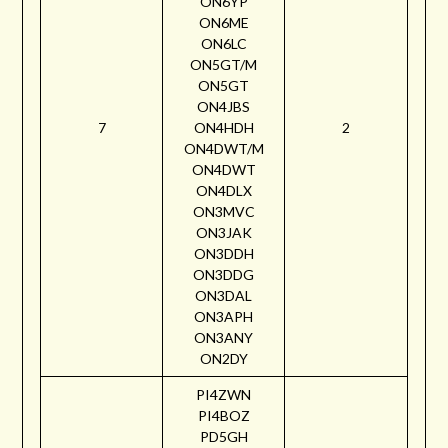
ON6YP
ON6ME
ON6LC
ON5GT/M
ON5GT
ON4JBS
7
ON4HDH
2
ON4DWT/M
ON4DWT
ON4DLX
ON3MVC
ON3JAK
ON3DDH
ON3DDG
ON3DAL
ON3APH
ON3ANY
ON2DY
PI4ZWN
PI4BOZ
PD5GH