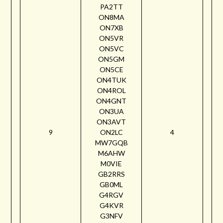
PA2TT
ON8MA
ON7XB
ON5VR
ON5VC
ON5GM
ON5CE
ON4TUK
ON4ROL
ON4GNT
ON3UA
ON3AVT
9
ON2LC
4
MW7GQB
M6AHW
M0VIE
GB2RRS
GB0ML
G4RGV
G4KVR
G3NFV