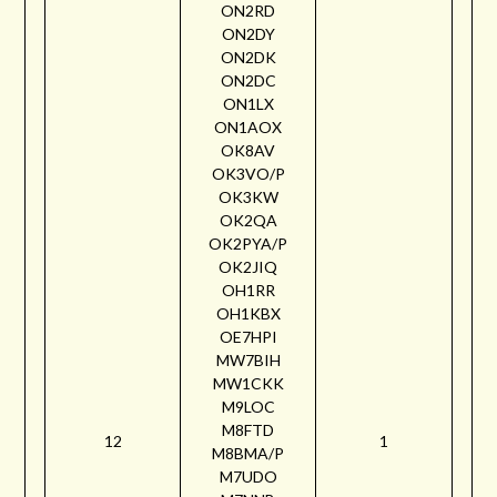
ON2RD
ON2DY
ON2DK
ON2DC
ON1LX
ON1AOX
OK8AV
OK3VO/P
OK3KW
OK2QA
OK2PYA/P
OK2JIQ
OH1RR
OH1KBX
OE7HPI
MW7BIH
MW1CKK
M9LOC
M8FTD
12
1
M8BMA/P
M7UDO