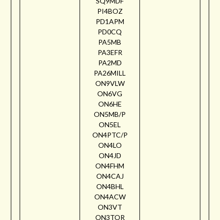
SQ9MDF
PI4BOZ
PD1APM
PD0CQ
PA5MB
PA3EFR
PA2MD
PA26MILL
ON9VLW
ON6VG
ON6HE
ON5MB/P
ON5EL
ON4PTC/P
ON4LO
ON4JD
ON4FHM
ON4CAJ
ON4BHL
ON4ACW
ON3VT
ON3TOR