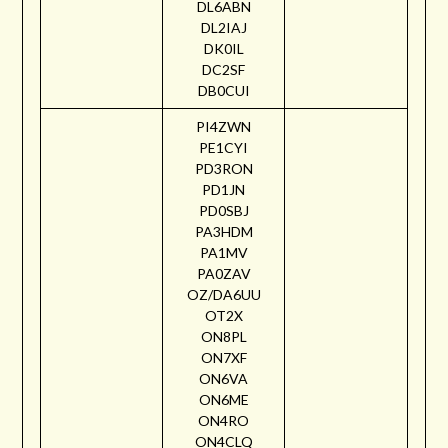
DL6ABN
DL2IAJ
DK0IL
DC2SF
DB0CUI
PI4ZWN
PE1CYI
PD3RON
PD1JN
PD0SBJ
PA3HDM
PA1MV
PA0ZAV
OZ/DA6UU
OT2X
ON8PL
ON7XF
ON6VA
ON6ME
ON4RO
ON4CLQ