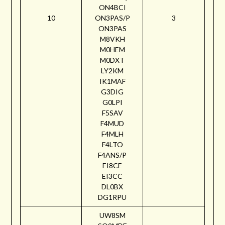
ON4BCI
10
ON3PAS/P
3
ON3PAS
M8VKH
M0HEM
M0DXT
LY2KM
IK1MAF
G3DIG
G0LPI
F5SAV
F4MUD
F4MLH
F4LTO
F4ANS/P
EI8CE
EI3CC
DL0BX
DG1RPU
UW8SM