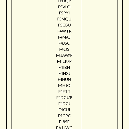
F6HQP
F5VLO
F5PYI
F5MQU
F5CBU
F4WTR
F4MAJ
F4JSC
F4JJS
F4JAW/P
F4ILK/P
F4IBN
F4HXJ
F4HUN
F4HJO
F4FTT
F4DCJ/P
F4DCJ
F4CUI
F4CPC
EI8SE
EA1JWG