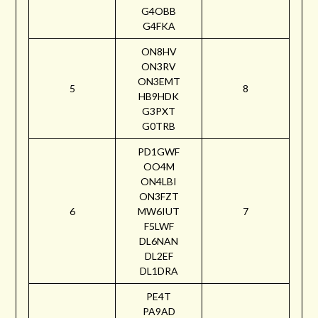
G4OBB
G4FKA
ON8HV
ON3RV
ON3EMT
5
8
HB9HDK
G3PXT
G0TRB
PD1GWF
OO4M
ON4LBI
ON3FZT
6
MW6IUT
7
F5LWF
DL6NAN
DL2EF
DL1DRA
PE4T
PA9AD