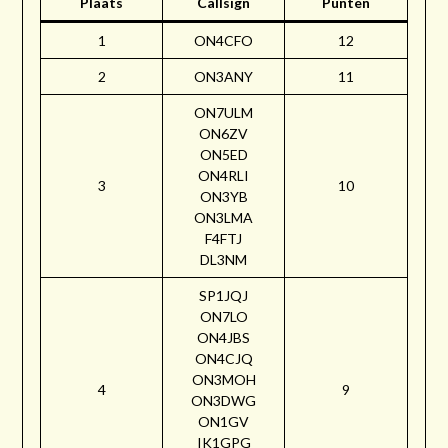
Plaats
Callsign
Punten
1
ON4CFO
12
2
ON3ANY
11
ON7ULM
ON6ZV
ON5ED
ON4RLI
3
10
ON3YB
ON3LMA
F4FTJ
DL3NM
SP1JQJ
ON7LO
ON4JBS
ON4CJQ
ON3MOH
4
9
ON3DWG
ON1GV
IK1GPG