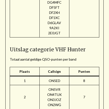
DG4MFC
DF5FT
DF2XH
DF1XC
D6GLAV
9A2KI
2E0JGT
Uitslag categorie VHF Hunter
Totaal aantal geldige QSO-punten per band
Plaats
Callsign
Punten
1
ON5ED
8
ON5VR
ON4TUK
2
7
ON3JOZ
ON2WG