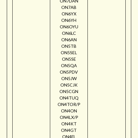
ON7DAN
ON7AB
ON6YX
ON6YH
ON6OYU
ON6LC
ON6AN
ON5TB
ON5SEL
ON5SE
ON5QA
ON5PDV
ON5JW
ON5CJK
ON5CGN
ON4TUQ
ON4TOR/P
ON4ON
ON4LX/P
ON4KT
ON4GT
ON4FL