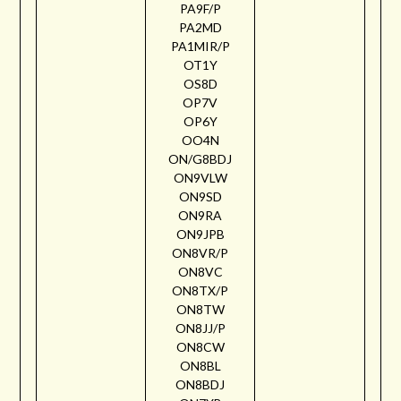
PA9F/P
PA2MD
PA1MIR/P
OT1Y
OS8D
OP7V
OP6Y
OO4N
ON/G8BDJ
ON9VLW
ON9SD
ON9RA
ON9JPB
ON8VR/P
ON8VC
ON8TX/P
ON8TW
ON8JJ/P
ON8CW
ON8BL
ON8BDJ