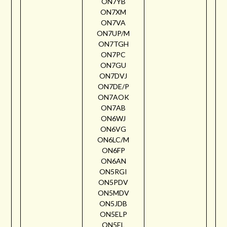
ON7YB
ON7XM
ON7VA
ON7UP/M
ON7TGH
ON7PC
ON7GU
ON7DVJ
ON7DE/P
ON7AOK
ON7AB
ON6WJ
ON6VG
ON6LC/M
ON6FP
ON6AN
ON5RGI
ON5PDV
ON5MDV
ON5JDB
ON5ELP
ON5EL