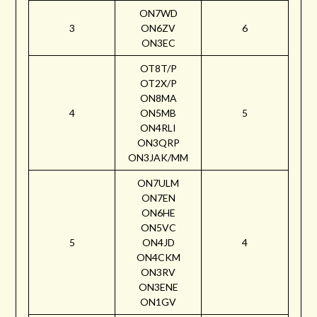
ON7WD
3
ON6ZV
6
ON3EC
OT8T/P
OT2X/P
ON8MA
4
ON5MB
5
ON4RLI
ON3QRP
ON3JAK/MM
ON7ULM
ON7EN
ON6HE
ON5VC
5
ON4JD
4
ON4CKM
ON3RV
ON3ENE
ON1GV