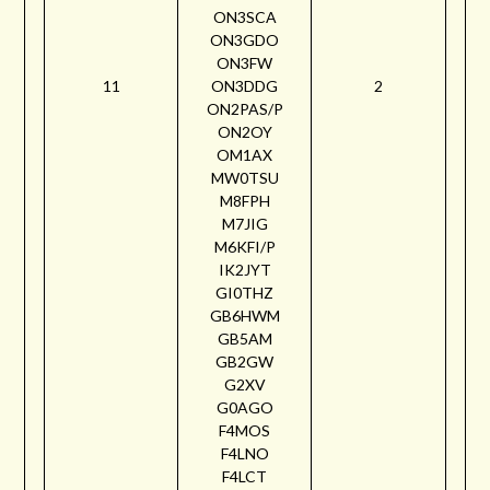
ON3SCA
ON3GDO
ON3FW
11
ON3DDG
2
ON2PAS/P
ON2OY
OM1AX
MW0TSU
M8FPH
M7JIG
M6KFI/P
IK2JYT
GI0THZ
GB6HWM
GB5AM
GB2GW
G2XV
G0AGO
F4MOS
F4LNO
F4LCT