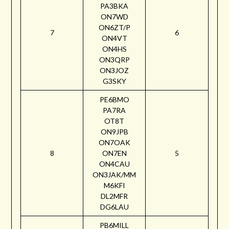
PA3BKA
ON7WD
ON6ZT/P
7
6
ON4VT
ON4HS
ON3QRP
ON3JOZ
G3SKY
PE6BMO
PA7RA
OT8T
ON9JPB
ON7OAK
8
ON7EN
5
ON4CAU
ON3JAK/MM
M6KFI
DL2MFR
DG6LAU
PB6MILL