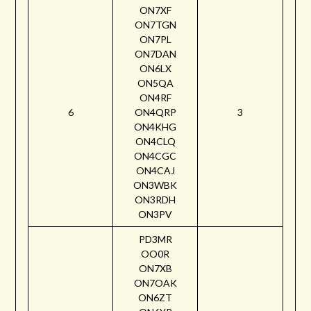
ON7XF
ON7TGN
ON7PL
ON7DAN
ON6LX
ON5QA
ON4RF
6
ON4QRP
3
ON4KHG
ON4CLQ
ON4CGC
ON4CAJ
ON3WBK
ON3RDH
ON3PV
PD3MR
OO0R
ON7XB
ON7OAK
ON6ZT