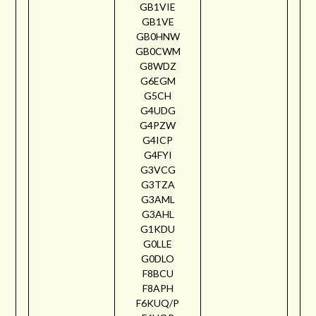
GB1VIE
GB1VE
GB0HNW
GB0CWM
G8WDZ
G6EGM
G5CH
G4UDG
G4PZW
G4ICP
G4FYI
G3VCG
G3TZA
G3AML
G3AHL
G1KDU
G0LLE
G0DLO
F8BCU
F8APH
F6KUQ/P