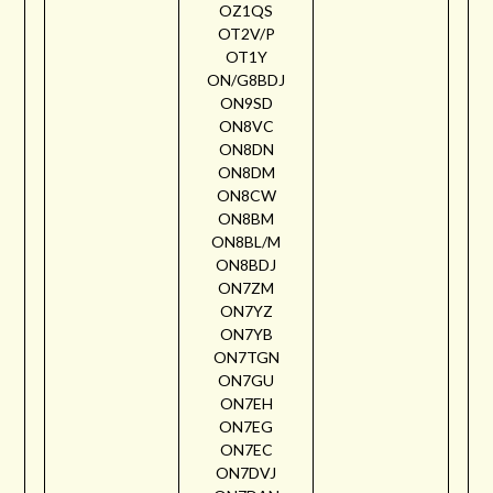
OZ1QS
OT2V/P
OT1Y
ON/G8BDJ
ON9SD
ON8VC
ON8DN
ON8DM
ON8CW
ON8BM
ON8BL/M
ON8BDJ
ON7ZM
ON7YZ
ON7YB
ON7TGN
ON7GU
ON7EH
ON7EG
ON7EC
ON7DVJ