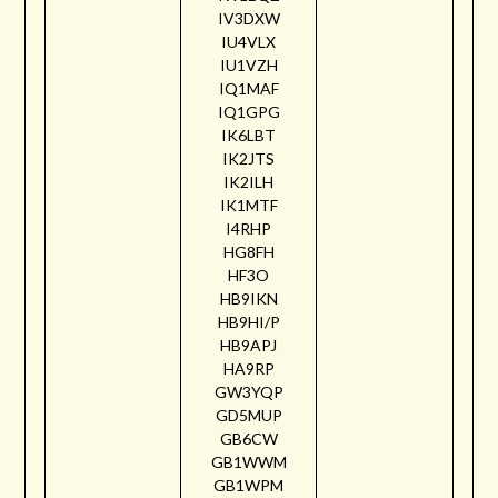
IV3DXW
IU4VLX
IU1VZH
IQ1MAF
IQ1GPG
IK6LBT
IK2JTS
IK2ILH
IK1MTF
I4RHP
HG8FH
HF3O
HB9IKN
HB9HI/P
HB9APJ
HA9RP
GW3YQP
GD5MUP
GB6CW
GB1WWM
GB1WPM