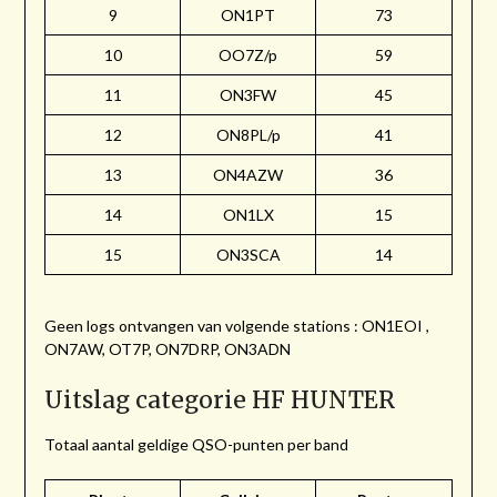
9
ON1PT
73
10
OO7Z/p
59
11
ON3FW
45
12
ON8PL/p
41
13
ON4AZW
36
14
ON1LX
15
15
ON3SCA
14
Geen logs ontvangen van volgende stations : ON1EOI ,
ON7AW, OT7P, ON7DRP, ON3ADN
Uitslag categorie HF HUNTER
Totaal aantal geldige QSO-punten per band