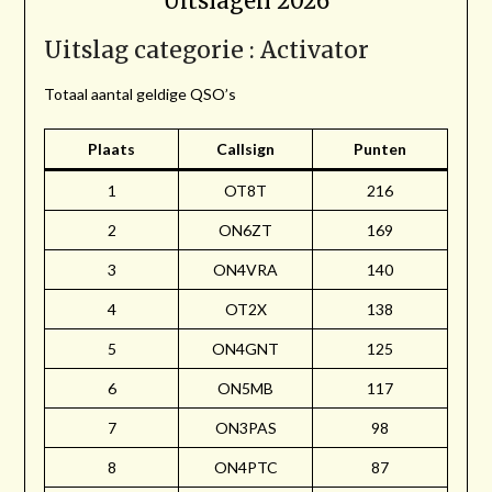
Uitslagen 2026
Uitslag categorie : Activator
Totaal aantal geldige QSO’s
Plaats
Callsign
Punten
1
OT8T
216
2
ON6ZT
169
3
ON4VRA
140
4
OT2X
138
5
ON4GNT
125
6
ON5MB
117
7
ON3PAS
98
8
ON4PTC
87