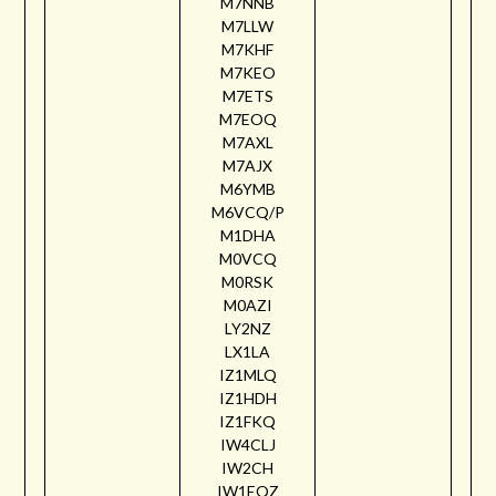
M7NNB
M7LLW
M7KHF
M7KEO
M7ETS
M7EOQ
M7AXL
M7AJX
M6YMB
M6VCQ/P
M1DHA
M0VCQ
M0RSK
M0AZI
LY2NZ
LX1LA
IZ1MLQ
IZ1HDH
IZ1FKQ
IW4CLJ
IW2CH
IW1EQZ