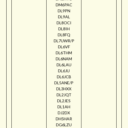
DM6PAC
DL9PN
DL9AL
DL8OCI
DL8IH
DL8FQ
DL7UWR/P
DL6VF
DL6THM
DL6NAM
DL6LAU
DL6JU
DL6JCB
DL5ANE/P
DL3HXX
DL2JQT
DL2JES
DL1AH
DJ2DX
DH5HAR
DG6LZU