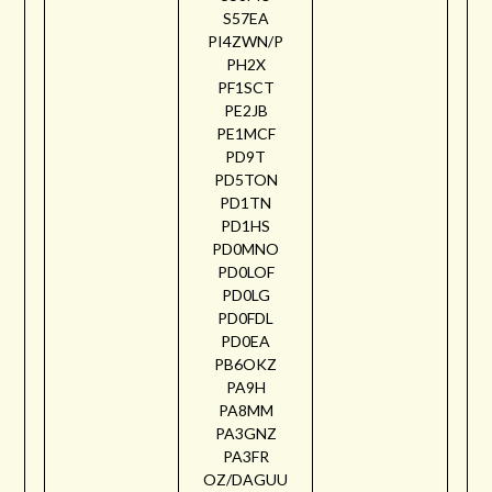
S57EA
PI4ZWN/P
PH2X
PF1SCT
PE2JB
PE1MCF
PD9T
PD5TON
PD1TN
PD1HS
PD0MNO
PD0LOF
PD0LG
PD0FDL
PD0EA
PB6OKZ
PA9H
PA8MM
PA3GNZ
PA3FR
OZ/DAGUU