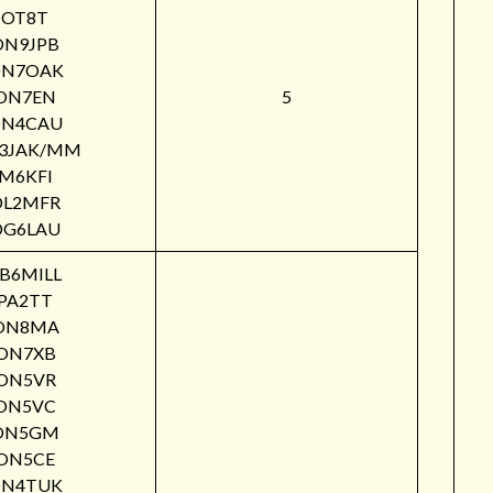
OT8T
ON9JPB
N7OAK
ON7EN
5
N4CAU
3JAK/MM
M6KFI
DL2MFR
DG6LAU
B6MILL
PA2TT
ON8MA
ON7XB
ON5VR
ON5VC
ON5GM
ON5CE
N4TUK