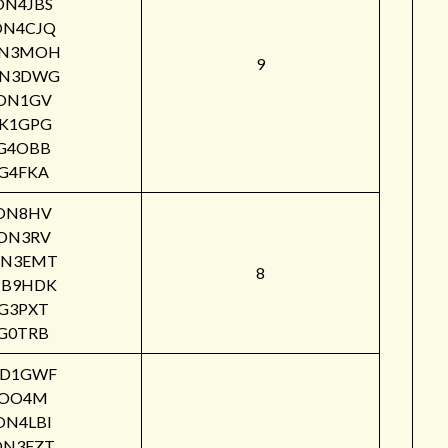
ON4JBS
ON4CJQ
N3MOH
9
N3DWG
ON1GV
IK1GPG
G4OBB
G4FKA
ON8HV
ON3RV
N3EMT
8
B9HDK
G3PXT
G0TRB
PD1GWF
OO4M
ON4LBI
ON3FZT