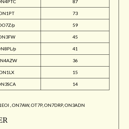
ON4PTC
87
ON1PT
73
OO7Z/p
59
ON3FW
45
N8PL/p
41
N4AZW
36
ON1LX
15
ON3SCA
14
: ON1EOI , ON7AW, OT7P, ON7DRP, ON3ADN
ER