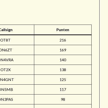
r
Callsign
Punten
OT8T
216
ON6ZT
169
ON4VRA
140
OT2X
138
N4GNT
125
ON5MB
117
ON3PAS
98