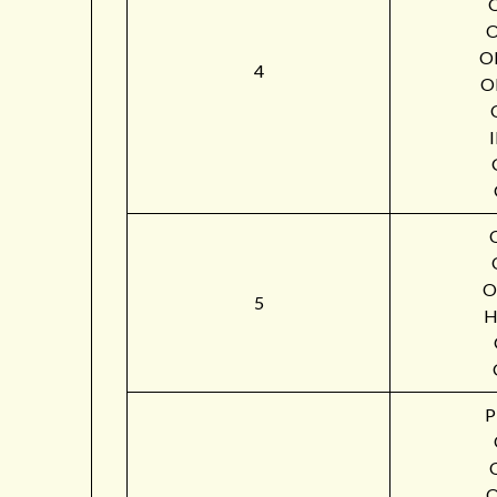
O
4
O
O
5
H