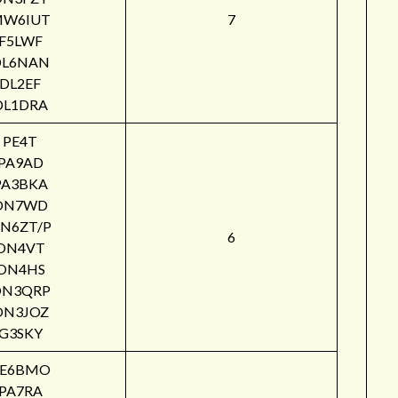
W6IUT
7
F5LWF
DL6NAN
DL2EF
DL1DRA
PE4T
PA9AD
PA3BKA
ON7WD
N6ZT/P
6
ON4VT
ON4HS
ON3QRP
ON3JOZ
G3SKY
PE6BMO
PA7RA