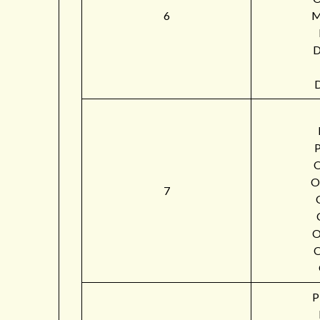
6
M
O
7