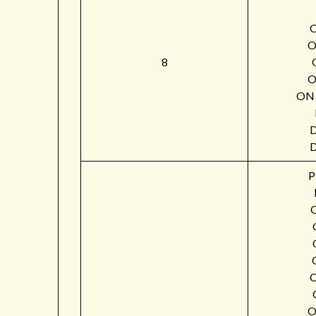
O
8
O
ON
P
O