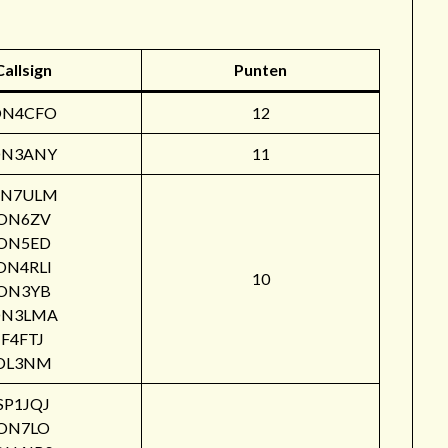
Callsign
Punten
ON4CFO
12
N3ANY
11
N7ULM
ON6ZV
ON5ED
ON4RLI
10
ON3YB
N3LMA
F4FTJ
DL3NM
SP1JQJ
ON7LO