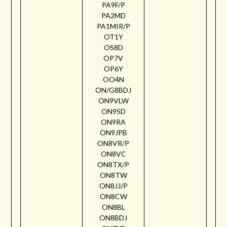
PA9F/P
PA2MD
PA1MIR/P
OT1Y
OS8D
OP7V
OP6Y
OO4N
ON/G8BDJ
ON9VLW
ON9SD
ON9RA
ON9JPB
ON8VR/P
ON8VC
ON8TX/P
ON8TW
ON8JJ/P
ON8CW
ON8BL
ON8BDJ