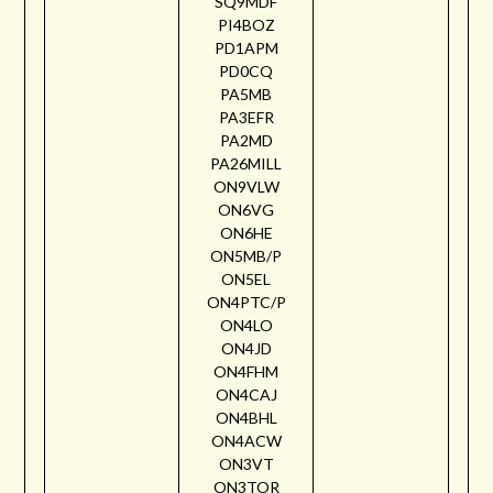
SQ9MDF
PI4BOZ
PD1APM
PD0CQ
PA5MB
PA3EFR
PA2MD
PA26MILL
ON9VLW
ON6VG
ON6HE
ON5MB/P
ON5EL
ON4PTC/P
ON4LO
ON4JD
ON4FHM
ON4CAJ
ON4BHL
ON4ACW
ON3VT
ON3TOR