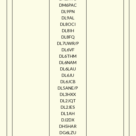
DM6PAC
DL9PN
DL9AL
DL8OCI
DL8IH
DL8FQ
DL7UWR/P
DL6VF
DL6THM
DL6NAM
DL6LAU
DL6JU
DL6JCB
DL5ANE/P
DL3HXX
DL2JQT
DL2JES
DL1AH
DJ2DX
DH5HAR
DG6LZU