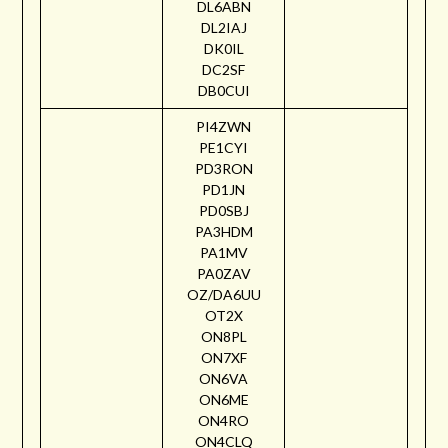
DL6ABN
DL2IAJ
DK0IL
DC2SF
DB0CUI
PI4ZWN
PE1CYI
PD3RON
PD1JN
PD0SBJ
PA3HDM
PA1MV
PA0ZAV
OZ/DA6UU
OT2X
ON8PL
ON7XF
ON6VA
ON6ME
ON4RO
ON4CLQ