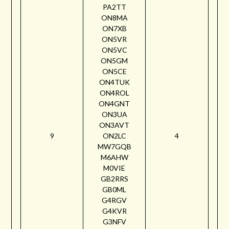
PA2TT
ON8MA
ON7XB
ON5VR
ON5VC
ON5GM
ON5CE
ON4TUK
ON4ROL
ON4GNT
ON3UA
ON3AVT
9
ON2LC
4
MW7GQB
M6AHW
M0VIE
GB2RRS
GB0ML
G4RGV
G4KVR
G3NFV