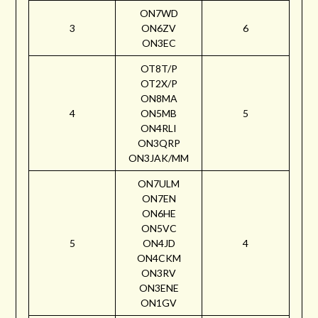
ON7WD
3
ON6ZV
6
ON3EC
OT8T/P
OT2X/P
ON8MA
4
ON5MB
5
ON4RLI
ON3QRP
ON3JAK/MM
ON7ULM
ON7EN
ON6HE
ON5VC
5
ON4JD
4
ON4CKM
ON3RV
ON3ENE
ON1GV