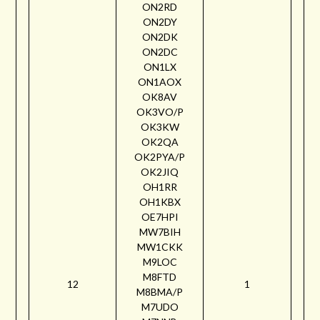
ON2RD
ON2DY
ON2DK
ON2DC
ON1LX
ON1AOX
OK8AV
OK3VO/P
OK3KW
OK2QA
OK2PYA/P
OK2JIQ
OH1RR
OH1KBX
OE7HPI
MW7BIH
MW1CKK
M9LOC
M8FTD
12
1
M8BMA/P
M7UDO