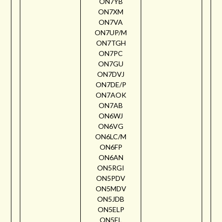
ON7YB
ON7XM
ON7VA
ON7UP/M
ON7TGH
ON7PC
ON7GU
ON7DVJ
ON7DE/P
ON7AOK
ON7AB
ON6WJ
ON6VG
ON6LC/M
ON6FP
ON6AN
ON5RGI
ON5PDV
ON5MDV
ON5JDB
ON5ELP
ON5EL