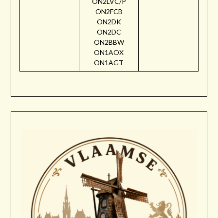
ON2LVC/P
ON2FCB
ON2DK
ON2DC
ON2BBW
ON1AOX
ON1AGT