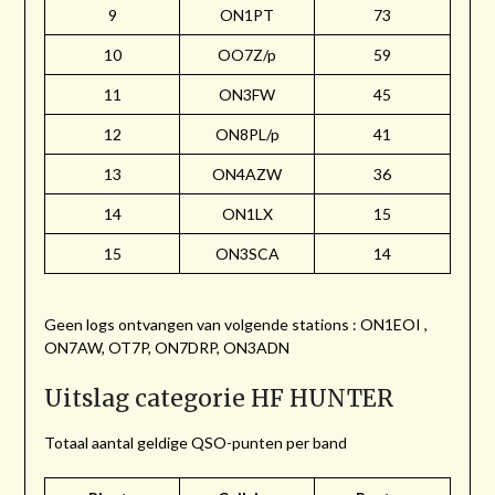
9
ON1PT
73
10
OO7Z/p
59
11
ON3FW
45
12
ON8PL/p
41
13
ON4AZW
36
14
ON1LX
15
15
ON3SCA
14
Geen logs ontvangen van volgende stations : ON1EOI ,
ON7AW, OT7P, ON7DRP, ON3ADN
Uitslag categorie HF HUNTER
Totaal aantal geldige QSO-punten per band