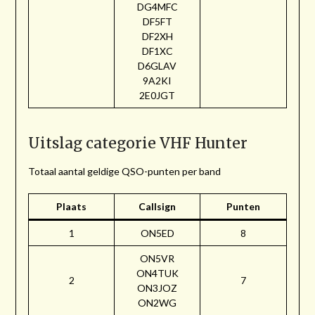
DG4MFC
DF5FT
DF2XH
DF1XC
D6GLAV
9A2KI
2E0JGT
Uitslag categorie VHF Hunter
Totaal aantal geldige QSO-punten per band
Plaats
Callsign
Punten
1
ON5ED
8
ON5VR
ON4TUK
2
7
ON3JOZ
ON2WG