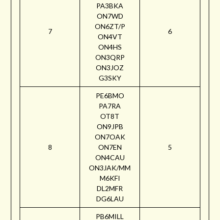
PA3BKA
ON7WD
ON6ZT/P
7
6
ON4VT
ON4HS
ON3QRP
ON3JOZ
G3SKY
PE6BMO
PA7RA
OT8T
ON9JPB
ON7OAK
8
ON7EN
5
ON4CAU
ON3JAK/MM
M6KFI
DL2MFR
DG6LAU
PB6MILL