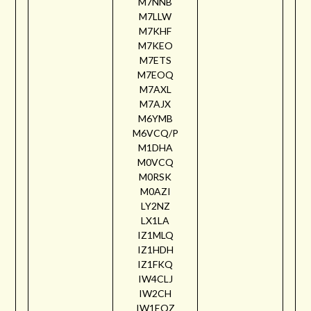
M7NNB
M7LLW
M7KHF
M7KEO
M7ETS
M7EOQ
M7AXL
M7AJX
M6YMB
M6VCQ/P
M1DHA
M0VCQ
M0RSK
M0AZI
LY2NZ
LX1LA
IZ1MLQ
IZ1HDH
IZ1FKQ
IW4CLJ
IW2CH
IW1EQZ