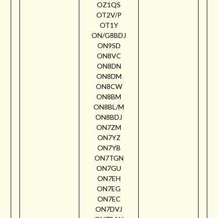
OZ1QS
OT2V/P
OT1Y
ON/G8BDJ
ON9SD
ON8VC
ON8DN
ON8DM
ON8CW
ON8BM
ON8BL/M
ON8BDJ
ON7ZM
ON7YZ
ON7YB
ON7TGN
ON7GU
ON7EH
ON7EG
ON7EC
ON7DVJ