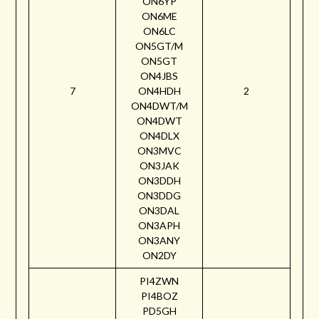
ON6YP
ON6ME
ON6LC
ON5GT/M
ON5GT
ON4JBS
7
ON4HDH
2
ON4DWT/M
ON4DWT
ON4DLX
ON3MVC
ON3JAK
ON3DDH
ON3DDG
ON3DAL
ON3APH
ON3ANY
ON2DY
PI4ZWN
PI4BOZ
PD5GH