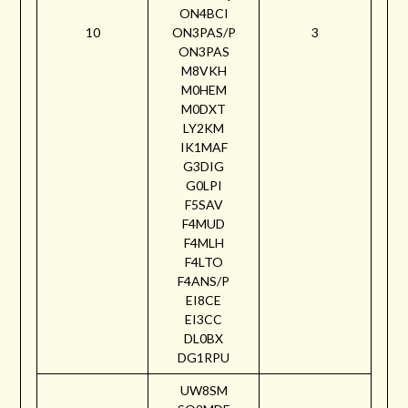
ON4BCI
10
ON3PAS/P
3
ON3PAS
M8VKH
M0HEM
M0DXT
LY2KM
IK1MAF
G3DIG
G0LPI
F5SAV
F4MUD
F4MLH
F4LTO
F4ANS/P
EI8CE
EI3CC
DL0BX
DG1RPU
UW8SM