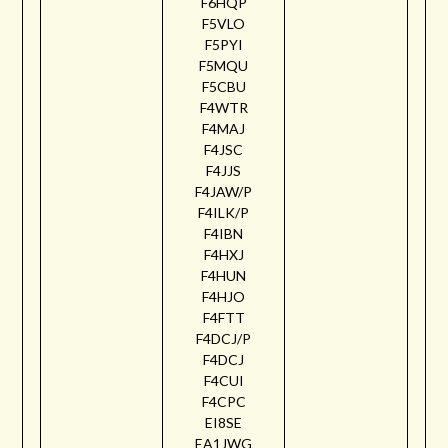
F6HQP
F5VLO
F5PYI
F5MQU
F5CBU
F4WTR
F4MAJ
F4JSC
F4JJS
F4JAW/P
F4ILK/P
F4IBN
F4HXJ
F4HUN
F4HJO
F4FTT
F4DCJ/P
F4DCJ
F4CUI
F4CPC
EI8SE
EA1JWG