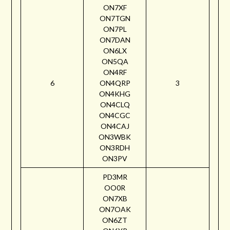
ON7XF
ON7TGN
ON7PL
ON7DAN
ON6LX
ON5QA
ON4RF
6
ON4QRP
3
ON4KHG
ON4CLQ
ON4CGC
ON4CAJ
ON3WBK
ON3RDH
ON3PV
PD3MR
OO0R
ON7XB
ON7OAK
ON6ZT