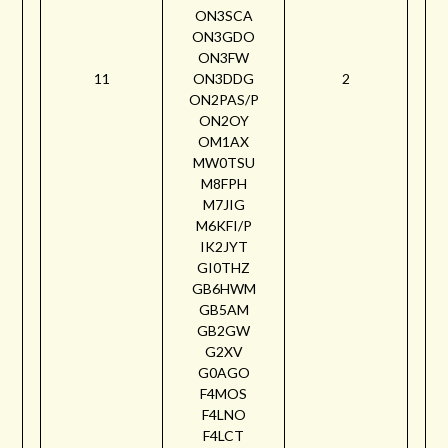
ON3SCA
ON3GDO
ON3FW
11
ON3DDG
2
ON2PAS/P
ON2OY
OM1AX
MW0TSU
M8FPH
M7JIG
M6KFI/P
IK2JYT
GI0THZ
GB6HWM
GB5AM
GB2GW
G2XV
G0AGO
F4MOS
F4LNO
F4LCT