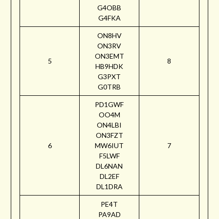
G4OBB
G4FKA
ON8HV
ON3RV
ON3EMT
5
8
HB9HDK
G3PXT
G0TRB
PD1GWF
OO4M
ON4LBI
ON3FZT
6
MW6IUT
7
F5LWF
DL6NAN
DL2EF
DL1DRA
PE4T
PA9AD