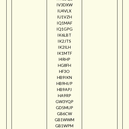
IV3DXW
IU4VLX
IU1VZH
IQ1MAF
IQ1GPG
IK6LBT
IK2JTS
IK2ILH
IK1MTF
I4RHP
HG8FH
HF3O
HB9IKN
HB9HI/P
HB9APJ
HA9RP
GW3YQP
GD5MUP
GB6CW
GB1WWM
GB1WPM