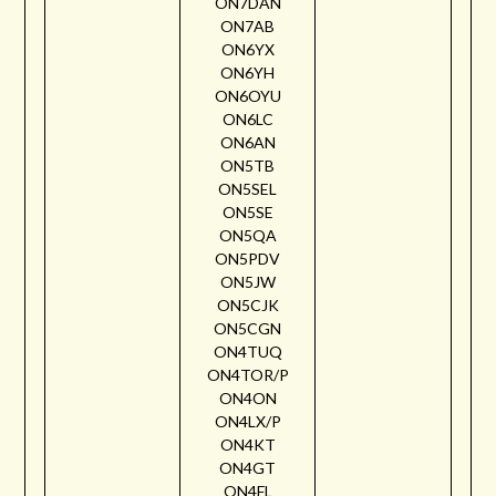
ON7DAN
ON7AB
ON6YX
ON6YH
ON6OYU
ON6LC
ON6AN
ON5TB
ON5SEL
ON5SE
ON5QA
ON5PDV
ON5JW
ON5CJK
ON5CGN
ON4TUQ
ON4TOR/P
ON4ON
ON4LX/P
ON4KT
ON4GT
ON4FL