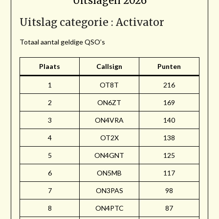
Uitslagen 2026
Uitslag categorie : Activator
Totaal aantal geldige QSO’s
Plaats
Callsign
Punten
1
OT8T
216
2
ON6ZT
169
3
ON4VRA
140
4
OT2X
138
5
ON4GNT
125
6
ON5MB
117
7
ON3PAS
98
8
ON4PTC
87