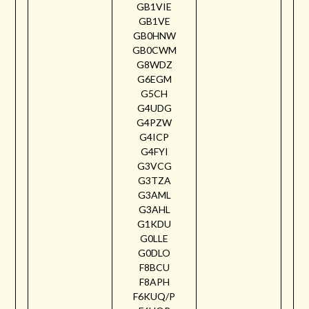
GB1VIE
GB1VE
GB0HNW
GB0CWM
G8WDZ
G6EGM
G5CH
G4UDG
G4PZW
G4ICP
G4FYI
G3VCG
G3TZA
G3AML
G3AHL
G1KDU
G0LLE
G0DLO
F8BCU
F8APH
F6KUQ/P