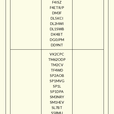
F4ISZ
F4ETR/P
DM3F
DL5KCI
DL2HWI
DL1SWB
DK4BT
DG0JPM
DD9NT
VK2CPC
TM62ODP
TM2CV
TF4WD
SP2AOB
SP1MVG
SP1L
SP1DPA
SM3NRY
SM1HEV
SL7BT
S58MU