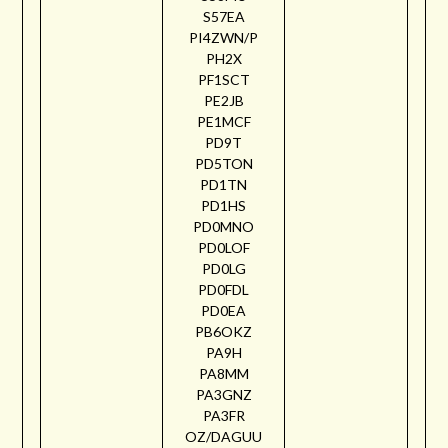
S57EA
PI4ZWN/P
PH2X
PF1SCT
PE2JB
PE1MCF
PD9T
PD5TON
PD1TN
PD1HS
PD0MNO
PD0LOF
PD0LG
PD0FDL
PD0EA
PB6OKZ
PA9H
PA8MM
PA3GNZ
PA3FR
OZ/DAGUU