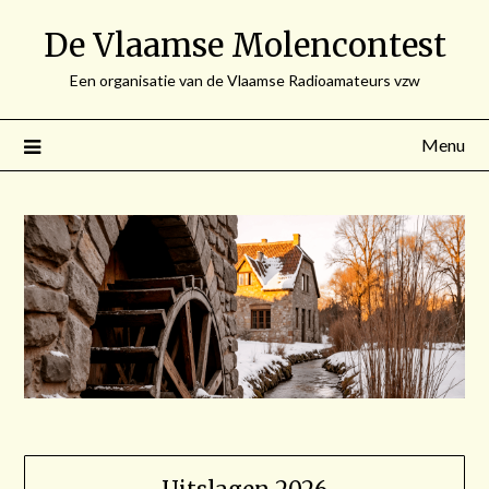
Spring
De Vlaamse Molencontest
naar
de
Een organisatie van de Vlaamse Radioamateurs vzw
inhoud
Menu