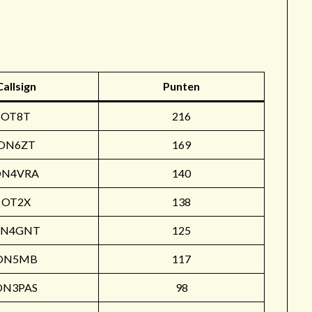
r
Callsign
Punten
OT8T
216
ON6ZT
169
ON4VRA
140
OT2X
138
N4GNT
125
ON5MB
117
ON3PAS
98