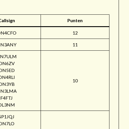
Callsign
Punten
ON4CFO
12
N3ANY
11
N7ULM
ON6ZV
ON5ED
ON4RLI
10
ON3YB
N3LMA
F4FTJ
DL3NM
SP1JQJ
ON7LO