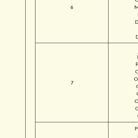
6
M
O
7