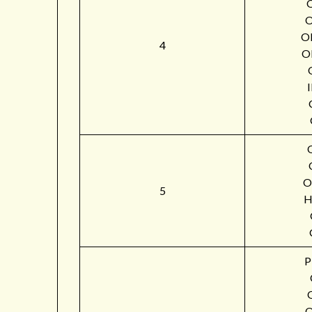
O
4
O
O
5
H