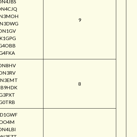
ON4JBS
ON4CJQ
N3MOH
9
N3DWG
ON1GV
IK1GPG
G4OBB
G4FKA
ON8HV
ON3RV
N3EMT
8
B9HDK
G3PXT
G0TRB
PD1GWF
OO4M
ON4LBI
ON3FZT