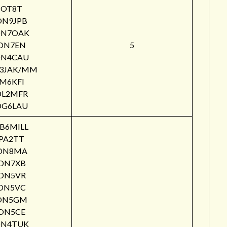
OT8T
ON9JPB
N7OAK
ON7EN
5
N4CAU
3JAK/MM
M6KFI
DL2MFR
DG6LAU
B6MILL
PA2TT
ON8MA
ON7XB
ON5VR
ON5VC
ON5GM
ON5CE
N4TUK