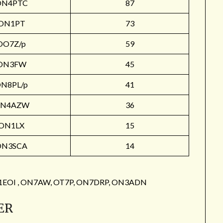
ON4PTC
87
ON1PT
73
OO7Z/p
59
ON3FW
45
N8PL/p
41
N4AZW
36
ON1LX
15
ON3SCA
14
: ON1EOI , ON7AW, OT7P, ON7DRP, ON3ADN
ER