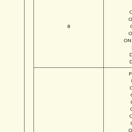
O
8
O
ON
P
O