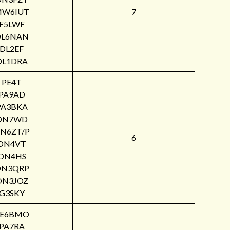
W6IUT
7
F5LWF
DL6NAN
DL2EF
DL1DRA
PE4T
PA9AD
PA3BKA
ON7WD
N6ZT/P
6
ON4VT
ON4HS
ON3QRP
ON3JOZ
G3SKY
PE6BMO
PA7RA