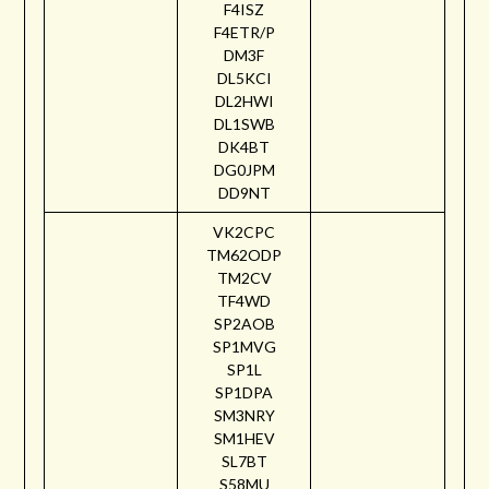
F4ISZ
F4ETR/P
DM3F
DL5KCI
DL2HWI
DL1SWB
DK4BT
DG0JPM
DD9NT
VK2CPC
TM62ODP
TM2CV
TF4WD
SP2AOB
SP1MVG
SP1L
SP1DPA
SM3NRY
SM1HEV
SL7BT
S58MU