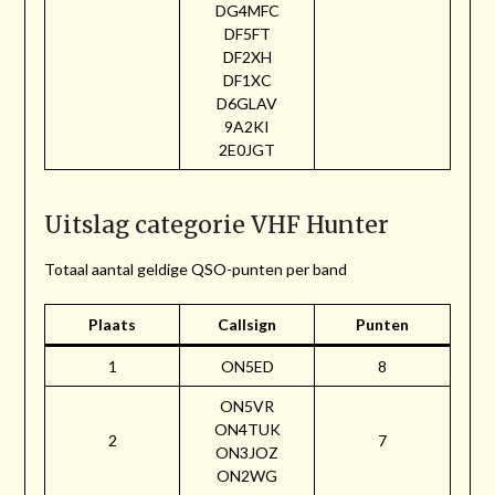
DG4MFC
DF5FT
DF2XH
DF1XC
D6GLAV
9A2KI
2E0JGT
Uitslag categorie VHF Hunter
Totaal aantal geldige QSO-punten per band
Plaats
Callsign
Punten
1
ON5ED
8
ON5VR
ON4TUK
2
7
ON3JOZ
ON2WG