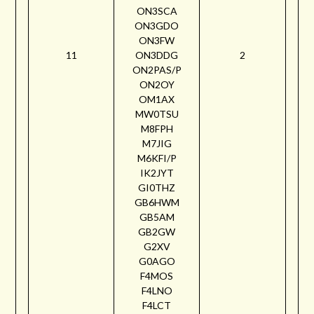
ON3SCA
ON3GDO
ON3FW
11
ON3DDG
2
ON2PAS/P
ON2OY
OM1AX
MW0TSU
M8FPH
M7JIG
M6KFI/P
IK2JYT
GI0THZ
GB6HWM
GB5AM
GB2GW
G2XV
G0AGO
F4MOS
F4LNO
F4LCT