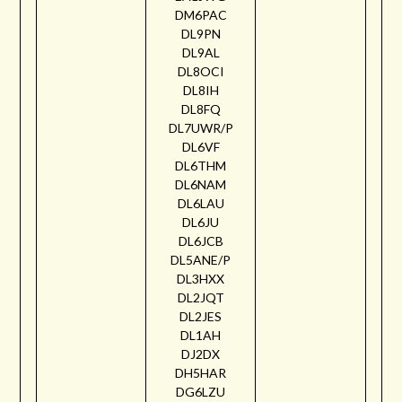
DM6PAC
DL9PN
DL9AL
DL8OCI
DL8IH
DL8FQ
DL7UWR/P
DL6VF
DL6THM
DL6NAM
DL6LAU
DL6JU
DL6JCB
DL5ANE/P
DL3HXX
DL2JQT
DL2JES
DL1AH
DJ2DX
DH5HAR
DG6LZU