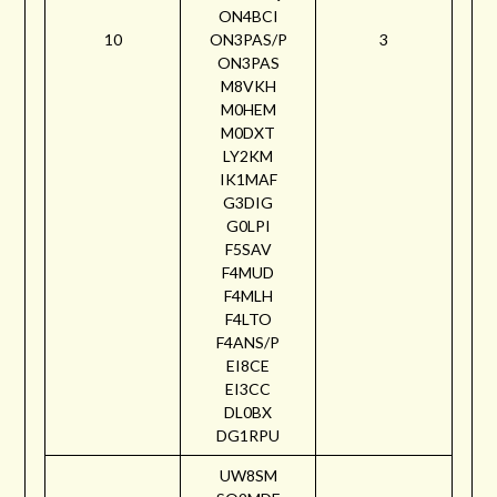
ON4BCI
10
ON3PAS/P
3
ON3PAS
M8VKH
M0HEM
M0DXT
LY2KM
IK1MAF
G3DIG
G0LPI
F5SAV
F4MUD
F4MLH
F4LTO
F4ANS/P
EI8CE
EI3CC
DL0BX
DG1RPU
UW8SM