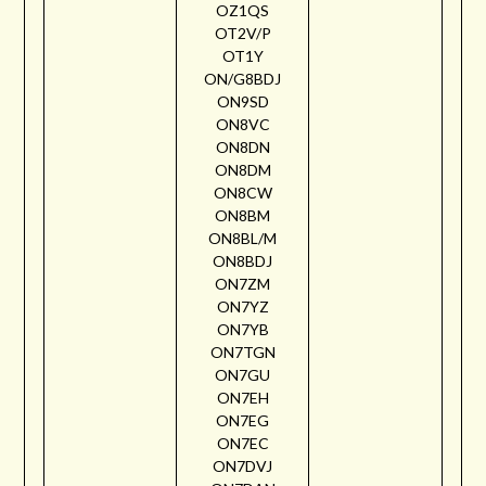
OZ1QS
OT2V/P
OT1Y
ON/G8BDJ
ON9SD
ON8VC
ON8DN
ON8DM
ON8CW
ON8BM
ON8BL/M
ON8BDJ
ON7ZM
ON7YZ
ON7YB
ON7TGN
ON7GU
ON7EH
ON7EG
ON7EC
ON7DVJ