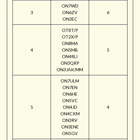
ON7WD
3
ON6ZV
6
ON3EC
OT8T/P
OT2X/P
ON8MA
4
ON5MB
5
ON4RLI
ON3QRP
ON3JAK/MM
ON7ULM
ON7EN
ON6HE
ON5VC
5
ON4JD
4
ON4CKM
ON3RV
ON3ENE
ON1GV