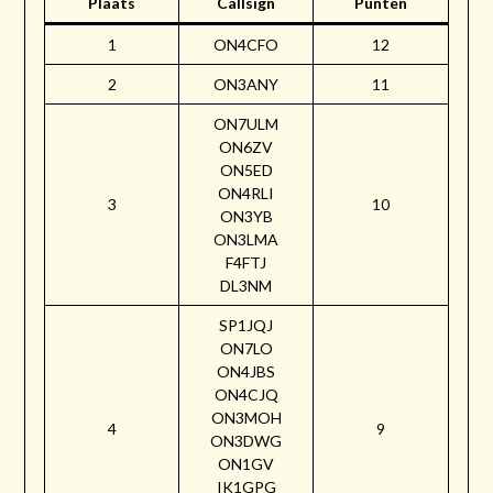
Plaats
Callsign
Punten
1
ON4CFO
12
2
ON3ANY
11
ON7ULM
ON6ZV
ON5ED
ON4RLI
3
10
ON3YB
ON3LMA
F4FTJ
DL3NM
SP1JQJ
ON7LO
ON4JBS
ON4CJQ
ON3MOH
4
9
ON3DWG
ON1GV
IK1GPG