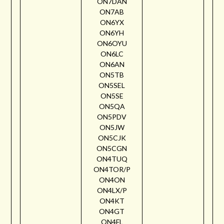
ON7DAN
ON7AB
ON6YX
ON6YH
ON6OYU
ON6LC
ON6AN
ON5TB
ON5SEL
ON5SE
ON5QA
ON5PDV
ON5JW
ON5CJK
ON5CGN
ON4TUQ
ON4TOR/P
ON4ON
ON4LX/P
ON4KT
ON4GT
ON4FL