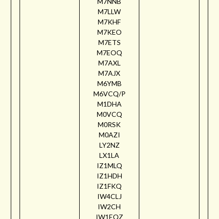
M7NNB
M7LLW
M7KHF
M7KEO
M7ETS
M7EOQ
M7AXL
M7AJX
M6YMB
M6VCQ/P
M1DHA
M0VCQ
M0RSK
M0AZI
LY2NZ
LX1LA
IZ1MLQ
IZ1HDH
IZ1FKQ
IW4CLJ
IW2CH
IW1EQZ