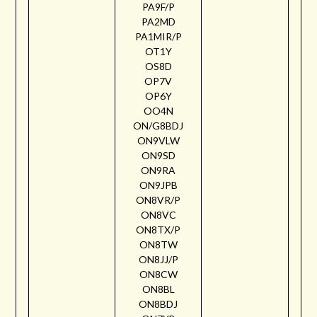
PA9F/P
PA2MD
PA1MIR/P
OT1Y
OS8D
OP7V
OP6Y
OO4N
ON/G8BDJ
ON9VLW
ON9SD
ON9RA
ON9JPB
ON8VR/P
ON8VC
ON8TX/P
ON8TW
ON8JJ/P
ON8CW
ON8BL
ON8BDJ