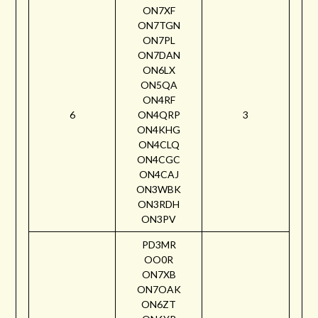
ON7XF
ON7TGN
ON7PL
ON7DAN
ON6LX
ON5QA
ON4RF
6
ON4QRP
3
ON4KHG
ON4CLQ
ON4CGC
ON4CAJ
ON3WBK
ON3RDH
ON3PV
PD3MR
OO0R
ON7XB
ON7OAK
ON6ZT