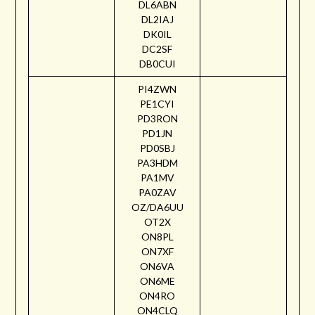
DL6ABN
DL2IAJ
DK0IL
DC2SF
DB0CUI
PI4ZWN
PE1CYI
PD3RON
PD1JN
PD0SBJ
PA3HDM
PA1MV
PA0ZAV
OZ/DA6UU
OT2X
ON8PL
ON7XF
ON6VA
ON6ME
ON4RO
ON4CLQ