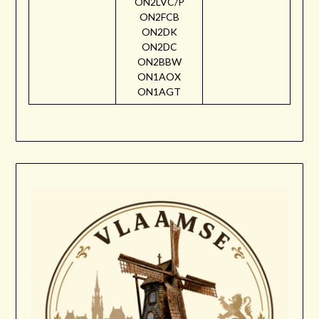
ON2LVC/P
ON2FCB
ON2DK
ON2DC
ON2BBW
ON1AOX
ON1AGT