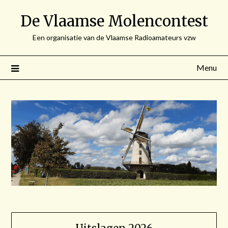
Spring
De Vlaamse Molencontest
naar
de
Een organisatie van de Vlaamse Radioamateurs vzw
inhoud
Menu