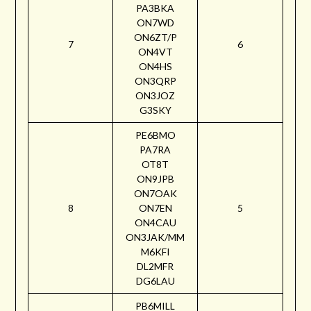
PA3BKA
ON7WD
ON6ZT/P
7
6
ON4VT
ON4HS
ON3QRP
ON3JOZ
G3SKY
PE6BMO
PA7RA
OT8T
ON9JPB
ON7OAK
8
ON7EN
5
ON4CAU
ON3JAK/MM
M6KFI
DL2MFR
DG6LAU
PB6MILL