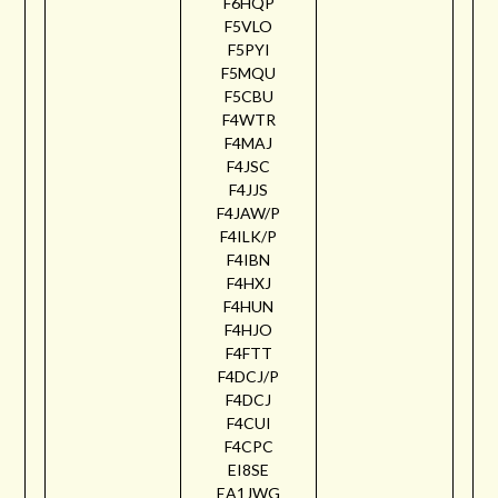
F6HQP
F5VLO
F5PYI
F5MQU
F5CBU
F4WTR
F4MAJ
F4JSC
F4JJS
F4JAW/P
F4ILK/P
F4IBN
F4HXJ
F4HUN
F4HJO
F4FTT
F4DCJ/P
F4DCJ
F4CUI
F4CPC
EI8SE
EA1JWG