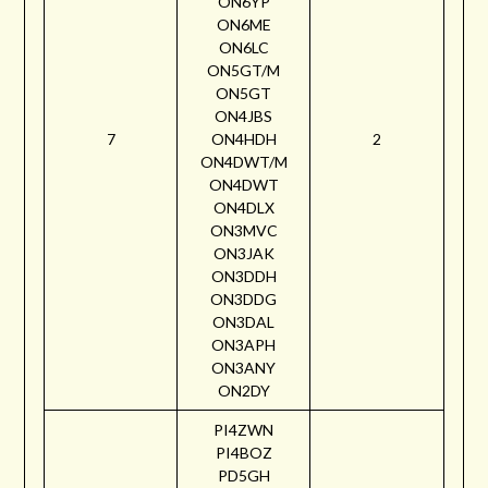
ON6YP
ON6ME
ON6LC
ON5GT/M
ON5GT
ON4JBS
7
ON4HDH
2
ON4DWT/M
ON4DWT
ON4DLX
ON3MVC
ON3JAK
ON3DDH
ON3DDG
ON3DAL
ON3APH
ON3ANY
ON2DY
PI4ZWN
PI4BOZ
PD5GH