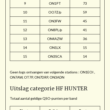
9
ON1PT
73
10
OO7Z/p
59
11
ON3FW
45
12
ON8PL/p
41
13
ON4AZW
36
14
ON1LX
15
15
ON3SCA
14
Geen logs ontvangen van volgende stations : ON1EOI ,
ON7AW, OT7P, ON7DRP, ON3ADN
Uitslag categorie HF HUNTER
Totaal aantal geldige QSO-punten per band