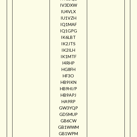
IV3DXW
IU4VLX
IU1VZH
IQ1MAF
IQ1GPG
IK6LBT
IK2JTS
IK2ILH
IK1MTF
I4RHP
HG8FH
HF3O
HB9IKN
HB9HI/P
HB9APJ
HA9RP
GW3YQP
GD5MUP
GB6CW
GB1WWM
GB1WPM