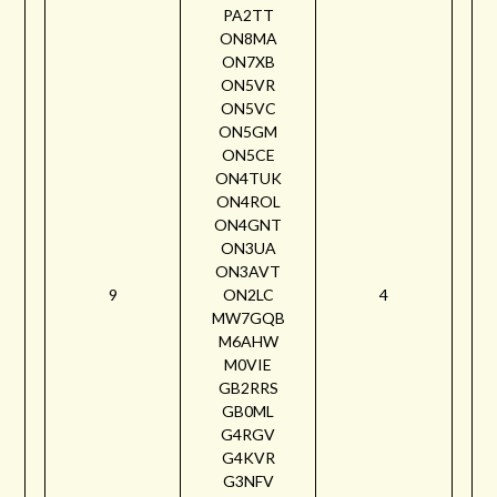
PA2TT
ON8MA
ON7XB
ON5VR
ON5VC
ON5GM
ON5CE
ON4TUK
ON4ROL
ON4GNT
ON3UA
ON3AVT
9
ON2LC
4
MW7GQB
M6AHW
M0VIE
GB2RRS
GB0ML
G4RGV
G4KVR
G3NFV