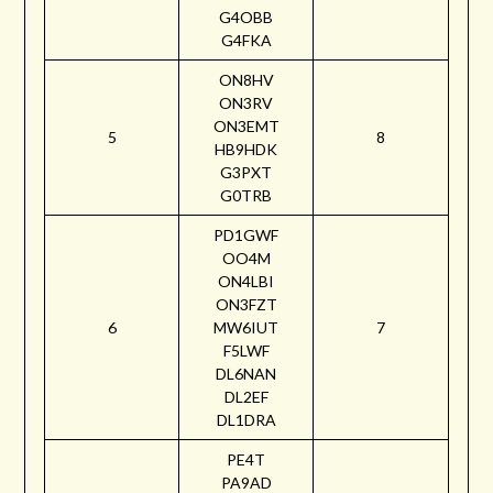
G4OBB
G4FKA
ON8HV
ON3RV
ON3EMT
5
8
HB9HDK
G3PXT
G0TRB
PD1GWF
OO4M
ON4LBI
ON3FZT
6
MW6IUT
7
F5LWF
DL6NAN
DL2EF
DL1DRA
PE4T
PA9AD