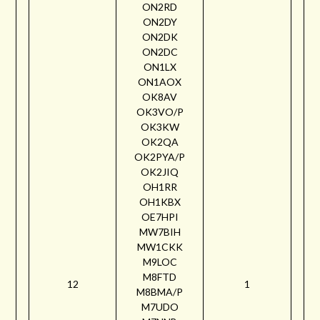
ON2RD
ON2DY
ON2DK
ON2DC
ON1LX
ON1AOX
OK8AV
OK3VO/P
OK3KW
OK2QA
OK2PYA/P
OK2JIQ
OH1RR
OH1KBX
OE7HPI
MW7BIH
MW1CKK
M9LOC
M8FTD
12
1
M8BMA/P
M7UDO