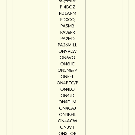
SQ9MDF
PI4BOZ
PD1APM
PD0CQ
PA5MB
PA3EFR
PA2MD
PA26MILL
ON9VLW
ON6VG
ON6HE
ON5MB/P
ON5EL
ON4PTC/P
ON4LO
ON4JD
ON4FHM
ON4CAJ
ON4BHL
ON4ACW
ON3VT
ON3TOR