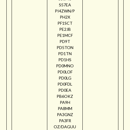
S57EA
PI4ZWN/P
PH2X
PF1SCT
PE2JB
PE1MCF
PD9T
PD5TON
PD1TN
PD1HS
PD0MNO
PD0LOF
PD0LG
PD0FDL
PD0EA
PB6OKZ
PA9H
PA8MM
PA3GNZ
PA3FR
OZ/DAGUU