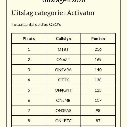
Uitslagen 2026
Uitslag categorie : Activator
Totaal aantal geldige QSO’s
Plaats
Callsign
Punten
1
OT8T
216
2
ON6ZT
169
3
ON4VRA
140
4
OT2X
138
5
ON4GNT
125
6
ON5MB
117
7
ON3PAS
98
8
ON4PTC
87