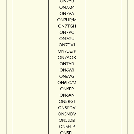
ON7YB
ON7XM
ON7VA
ON7UP/M
ON7TGH
ON7PC
ON7GU
ON7DVJ
ON7DE/P
ON7AOK
ON7AB
ON6WJ
ON6VG
ON6LC/M
ON6FP
ON6AN
ON5RGI
ON5PDV
ON5MDV
ON5JDB
ON5ELP
ON5EL