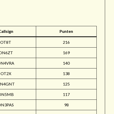
r
Callsign
Punten
OT8T
216
ON6ZT
169
ON4VRA
140
OT2X
138
N4GNT
125
ON5MB
117
ON3PAS
98