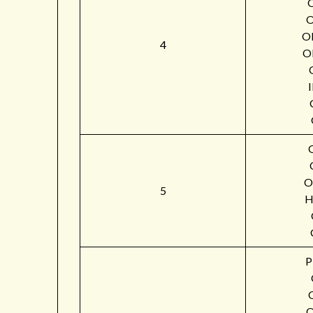
O
4
O
O
5
H