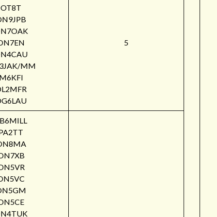
OT8T
ON9JPB
N7OAK
ON7EN
5
N4CAU
3JAK/MM
M6KFI
DL2MFR
DG6LAU
B6MILL
PA2TT
ON8MA
ON7XB
ON5VR
ON5VC
ON5GM
ON5CE
N4TUK