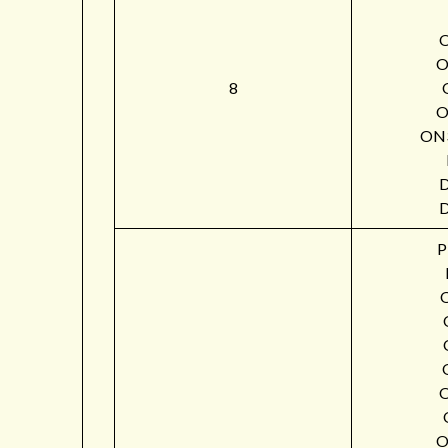
O
8
O
ON
P
O