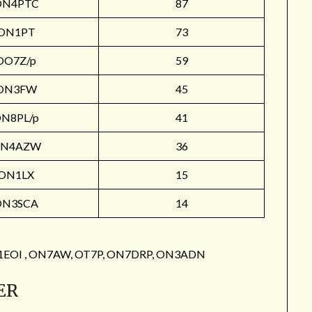
ON4PTC
87
ON1PT
73
OO7Z/p
59
ON3FW
45
N8PL/p
41
N4AZW
36
ON1LX
15
ON3SCA
14
: ON1EOI , ON7AW, OT7P, ON7DRP, ON3ADN
ER