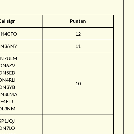
Callsign
Punten
ON4CFO
12
N3ANY
11
N7ULM
ON6ZV
ON5ED
ON4RLI
10
ON3YB
N3LMA
F4FTJ
DL3NM
SP1JQJ
ON7LO