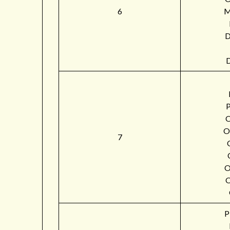
6
M
O
7