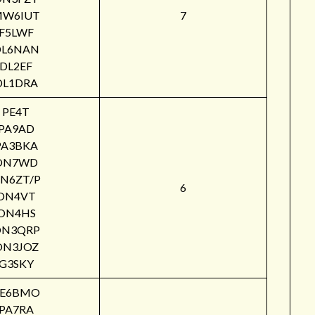
W6IUT
7
F5LWF
DL6NAN
DL2EF
DL1DRA
PE4T
PA9AD
PA3BKA
ON7WD
N6ZT/P
6
ON4VT
ON4HS
ON3QRP
ON3JOZ
G3SKY
PE6BMO
PA7RA