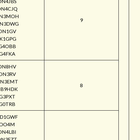
ON4JBS
ON4CJQ
N3MOH
9
N3DWG
ON1GV
IK1GPG
G4OBB
G4FKA
ON8HV
ON3RV
N3EMT
8
B9HDK
G3PXT
G0TRB
PD1GWF
OO4M
ON4LBI
ON3FZT