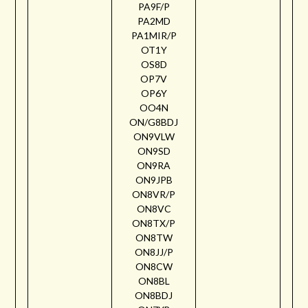
PA9F/P
PA2MD
PA1MIR/P
OT1Y
OS8D
OP7V
OP6Y
OO4N
ON/G8BDJ
ON9VLW
ON9SD
ON9RA
ON9JPB
ON8VR/P
ON8VC
ON8TX/P
ON8TW
ON8JJ/P
ON8CW
ON8BL
ON8BDJ