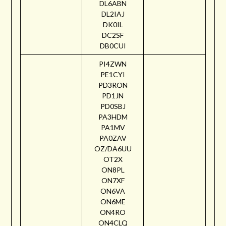
DL6ABN
DL2IAJ
DK0IL
DC2SF
DB0CUI
PI4ZWN
PE1CYI
PD3RON
PD1JN
PD0SBJ
PA3HDM
PA1MV
PA0ZAV
OZ/DA6UU
OT2X
ON8PL
ON7XF
ON6VA
ON6ME
ON4RO
ON4CLQ