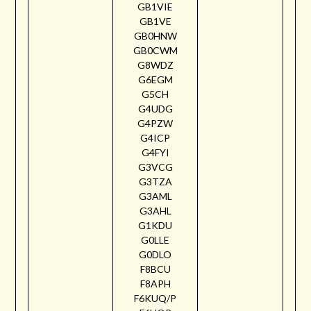
GB1VIE
GB1VE
GB0HNW
GB0CWM
G8WDZ
G6EGM
G5CH
G4UDG
G4PZW
G4ICP
G4FYI
G3VCG
G3TZA
G3AML
G3AHL
G1KDU
G0LLE
G0DLO
F8BCU
F8APH
F6KUQ/P