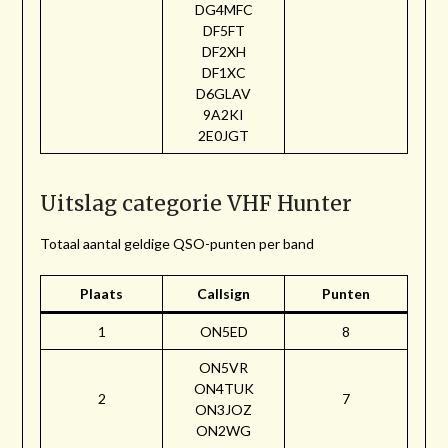
DG4MFC
DF5FT
DF2XH
DF1XC
D6GLAV
9A2KI
2E0JGT
Uitslag categorie VHF Hunter
Totaal aantal geldige QSO-punten per band
Plaats
Callsign
Punten
1
ON5ED
8
ON5VR
ON4TUK
2
7
ON3JOZ
ON2WG