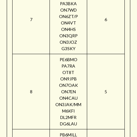
PA3BKA
ON7WD
ON6ZT/P
7
6
ON4VT
ON4HS
ON3QRP
ON3JOZ
G3SKY
PE6BMO
PA7RA
OT8T
ON9JPB
ON7OAK
8
ON7EN
5
ON4CAU
ON3JAK/MM
M6KFI
DL2MFR
DG6LAU
PB6MILL