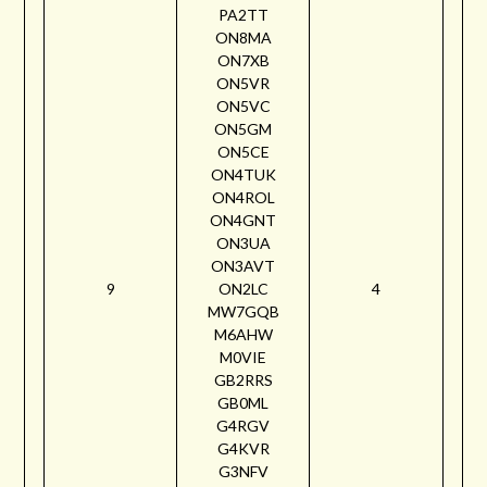
PA2TT
ON8MA
ON7XB
ON5VR
ON5VC
ON5GM
ON5CE
ON4TUK
ON4ROL
ON4GNT
ON3UA
ON3AVT
9
ON2LC
4
MW7GQB
M6AHW
M0VIE
GB2RRS
GB0ML
G4RGV
G4KVR
G3NFV