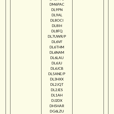
DM6PAC
DL9PN
DL9AL
DL8OCI
DL8IH
DL8FQ
DL7UWR/P
DL6VF
DL6THM
DL6NAM
DL6LAU
DL6JU
DL6JCB
DL5ANE/P
DL3HXX
DL2JQT
DL2JES
DL1AH
DJ2DX
DH5HAR
DG6LZU