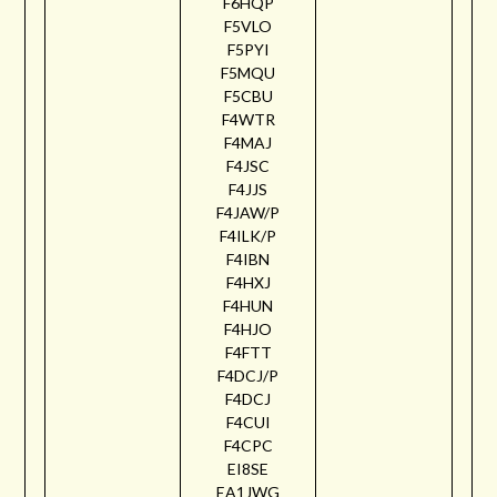
F6HQP
F5VLO
F5PYI
F5MQU
F5CBU
F4WTR
F4MAJ
F4JSC
F4JJS
F4JAW/P
F4ILK/P
F4IBN
F4HXJ
F4HUN
F4HJO
F4FTT
F4DCJ/P
F4DCJ
F4CUI
F4CPC
EI8SE
EA1JWG