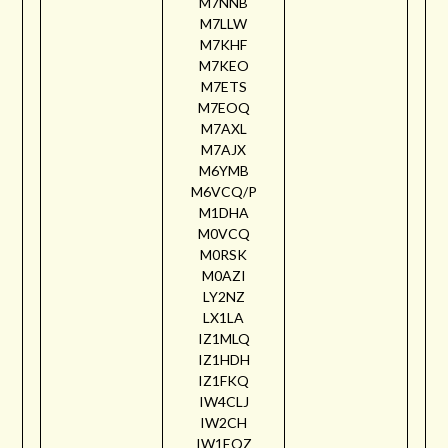
M7NNB
M7LLW
M7KHF
M7KEO
M7ETS
M7EOQ
M7AXL
M7AJX
M6YMB
M6VCQ/P
M1DHA
M0VCQ
M0RSK
M0AZI
LY2NZ
LX1LA
IZ1MLQ
IZ1HDH
IZ1FKQ
IW4CLJ
IW2CH
IW1EQZ