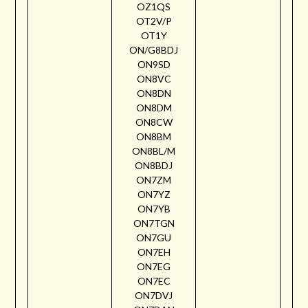
OZ1QS
OT2V/P
OT1Y
ON/G8BDJ
ON9SD
ON8VC
ON8DN
ON8DM
ON8CW
ON8BM
ON8BL/M
ON8BDJ
ON7ZM
ON7YZ
ON7YB
ON7TGN
ON7GU
ON7EH
ON7EG
ON7EC
ON7DVJ