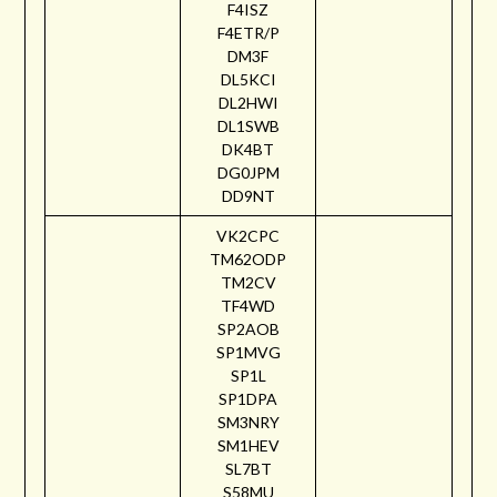
F4ISZ
F4ETR/P
DM3F
DL5KCI
DL2HWI
DL1SWB
DK4BT
DG0JPM
DD9NT
VK2CPC
TM62ODP
TM2CV
TF4WD
SP2AOB
SP1MVG
SP1L
SP1DPA
SM3NRY
SM1HEV
SL7BT
S58MU