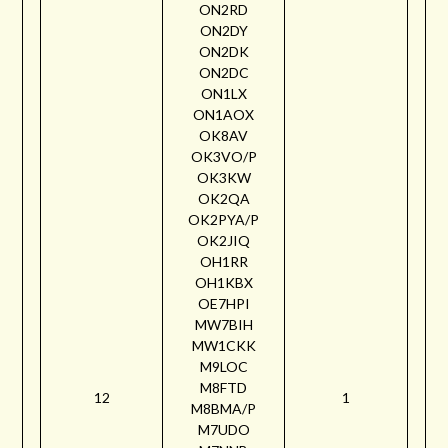
ON2RD
ON2DY
ON2DK
ON2DC
ON1LX
ON1AOX
OK8AV
OK3VO/P
OK3KW
OK2QA
OK2PYA/P
OK2JIQ
OH1RR
OH1KBX
OE7HPI
MW7BIH
MW1CKK
M9LOC
M8FTD
12
1
M8BMA/P
M7UDO