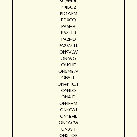
SQ9MDF
PI4BOZ
PD1APM
PD0CQ
PA5MB
PA3EFR
PA2MD
PA26MILL
ON9VLW
ON6VG
ON6HE
ON5MB/P
ON5EL
ON4PTC/P
ON4LO
ON4JD
ON4FHM
ON4CAJ
ON4BHL
ON4ACW
ON3VT
ON3TOR