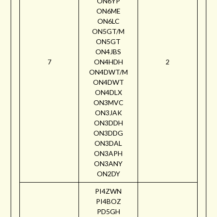
ON6YP
ON6ME
ON6LC
ON5GT/M
ON5GT
ON4JBS
7
ON4HDH
2
ON4DWT/M
ON4DWT
ON4DLX
ON3MVC
ON3JAK
ON3DDH
ON3DDG
ON3DAL
ON3APH
ON3ANY
ON2DY
PI4ZWN
PI4BOZ
PD5GH