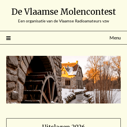
Spring
De Vlaamse Molencontest
naar
de
Een organisatie van de Vlaamse Radioamateurs vzw
inhoud
Menu