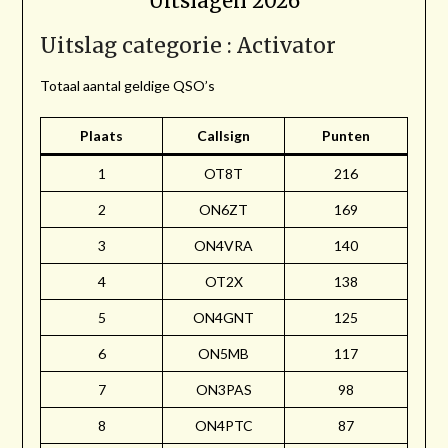
Uitslagen 2026
Uitslag categorie : Activator
Totaal aantal geldige QSO’s
Plaats
Callsign
Punten
1
OT8T
216
2
ON6ZT
169
3
ON4VRA
140
4
OT2X
138
5
ON4GNT
125
6
ON5MB
117
7
ON3PAS
98
8
ON4PTC
87