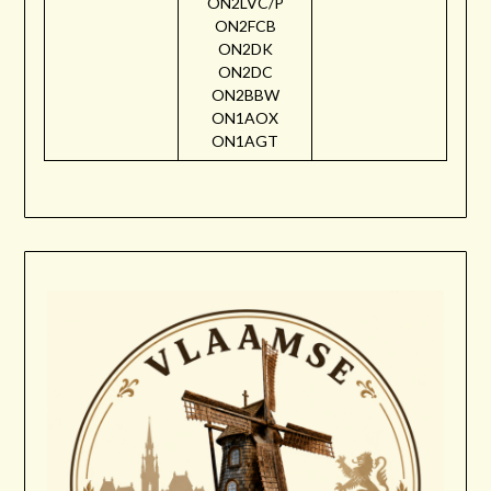
ON2LVC/P
ON2FCB
ON2DK
ON2DC
ON2BBW
ON1AOX
ON1AGT