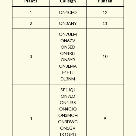
Plaats
Callsign
Punten
1
ON4CFO
12
2
ON3ANY
11
ON7ULM
ON6ZV
ON5ED
ON4RLI
3
10
ON3YB
ON3LMA
F4FTJ
DL3NM
SP1JQJ
ON7LO
ON4JBS
ON4CJQ
ON3MOH
4
9
ON3DWG
ON1GV
IK1GPG