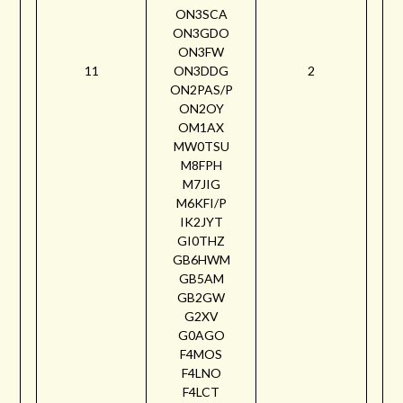
ON3SCA
ON3GDO
ON3FW
11
ON3DDG
2
ON2PAS/P
ON2OY
OM1AX
MW0TSU
M8FPH
M7JIG
M6KFI/P
IK2JYT
GI0THZ
GB6HWM
GB5AM
GB2GW
G2XV
G0AGO
F4MOS
F4LNO
F4LCT