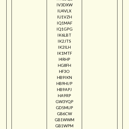
IV3DXW
IU4VLX
IU1VZH
IQ1MAF
IQ1GPG
IK6LBT
IK2JTS
IK2ILH
IK1MTF
I4RHP
HG8FH
HF3O
HB9IKN
HB9HI/P
HB9APJ
HA9RP
GW3YQP
GD5MUP
GB6CW
GB1WWM
GB1WPM