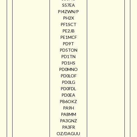
S57EA
PI4ZWN/P
PH2X
PF1SCT
PE2JB
PE1MCF
PD9T
PD5TON
PD1TN
PD1HS
PD0MNO
PD0LOF
PD0LG
PD0FDL
PD0EA
PB6OKZ
PA9H
PA8MM
PA3GNZ
PA3FR
OZ/DAGUU