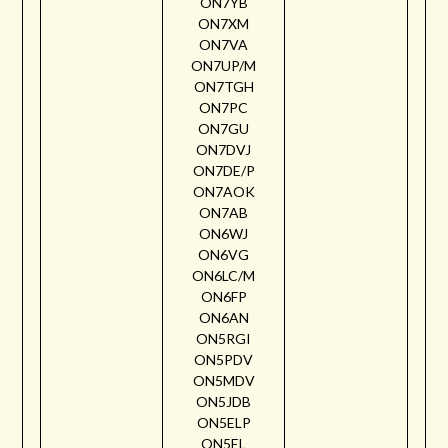
ON7YB
ON7XM
ON7VA
ON7UP/M
ON7TGH
ON7PC
ON7GU
ON7DVJ
ON7DE/P
ON7AOK
ON7AB
ON6WJ
ON6VG
ON6LC/M
ON6FP
ON6AN
ON5RGI
ON5PDV
ON5MDV
ON5JDB
ON5ELP
ON5EL