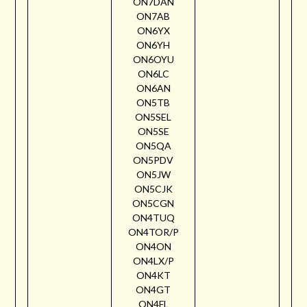
ON7DAN
ON7AB
ON6YX
ON6YH
ON6OYU
ON6LC
ON6AN
ON5TB
ON5SEL
ON5SE
ON5QA
ON5PDV
ON5JW
ON5CJK
ON5CGN
ON4TUQ
ON4TOR/P
ON4ON
ON4LX/P
ON4KT
ON4GT
ON4FL