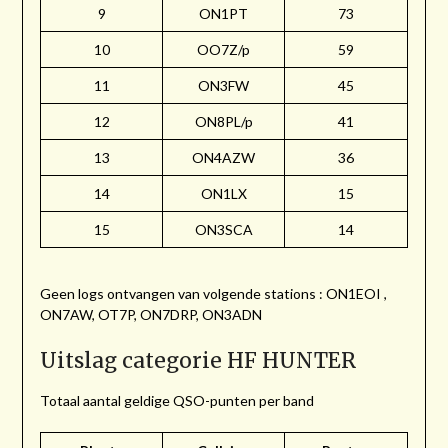
9
ON1PT
73
10
OO7Z/p
59
11
ON3FW
45
12
ON8PL/p
41
13
ON4AZW
36
14
ON1LX
15
15
ON3SCA
14
Geen logs ontvangen van volgende stations : ON1EOI ,
ON7AW, OT7P, ON7DRP, ON3ADN
Uitslag categorie HF HUNTER
Totaal aantal geldige QSO-punten per band