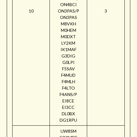
ON4BCI
10
ON3PAS/P
3
ON3PAS
M8VKH
M0HEM
M0DXT
LY2KM
IK1MAF
G3DIG
G0LPI
F5SAV
F4MUD
F4MLH
F4LTO
F4ANS/P
EI8CE
EI3CC
DL0BX
DG1RPU
UW8SM