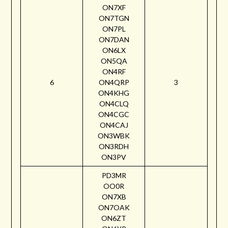
ON7XF
ON7TGN
ON7PL
ON7DAN
ON6LX
ON5QA
ON4RF
6
ON4QRP
3
ON4KHG
ON4CLQ
ON4CGC
ON4CAJ
ON3WBK
ON3RDH
ON3PV
PD3MR
OO0R
ON7XB
ON7OAK
ON6ZT