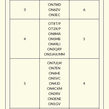
ON7WD
3
ON6ZV
6
ON3EC
OT8T/P
OT2X/P
ON8MA
4
ON5MB
5
ON4RLI
ON3QRP
ON3JAK/MM
ON7ULM
ON7EN
ON6HE
ON5VC
5
ON4JD
4
ON4CKM
ON3RV
ON3ENE
ON1GV