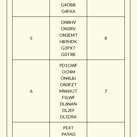
G4OBB
G4FKA
ON8HV
ON3RV
ON3EMT
5
8
HB9HDK
G3PXT
G0TRB
PD1GWF
OO4M
ON4LBI
ON3FZT
6
MW6IUT
7
F5LWF
DL6NAN
DL2EF
DL1DRA
PE4T
PA9AD