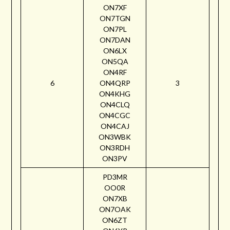
ON7XF
ON7TGN
ON7PL
ON7DAN
ON6LX
ON5QA
ON4RF
6
ON4QRP
3
ON4KHG
ON4CLQ
ON4CGC
ON4CAJ
ON3WBK
ON3RDH
ON3PV
PD3MR
OO0R
ON7XB
ON7OAK
ON6ZT