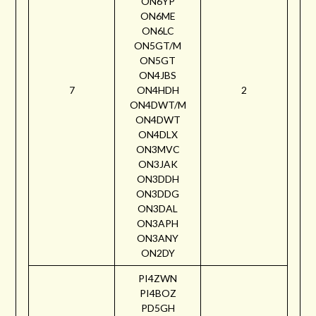
ON6YP
ON6ME
ON6LC
ON5GT/M
ON5GT
ON4JBS
7
ON4HDH
2
ON4DWT/M
ON4DWT
ON4DLX
ON3MVC
ON3JAK
ON3DDH
ON3DDG
ON3DAL
ON3APH
ON3ANY
ON2DY
PI4ZWN
PI4BOZ
PD5GH