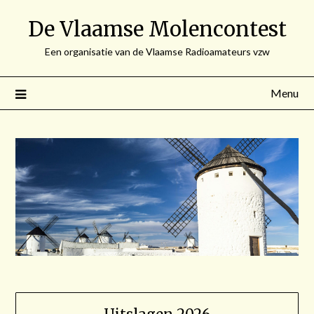
Spring
De Vlaamse Molencontest
naar
de
Een organisatie van de Vlaamse Radioamateurs vzw
inhoud
Menu