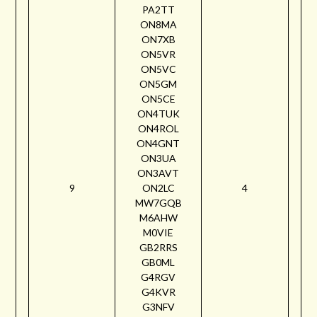
PA2TT
ON8MA
ON7XB
ON5VR
ON5VC
ON5GM
ON5CE
ON4TUK
ON4ROL
ON4GNT
ON3UA
ON3AVT
9
ON2LC
4
MW7GQB
M6AHW
M0VIE
GB2RRS
GB0ML
G4RGV
G4KVR
G3NFV