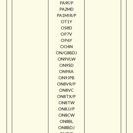
PA9F/P
PA2MD
PA1MIR/P
OT1Y
OS8D
OP7V
OP6Y
OO4N
ON/G8BDJ
ON9VLW
ON9SD
ON9RA
ON9JPB
ON8VR/P
ON8VC
ON8TX/P
ON8TW
ON8JJ/P
ON8CW
ON8BL
ON8BDJ