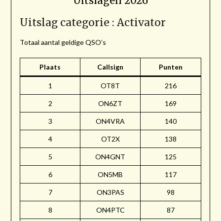
Uitslagen 2026
Uitslag categorie : Activator
Totaal aantal geldige QSO’s
Plaats
Callsign
Punten
1
OT8T
216
2
ON6ZT
169
3
ON4VRA
140
4
OT2X
138
5
ON4GNT
125
6
ON5MB
117
7
ON3PAS
98
8
ON4PTC
87