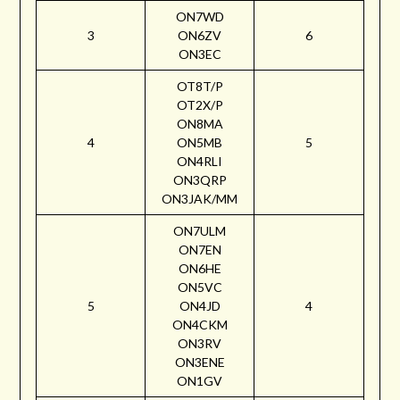
ON7WD
3
ON6ZV
6
ON3EC
OT8T/P
OT2X/P
ON8MA
4
ON5MB
5
ON4RLI
ON3QRP
ON3JAK/MM
ON7ULM
ON7EN
ON6HE
ON5VC
5
ON4JD
4
ON4CKM
ON3RV
ON3ENE
ON1GV