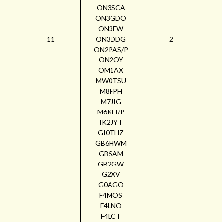
ON3SCA
ON3GDO
ON3FW
11
ON3DDG
2
ON2PAS/P
ON2OY
OM1AX
MW0TSU
M8FPH
M7JIG
M6KFI/P
IK2JYT
GI0THZ
GB6HWM
GB5AM
GB2GW
G2XV
G0AGO
F4MOS
F4LNO
F4LCT