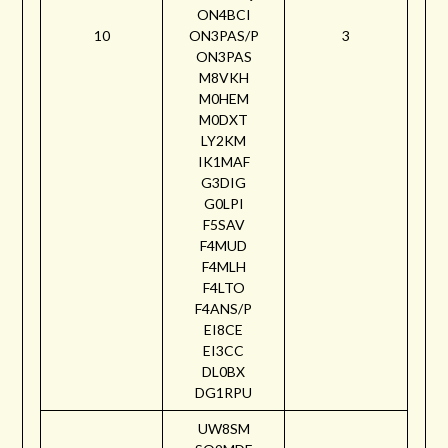
ON4BCI
10
ON3PAS/P
3
ON3PAS
M8VKH
M0HEM
M0DXT
LY2KM
IK1MAF
G3DIG
G0LPI
F5SAV
F4MUD
F4MLH
F4LTO
F4ANS/P
EI8CE
EI3CC
DL0BX
DG1RPU
UW8SM