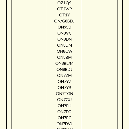
OZ1QS
OT2V/P
OT1Y
ON/G8BDJ
ON9SD
ON8VC
ON8DN
ON8DM
ON8CW
ON8BM
ON8BL/M
ON8BDJ
ON7ZM
ON7YZ
ON7YB
ON7TGN
ON7GU
ON7EH
ON7EG
ON7EC
ON7DVJ