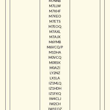
M7NNB
M7LLW
M7KHF
M7KEO
M7ETS
M7EOQ
M7AXL
M7AJX
M6YMB
M6VCQ/P
M1DHA
M0VCQ
M0RSK
M0AZI
LY2NZ
LX1LA
IZ1MLQ
IZ1HDH
IZ1FKQ
IW4CLJ
IW2CH
IW1EQZ