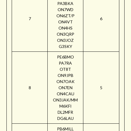
PA3BKA
ON7WD
ON6ZT/P
7
6
ON4VT
ON4HS
ON3QRP
ON3JOZ
G3SKY
PE6BMO
PA7RA
OT8T
ON9JPB
ON7OAK
8
ON7EN
5
ON4CAU
ON3JAK/MM
M6KFI
DL2MFR
DG6LAU
PB6MILL