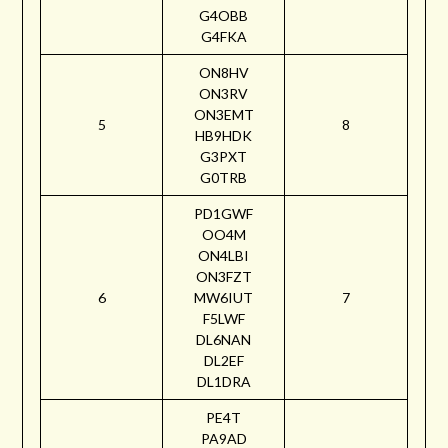
G4OBB
G4FKA
ON8HV
ON3RV
ON3EMT
5
8
HB9HDK
G3PXT
G0TRB
PD1GWF
OO4M
ON4LBI
ON3FZT
6
MW6IUT
7
F5LWF
DL6NAN
DL2EF
DL1DRA
PE4T
PA9AD