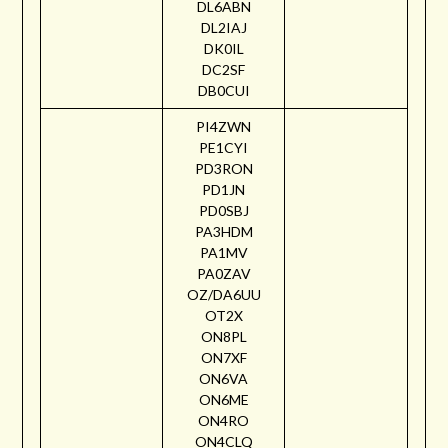
DL6ABN
DL2IAJ
DK0IL
DC2SF
DB0CUI
PI4ZWN
PE1CYI
PD3RON
PD1JN
PD0SBJ
PA3HDM
PA1MV
PA0ZAV
OZ/DA6UU
OT2X
ON8PL
ON7XF
ON6VA
ON6ME
ON4RO
ON4CLQ