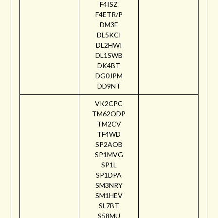
F4ISZ
F4ETR/P
DM3F
DL5KCI
DL2HWI
DL1SWB
DK4BT
DG0JPM
DD9NT
VK2CPC
TM62ODP
TM2CV
TF4WD
SP2AOB
SP1MVG
SP1L
SP1DPA
SM3NRY
SM1HEV
SL7BT
S58MU