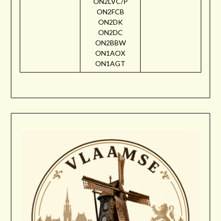
ON2LVC/P
ON2FCB
ON2DK
ON2DC
ON2BBW
ON1AOX
ON1AGT