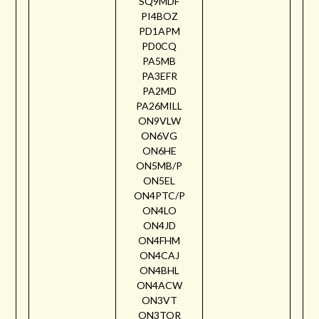
SQ9MDF
PI4BOZ
PD1APM
PD0CQ
PA5MB
PA3EFR
PA2MD
PA26MILL
ON9VLW
ON6VG
ON6HE
ON5MB/P
ON5EL
ON4PTC/P
ON4LO
ON4JD
ON4FHM
ON4CAJ
ON4BHL
ON4ACW
ON3VT
ON3TOR