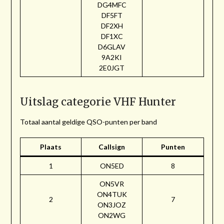
DG4MFC
DF5FT
DF2XH
DF1XC
D6GLAV
9A2KI
2E0JGT
Uitslag categorie VHF Hunter
Totaal aantal geldige QSO-punten per band
Plaats
Callsign
Punten
1
ON5ED
8
ON5VR
ON4TUK
2
7
ON3JOZ
ON2WG