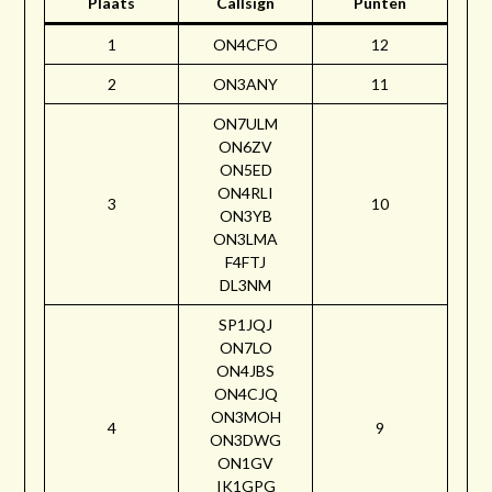
Plaats
Callsign
Punten
1
ON4CFO
12
2
ON3ANY
11
ON7ULM
ON6ZV
ON5ED
ON4RLI
3
10
ON3YB
ON3LMA
F4FTJ
DL3NM
SP1JQJ
ON7LO
ON4JBS
ON4CJQ
ON3MOH
4
9
ON3DWG
ON1GV
IK1GPG