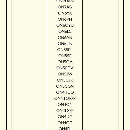
ON7DAN
ON7AB
ON6YX
ON6YH
ON6OYU
ON6LC
ON6AN
ON5TB
ON5SEL
ON5SE
ON5QA
ON5PDV
ON5JW
ON5CJK
ON5CGN
ON4TUQ
ON4TOR/P
ON4ON
ON4LX/P
ON4KT
ON4GT
ON4FL