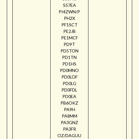
S57EA
PI4ZWN/P
PH2X
PF1SCT
PE2JB
PE1MCF
PD9T
PD5TON
PD1TN
PD1HS
PD0MNO
PD0LOF
PD0LG
PD0FDL
PD0EA
PB6OKZ
PA9H
PA8MM
PA3GNZ
PA3FR
OZ/DAGUU