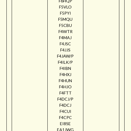
F6HQP
F5VLO
F5PYI
F5MQU
F5CBU
F4WTR
F4MAJ
F4JSC
F4JJS
F4JAW/P
F4ILK/P
F4IBN
F4HXJ
F4HUN
F4HJO
F4FTT
F4DCJ/P
F4DCJ
F4CUI
F4CPC
EI8SE
EA1JWG