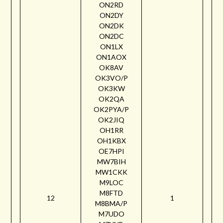
ON2RD
ON2DY
ON2DK
ON2DC
ON1LX
ON1AOX
OK8AV
OK3VO/P
OK3KW
OK2QA
OK2PYA/P
OK2JIQ
OH1RR
OH1KBX
OE7HPI
MW7BIH
MW1CKK
M9LOC
M8FTD
12
1
M8BMA/P
M7UDO