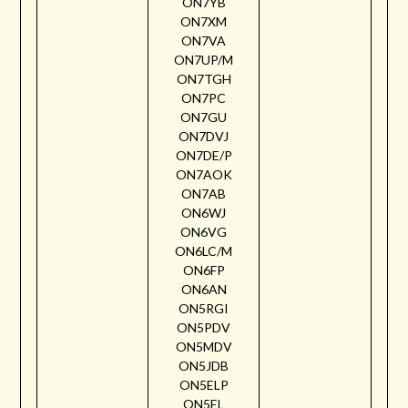
ON7YB
ON7XM
ON7VA
ON7UP/M
ON7TGH
ON7PC
ON7GU
ON7DVJ
ON7DE/P
ON7AOK
ON7AB
ON6WJ
ON6VG
ON6LC/M
ON6FP
ON6AN
ON5RGI
ON5PDV
ON5MDV
ON5JDB
ON5ELP
ON5EL