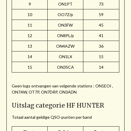
9
ON1PT
73
10
OO7Z/p
59
11
ON3FW
45
12
ON8PL/p
41
13
ON4AZW
36
14
ON1LX
15
15
ON3SCA
14
Geen logs ontvangen van volgende stations : ON1EOI ,
ON7AW, OT7P, ON7DRP, ON3ADN
Uitslag categorie HF HUNTER
Totaal aantal geldige QSO-punten per band