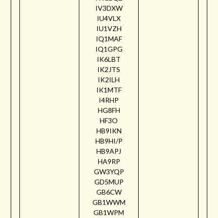
IV3DXW
IU4VLX
IU1VZH
IQ1MAF
IQ1GPG
IK6LBT
IK2JTS
IK2ILH
IK1MTF
I4RHP
HG8FH
HF3O
HB9IKN
HB9HI/P
HB9APJ
HA9RP
GW3YQP
GD5MUP
GB6CW
GB1WWM
GB1WPM