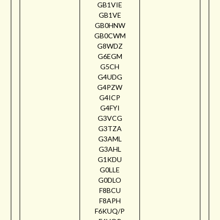
GB1VIE
GB1VE
GB0HNW
GB0CWM
G8WDZ
G6EGM
G5CH
G4UDG
G4PZW
G4ICP
G4FYI
G3VCG
G3TZA
G3AML
G3AHL
G1KDU
G0LLE
G0DLO
F8BCU
F8APH
F6KUQ/P