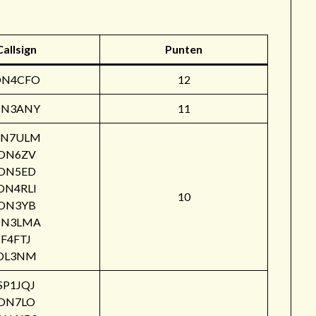
Callsign
Punten
ON4CFO
12
N3ANY
11
N7ULM
ON6ZV
ON5ED
ON4RLI
10
ON3YB
N3LMA
F4FTJ
DL3NM
SP1JQJ
ON7LO