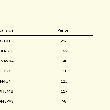
r
Callsign
Punten
OT8T
216
ON6ZT
169
ON4VRA
140
OT2X
138
N4GNT
125
ON5MB
117
ON3PAS
98