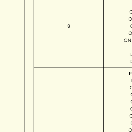
O
8
O
ON
P
O