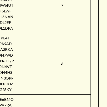
W6IUT
7
F5LWF
DL6NAN
DL2EF
DL1DRA
PE4T
PA9AD
PA3BKA
ON7WD
N6ZT/P
6
ON4VT
ON4HS
ON3QRP
ON3JOZ
G3SKY
PE6BMO
PA7RA