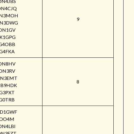
ON4JBS
ON4CJQ
N3MOH
9
N3DWG
ON1GV
IK1GPG
G4OBB
G4FKA
ON8HV
ON3RV
N3EMT
8
B9HDK
G3PXT
G0TRB
PD1GWF
OO4M
ON4LBI
ON3FZT