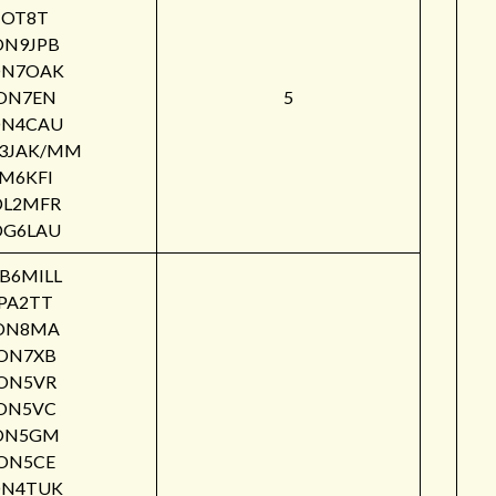
OT8T
ON9JPB
N7OAK
ON7EN
5
N4CAU
3JAK/MM
M6KFI
DL2MFR
DG6LAU
B6MILL
PA2TT
ON8MA
ON7XB
ON5VR
ON5VC
ON5GM
ON5CE
N4TUK