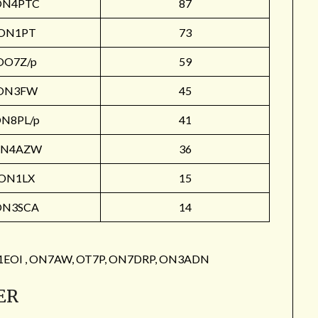
ON4PTC
87
ON1PT
73
OO7Z/p
59
ON3FW
45
N8PL/p
41
N4AZW
36
ON1LX
15
ON3SCA
14
: ON1EOI , ON7AW, OT7P, ON7DRP, ON3ADN
ER