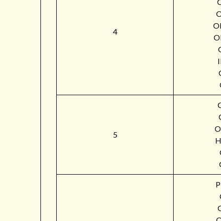
O
4
O
O
5
H