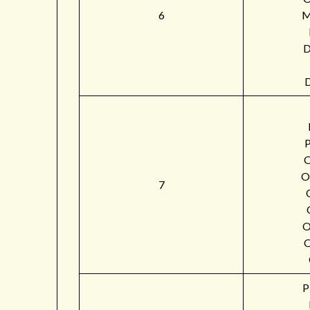
6
M
O
7