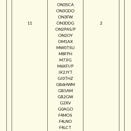
ON3SCA
ON3GDO
ON3FW
11
ON3DDG
2
ON2PAS/P
ON2OY
OM1AX
MW0TSU
M8FPH
M7JIG
M6KFI/P
IK2JYT
GI0THZ
GB6HWM
GB5AM
GB2GW
G2XV
G0AGO
F4MOS
F4LNO
F4LCT