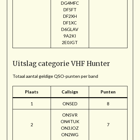
DG4MFC
DF5FT
DF2XH
DF1XC
D6GLAV
9A2KI
2E0JGT
Uitslag categorie VHF Hunter
Totaal aantal geldige QSO-punten per band
Plaats
Callsign
Punten
1
ON5ED
8
ON5VR
ON4TUK
2
7
ON3JOZ
ON2WG