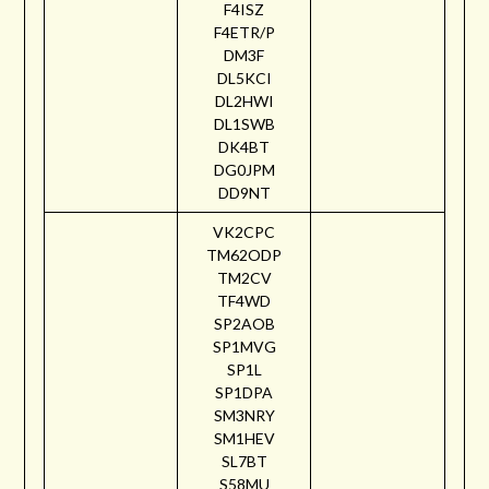
F4ISZ
F4ETR/P
DM3F
DL5KCI
DL2HWI
DL1SWB
DK4BT
DG0JPM
DD9NT
VK2CPC
TM62ODP
TM2CV
TF4WD
SP2AOB
SP1MVG
SP1L
SP1DPA
SM3NRY
SM1HEV
SL7BT
S58MU