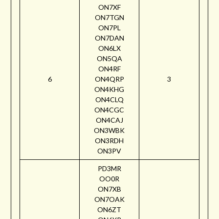
ON7XF
ON7TGN
ON7PL
ON7DAN
ON6LX
ON5QA
ON4RF
6
ON4QRP
3
ON4KHG
ON4CLQ
ON4CGC
ON4CAJ
ON3WBK
ON3RDH
ON3PV
PD3MR
OO0R
ON7XB
ON7OAK
ON6ZT