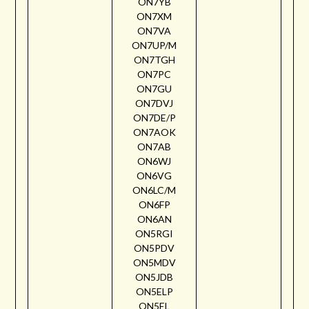
ON7YB
ON7XM
ON7VA
ON7UP/M
ON7TGH
ON7PC
ON7GU
ON7DVJ
ON7DE/P
ON7AOK
ON7AB
ON6WJ
ON6VG
ON6LC/M
ON6FP
ON6AN
ON5RGI
ON5PDV
ON5MDV
ON5JDB
ON5ELP
ON5EL