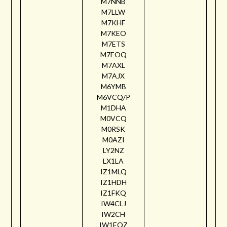
M7NNB
M7LLW
M7KHF
M7KEO
M7ETS
M7EOQ
M7AXL
M7AJX
M6YMB
M6VCQ/P
M1DHA
M0VCQ
M0RSK
M0AZI
LY2NZ
LX1LA
IZ1MLQ
IZ1HDH
IZ1FKQ
IW4CLJ
IW2CH
IW1EQZ