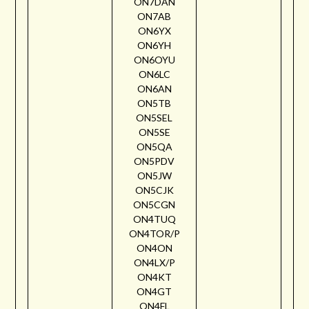
ON7DAN
ON7AB
ON6YX
ON6YH
ON6OYU
ON6LC
ON6AN
ON5TB
ON5SEL
ON5SE
ON5QA
ON5PDV
ON5JW
ON5CJK
ON5CGN
ON4TUQ
ON4TOR/P
ON4ON
ON4LX/P
ON4KT
ON4GT
ON4FL