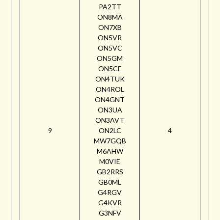
PA2TT
ON8MA
ON7XB
ON5VR
ON5VC
ON5GM
ON5CE
ON4TUK
ON4ROL
ON4GNT
ON3UA
ON3AVT
9
ON2LC
4
MW7GQB
M6AHW
M0VIE
GB2RRS
GB0ML
G4RGV
G4KVR
G3NFV