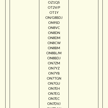
OZ1QS
OT2V/P
OT1Y
ON/G8BDJ
ON9SD
ON8VC
ON8DN
ON8DM
ON8CW
ON8BM
ON8BL/M
ON8BDJ
ON7ZM
ON7YZ
ON7YB
ON7TGN
ON7GU
ON7EH
ON7EG
ON7EC
ON7DVJ