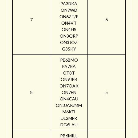
PA3BKA
ON7WD
ON6ZT/P
7
6
ON4VT
ON4HS
ON3QRP
ON3JOZ
G3SKY
PE6BMO
PA7RA
OT8T
ON9JPB
ON7OAK
8
ON7EN
5
ON4CAU
ON3JAK/MM
M6KFI
DL2MFR
DG6LAU
PB6MILL