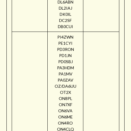
DL6ABN
DL2IAJ
DK0IL
DC2SF
DB0CUI
PI4ZWN
PE1CYI
PD3RON
PD1JN
PD0SBJ
PA3HDM
PA1MV
PA0ZAV
OZ/DA6UU
OT2X
ON8PL
ON7XF
ON6VA
ON6ME
ON4RO
ON4CLQ