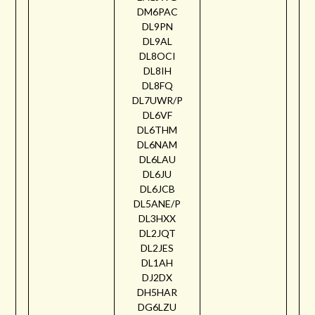
DM6PAC
DL9PN
DL9AL
DL8OCI
DL8IH
DL8FQ
DL7UWR/P
DL6VF
DL6THM
DL6NAM
DL6LAU
DL6JU
DL6JCB
DL5ANE/P
DL3HXX
DL2JQT
DL2JES
DL1AH
DJ2DX
DH5HAR
DG6LZU