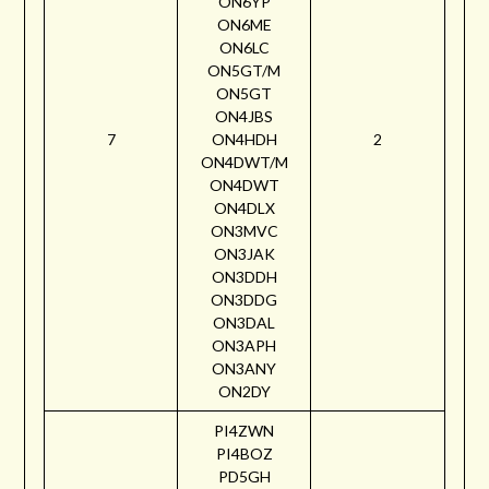
ON6YP
ON6ME
ON6LC
ON5GT/M
ON5GT
ON4JBS
7
ON4HDH
2
ON4DWT/M
ON4DWT
ON4DLX
ON3MVC
ON3JAK
ON3DDH
ON3DDG
ON3DAL
ON3APH
ON3ANY
ON2DY
PI4ZWN
PI4BOZ
PD5GH