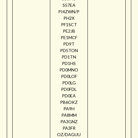
S57EA
PI4ZWN/P
PH2X
PF1SCT
PE2JB
PE1MCF
PD9T
PD5TON
PD1TN
PD1HS
PD0MNO
PD0LOF
PD0LG
PD0FDL
PD0EA
PB6OKZ
PA9H
PA8MM
PA3GNZ
PA3FR
OZ/DAGUU