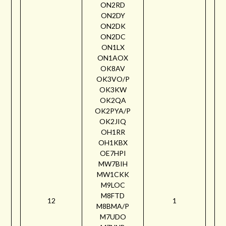
ON2RD
ON2DY
ON2DK
ON2DC
ON1LX
ON1AOX
OK8AV
OK3VO/P
OK3KW
OK2QA
OK2PYA/P
OK2JIQ
OH1RR
OH1KBX
OE7HPI
MW7BIH
MW1CKK
M9LOC
M8FTD
12
1
M8BMA/P
M7UDO