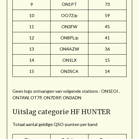
9
ON1PT
73
10
OO7Z/p
59
11
ON3FW
45
12
ON8PL/p
41
13
ON4AZW
36
14
ON1LX
15
15
ON3SCA
14
Geen logs ontvangen van volgende stations : ON1EOI ,
ON7AW, OT7P, ON7DRP, ON3ADN
Uitslag categorie HF HUNTER
Totaal aantal geldige QSO-punten per band