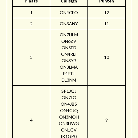
Plaats
Callsign
Punten
1
ON4CFO
12
2
ON3ANY
11
ON7ULM
ON6ZV
ON5ED
ON4RLI
3
10
ON3YB
ON3LMA
F4FTJ
DL3NM
SP1JQJ
ON7LO
ON4JBS
ON4CJQ
ON3MOH
4
9
ON3DWG
ON1GV
IK1GPG