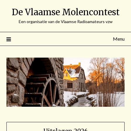
Spring
De Vlaamse Molencontest
naar
de
Een organisatie van de Vlaamse Radioamateurs vzw
inhoud
Menu