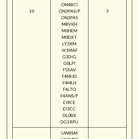
ON4BCI
10
ON3PAS/P
3
ON3PAS
M8VKH
M0HEM
M0DXT
LY2KM
IK1MAF
G3DIG
G0LPI
F5SAV
F4MUD
F4MLH
F4LTO
F4ANS/P
EI8CE
EI3CC
DL0BX
DG1RPU
UW8SM