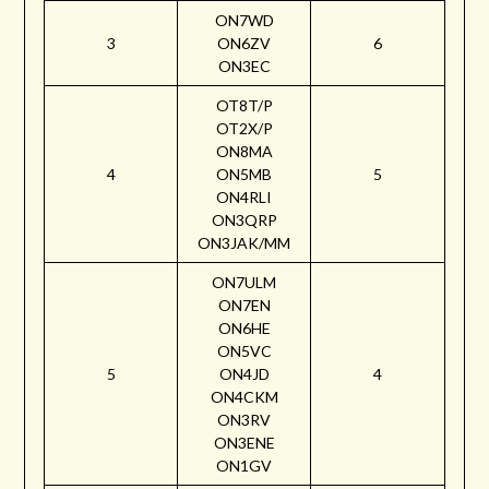
ON7WD
3
ON6ZV
6
ON3EC
OT8T/P
OT2X/P
ON8MA
4
ON5MB
5
ON4RLI
ON3QRP
ON3JAK/MM
ON7ULM
ON7EN
ON6HE
ON5VC
5
ON4JD
4
ON4CKM
ON3RV
ON3ENE
ON1GV