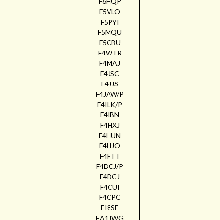
F6HQP
F5VLO
F5PYI
F5MQU
F5CBU
F4WTR
F4MAJ
F4JSC
F4JJS
F4JAW/P
F4ILK/P
F4IBN
F4HXJ
F4HUN
F4HJO
F4FTT
F4DCJ/P
F4DCJ
F4CUI
F4CPC
EI8SE
EA1JWG