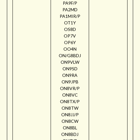
PA9F/P
PA2MD
PA1MIR/P
OT1Y
OS8D
OP7V
OP6Y
OO4N
ON/G8BDJ
ON9VLW
ON9SD
ON9RA
ON9JPB
ON8VR/P
ON8VC
ON8TX/P
ON8TW
ON8JJ/P
ON8CW
ON8BL
ON8BDJ