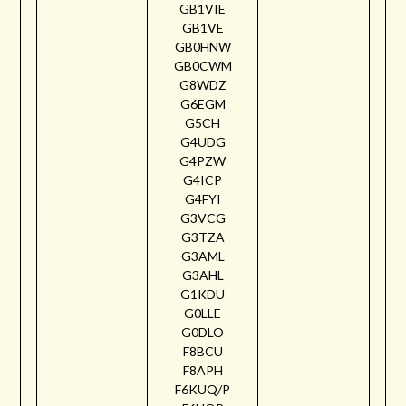
GB1VIE
GB1VE
GB0HNW
GB0CWM
G8WDZ
G6EGM
G5CH
G4UDG
G4PZW
G4ICP
G4FYI
G3VCG
G3TZA
G3AML
G3AHL
G1KDU
G0LLE
G0DLO
F8BCU
F8APH
F6KUQ/P