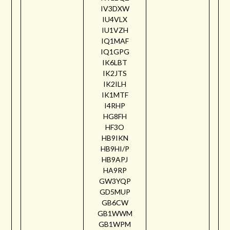
IV3DXW
IU4VLX
IU1VZH
IQ1MAF
IQ1GPG
IK6LBT
IK2JTS
IK2ILH
IK1MTF
I4RHP
HG8FH
HF3O
HB9IKN
HB9HI/P
HB9APJ
HA9RP
GW3YQP
GD5MUP
GB6CW
GB1WWM
GB1WPM