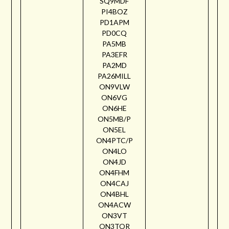
SQ9MDF
PI4BOZ
PD1APM
PD0CQ
PA5MB
PA3EFR
PA2MD
PA26MILL
ON9VLW
ON6VG
ON6HE
ON5MB/P
ON5EL
ON4PTC/P
ON4LO
ON4JD
ON4FHM
ON4CAJ
ON4BHL
ON4ACW
ON3VT
ON3TOR