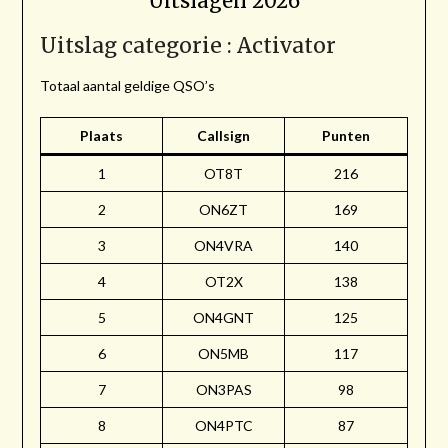
Uitslagen 2026
Uitslag categorie : Activator
Totaal aantal geldige QSO’s
Plaats
Callsign
Punten
1
OT8T
216
2
ON6ZT
169
3
ON4VRA
140
4
OT2X
138
5
ON4GNT
125
6
ON5MB
117
7
ON3PAS
98
8
ON4PTC
87