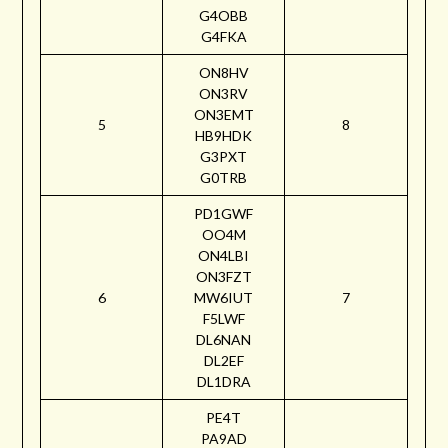
G4OBB
G4FKA
ON8HV
ON3RV
ON3EMT
5
8
HB9HDK
G3PXT
G0TRB
PD1GWF
OO4M
ON4LBI
ON3FZT
6
MW6IUT
7
F5LWF
DL6NAN
DL2EF
DL1DRA
PE4T
PA9AD