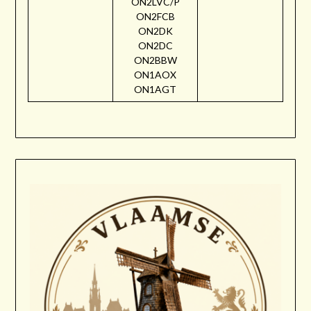
ON2LVC/P
ON2FCB
ON2DK
ON2DC
ON2BBW
ON1AOX
ON1AGT