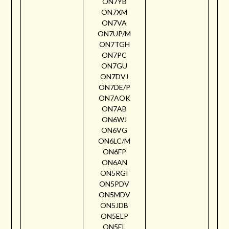
ON7YB
ON7XM
ON7VA
ON7UP/M
ON7TGH
ON7PC
ON7GU
ON7DVJ
ON7DE/P
ON7AOK
ON7AB
ON6WJ
ON6VG
ON6LC/M
ON6FP
ON6AN
ON5RGI
ON5PDV
ON5MDV
ON5JDB
ON5ELP
ON5EL