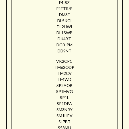
F4ISZ
F4ETR/P
DM3F
DL5KCI
DL2HWI
DL1SWB
DK4BT
DG0JPM
DD9NT
VK2CPC
TM62ODP
TM2CV
TF4WD
SP2AOB
SP1MVG
SP1L
SP1DPA
SM3NRY
SM1HEV
SL7BT
S58MU