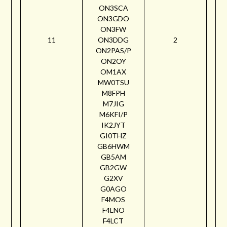
ON3SCA
ON3GDO
ON3FW
11
ON3DDG
2
ON2PAS/P
ON2OY
OM1AX
MW0TSU
M8FPH
M7JIG
M6KFI/P
IK2JYT
GI0THZ
GB6HWM
GB5AM
GB2GW
G2XV
G0AGO
F4MOS
F4LNO
F4LCT