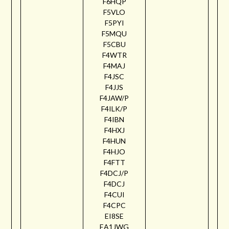
F6HQP
F5VLO
F5PYI
F5MQU
F5CBU
F4WTR
F4MAJ
F4JSC
F4JJS
F4JAW/P
F4ILK/P
F4IBN
F4HXJ
F4HUN
F4HJO
F4FTT
F4DCJ/P
F4DCJ
F4CUI
F4CPC
EI8SE
EA1JWG