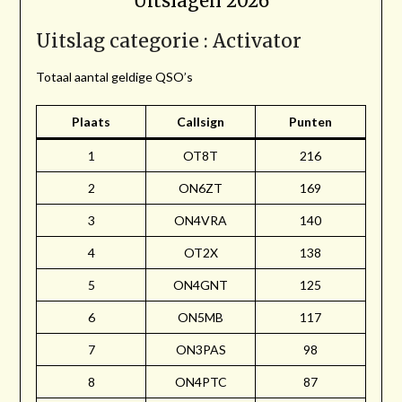
Uitslagen 2026
Uitslag categorie : Activator
Totaal aantal geldige QSO’s
Plaats
Callsign
Punten
1
OT8T
216
2
ON6ZT
169
3
ON4VRA
140
4
OT2X
138
5
ON4GNT
125
6
ON5MB
117
7
ON3PAS
98
8
ON4PTC
87