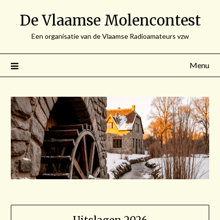
Spring
De Vlaamse Molencontest
naar
de
Een organisatie van de Vlaamse Radioamateurs vzw
inhoud
Menu