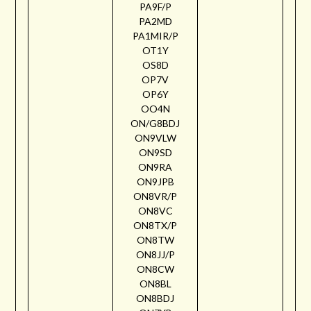
PA9F/P
PA2MD
PA1MIR/P
OT1Y
OS8D
OP7V
OP6Y
OO4N
ON/G8BDJ
ON9VLW
ON9SD
ON9RA
ON9JPB
ON8VR/P
ON8VC
ON8TX/P
ON8TW
ON8JJ/P
ON8CW
ON8BL
ON8BDJ