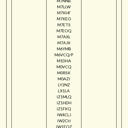
M7NNB
M7LLW
M7KHF
M7KEO
M7ETS
M7EOQ
M7AXL
M7AJX
M6YMB
M6VCQ/P
M1DHA
M0VCQ
M0RSK
M0AZI
LY2NZ
LX1LA
IZ1MLQ
IZ1HDH
IZ1FKQ
IW4CLJ
IW2CH
IW1EQZ