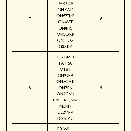
PA3BKA
ON7WD
ON6ZT/P
7
6
ON4VT
ON4HS
ON3QRP
ON3JOZ
G3SKY
PE6BMO
PA7RA
OT8T
ON9JPB
ON7OAK
8
ON7EN
5
ON4CAU
ON3JAK/MM
M6KFI
DL2MFR
DG6LAU
PB6MILL