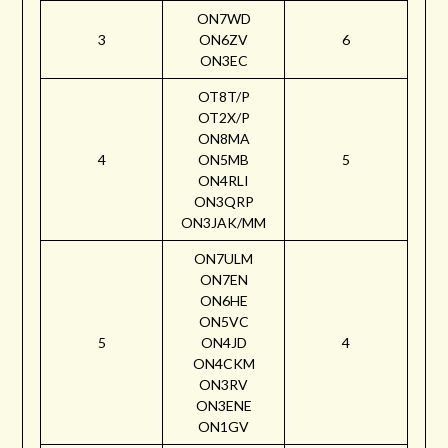
ON7WD
3
ON6ZV
6
ON3EC
OT8T/P
OT2X/P
ON8MA
4
ON5MB
5
ON4RLI
ON3QRP
ON3JAK/MM
ON7ULM
ON7EN
ON6HE
ON5VC
5
ON4JD
4
ON4CKM
ON3RV
ON3ENE
ON1GV