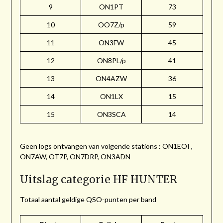
9
ON1PT
73
10
OO7Z/p
59
11
ON3FW
45
12
ON8PL/p
41
13
ON4AZW
36
14
ON1LX
15
15
ON3SCA
14
Geen logs ontvangen van volgende stations : ON1EOI ,
ON7AW, OT7P, ON7DRP, ON3ADN
Uitslag categorie HF HUNTER
Totaal aantal geldige QSO-punten per band