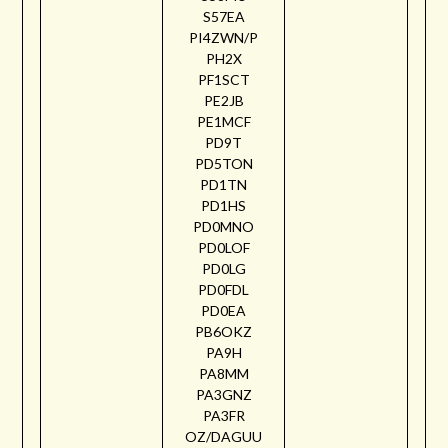
S57EA
PI4ZWN/P
PH2X
PF1SCT
PE2JB
PE1MCF
PD9T
PD5TON
PD1TN
PD1HS
PD0MNO
PD0LOF
PD0LG
PD0FDL
PD0EA
PB6OKZ
PA9H
PA8MM
PA3GNZ
PA3FR
OZ/DAGUU