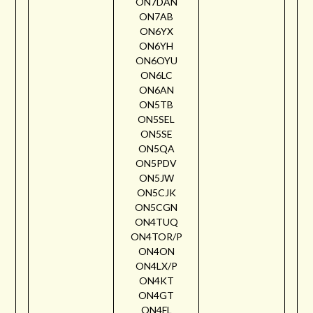
ON7DAN
ON7AB
ON6YX
ON6YH
ON6OYU
ON6LC
ON6AN
ON5TB
ON5SEL
ON5SE
ON5QA
ON5PDV
ON5JW
ON5CJK
ON5CGN
ON4TUQ
ON4TOR/P
ON4ON
ON4LX/P
ON4KT
ON4GT
ON4FL