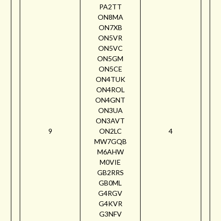
PA2TT
ON8MA
ON7XB
ON5VR
ON5VC
ON5GM
ON5CE
ON4TUK
ON4ROL
ON4GNT
ON3UA
ON3AVT
9
ON2LC
4
MW7GQB
M6AHW
M0VIE
GB2RRS
GB0ML
G4RGV
G4KVR
G3NFV