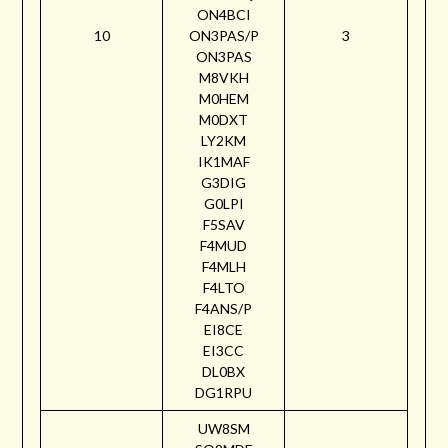
ON4BCI
10
ON3PAS/P
3
ON3PAS
M8VKH
M0HEM
M0DXT
LY2KM
IK1MAF
G3DIG
G0LPI
F5SAV
F4MUD
F4MLH
F4LTO
F4ANS/P
EI8CE
EI3CC
DL0BX
DG1RPU
UW8SM