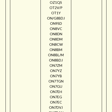
OZ1QS
OT2V/P
OT1Y
ON/G8BDJ
ON9SD
ON8VC
ON8DN
ON8DM
ON8CW
ON8BM
ON8BL/M
ON8BDJ
ON7ZM
ON7YZ
ON7YB
ON7TGN
ON7GU
ON7EH
ON7EG
ON7EC
ON7DVJ