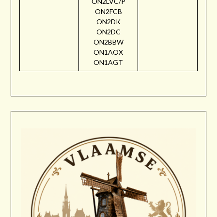
ON2LVC/P
ON2FCB
ON2DK
ON2DC
ON2BBW
ON1AOX
ON1AGT