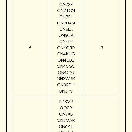
ON7XF
ON7TGN
ON7PL
ON7DAN
ON6LX
ON5QA
ON4RF
6
ON4QRP
3
ON4KHG
ON4CLQ
ON4CGC
ON4CAJ
ON3WBK
ON3RDH
ON3PV
PD3MR
OO0R
ON7XB
ON7OAK
ON6ZT