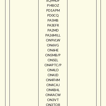
SQ9MDF
PI4BOZ
PD1APM
PD0CQ
PA5MB
PA3EFR
PA2MD
PA26MILL
ON9VLW
ON6VG
ON6HE
ON5MB/P
ON5EL
ON4PTC/P
ON4LO
ON4JD
ON4FHM
ON4CAJ
ON4BHL
ON4ACW
ON3VT
ON3TOR