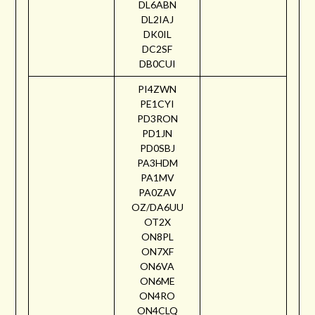
DL6ABN
DL2IAJ
DK0IL
DC2SF
DB0CUI
PI4ZWN
PE1CYI
PD3RON
PD1JN
PD0SBJ
PA3HDM
PA1MV
PA0ZAV
OZ/DA6UU
OT2X
ON8PL
ON7XF
ON6VA
ON6ME
ON4RO
ON4CLQ