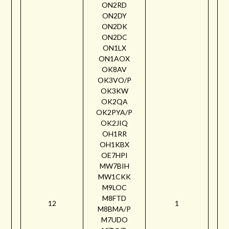
ON2RD
ON2DY
ON2DK
ON2DC
ON1LX
ON1AOX
OK8AV
OK3VO/P
OK3KW
OK2QA
OK2PYA/P
OK2JIQ
OH1RR
OH1KBX
OE7HPI
MW7BIH
MW1CKK
M9LOC
M8FTD
12
1
M8BMA/P
M7UDO