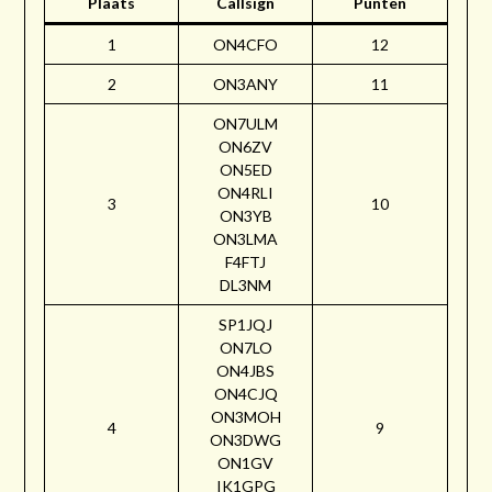
Plaats
Callsign
Punten
1
ON4CFO
12
2
ON3ANY
11
ON7ULM
ON6ZV
ON5ED
ON4RLI
3
10
ON3YB
ON3LMA
F4FTJ
DL3NM
SP1JQJ
ON7LO
ON4JBS
ON4CJQ
ON3MOH
4
9
ON3DWG
ON1GV
IK1GPG