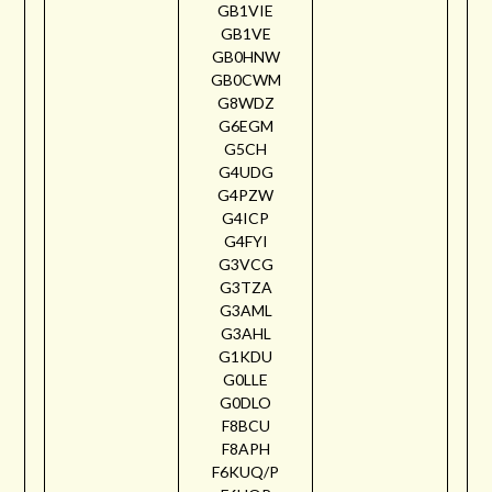
GB1VIE
GB1VE
GB0HNW
GB0CWM
G8WDZ
G6EGM
G5CH
G4UDG
G4PZW
G4ICP
G4FYI
G3VCG
G3TZA
G3AML
G3AHL
G1KDU
G0LLE
G0DLO
F8BCU
F8APH
F6KUQ/P