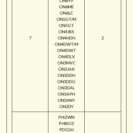
ON6YP
ON6ME
ON6LC
ON5GT/M
ON5GT
ON4JBS
7
ON4HDH
2
ON4DWT/M
ON4DWT
ON4DLX
ON3MVC
ON3JAK
ON3DDH
ON3DDG
ON3DAL
ON3APH
ON3ANY
ON2DY
PI4ZWN
PI4BOZ
PD5GH