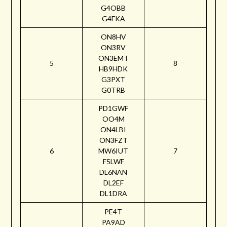
G4OBB
G4FKA
ON8HV
ON3RV
ON3EMT
5
8
HB9HDK
G3PXT
G0TRB
PD1GWF
OO4M
ON4LBI
ON3FZT
6
MW6IUT
7
F5LWF
DL6NAN
DL2EF
DL1DRA
PE4T
PA9AD