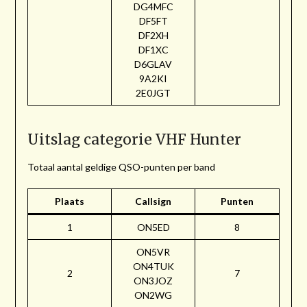
DG4MFC
DF5FT
DF2XH
DF1XC
D6GLAV
9A2KI
2E0JGT
Uitslag categorie VHF Hunter
Totaal aantal geldige QSO-punten per band
Plaats
Callsign
Punten
1
ON5ED
8
ON5VR
ON4TUK
2
7
ON3JOZ
ON2WG