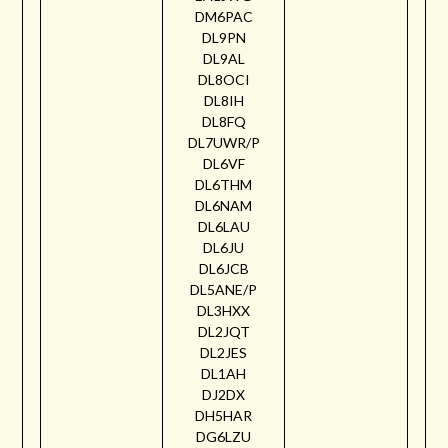
DM6PAC
DL9PN
DL9AL
DL8OCI
DL8IH
DL8FQ
DL7UWR/P
DL6VF
DL6THM
DL6NAM
DL6LAU
DL6JU
DL6JCB
DL5ANE/P
DL3HXX
DL2JQT
DL2JES
DL1AH
DJ2DX
DH5HAR
DG6LZU