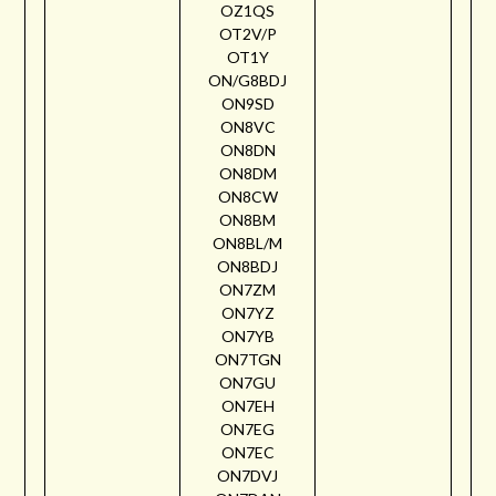
OZ1QS
OT2V/P
OT1Y
ON/G8BDJ
ON9SD
ON8VC
ON8DN
ON8DM
ON8CW
ON8BM
ON8BL/M
ON8BDJ
ON7ZM
ON7YZ
ON7YB
ON7TGN
ON7GU
ON7EH
ON7EG
ON7EC
ON7DVJ