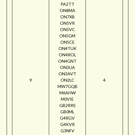
PA2TT
ON8MA
ON7XB
ON5VR
ON5VC
ON5GM
ON5CE
ON4TUK
ON4ROL
ON4GNT
ON3UA
ON3AVT
9
ON2LC
4
MW7GQB
M6AHW
M0VIE
GB2RRS
GB0ML
G4RGV
G4KVR
G3NFV