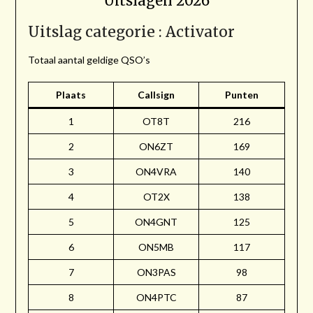
Uitslagen 2026
Uitslag categorie : Activator
Totaal aantal geldige QSO’s
Plaats
Callsign
Punten
1
OT8T
216
2
ON6ZT
169
3
ON4VRA
140
4
OT2X
138
5
ON4GNT
125
6
ON5MB
117
7
ON3PAS
98
8
ON4PTC
87