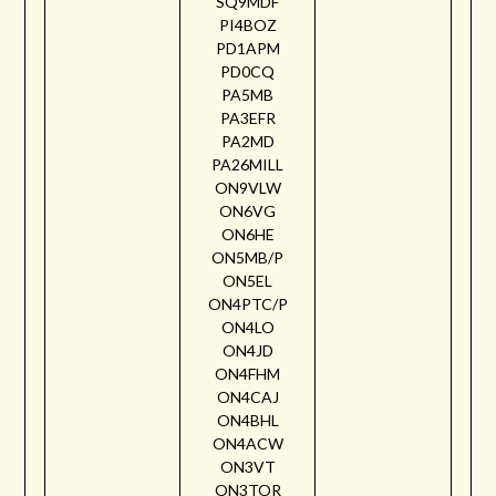
SQ9MDF
PI4BOZ
PD1APM
PD0CQ
PA5MB
PA3EFR
PA2MD
PA26MILL
ON9VLW
ON6VG
ON6HE
ON5MB/P
ON5EL
ON4PTC/P
ON4LO
ON4JD
ON4FHM
ON4CAJ
ON4BHL
ON4ACW
ON3VT
ON3TOR