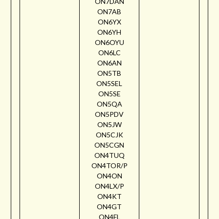
ON7DAN
ON7AB
ON6YX
ON6YH
ON6OYU
ON6LC
ON6AN
ON5TB
ON5SEL
ON5SE
ON5QA
ON5PDV
ON5JW
ON5CJK
ON5CGN
ON4TUQ
ON4TOR/P
ON4ON
ON4LX/P
ON4KT
ON4GT
ON4FL