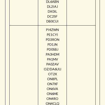
DL6ABN
DL2IAJ
DK0IL
DC2SF
DB0CUI
PI4ZWN
PE1CYI
PD3RON
PD1JN
PD0SBJ
PA3HDM
PA1MV
PA0ZAV
OZ/DA6UU
OT2X
ON8PL
ON7XF
ON6VA
ON6ME
ON4RO
ON4CLQ