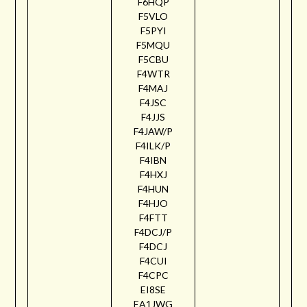
F6HQP
F5VLO
F5PYI
F5MQU
F5CBU
F4WTR
F4MAJ
F4JSC
F4JJS
F4JAW/P
F4ILK/P
F4IBN
F4HXJ
F4HUN
F4HJO
F4FTT
F4DCJ/P
F4DCJ
F4CUI
F4CPC
EI8SE
EA1JWG