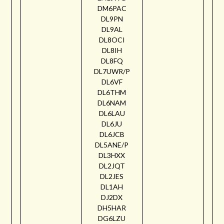
DM6PAC
DL9PN
DL9AL
DL8OCI
DL8IH
DL8FQ
DL7UWR/P
DL6VF
DL6THM
DL6NAM
DL6LAU
DL6JU
DL6JCB
DL5ANE/P
DL3HXX
DL2JQT
DL2JES
DL1AH
DJ2DX
DH5HAR
DG6LZU