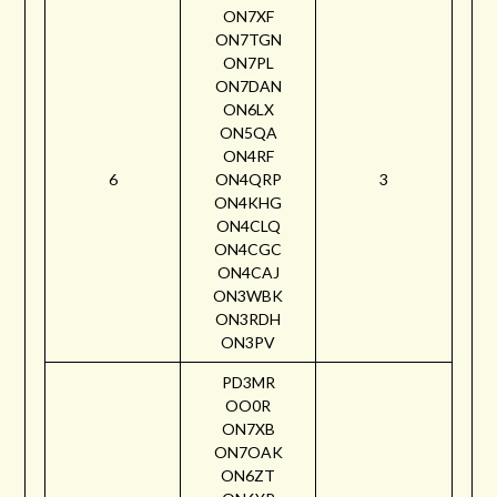
ON7XF
ON7TGN
ON7PL
ON7DAN
ON6LX
ON5QA
ON4RF
6
ON4QRP
3
ON4KHG
ON4CLQ
ON4CGC
ON4CAJ
ON3WBK
ON3RDH
ON3PV
PD3MR
OO0R
ON7XB
ON7OAK
ON6ZT