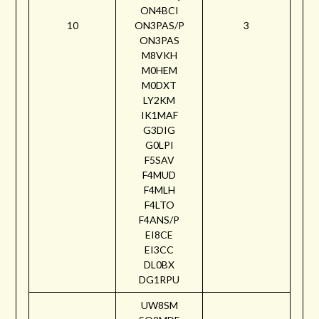
ON4BCI
10
ON3PAS/P
3
ON3PAS
M8VKH
M0HEM
M0DXT
LY2KM
IK1MAF
G3DIG
G0LPI
F5SAV
F4MUD
F4MLH
F4LTO
F4ANS/P
EI8CE
EI3CC
DL0BX
DG1RPU
UW8SM