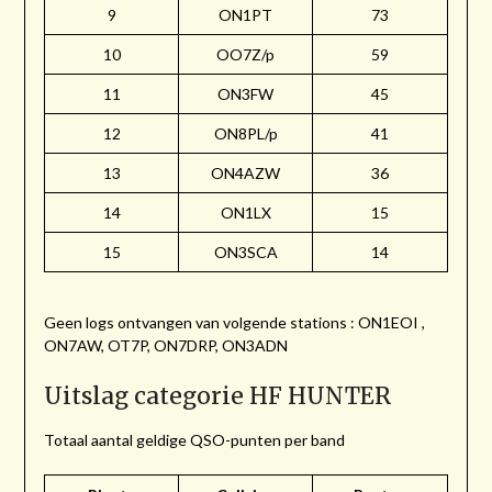
9
ON1PT
73
10
OO7Z/p
59
11
ON3FW
45
12
ON8PL/p
41
13
ON4AZW
36
14
ON1LX
15
15
ON3SCA
14
Geen logs ontvangen van volgende stations : ON1EOI ,
ON7AW, OT7P, ON7DRP, ON3ADN
Uitslag categorie HF HUNTER
Totaal aantal geldige QSO-punten per band