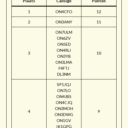
Plaats
Callsign
Punten
1
ON4CFO
12
2
ON3ANY
11
ON7ULM
ON6ZV
ON5ED
ON4RLI
3
10
ON3YB
ON3LMA
F4FTJ
DL3NM
SP1JQJ
ON7LO
ON4JBS
ON4CJQ
ON3MOH
4
9
ON3DWG
ON1GV
IK1GPG