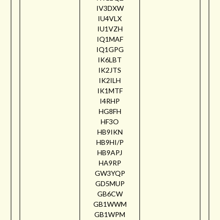
IV3DXW
IU4VLX
IU1VZH
IQ1MAF
IQ1GPG
IK6LBT
IK2JTS
IK2ILH
IK1MTF
I4RHP
HG8FH
HF3O
HB9IKN
HB9HI/P
HB9APJ
HA9RP
GW3YQP
GD5MUP
GB6CW
GB1WWM
GB1WPM