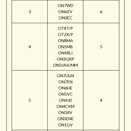
ON7WD
3
ON6ZV
6
ON3EC
OT8T/P
OT2X/P
ON8MA
4
ON5MB
5
ON4RLI
ON3QRP
ON3JAK/MM
ON7ULM
ON7EN
ON6HE
ON5VC
5
ON4JD
4
ON4CKM
ON3RV
ON3ENE
ON1GV