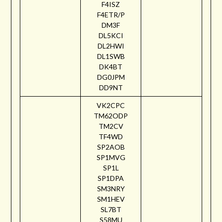
F4ISZ
F4ETR/P
DM3F
DL5KCI
DL2HWI
DL1SWB
DK4BT
DG0JPM
DD9NT
VK2CPC
TM62ODP
TM2CV
TF4WD
SP2AOB
SP1MVG
SP1L
SP1DPA
SM3NRY
SM1HEV
SL7BT
S58MU