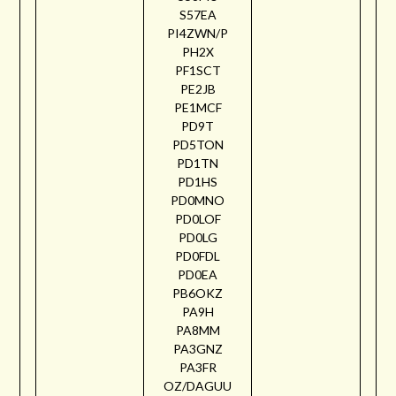
S57EA
PI4ZWN/P
PH2X
PF1SCT
PE2JB
PE1MCF
PD9T
PD5TON
PD1TN
PD1HS
PD0MNO
PD0LOF
PD0LG
PD0FDL
PD0EA
PB6OKZ
PA9H
PA8MM
PA3GNZ
PA3FR
OZ/DAGUU