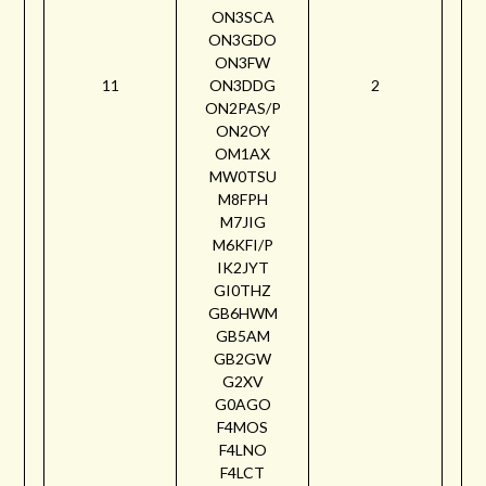
ON3SCA
ON3GDO
ON3FW
11
ON3DDG
2
ON2PAS/P
ON2OY
OM1AX
MW0TSU
M8FPH
M7JIG
M6KFI/P
IK2JYT
GI0THZ
GB6HWM
GB5AM
GB2GW
G2XV
G0AGO
F4MOS
F4LNO
F4LCT