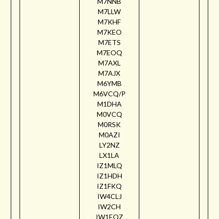
M7NNB
M7LLW
M7KHF
M7KEO
M7ETS
M7EOQ
M7AXL
M7AJX
M6YMB
M6VCQ/P
M1DHA
M0VCQ
M0RSK
M0AZI
LY2NZ
LX1LA
IZ1MLQ
IZ1HDH
IZ1FKQ
IW4CLJ
IW2CH
IW1EQZ