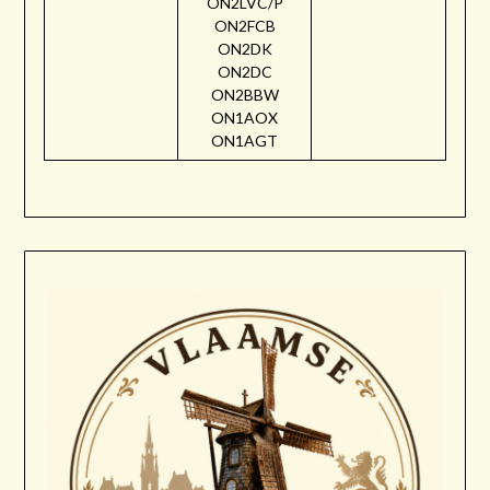
ON2LVC/P
ON2FCB
ON2DK
ON2DC
ON2BBW
ON1AOX
ON1AGT