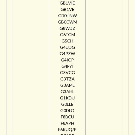
GB1VIE
GB1VE
GB0HNW
GB0CWM
G8WDZ
G6EGM
G5CH
G4UDG
G4PZW
G4ICP
G4FYI
G3VCG
G3TZA
G3AML
G3AHL
G1KDU
G0LLE
G0DLO
F8BCU
F8APH
F6KUQ/P