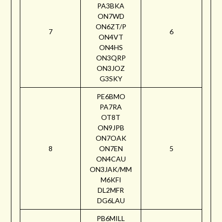
PA3BKA
ON7WD
ON6ZT/P
7
6
ON4VT
ON4HS
ON3QRP
ON3JOZ
G3SKY
PE6BMO
PA7RA
OT8T
ON9JPB
ON7OAK
8
ON7EN
5
ON4CAU
ON3JAK/MM
M6KFI
DL2MFR
DG6LAU
PB6MILL