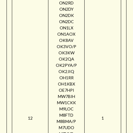
ON2RD
ON2DY
ON2DK
ON2DC
ON1LX
ON1AOX
OK8AV
OK3VO/P
OK3KW
OK2QA
OK2PYA/P
OK2JIQ
OH1RR
OH1KBX
OE7HPI
MW7BIH
MW1CKK
M9LOC
M8FTD
12
1
M8BMA/P
M7UDO