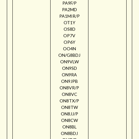
PA9F/P
PA2MD
PA1MIR/P
OT1Y
OS8D
OP7V
OP6Y
OO4N
ON/G8BDJ
ON9VLW
ON9SD
ON9RA
ON9JPB
ON8VR/P
ON8VC
ON8TX/P
ON8TW
ON8JJ/P
ON8CW
ON8BL
ON8BDJ