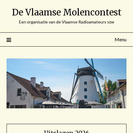
Spring
De Vlaamse Molencontest
naar
de
Een organisatie van de Vlaamse Radioamateurs vzw
inhoud
Menu