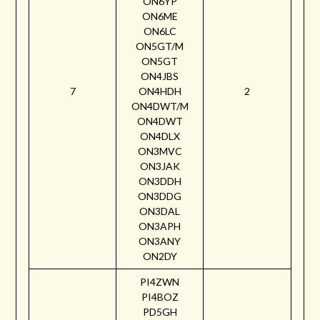
ON6YP
ON6ME
ON6LC
ON5GT/M
ON5GT
ON4JBS
7
ON4HDH
2
ON4DWT/M
ON4DWT
ON4DLX
ON3MVC
ON3JAK
ON3DDH
ON3DDG
ON3DAL
ON3APH
ON3ANY
ON2DY
PI4ZWN
PI4BOZ
PD5GH