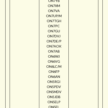
ON7YB
ON7XM
ON7VA
ON7UP/M
ON7TGH
ON7PC
ON7GU
ON7DVJ
ON7DE/P
ON7AOK
ON7AB
ON6WJ
ON6VG
ON6LC/M
ON6FP
ON6AN
ON5RGI
ON5PDV
ON5MDV
ON5JDB
ON5ELP
ON5EL