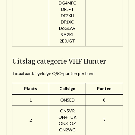
DG4MFC
DF5FT
DF2XH
DF1XC
D6GLAV
9A2KI
2E0JGT
Uitslag categorie VHF Hunter
Totaal aantal geldige QSO-punten per band
Plaats
Callsign
Punten
1
ON5ED
8
ON5VR
ON4TUK
2
7
ON3JOZ
ON2WG