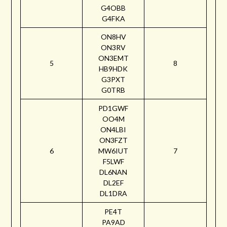
G4OBB
G4FKA
ON8HV
ON3RV
ON3EMT
5
8
HB9HDK
G3PXT
G0TRB
PD1GWF
OO4M
ON4LBI
ON3FZT
6
MW6IUT
7
F5LWF
DL6NAN
DL2EF
DL1DRA
PE4T
PA9AD