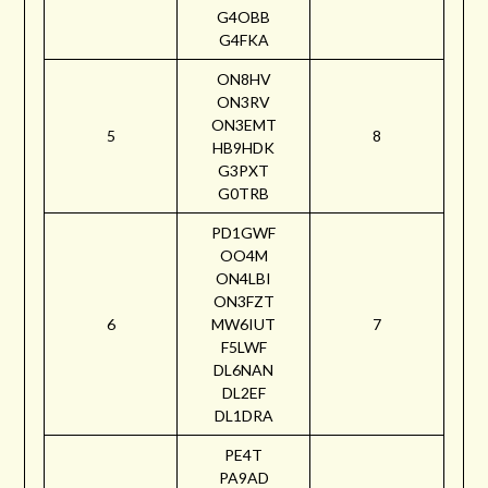
G4OBB
G4FKA
ON8HV
ON3RV
ON3EMT
5
8
HB9HDK
G3PXT
G0TRB
PD1GWF
OO4M
ON4LBI
ON3FZT
6
MW6IUT
7
F5LWF
DL6NAN
DL2EF
DL1DRA
PE4T
PA9AD