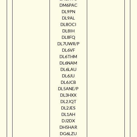
DM6PAC
DL9PN
DL9AL
DL8OCI
DL8IH
DL8FQ
DL7UWR/P
DL6VF
DL6THM
DL6NAM
DL6LAU
DL6JU
DL6JCB
DL5ANE/P
DL3HXX
DL2JQT
DL2JES
DL1AH
DJ2DX
DH5HAR
DG6LZU