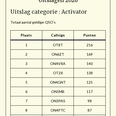
Uitslagen 2026
Uitslag categorie : Activator
Totaal aantal geldige QSO’s
Plaats
Callsign
Punten
1
OT8T
216
2
ON6ZT
169
3
ON4VRA
140
4
OT2X
138
5
ON4GNT
125
6
ON5MB
117
7
ON3PAS
98
8
ON4PTC
87