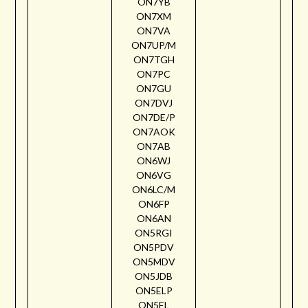
ON7YB
ON7XM
ON7VA
ON7UP/M
ON7TGH
ON7PC
ON7GU
ON7DVJ
ON7DE/P
ON7AOK
ON7AB
ON6WJ
ON6VG
ON6LC/M
ON6FP
ON6AN
ON5RGI
ON5PDV
ON5MDV
ON5JDB
ON5ELP
ON5EL