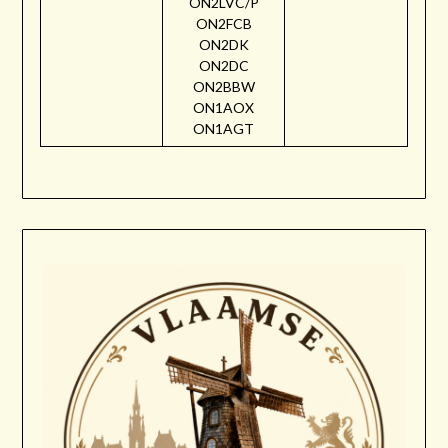
ON2LVC/P
ON2FCB
ON2DK
ON2DC
ON2BBW
ON1AOX
ON1AGT