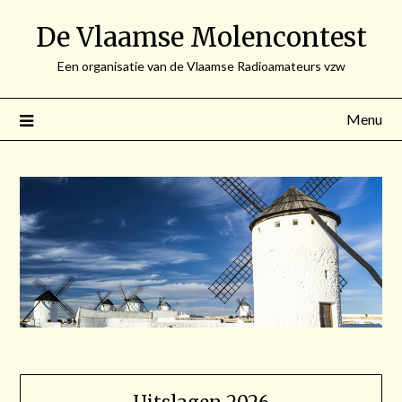
Spring
De Vlaamse Molencontest
naar
de
Een organisatie van de Vlaamse Radioamateurs vzw
inhoud
Menu