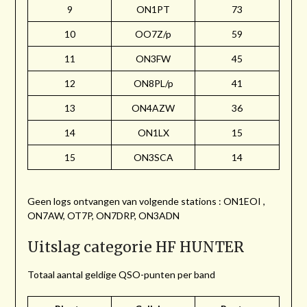
9
ON1PT
73
10
OO7Z/p
59
11
ON3FW
45
12
ON8PL/p
41
13
ON4AZW
36
14
ON1LX
15
15
ON3SCA
14
Geen logs ontvangen van volgende stations : ON1EOI ,
ON7AW, OT7P, ON7DRP, ON3ADN
Uitslag categorie HF HUNTER
Totaal aantal geldige QSO-punten per band