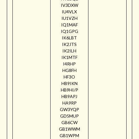
IV3DXW
IU4VLX
IU1VZH
IQ1MAF
IQ1GPG
IK6LBT
IK2JTS
IK2ILH
IK1MTF
I4RHP
HG8FH
HF3O
HB9IKN
HB9HI/P
HB9APJ
HA9RP
GW3YQP
GD5MUP
GB6CW
GB1WWM
GB1WPM