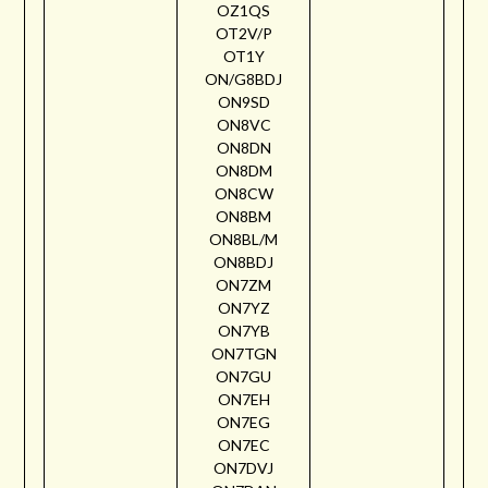
OZ1QS
OT2V/P
OT1Y
ON/G8BDJ
ON9SD
ON8VC
ON8DN
ON8DM
ON8CW
ON8BM
ON8BL/M
ON8BDJ
ON7ZM
ON7YZ
ON7YB
ON7TGN
ON7GU
ON7EH
ON7EG
ON7EC
ON7DVJ