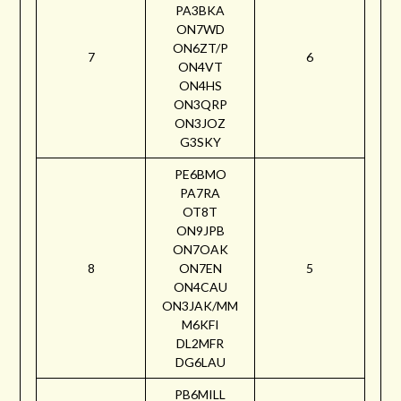
PA3BKA
ON7WD
ON6ZT/P
7
6
ON4VT
ON4HS
ON3QRP
ON3JOZ
G3SKY
PE6BMO
PA7RA
OT8T
ON9JPB
ON7OAK
8
ON7EN
5
ON4CAU
ON3JAK/MM
M6KFI
DL2MFR
DG6LAU
PB6MILL