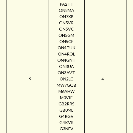
PA2TT
ON8MA
ON7XB
ON5VR
ON5VC
ON5GM
ON5CE
ON4TUK
ON4ROL
ON4GNT
ON3UA
ON3AVT
9
ON2LC
4
MW7GQB
M6AHW
M0VIE
GB2RRS
GB0ML
G4RGV
G4KVR
G3NFV