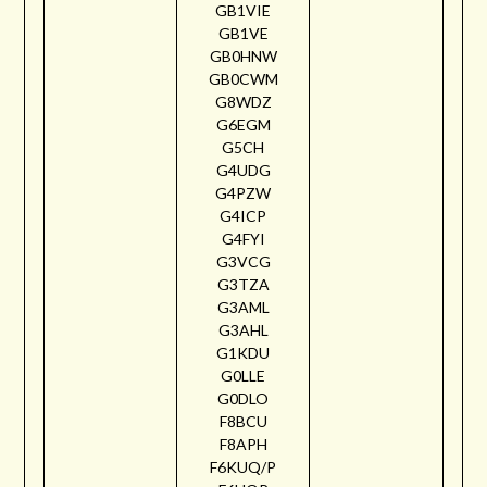
GB1VIE
GB1VE
GB0HNW
GB0CWM
G8WDZ
G6EGM
G5CH
G4UDG
G4PZW
G4ICP
G4FYI
G3VCG
G3TZA
G3AML
G3AHL
G1KDU
G0LLE
G0DLO
F8BCU
F8APH
F6KUQ/P