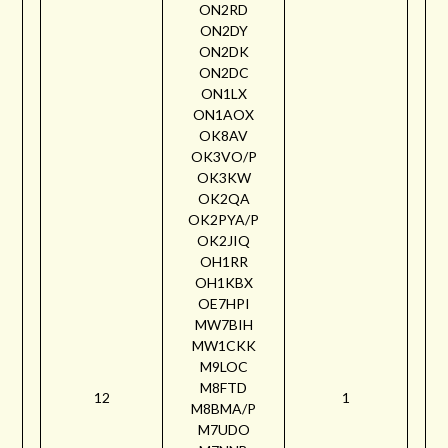
ON2RD
ON2DY
ON2DK
ON2DC
ON1LX
ON1AOX
OK8AV
OK3VO/P
OK3KW
OK2QA
OK2PYA/P
OK2JIQ
OH1RR
OH1KBX
OE7HPI
MW7BIH
MW1CKK
M9LOC
M8FTD
12
1
M8BMA/P
M7UDO