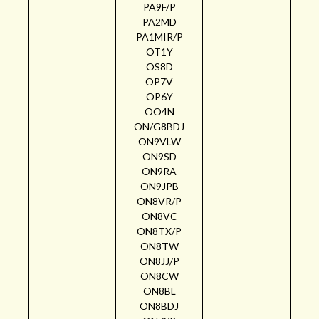
PA9F/P
PA2MD
PA1MIR/P
OT1Y
OS8D
OP7V
OP6Y
OO4N
ON/G8BDJ
ON9VLW
ON9SD
ON9RA
ON9JPB
ON8VR/P
ON8VC
ON8TX/P
ON8TW
ON8JJ/P
ON8CW
ON8BL
ON8BDJ