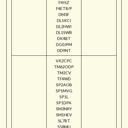
F4ISZ
F4ETR/P
DM3F
DL5KCI
DL2HWI
DL1SWB
DK4BT
DG0JPM
DD9NT
VK2CPC
TM62ODP
TM2CV
TF4WD
SP2AOB
SP1MVG
SP1L
SP1DPA
SM3NRY
SM1HEV
SL7BT
S58MU