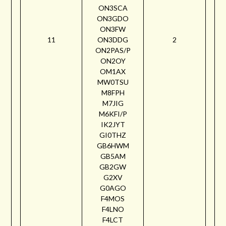
ON3SCA
ON3GDO
ON3FW
11
ON3DDG
2
ON2PAS/P
ON2OY
OM1AX
MW0TSU
M8FPH
M7JIG
M6KFI/P
IK2JYT
GI0THZ
GB6HWM
GB5AM
GB2GW
G2XV
G0AGO
F4MOS
F4LNO
F4LCT