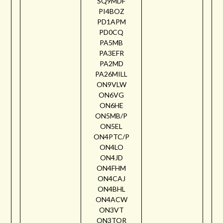
SQ9MDF
PI4BOZ
PD1APM
PD0CQ
PA5MB
PA3EFR
PA2MD
PA26MILL
ON9VLW
ON6VG
ON6HE
ON5MB/P
ON5EL
ON4PTC/P
ON4LO
ON4JD
ON4FHM
ON4CAJ
ON4BHL
ON4ACW
ON3VT
ON3TOR