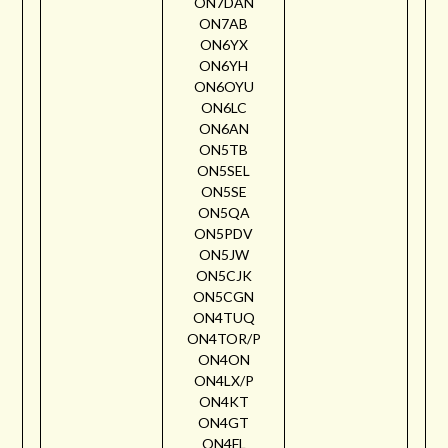
ON7DAN
ON7AB
ON6YX
ON6YH
ON6OYU
ON6LC
ON6AN
ON5TB
ON5SEL
ON5SE
ON5QA
ON5PDV
ON5JW
ON5CJK
ON5CGN
ON4TUQ
ON4TOR/P
ON4ON
ON4LX/P
ON4KT
ON4GT
ON4FL