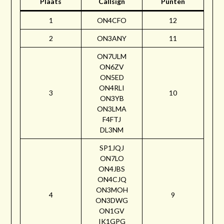
Plaats
Callsign
Punten
1
ON4CFO
12
2
ON3ANY
11
ON7ULM
ON6ZV
ON5ED
ON4RLI
3
10
ON3YB
ON3LMA
F4FTJ
DL3NM
SP1JQJ
ON7LO
ON4JBS
ON4CJQ
ON3MOH
4
9
ON3DWG
ON1GV
IK1GPG