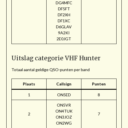
DG4MFC
DF5FT
DF2XH
DF1XC
D6GLAV
9A2KI
2E0JGT
Uitslag categorie VHF Hunter
Totaal aantal geldige QSO-punten per band
Plaats
Callsign
Punten
1
ON5ED
8
ON5VR
ON4TUK
2
7
ON3JOZ
ON2WG