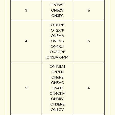
ON7WD
3
ON6ZV
6
ON3EC
OT8T/P
OT2X/P
ON8MA
4
ON5MB
5
ON4RLI
ON3QRP
ON3JAK/MM
ON7ULM
ON7EN
ON6HE
ON5VC
5
ON4JD
4
ON4CKM
ON3RV
ON3ENE
ON1GV