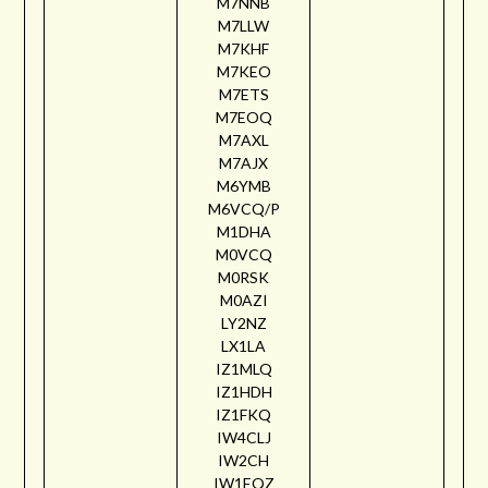
M7NNB
M7LLW
M7KHF
M7KEO
M7ETS
M7EOQ
M7AXL
M7AJX
M6YMB
M6VCQ/P
M1DHA
M0VCQ
M0RSK
M0AZI
LY2NZ
LX1LA
IZ1MLQ
IZ1HDH
IZ1FKQ
IW4CLJ
IW2CH
IW1EQZ