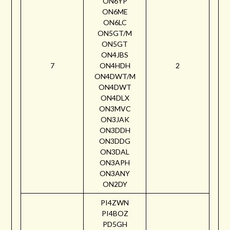
ON6YP
ON6ME
ON6LC
ON5GT/M
ON5GT
ON4JBS
7
ON4HDH
2
ON4DWT/M
ON4DWT
ON4DLX
ON3MVC
ON3JAK
ON3DDH
ON3DDG
ON3DAL
ON3APH
ON3ANY
ON2DY
PI4ZWN
PI4BOZ
PD5GH