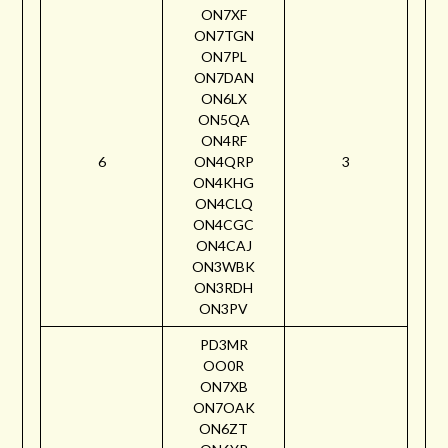
ON7XF
ON7TGN
ON7PL
ON7DAN
ON6LX
ON5QA
ON4RF
6
ON4QRP
3
ON4KHG
ON4CLQ
ON4CGC
ON4CAJ
ON3WBK
ON3RDH
ON3PV
PD3MR
OO0R
ON7XB
ON7OAK
ON6ZT