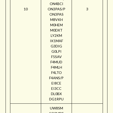
ON4BCI
10
ON3PAS/P
3
ON3PAS
M8VKH
M0HEM
M0DXT
LY2KM
IK1MAF
G3DIG
G0LPI
F5SAV
F4MUD
F4MLH
F4LTO
F4ANS/P
EI8CE
EI3CC
DL0BX
DG1RPU
UW8SM