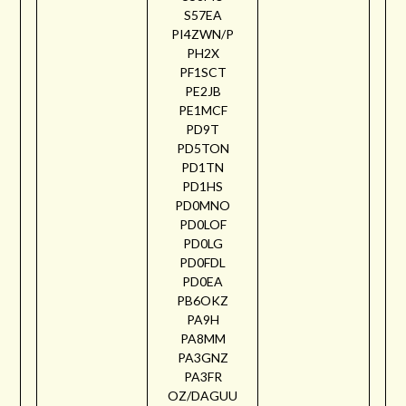
S57EA
PI4ZWN/P
PH2X
PF1SCT
PE2JB
PE1MCF
PD9T
PD5TON
PD1TN
PD1HS
PD0MNO
PD0LOF
PD0LG
PD0FDL
PD0EA
PB6OKZ
PA9H
PA8MM
PA3GNZ
PA3FR
OZ/DAGUU