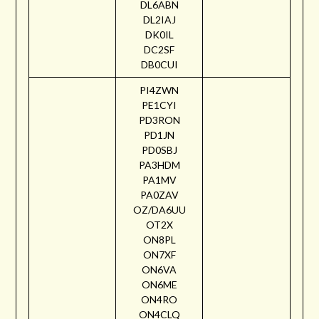
DL6ABN
DL2IAJ
DK0IL
DC2SF
DB0CUI
PI4ZWN
PE1CYI
PD3RON
PD1JN
PD0SBJ
PA3HDM
PA1MV
PA0ZAV
OZ/DA6UU
OT2X
ON8PL
ON7XF
ON6VA
ON6ME
ON4RO
ON4CLQ