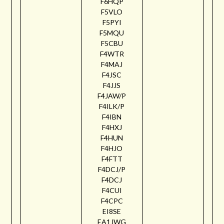
F6HQP
F5VLO
F5PYI
F5MQU
F5CBU
F4WTR
F4MAJ
F4JSC
F4JJS
F4JAW/P
F4ILK/P
F4IBN
F4HXJ
F4HUN
F4HJO
F4FTT
F4DCJ/P
F4DCJ
F4CUI
F4CPC
EI8SE
EA1JWG