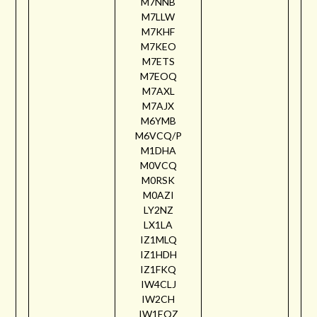
M7NNB
M7LLW
M7KHF
M7KEO
M7ETS
M7EOQ
M7AXL
M7AJX
M6YMB
M6VCQ/P
M1DHA
M0VCQ
M0RSK
M0AZI
LY2NZ
LX1LA
IZ1MLQ
IZ1HDH
IZ1FKQ
IW4CLJ
IW2CH
IW1EQZ