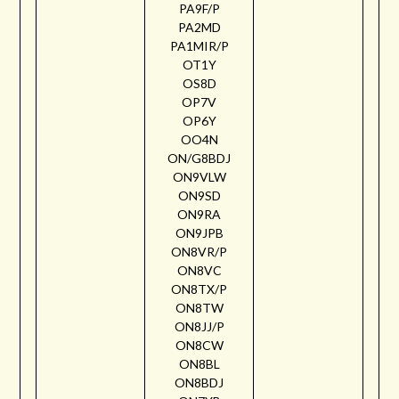
PA9F/P
PA2MD
PA1MIR/P
OT1Y
OS8D
OP7V
OP6Y
OO4N
ON/G8BDJ
ON9VLW
ON9SD
ON9RA
ON9JPB
ON8VR/P
ON8VC
ON8TX/P
ON8TW
ON8JJ/P
ON8CW
ON8BL
ON8BDJ