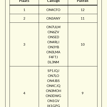
Plaats
Callsign
Punten
1
ON4CFO
12
2
ON3ANY
11
ON7ULM
ON6ZV
ON5ED
ON4RLI
3
10
ON3YB
ON3LMA
F4FTJ
DL3NM
SP1JQJ
ON7LO
ON4JBS
ON4CJQ
ON3MOH
4
9
ON3DWG
ON1GV
IK1GPG