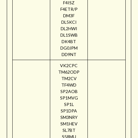
F4ISZ
F4ETR/P
DM3F
DL5KCI
DL2HWI
DL1SWB
DK4BT
DG0JPM
DD9NT
VK2CPC
TM62ODP
TM2CV
TF4WD
SP2AOB
SP1MVG
SP1L
SP1DPA
SM3NRY
SM1HEV
SL7BT
S58MU