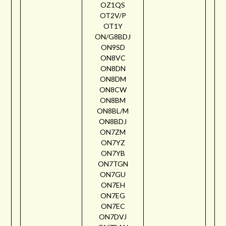
OZ1QS
OT2V/P
OT1Y
ON/G8BDJ
ON9SD
ON8VC
ON8DN
ON8DM
ON8CW
ON8BM
ON8BL/M
ON8BDJ
ON7ZM
ON7YZ
ON7YB
ON7TGN
ON7GU
ON7EH
ON7EG
ON7EC
ON7DVJ