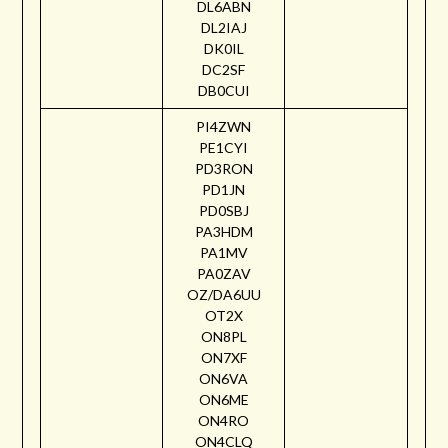
DL6ABN
DL2IAJ
DK0IL
DC2SF
DB0CUI
PI4ZWN
PE1CYI
PD3RON
PD1JN
PD0SBJ
PA3HDM
PA1MV
PA0ZAV
OZ/DA6UU
OT2X
ON8PL
ON7XF
ON6VA
ON6ME
ON4RO
ON4CLQ