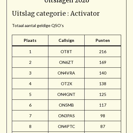
Uitslagen 2026
Uitslag categorie : Activator
Totaal aantal geldige QSO’s
Plaats
Callsign
Punten
1
OT8T
216
2
ON6ZT
169
3
ON4VRA
140
4
OT2X
138
5
ON4GNT
125
6
ON5MB
117
7
ON3PAS
98
8
ON4PTC
87