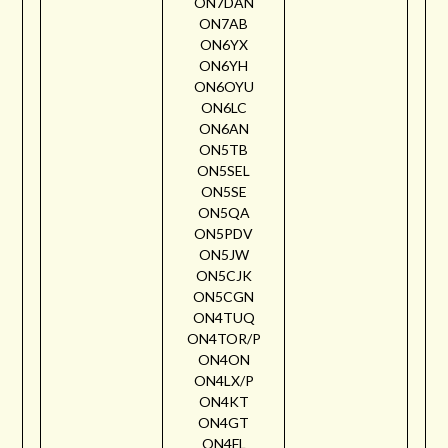
ON7DAN
ON7AB
ON6YX
ON6YH
ON6OYU
ON6LC
ON6AN
ON5TB
ON5SEL
ON5SE
ON5QA
ON5PDV
ON5JW
ON5CJK
ON5CGN
ON4TUQ
ON4TOR/P
ON4ON
ON4LX/P
ON4KT
ON4GT
ON4FL