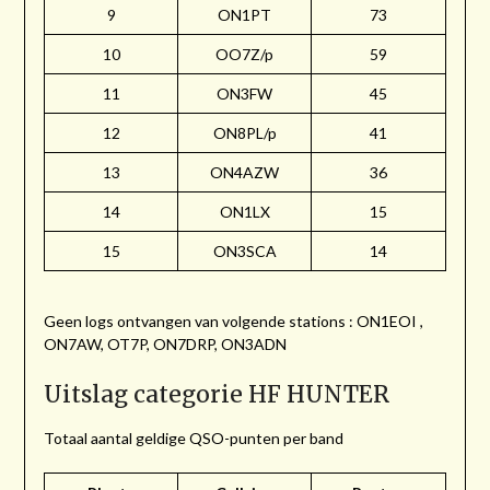
9
ON1PT
73
10
OO7Z/p
59
11
ON3FW
45
12
ON8PL/p
41
13
ON4AZW
36
14
ON1LX
15
15
ON3SCA
14
Geen logs ontvangen van volgende stations : ON1EOI ,
ON7AW, OT7P, ON7DRP, ON3ADN
Uitslag categorie HF HUNTER
Totaal aantal geldige QSO-punten per band