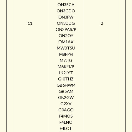
ON3SCA
ON3GDO
ON3FW
11
ON3DDG
2
ON2PAS/P
ON2OY
OM1AX
MW0TSU
M8FPH
M7JIG
M6KFI/P
IK2JYT
GI0THZ
GB6HWM
GB5AM
GB2GW
G2XV
G0AGO
F4MOS
F4LNO
F4LCT