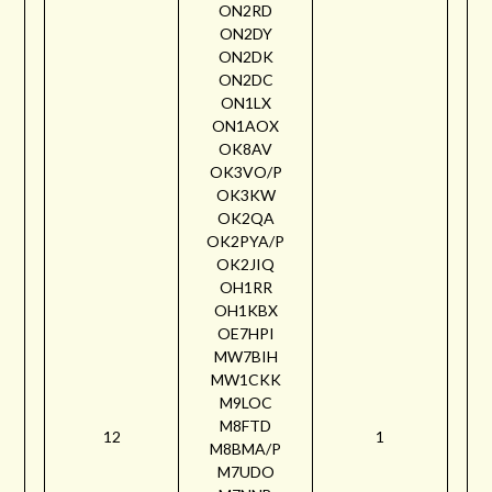
ON2RD
ON2DY
ON2DK
ON2DC
ON1LX
ON1AOX
OK8AV
OK3VO/P
OK3KW
OK2QA
OK2PYA/P
OK2JIQ
OH1RR
OH1KBX
OE7HPI
MW7BIH
MW1CKK
M9LOC
M8FTD
12
1
M8BMA/P
M7UDO