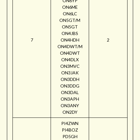
ON6YP
ON6ME
ON6LC
ON5GT/M
ON5GT
ON4JBS
7
ON4HDH
2
ON4DWT/M
ON4DWT
ON4DLX
ON3MVC
ON3JAK
ON3DDH
ON3DDG
ON3DAL
ON3APH
ON3ANY
ON2DY
PI4ZWN
PI4BOZ
PD5GH