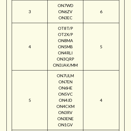
ON7WD
3
ON6ZV
6
ON3EC
OT8T/P
OT2X/P
ON8MA
4
ON5MB
5
ON4RLI
ON3QRP
ON3JAK/MM
ON7ULM
ON7EN
ON6HE
ON5VC
5
ON4JD
4
ON4CKM
ON3RV
ON3ENE
ON1GV