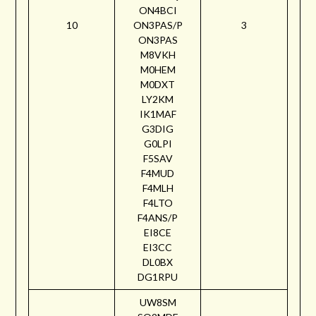
ON4BCI
10
ON3PAS/P
3
ON3PAS
M8VKH
M0HEM
M0DXT
LY2KM
IK1MAF
G3DIG
G0LPI
F5SAV
F4MUD
F4MLH
F4LTO
F4ANS/P
EI8CE
EI3CC
DL0BX
DG1RPU
UW8SM