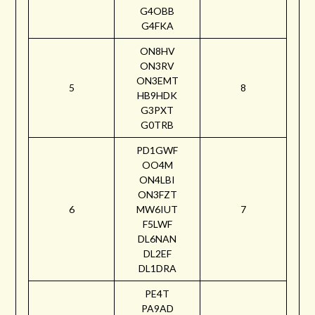
G4OBB
G4FKA
ON8HV
ON3RV
ON3EMT
5
8
HB9HDK
G3PXT
G0TRB
PD1GWF
OO4M
ON4LBI
ON3FZT
6
MW6IUT
7
F5LWF
DL6NAN
DL2EF
DL1DRA
PE4T
PA9AD