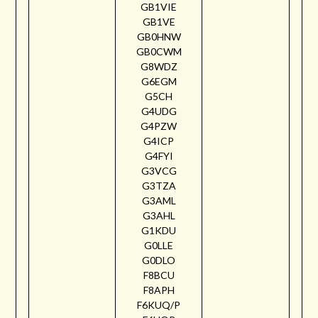
GB1VIE
GB1VE
GB0HNW
GB0CWM
G8WDZ
G6EGM
G5CH
G4UDG
G4PZW
G4ICP
G4FYI
G3VCG
G3TZA
G3AML
G3AHL
G1KDU
G0LLE
G0DLO
F8BCU
F8APH
F6KUQ/P