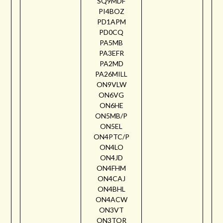
SQ9MDF
PI4BOZ
PD1APM
PD0CQ
PA5MB
PA3EFR
PA2MD
PA26MILL
ON9VLW
ON6VG
ON6HE
ON5MB/P
ON5EL
ON4PTC/P
ON4LO
ON4JD
ON4FHM
ON4CAJ
ON4BHL
ON4ACW
ON3VT
ON3TOR