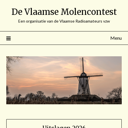
Spring
De Vlaamse Molencontest
naar
de
Een organisatie van de Vlaamse Radioamateurs vzw
inhoud
Menu