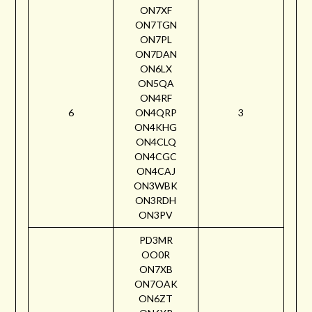
ON7XF
ON7TGN
ON7PL
ON7DAN
ON6LX
ON5QA
ON4RF
6
ON4QRP
3
ON4KHG
ON4CLQ
ON4CGC
ON4CAJ
ON3WBK
ON3RDH
ON3PV
PD3MR
OO0R
ON7XB
ON7OAK
ON6ZT