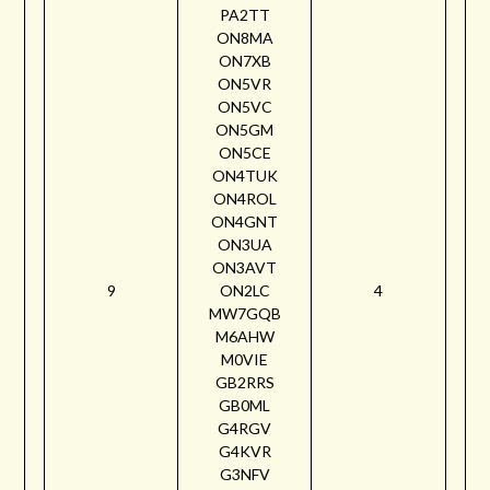
PA2TT
ON8MA
ON7XB
ON5VR
ON5VC
ON5GM
ON5CE
ON4TUK
ON4ROL
ON4GNT
ON3UA
ON3AVT
9
ON2LC
4
MW7GQB
M6AHW
M0VIE
GB2RRS
GB0ML
G4RGV
G4KVR
G3NFV