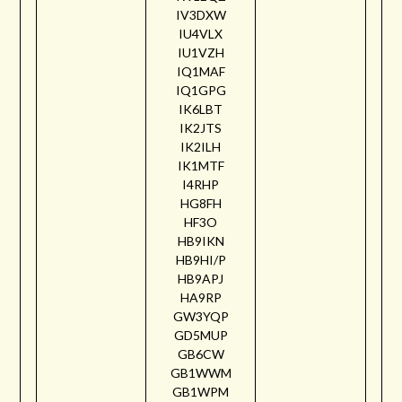
IV3DXW
IU4VLX
IU1VZH
IQ1MAF
IQ1GPG
IK6LBT
IK2JTS
IK2ILH
IK1MTF
I4RHP
HG8FH
HF3O
HB9IKN
HB9HI/P
HB9APJ
HA9RP
GW3YQP
GD5MUP
GB6CW
GB1WWM
GB1WPM