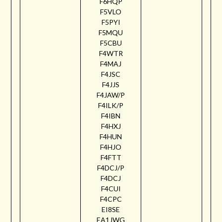
F6HQP
F5VLO
F5PYI
F5MQU
F5CBU
F4WTR
F4MAJ
F4JSC
F4JJS
F4JAW/P
F4ILK/P
F4IBN
F4HXJ
F4HUN
F4HJO
F4FTT
F4DCJ/P
F4DCJ
F4CUI
F4CPC
EI8SE
EA1JWG