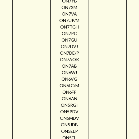
ON7YB
ON7XM
ON7VA
ON7UP/M
ON7TGH
ON7PC
ON7GU
ON7DVJ
ON7DE/P
ON7AOK
ON7AB
ON6WJ
ON6VG
ON6LC/M
ON6FP
ON6AN
ON5RGI
ON5PDV
ON5MDV
ON5JDB
ON5ELP
ON5EL