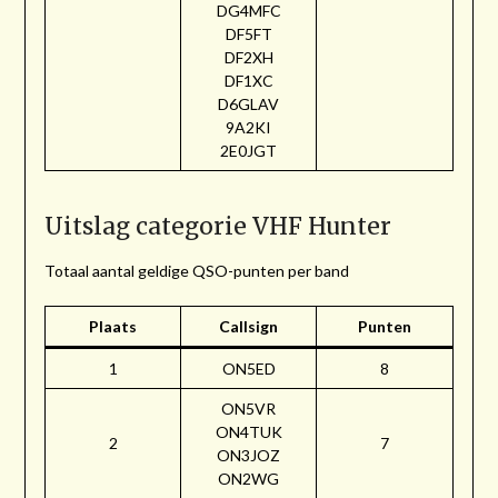
DG4MFC
DF5FT
DF2XH
DF1XC
D6GLAV
9A2KI
2E0JGT
Uitslag categorie VHF Hunter
Totaal aantal geldige QSO-punten per band
Plaats
Callsign
Punten
1
ON5ED
8
ON5VR
ON4TUK
2
7
ON3JOZ
ON2WG