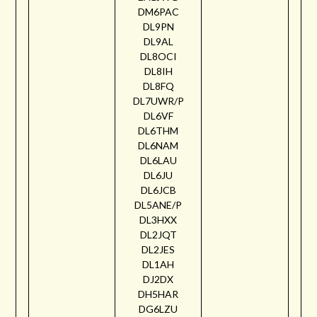
DM6PAC
DL9PN
DL9AL
DL8OCI
DL8IH
DL8FQ
DL7UWR/P
DL6VF
DL6THM
DL6NAM
DL6LAU
DL6JU
DL6JCB
DL5ANE/P
DL3HXX
DL2JQT
DL2JES
DL1AH
DJ2DX
DH5HAR
DG6LZU