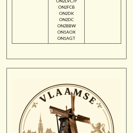
ON2LVC/P
ON2FCB
ON2DK
ON2DC
ON2BBW
ON1AOX
ON1AGT