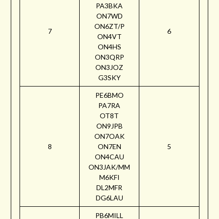
PA3BKA
ON7WD
ON6ZT/P
7
6
ON4VT
ON4HS
ON3QRP
ON3JOZ
G3SKY
PE6BMO
PA7RA
OT8T
ON9JPB
ON7OAK
8
ON7EN
5
ON4CAU
ON3JAK/MM
M6KFI
DL2MFR
DG6LAU
PB6MILL