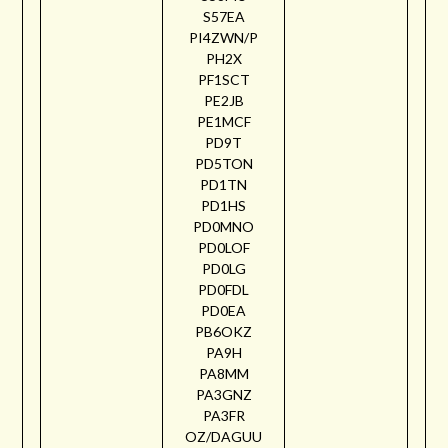
S57EA
PI4ZWN/P
PH2X
PF1SCT
PE2JB
PE1MCF
PD9T
PD5TON
PD1TN
PD1HS
PD0MNO
PD0LOF
PD0LG
PD0FDL
PD0EA
PB6OKZ
PA9H
PA8MM
PA3GNZ
PA3FR
OZ/DAGUU