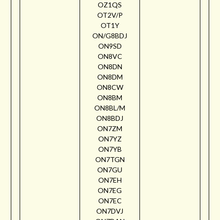
OZ1QS
OT2V/P
OT1Y
ON/G8BDJ
ON9SD
ON8VC
ON8DN
ON8DM
ON8CW
ON8BM
ON8BL/M
ON8BDJ
ON7ZM
ON7YZ
ON7YB
ON7TGN
ON7GU
ON7EH
ON7EG
ON7EC
ON7DVJ