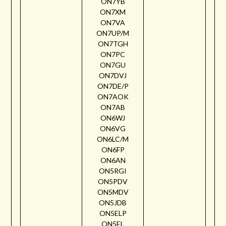
ON7YB
ON7XM
ON7VA
ON7UP/M
ON7TGH
ON7PC
ON7GU
ON7DVJ
ON7DE/P
ON7AOK
ON7AB
ON6WJ
ON6VG
ON6LC/M
ON6FP
ON6AN
ON5RGI
ON5PDV
ON5MDV
ON5JDB
ON5ELP
ON5EL