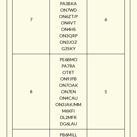
PA3BKA
ON7WD
ON6ZT/P
7
6
ON4VT
ON4HS
ON3QRP
ON3JOZ
G3SKY
PE6BMO
PA7RA
OT8T
ON9JPB
ON7OAK
8
ON7EN
5
ON4CAU
ON3JAK/MM
M6KFI
DL2MFR
DG6LAU
PB6MILL