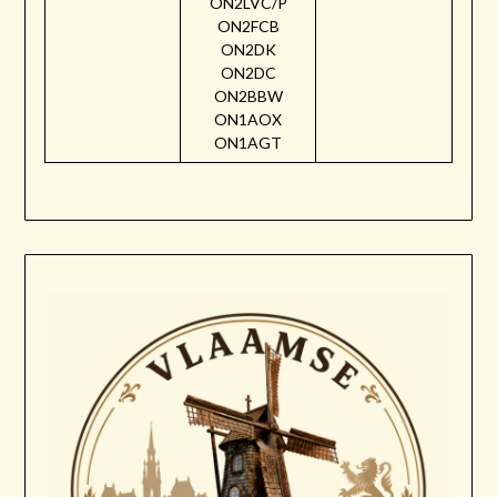
ON2LVC/P
ON2FCB
ON2DK
ON2DC
ON2BBW
ON1AOX
ON1AGT