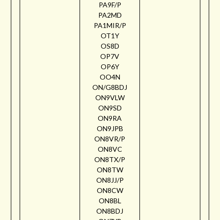
PA9F/P
PA2MD
PA1MIR/P
OT1Y
OS8D
OP7V
OP6Y
OO4N
ON/G8BDJ
ON9VLW
ON9SD
ON9RA
ON9JPB
ON8VR/P
ON8VC
ON8TX/P
ON8TW
ON8JJ/P
ON8CW
ON8BL
ON8BDJ