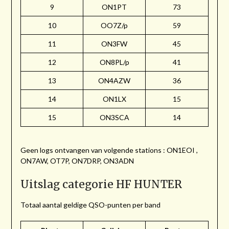
9
ON1PT
73
10
OO7Z/p
59
11
ON3FW
45
12
ON8PL/p
41
13
ON4AZW
36
14
ON1LX
15
15
ON3SCA
14
Geen logs ontvangen van volgende stations : ON1EOI ,
ON7AW, OT7P, ON7DRP, ON3ADN
Uitslag categorie HF HUNTER
Totaal aantal geldige QSO-punten per band