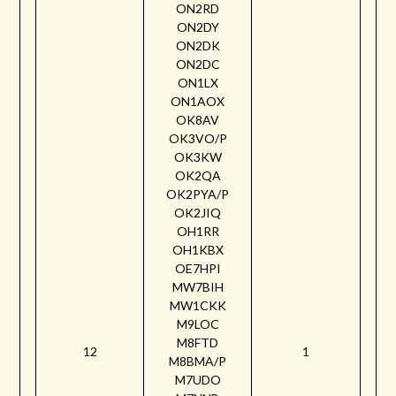
ON2RD
ON2DY
ON2DK
ON2DC
ON1LX
ON1AOX
OK8AV
OK3VO/P
OK3KW
OK2QA
OK2PYA/P
OK2JIQ
OH1RR
OH1KBX
OE7HPI
MW7BIH
MW1CKK
M9LOC
M8FTD
12
1
M8BMA/P
M7UDO