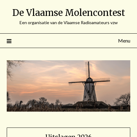
Spring
De Vlaamse Molencontest
naar
de
Een organisatie van de Vlaamse Radioamateurs vzw
inhoud
Menu