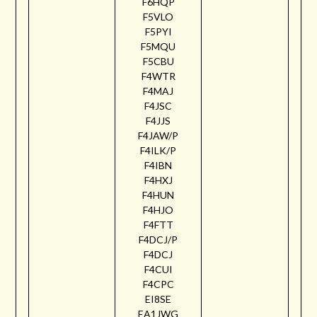
F6HQP
F5VLO
F5PYI
F5MQU
F5CBU
F4WTR
F4MAJ
F4JSC
F4JJS
F4JAW/P
F4ILK/P
F4IBN
F4HXJ
F4HUN
F4HJO
F4FTT
F4DCJ/P
F4DCJ
F4CUI
F4CPC
EI8SE
EA1JWG