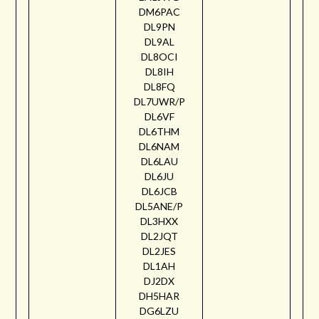
DM6PAC
DL9PN
DL9AL
DL8OCI
DL8IH
DL8FQ
DL7UWR/P
DL6VF
DL6THM
DL6NAM
DL6LAU
DL6JU
DL6JCB
DL5ANE/P
DL3HXX
DL2JQT
DL2JES
DL1AH
DJ2DX
DH5HAR
DG6LZU