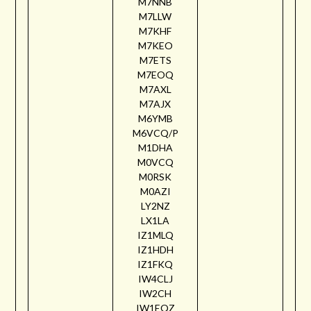
M7NNB
M7LLW
M7KHF
M7KEO
M7ETS
M7EOQ
M7AXL
M7AJX
M6YMB
M6VCQ/P
M1DHA
M0VCQ
M0RSK
M0AZI
LY2NZ
LX1LA
IZ1MLQ
IZ1HDH
IZ1FKQ
IW4CLJ
IW2CH
IW1EQZ