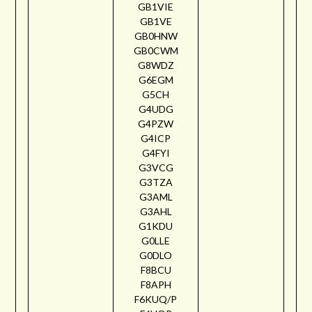
GB1VIE
GB1VE
GB0HNW
GB0CWM
G8WDZ
G6EGM
G5CH
G4UDG
G4PZW
G4ICP
G4FYI
G3VCG
G3TZA
G3AML
G3AHL
G1KDU
G0LLE
G0DLO
F8BCU
F8APH
F6KUQ/P