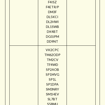
F4ISZ
F4ETR/P
DM3F
DL5KCI
DL2HWI
DL1SWB
DK4BT
DG0JPM
DD9NT
VK2CPC
TM62ODP
TM2CV
TF4WD
SP2AOB
SP1MVG
SP1L
SP1DPA
SM3NRY
SM1HEV
SL7BT
S58MU