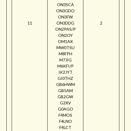
ON3SCA
ON3GDO
ON3FW
11
ON3DDG
2
ON2PAS/P
ON2OY
OM1AX
MW0TSU
M8FPH
M7JIG
M6KFI/P
IK2JYT
GI0THZ
GB6HWM
GB5AM
GB2GW
G2XV
G0AGO
F4MOS
F4LNO
F4LCT