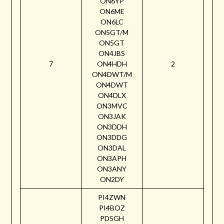
ON6YP
ON6ME
ON6LC
ON5GT/M
ON5GT
ON4JBS
7
ON4HDH
2
ON4DWT/M
ON4DWT
ON4DLX
ON3MVC
ON3JAK
ON3DDH
ON3DDG
ON3DAL
ON3APH
ON3ANY
ON2DY
PI4ZWN
PI4BOZ
PD5GH