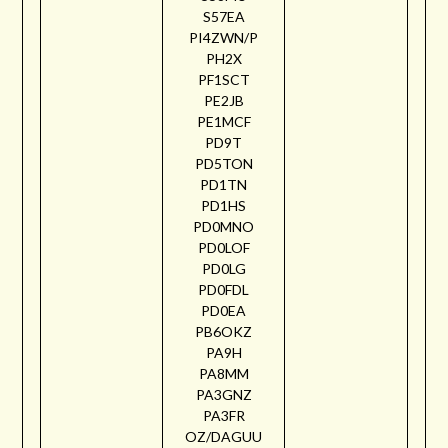
S57EA
PI4ZWN/P
PH2X
PF1SCT
PE2JB
PE1MCF
PD9T
PD5TON
PD1TN
PD1HS
PD0MNO
PD0LOF
PD0LG
PD0FDL
PD0EA
PB6OKZ
PA9H
PA8MM
PA3GNZ
PA3FR
OZ/DAGUU