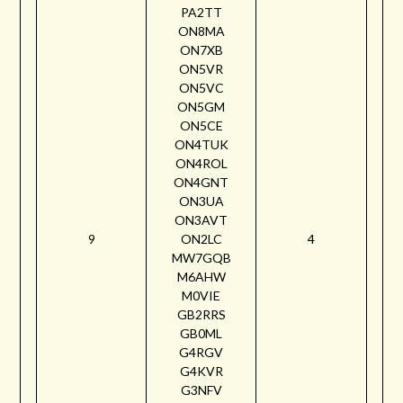
PA2TT
ON8MA
ON7XB
ON5VR
ON5VC
ON5GM
ON5CE
ON4TUK
ON4ROL
ON4GNT
ON3UA
ON3AVT
9
ON2LC
4
MW7GQB
M6AHW
M0VIE
GB2RRS
GB0ML
G4RGV
G4KVR
G3NFV