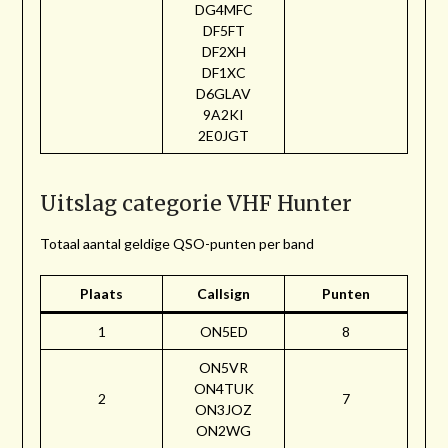
DG4MFC
DF5FT
DF2XH
DF1XC
D6GLAV
9A2KI
2E0JGT
Uitslag categorie VHF Hunter
Totaal aantal geldige QSO-punten per band
Plaats
Callsign
Punten
1
ON5ED
8
ON5VR
ON4TUK
2
7
ON3JOZ
ON2WG