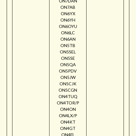
ON7DAN
ON7AB
ON6YX
ON6YH
ON6OYU
ON6LC
ON6AN
ON5TB
ON5SEL
ON5SE
ON5QA
ON5PDV
ON5JW
ON5CJK
ON5CGN
ON4TUQ
ON4TOR/P
ON4ON
ON4LX/P
ON4KT
ON4GT
ON4FL