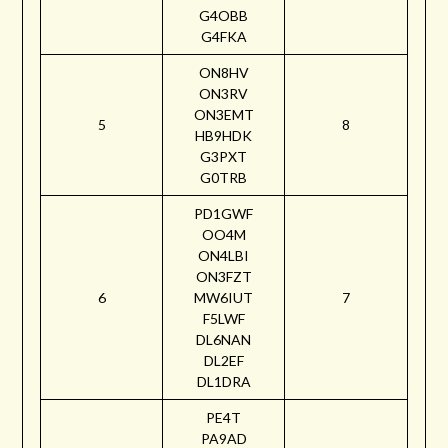
G4OBB
G4FKA
ON8HV
ON3RV
ON3EMT
5
8
HB9HDK
G3PXT
G0TRB
PD1GWF
OO4M
ON4LBI
ON3FZT
6
MW6IUT
7
F5LWF
DL6NAN
DL2EF
DL1DRA
PE4T
PA9AD