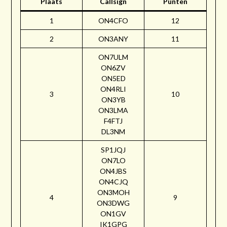
Plaats
Callsign
Punten
1
ON4CFO
12
2
ON3ANY
11
ON7ULM
ON6ZV
ON5ED
ON4RLI
3
10
ON3YB
ON3LMA
F4FTJ
DL3NM
SP1JQJ
ON7LO
ON4JBS
ON4CJQ
ON3MOH
4
9
ON3DWG
ON1GV
IK1GPG