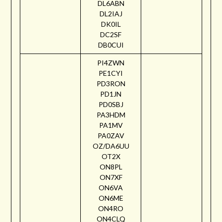
DL6ABN
DL2IAJ
DK0IL
DC2SF
DB0CUI
PI4ZWN
PE1CYI
PD3RON
PD1JN
PD0SBJ
PA3HDM
PA1MV
PA0ZAV
OZ/DA6UU
OT2X
ON8PL
ON7XF
ON6VA
ON6ME
ON4RO
ON4CLQ