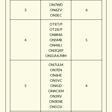
ON7WD
3
ON6ZV
6
ON3EC
OT8T/P
OT2X/P
ON8MA
4
ON5MB
5
ON4RLI
ON3QRP
ON3JAK/MM
ON7ULM
ON7EN
ON6HE
ON5VC
5
ON4JD
4
ON4CKM
ON3RV
ON3ENE
ON1GV