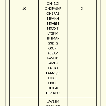
ON4BCI
10
ON3PAS/P
3
ON3PAS
M8VKH
M0HEM
M0DXT
LY2KM
IK1MAF
G3DIG
G0LPI
F5SAV
F4MUD
F4MLH
F4LTO
F4ANS/P
EI8CE
EI3CC
DL0BX
DG1RPU
UW8SM