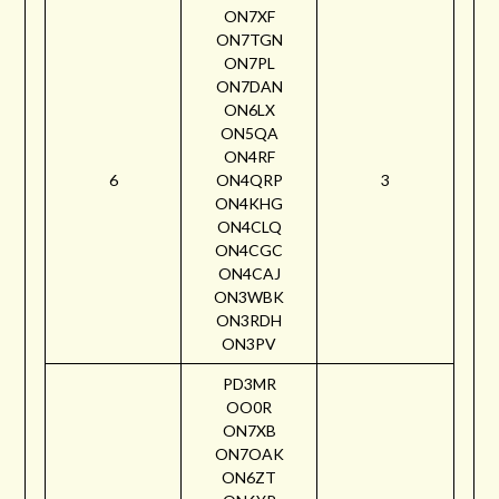
ON7XF
ON7TGN
ON7PL
ON7DAN
ON6LX
ON5QA
ON4RF
6
ON4QRP
3
ON4KHG
ON4CLQ
ON4CGC
ON4CAJ
ON3WBK
ON3RDH
ON3PV
PD3MR
OO0R
ON7XB
ON7OAK
ON6ZT