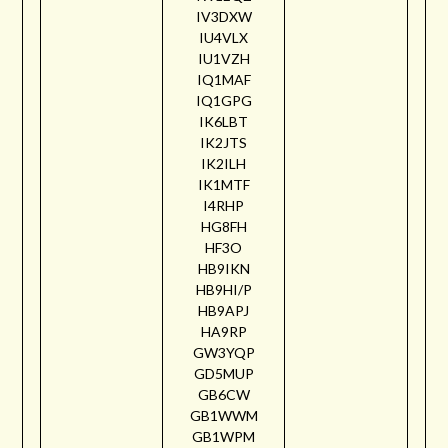
IV3DXW
IU4VLX
IU1VZH
IQ1MAF
IQ1GPG
IK6LBT
IK2JTS
IK2ILH
IK1MTF
I4RHP
HG8FH
HF3O
HB9IKN
HB9HI/P
HB9APJ
HA9RP
GW3YQP
GD5MUP
GB6CW
GB1WWM
GB1WPM