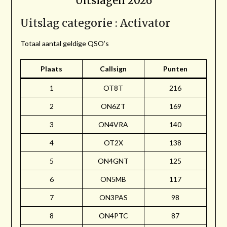
Uitslagen 2026
Uitslag categorie : Activator
Totaal aantal geldige QSO’s
Plaats
Callsign
Punten
1
OT8T
216
2
ON6ZT
169
3
ON4VRA
140
4
OT2X
138
5
ON4GNT
125
6
ON5MB
117
7
ON3PAS
98
8
ON4PTC
87