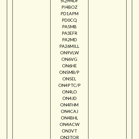
SQ9MDF
PI4BOZ
PD1APM
PD0CQ
PA5MB
PA3EFR
PA2MD
PA26MILL
ON9VLW
ON6VG
ON6HE
ON5MB/P
ON5EL
ON4PTC/P
ON4LO
ON4JD
ON4FHM
ON4CAJ
ON4BHL
ON4ACW
ON3VT
ON3TOR