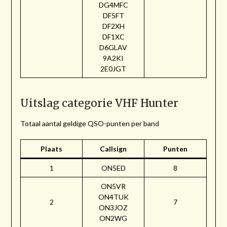
DG4MFC
DF5FT
DF2XH
DF1XC
D6GLAV
9A2KI
2E0JGT
Uitslag categorie VHF Hunter
Totaal aantal geldige QSO-punten per band
Plaats
Callsign
Punten
1
ON5ED
8
ON5VR
ON4TUK
2
7
ON3JOZ
ON2WG