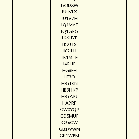
IV3DXW
IU4VLX
IU1VZH
IQ1MAF
IQ1GPG
IK6LBT
IK2JTS
IK2ILH
IK1MTF
I4RHP
HG8FH
HF3O
HB9IKN
HB9HI/P
HB9APJ
HA9RP
GW3YQP
GD5MUP
GB6CW
GB1WWM
GB1WPM