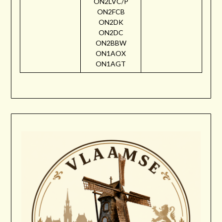
ON2LVC/P
ON2FCB
ON2DK
ON2DC
ON2BBW
ON1AOX
ON1AGT