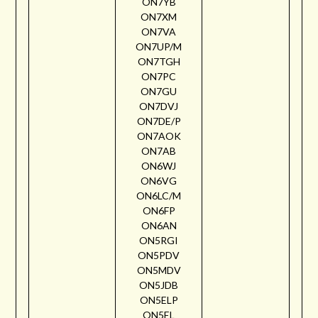
ON7YB
ON7XM
ON7VA
ON7UP/M
ON7TGH
ON7PC
ON7GU
ON7DVJ
ON7DE/P
ON7AOK
ON7AB
ON6WJ
ON6VG
ON6LC/M
ON6FP
ON6AN
ON5RGI
ON5PDV
ON5MDV
ON5JDB
ON5ELP
ON5EL