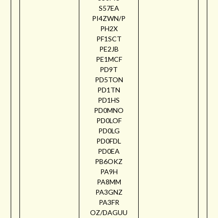
S57EA
PI4ZWN/P
PH2X
PF1SCT
PE2JB
PE1MCF
PD9T
PD5TON
PD1TN
PD1HS
PD0MNO
PD0LOF
PD0LG
PD0FDL
PD0EA
PB6OKZ
PA9H
PA8MM
PA3GNZ
PA3FR
OZ/DAGUU