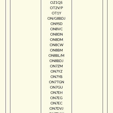
OZ1QS
OT2V/P
OT1Y
ON/G8BDJ
ON9SD
ON8VC
ON8DN
ON8DM
ON8CW
ON8BM
ON8BL/M
ON8BDJ
ON7ZM
ON7YZ
ON7YB
ON7TGN
ON7GU
ON7EH
ON7EG
ON7EC
ON7DVJ