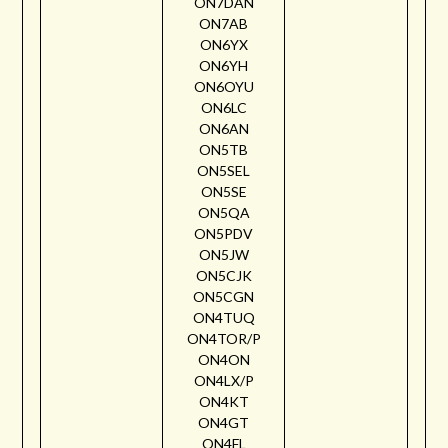
ON7DAN
ON7AB
ON6YX
ON6YH
ON6OYU
ON6LC
ON6AN
ON5TB
ON5SEL
ON5SE
ON5QA
ON5PDV
ON5JW
ON5CJK
ON5CGN
ON4TUQ
ON4TOR/P
ON4ON
ON4LX/P
ON4KT
ON4GT
ON4FL