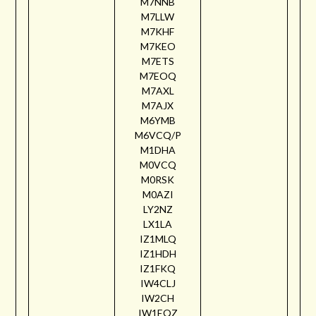
M7NNB
M7LLW
M7KHF
M7KEO
M7ETS
M7EOQ
M7AXL
M7AJX
M6YMB
M6VCQ/P
M1DHA
M0VCQ
M0RSK
M0AZI
LY2NZ
LX1LA
IZ1MLQ
IZ1HDH
IZ1FKQ
IW4CLJ
IW2CH
IW1EQZ