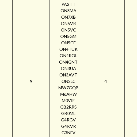
PA2TT
ON8MA
ON7XB
ON5VR
ON5VC
ON5GM
ON5CE
ON4TUK
ON4ROL
ON4GNT
ON3UA
ON3AVT
9
ON2LC
4
MW7GQB
M6AHW
M0VIE
GB2RRS
GB0ML
G4RGV
G4KVR
G3NFV