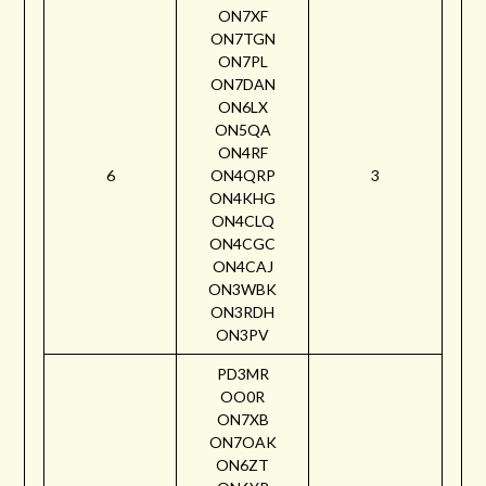
ON7XF
ON7TGN
ON7PL
ON7DAN
ON6LX
ON5QA
ON4RF
6
ON4QRP
3
ON4KHG
ON4CLQ
ON4CGC
ON4CAJ
ON3WBK
ON3RDH
ON3PV
PD3MR
OO0R
ON7XB
ON7OAK
ON6ZT