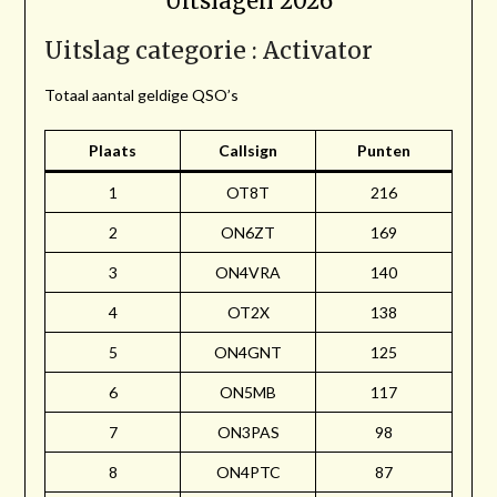
Uitslagen 2026
Uitslag categorie : Activator
Totaal aantal geldige QSO’s
Plaats
Callsign
Punten
1
OT8T
216
2
ON6ZT
169
3
ON4VRA
140
4
OT2X
138
5
ON4GNT
125
6
ON5MB
117
7
ON3PAS
98
8
ON4PTC
87