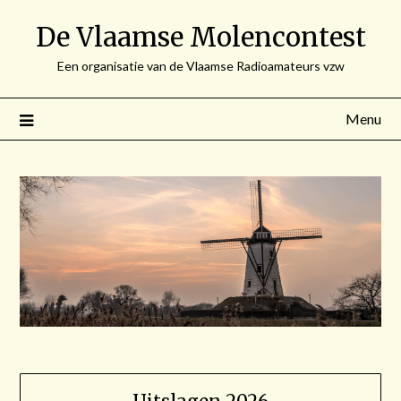
Spring
De Vlaamse Molencontest
naar
de
Een organisatie van de Vlaamse Radioamateurs vzw
inhoud
Menu