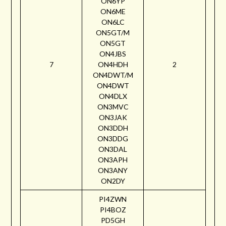
ON6YP
ON6ME
ON6LC
ON5GT/M
ON5GT
ON4JBS
7
ON4HDH
2
ON4DWT/M
ON4DWT
ON4DLX
ON3MVC
ON3JAK
ON3DDH
ON3DDG
ON3DAL
ON3APH
ON3ANY
ON2DY
PI4ZWN
PI4BOZ
PD5GH