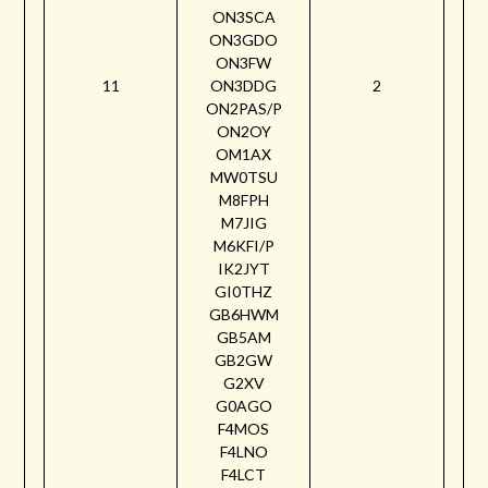
ON3SCA
ON3GDO
ON3FW
11
ON3DDG
2
ON2PAS/P
ON2OY
OM1AX
MW0TSU
M8FPH
M7JIG
M6KFI/P
IK2JYT
GI0THZ
GB6HWM
GB5AM
GB2GW
G2XV
G0AGO
F4MOS
F4LNO
F4LCT