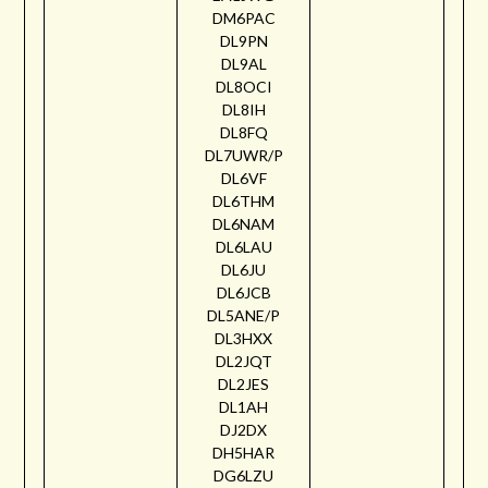
DM6PAC
DL9PN
DL9AL
DL8OCI
DL8IH
DL8FQ
DL7UWR/P
DL6VF
DL6THM
DL6NAM
DL6LAU
DL6JU
DL6JCB
DL5ANE/P
DL3HXX
DL2JQT
DL2JES
DL1AH
DJ2DX
DH5HAR
DG6LZU