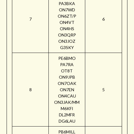
PA3BKA
ON7WD
ON6ZT/P
7
6
ON4VT
ON4HS
ON3QRP
ON3JOZ
G3SKY
PE6BMO
PA7RA
OT8T
ON9JPB
ON7OAK
8
ON7EN
5
ON4CAU
ON3JAK/MM
M6KFI
DL2MFR
DG6LAU
PB6MILL