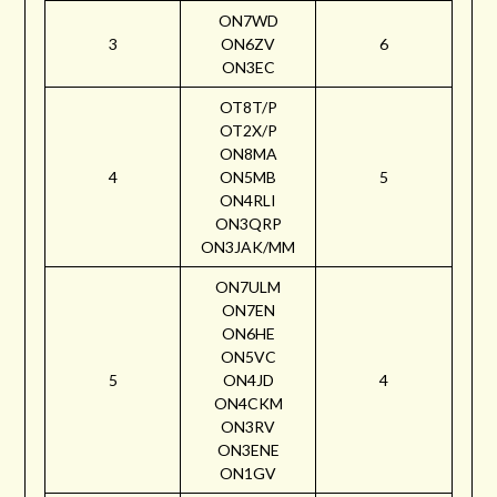
ON7WD
3
ON6ZV
6
ON3EC
OT8T/P
OT2X/P
ON8MA
4
ON5MB
5
ON4RLI
ON3QRP
ON3JAK/MM
ON7ULM
ON7EN
ON6HE
ON5VC
5
ON4JD
4
ON4CKM
ON3RV
ON3ENE
ON1GV