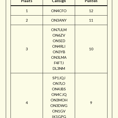
Plaats
Callsign
Punten
1
ON4CFO
12
2
ON3ANY
11
ON7ULM
ON6ZV
ON5ED
ON4RLI
3
10
ON3YB
ON3LMA
F4FTJ
DL3NM
SP1JQJ
ON7LO
ON4JBS
ON4CJQ
ON3MOH
4
9
ON3DWG
ON1GV
IK1GPG