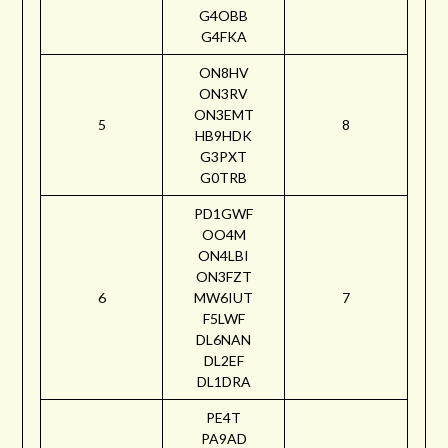
G4OBB
G4FKA
ON8HV
ON3RV
ON3EMT
5
8
HB9HDK
G3PXT
G0TRB
PD1GWF
OO4M
ON4LBI
ON3FZT
6
MW6IUT
7
F5LWF
DL6NAN
DL2EF
DL1DRA
PE4T
PA9AD