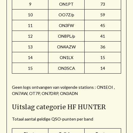
9
ON1PT
73
10
OO7Z/p
59
11
ON3FW
45
12
ON8PL/p
41
13
ON4AZW
36
14
ON1LX
15
15
ON3SCA
14
Geen logs ontvangen van volgende stations : ON1EOI ,
ON7AW, OT7P, ON7DRP, ON3ADN
Uitslag categorie HF HUNTER
Totaal aantal geldige QSO-punten per band