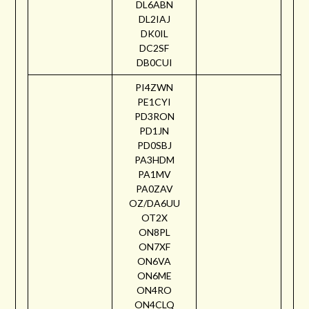
DL6ABN
DL2IAJ
DK0IL
DC2SF
DB0CUI
PI4ZWN
PE1CYI
PD3RON
PD1JN
PD0SBJ
PA3HDM
PA1MV
PA0ZAV
OZ/DA6UU
OT2X
ON8PL
ON7XF
ON6VA
ON6ME
ON4RO
ON4CLQ