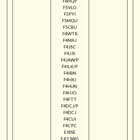
F6HQP
F5VLO
F5PYI
F5MQU
F5CBU
F4WTR
F4MAJ
F4JSC
F4JJS
F4JAW/P
F4ILK/P
F4IBN
F4HXJ
F4HUN
F4HJO
F4FTT
F4DCJ/P
F4DCJ
F4CUI
F4CPC
EI8SE
EA1JWG