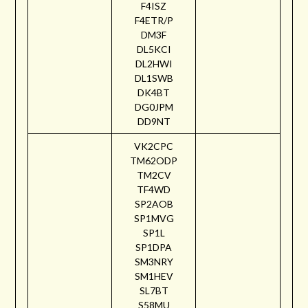
F4ISZ
F4ETR/P
DM3F
DL5KCI
DL2HWI
DL1SWB
DK4BT
DG0JPM
DD9NT
VK2CPC
TM62ODP
TM2CV
TF4WD
SP2AOB
SP1MVG
SP1L
SP1DPA
SM3NRY
SM1HEV
SL7BT
S58MU