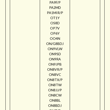
PA9F/P
PA2MD
PA1MIR/P
OT1Y
OS8D
OP7V
OP6Y
OO4N
ON/G8BDJ
ON9VLW
ON9SD
ON9RA
ON9JPB
ON8VR/P
ON8VC
ON8TX/P
ON8TW
ON8JJ/P
ON8CW
ON8BL
ON8BDJ