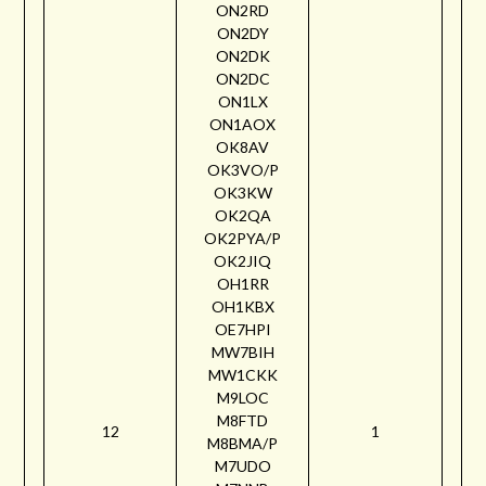
ON2RD
ON2DY
ON2DK
ON2DC
ON1LX
ON1AOX
OK8AV
OK3VO/P
OK3KW
OK2QA
OK2PYA/P
OK2JIQ
OH1RR
OH1KBX
OE7HPI
MW7BIH
MW1CKK
M9LOC
M8FTD
12
1
M8BMA/P
M7UDO