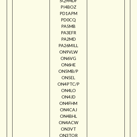
SQ9MDF
PI4BOZ
PD1APM
PD0CQ
PA5MB
PA3EFR
PA2MD
PA26MILL
ON9VLW
ON6VG
ON6HE
ON5MB/P
ON5EL
ON4PTC/P
ON4LO
ON4JD
ON4FHM
ON4CAJ
ON4BHL
ON4ACW
ON3VT
ON3TOR