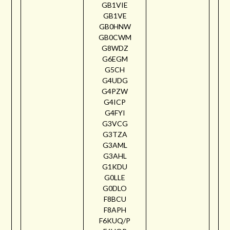
GB1VIE
GB1VE
GB0HNW
GB0CWM
G8WDZ
G6EGM
G5CH
G4UDG
G4PZW
G4ICP
G4FYI
G3VCG
G3TZA
G3AML
G3AHL
G1KDU
G0LLE
G0DLO
F8BCU
F8APH
F6KUQ/P