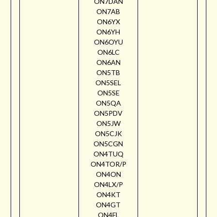
ON7DAN
ON7AB
ON6YX
ON6YH
ON6OYU
ON6LC
ON6AN
ON5TB
ON5SEL
ON5SE
ON5QA
ON5PDV
ON5JW
ON5CJK
ON5CGN
ON4TUQ
ON4TOR/P
ON4ON
ON4LX/P
ON4KT
ON4GT
ON4FL