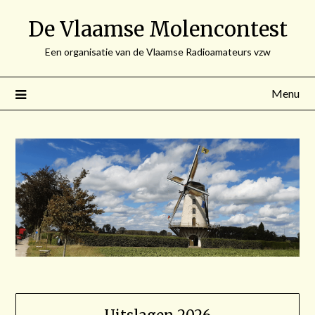
Spring
De Vlaamse Molencontest
naar
de
Een organisatie van de Vlaamse Radioamateurs vzw
inhoud
Menu