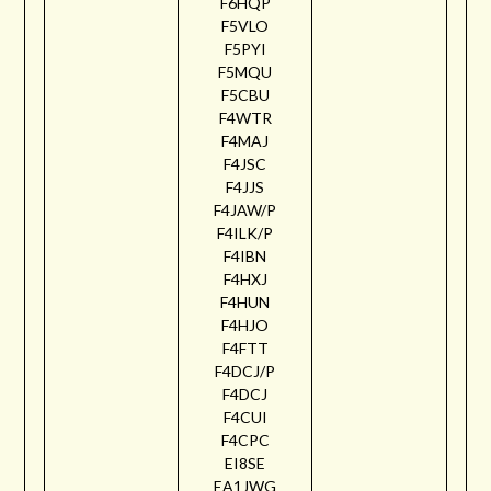
F6HQP
F5VLO
F5PYI
F5MQU
F5CBU
F4WTR
F4MAJ
F4JSC
F4JJS
F4JAW/P
F4ILK/P
F4IBN
F4HXJ
F4HUN
F4HJO
F4FTT
F4DCJ/P
F4DCJ
F4CUI
F4CPC
EI8SE
EA1JWG