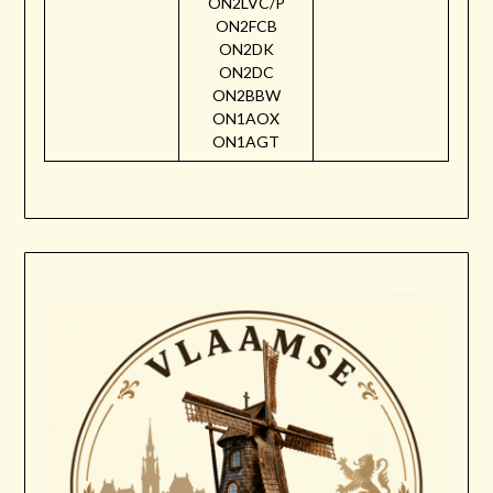
ON2LVC/P
ON2FCB
ON2DK
ON2DC
ON2BBW
ON1AOX
ON1AGT