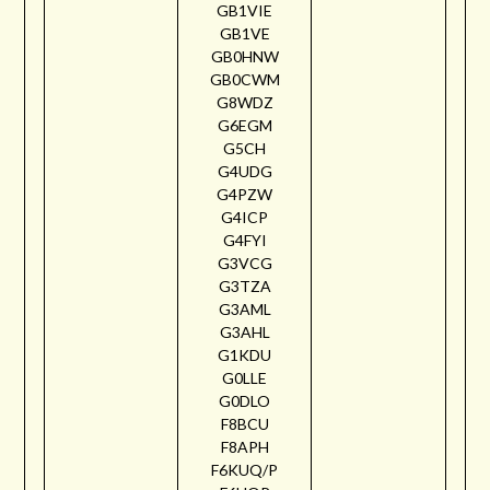
GB1VIE
GB1VE
GB0HNW
GB0CWM
G8WDZ
G6EGM
G5CH
G4UDG
G4PZW
G4ICP
G4FYI
G3VCG
G3TZA
G3AML
G3AHL
G1KDU
G0LLE
G0DLO
F8BCU
F8APH
F6KUQ/P