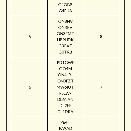
G4OBB
G4FKA
ON8HV
ON3RV
ON3EMT
5
8
HB9HDK
G3PXT
G0TRB
PD1GWF
OO4M
ON4LBI
ON3FZT
6
MW6IUT
7
F5LWF
DL6NAN
DL2EF
DL1DRA
PE4T
PA9AD