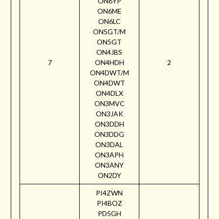
ON6YP
ON6ME
ON6LC
ON5GT/M
ON5GT
ON4JBS
7
ON4HDH
2
ON4DWT/M
ON4DWT
ON4DLX
ON3MVC
ON3JAK
ON3DDH
ON3DDG
ON3DAL
ON3APH
ON3ANY
ON2DY
PI4ZWN
PI4BOZ
PD5GH