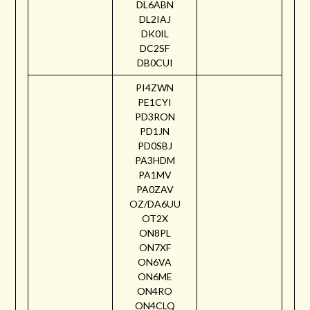
DL6ABN
DL2IAJ
DK0IL
DC2SF
DB0CUI
PI4ZWN
PE1CYI
PD3RON
PD1JN
PD0SBJ
PA3HDM
PA1MV
PA0ZAV
OZ/DA6UU
OT2X
ON8PL
ON7XF
ON6VA
ON6ME
ON4RO
ON4CLQ