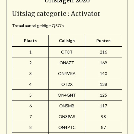
Uitslagen 2026
Uitslag categorie : Activator
Totaal aantal geldige QSO’s
Plaats
Callsign
Punten
1
OT8T
216
2
ON6ZT
169
3
ON4VRA
140
4
OT2X
138
5
ON4GNT
125
6
ON5MB
117
7
ON3PAS
98
8
ON4PTC
87