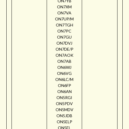
ON7YB
ON7XM
ON7VA
ON7UP/M
ON7TGH
ON7PC
ON7GU
ON7DVJ
ON7DE/P
ON7AOK
ON7AB
ON6WJ
ON6VG
ON6LC/M
ON6FP
ON6AN
ON5RGI
ON5PDV
ON5MDV
ON5JDB
ON5ELP
ON5EL