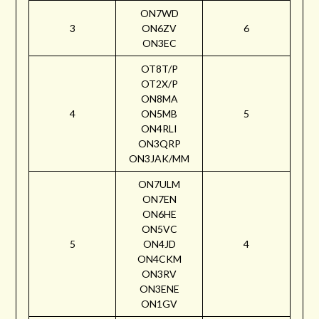
ON7WD
3
ON6ZV
6
ON3EC
OT8T/P
OT2X/P
ON8MA
4
ON5MB
5
ON4RLI
ON3QRP
ON3JAK/MM
ON7ULM
ON7EN
ON6HE
ON5VC
5
ON4JD
4
ON4CKM
ON3RV
ON3ENE
ON1GV