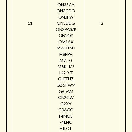
ON3SCA
ON3GDO
ON3FW
11
ON3DDG
2
ON2PAS/P
ON2OY
OM1AX
MW0TSU
M8FPH
M7JIG
M6KFI/P
IK2JYT
GI0THZ
GB6HWM
GB5AM
GB2GW
G2XV
G0AGO
F4MOS
F4LNO
F4LCT