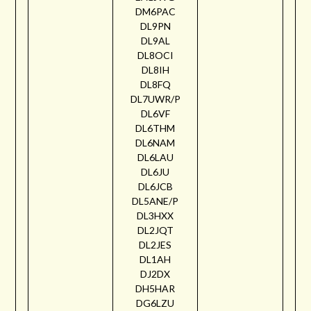
DM6PAC
DL9PN
DL9AL
DL8OCI
DL8IH
DL8FQ
DL7UWR/P
DL6VF
DL6THM
DL6NAM
DL6LAU
DL6JU
DL6JCB
DL5ANE/P
DL3HXX
DL2JQT
DL2JES
DL1AH
DJ2DX
DH5HAR
DG6LZU