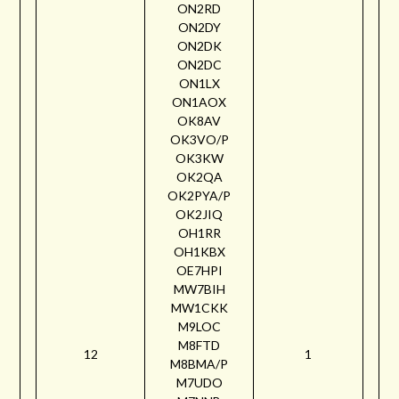
ON2RD
ON2DY
ON2DK
ON2DC
ON1LX
ON1AOX
OK8AV
OK3VO/P
OK3KW
OK2QA
OK2PYA/P
OK2JIQ
OH1RR
OH1KBX
OE7HPI
MW7BIH
MW1CKK
M9LOC
M8FTD
12
1
M8BMA/P
M7UDO