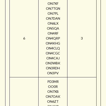
ON7XF
ON7TGN
ON7PL
ON7DAN
ON6LX
ON5QA
ON4RF
6
ON4QRP
3
ON4KHG
ON4CLQ
ON4CGC
ON4CAJ
ON3WBK
ON3RDH
ON3PV
PD3MR
OO0R
ON7XB
ON7OAK
ON6ZT