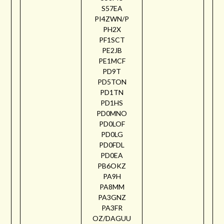
S57EA
PI4ZWN/P
PH2X
PF1SCT
PE2JB
PE1MCF
PD9T
PD5TON
PD1TN
PD1HS
PD0MNO
PD0LOF
PD0LG
PD0FDL
PD0EA
PB6OKZ
PA9H
PA8MM
PA3GNZ
PA3FR
OZ/DAGUU