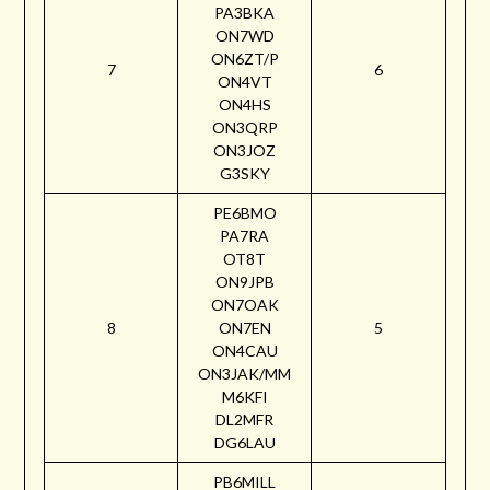
PA3BKA
ON7WD
ON6ZT/P
7
6
ON4VT
ON4HS
ON3QRP
ON3JOZ
G3SKY
PE6BMO
PA7RA
OT8T
ON9JPB
ON7OAK
8
ON7EN
5
ON4CAU
ON3JAK/MM
M6KFI
DL2MFR
DG6LAU
PB6MILL