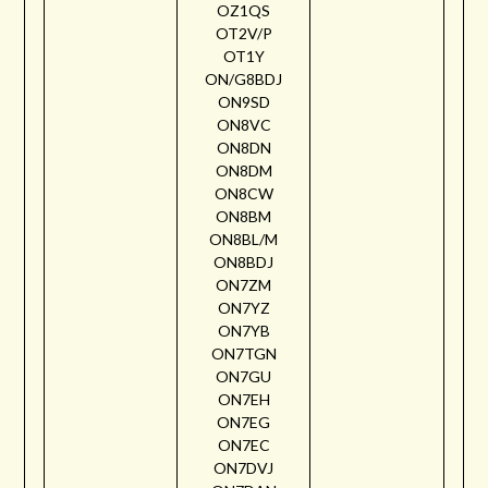
OZ1QS
OT2V/P
OT1Y
ON/G8BDJ
ON9SD
ON8VC
ON8DN
ON8DM
ON8CW
ON8BM
ON8BL/M
ON8BDJ
ON7ZM
ON7YZ
ON7YB
ON7TGN
ON7GU
ON7EH
ON7EG
ON7EC
ON7DVJ