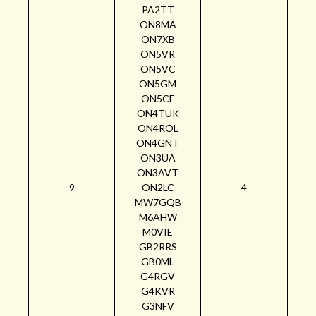
PA2TT
ON8MA
ON7XB
ON5VR
ON5VC
ON5GM
ON5CE
ON4TUK
ON4ROL
ON4GNT
ON3UA
ON3AVT
9
ON2LC
4
MW7GQB
M6AHW
M0VIE
GB2RRS
GB0ML
G4RGV
G4KVR
G3NFV