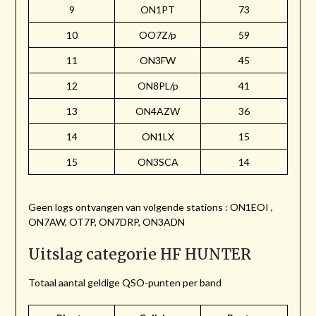
9
ON1PT
73
10
OO7Z/p
59
11
ON3FW
45
12
ON8PL/p
41
13
ON4AZW
36
14
ON1LX
15
15
ON3SCA
14
Geen logs ontvangen van volgende stations : ON1EOI ,
ON7AW, OT7P, ON7DRP, ON3ADN
Uitslag categorie HF HUNTER
Totaal aantal geldige QSO-punten per band