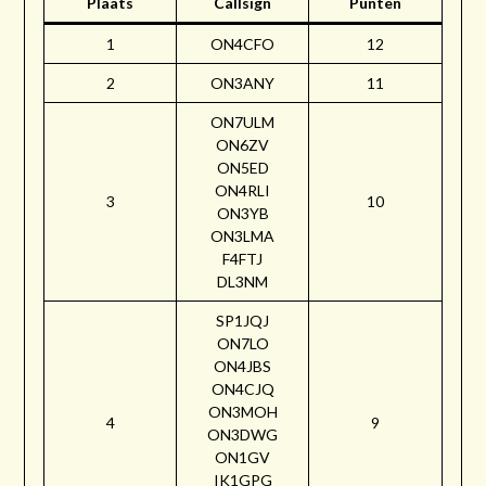
Plaats
Callsign
Punten
1
ON4CFO
12
2
ON3ANY
11
ON7ULM
ON6ZV
ON5ED
ON4RLI
3
10
ON3YB
ON3LMA
F4FTJ
DL3NM
SP1JQJ
ON7LO
ON4JBS
ON4CJQ
ON3MOH
4
9
ON3DWG
ON1GV
IK1GPG