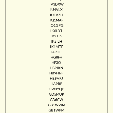
IV3DXW
IU4VLX
IU1VZH
IQ1MAF
IQ1GPG
IK6LBT
IK2JTS
IK2ILH
IK1MTF
I4RHP
HG8FH
HF3O
HB9IKN
HB9HI/P
HB9APJ
HA9RP
GW3YQP
GD5MUP
GB6CW
GB1WWM
GB1WPM