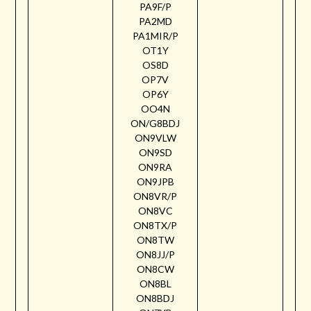
PA9F/P
PA2MD
PA1MIR/P
OT1Y
OS8D
OP7V
OP6Y
OO4N
ON/G8BDJ
ON9VLW
ON9SD
ON9RA
ON9JPB
ON8VR/P
ON8VC
ON8TX/P
ON8TW
ON8JJ/P
ON8CW
ON8BL
ON8BDJ