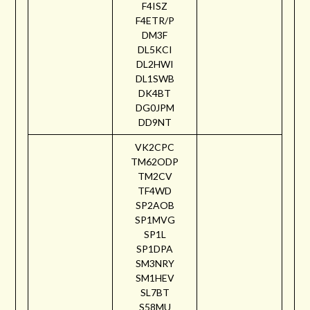
F4ISZ
F4ETR/P
DM3F
DL5KCI
DL2HWI
DL1SWB
DK4BT
DG0JPM
DD9NT
VK2CPC
TM62ODP
TM2CV
TF4WD
SP2AOB
SP1MVG
SP1L
SP1DPA
SM3NRY
SM1HEV
SL7BT
S58MU