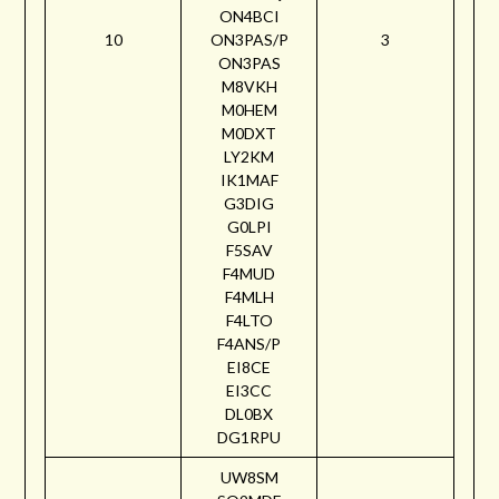
ON4BCI
10
ON3PAS/P
3
ON3PAS
M8VKH
M0HEM
M0DXT
LY2KM
IK1MAF
G3DIG
G0LPI
F5SAV
F4MUD
F4MLH
F4LTO
F4ANS/P
EI8CE
EI3CC
DL0BX
DG1RPU
UW8SM