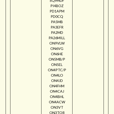
SQ9MDF
PI4BOZ
PD1APM
PD0CQ
PA5MB
PA3EFR
PA2MD
PA26MILL
ON9VLW
ON6VG
ON6HE
ON5MB/P
ON5EL
ON4PTC/P
ON4LO
ON4JD
ON4FHM
ON4CAJ
ON4BHL
ON4ACW
ON3VT
ON3TOR