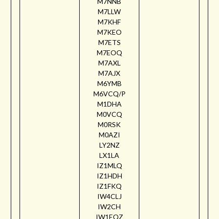
M7NNB
M7LLW
M7KHF
M7KEO
M7ETS
M7EOQ
M7AXL
M7AJX
M6YMB
M6VCQ/P
M1DHA
M0VCQ
M0RSK
M0AZI
LY2NZ
LX1LA
IZ1MLQ
IZ1HDH
IZ1FKQ
IW4CLJ
IW2CH
IW1EQZ