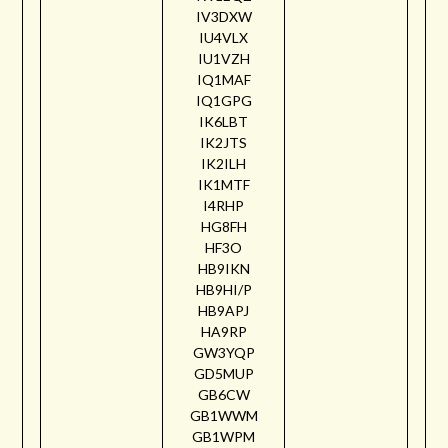
IV3DXW
IU4VLX
IU1VZH
IQ1MAF
IQ1GPG
IK6LBT
IK2JTS
IK2ILH
IK1MTF
I4RHP
HG8FH
HF3O
HB9IKN
HB9HI/P
HB9APJ
HA9RP
GW3YQP
GD5MUP
GB6CW
GB1WWM
GB1WPM