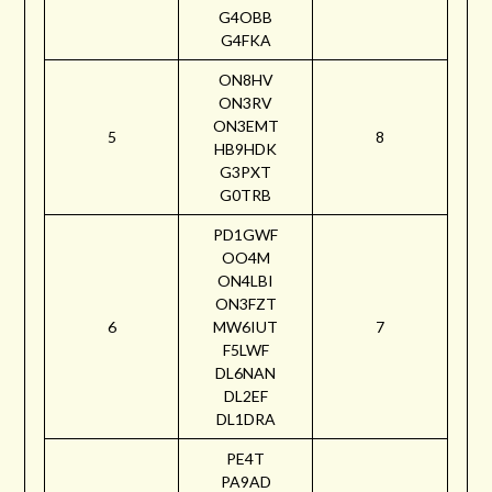
G4OBB
G4FKA
ON8HV
ON3RV
ON3EMT
5
8
HB9HDK
G3PXT
G0TRB
PD1GWF
OO4M
ON4LBI
ON3FZT
6
MW6IUT
7
F5LWF
DL6NAN
DL2EF
DL1DRA
PE4T
PA9AD