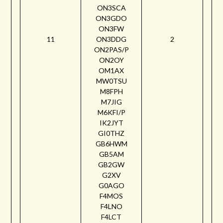
ON3SCA
ON3GDO
ON3FW
11
ON3DDG
2
ON2PAS/P
ON2OY
OM1AX
MW0TSU
M8FPH
M7JIG
M6KFI/P
IK2JYT
GI0THZ
GB6HWM
GB5AM
GB2GW
G2XV
G0AGO
F4MOS
F4LNO
F4LCT