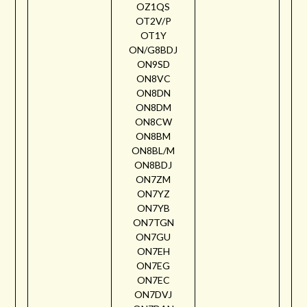
OZ1QS
OT2V/P
OT1Y
ON/G8BDJ
ON9SD
ON8VC
ON8DN
ON8DM
ON8CW
ON8BM
ON8BL/M
ON8BDJ
ON7ZM
ON7YZ
ON7YB
ON7TGN
ON7GU
ON7EH
ON7EG
ON7EC
ON7DVJ