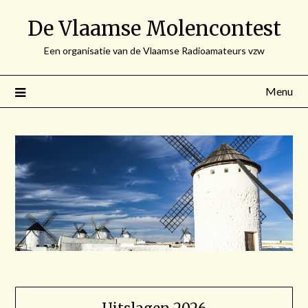
Spring
De Vlaamse Molencontest
naar
de
Een organisatie van de Vlaamse Radioamateurs vzw
inhoud
Menu