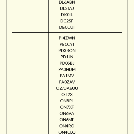
DL6ABN
DL2IAJ
DK0IL
DC2SF
DB0CUI
PI4ZWN
PE1CYI
PD3RON
PD1JN
PD0SBJ
PA3HDM
PA1MV
PA0ZAV
OZ/DA6UU
OT2X
ON8PL
ON7XF
ON6VA
ON6ME
ON4RO
ON4CLQ