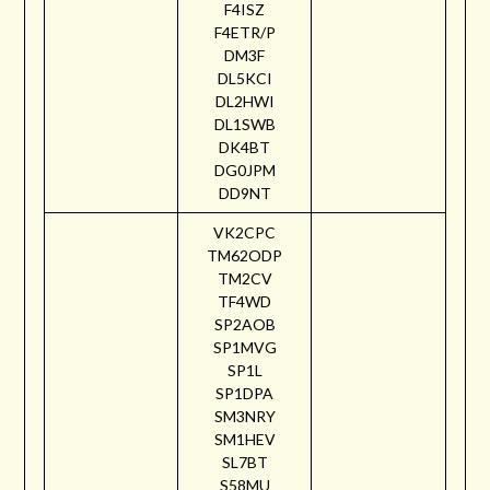
F4ISZ
F4ETR/P
DM3F
DL5KCI
DL2HWI
DL1SWB
DK4BT
DG0JPM
DD9NT
VK2CPC
TM62ODP
TM2CV
TF4WD
SP2AOB
SP1MVG
SP1L
SP1DPA
SM3NRY
SM1HEV
SL7BT
S58MU