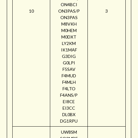
ON4BCI
10
ON3PAS/P
3
ON3PAS
M8VKH
M0HEM
M0DXT
LY2KM
IK1MAF
G3DIG
G0LPI
F5SAV
F4MUD
F4MLH
F4LTO
F4ANS/P
EI8CE
EI3CC
DL0BX
DG1RPU
UW8SM