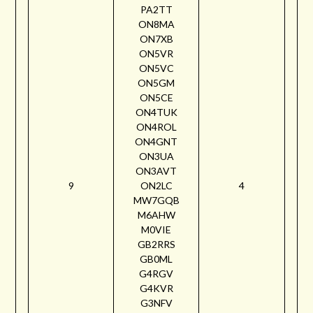
PA2TT
ON8MA
ON7XB
ON5VR
ON5VC
ON5GM
ON5CE
ON4TUK
ON4ROL
ON4GNT
ON3UA
ON3AVT
9
ON2LC
4
MW7GQB
M6AHW
M0VIE
GB2RRS
GB0ML
G4RGV
G4KVR
G3NFV