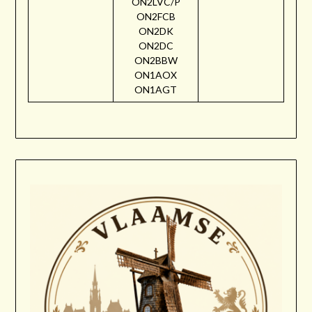
ON2LVC/P
ON2FCB
ON2DK
ON2DC
ON2BBW
ON1AOX
ON1AGT