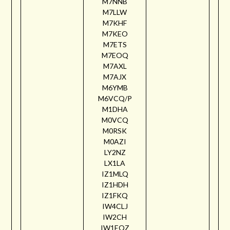
M7NNB
M7LLW
M7KHF
M7KEO
M7ETS
M7EOQ
M7AXL
M7AJX
M6YMB
M6VCQ/P
M1DHA
M0VCQ
M0RSK
M0AZI
LY2NZ
LX1LA
IZ1MLQ
IZ1HDH
IZ1FKQ
IW4CLJ
IW2CH
IW1EQZ