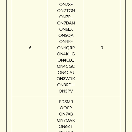
ON7XF
ON7TGN
ON7PL
ON7DAN
ON6LX
ON5QA
ON4RF
6
ON4QRP
3
ON4KHG
ON4CLQ
ON4CGC
ON4CAJ
ON3WBK
ON3RDH
ON3PV
PD3MR
OO0R
ON7XB
ON7OAK
ON6ZT