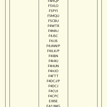
F6HQP
F5VLO
F5PYI
F5MQU
F5CBU
F4WTR
F4MAJ
F4JSC
F4JJS
F4JAW/P
F4ILK/P
F4IBN
F4HXJ
F4HUN
F4HJO
F4FTT
F4DCJ/P
F4DCJ
F4CUI
F4CPC
EI8SE
EA1JWG