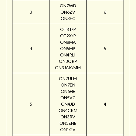
ON7WD
3
ON6ZV
6
ON3EC
OT8T/P
OT2X/P
ON8MA
4
ON5MB
5
ON4RLI
ON3QRP
ON3JAK/MM
ON7ULM
ON7EN
ON6HE
ON5VC
5
ON4JD
4
ON4CKM
ON3RV
ON3ENE
ON1GV