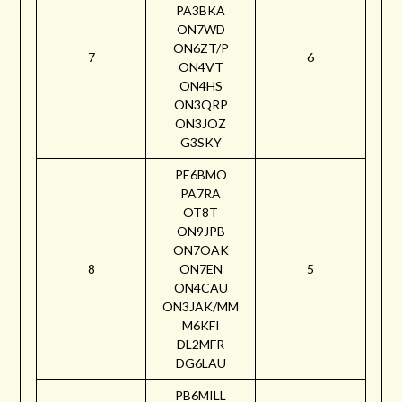
PA3BKA
ON7WD
ON6ZT/P
7
6
ON4VT
ON4HS
ON3QRP
ON3JOZ
G3SKY
PE6BMO
PA7RA
OT8T
ON9JPB
ON7OAK
8
ON7EN
5
ON4CAU
ON3JAK/MM
M6KFI
DL2MFR
DG6LAU
PB6MILL