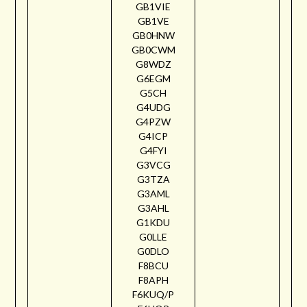
GB1VIE
GB1VE
GB0HNW
GB0CWM
G8WDZ
G6EGM
G5CH
G4UDG
G4PZW
G4ICP
G4FYI
G3VCG
G3TZA
G3AML
G3AHL
G1KDU
G0LLE
G0DLO
F8BCU
F8APH
F6KUQ/P