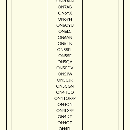
ON7DAN
ON7AB
ON6YX
ON6YH
ON6OYU
ON6LC
ON6AN
ON5TB
ON5SEL
ON5SE
ON5QA
ON5PDV
ON5JW
ON5CJK
ON5CGN
ON4TUQ
ON4TOR/P
ON4ON
ON4LX/P
ON4KT
ON4GT
ON4FL