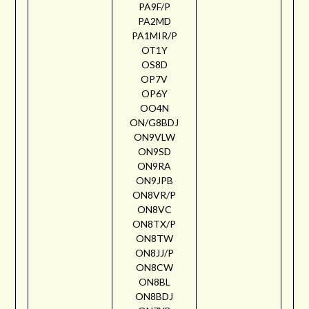
PA9F/P
PA2MD
PA1MIR/P
OT1Y
OS8D
OP7V
OP6Y
OO4N
ON/G8BDJ
ON9VLW
ON9SD
ON9RA
ON9JPB
ON8VR/P
ON8VC
ON8TX/P
ON8TW
ON8JJ/P
ON8CW
ON8BL
ON8BDJ