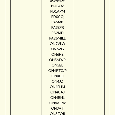
SQ9MDF
PI4BOZ
PD1APM
PD0CQ
PA5MB
PA3EFR
PA2MD
PA26MILL
ON9VLW
ON6VG
ON6HE
ON5MB/P
ON5EL
ON4PTC/P
ON4LO
ON4JD
ON4FHM
ON4CAJ
ON4BHL
ON4ACW
ON3VT
ON3TOR