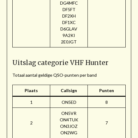
DG4MFC
DF5FT
DF2XH
DF1XC
D6GLAV
9A2KI
2E0JGT
Uitslag categorie VHF Hunter
Totaal aantal geldige QSO-punten per band
Plaats
Callsign
Punten
1
ON5ED
8
ON5VR
ON4TUK
2
7
ON3JOZ
ON2WG