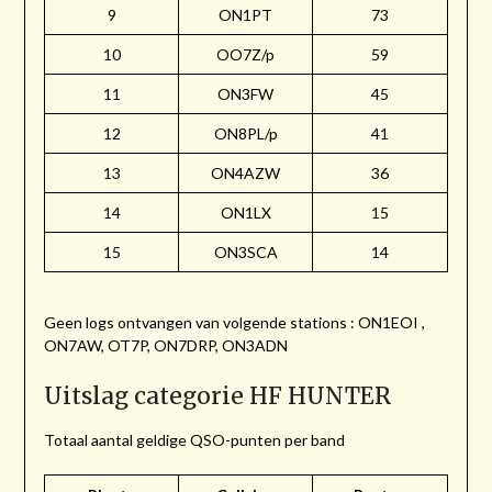
9
ON1PT
73
10
OO7Z/p
59
11
ON3FW
45
12
ON8PL/p
41
13
ON4AZW
36
14
ON1LX
15
15
ON3SCA
14
Geen logs ontvangen van volgende stations : ON1EOI ,
ON7AW, OT7P, ON7DRP, ON3ADN
Uitslag categorie HF HUNTER
Totaal aantal geldige QSO-punten per band