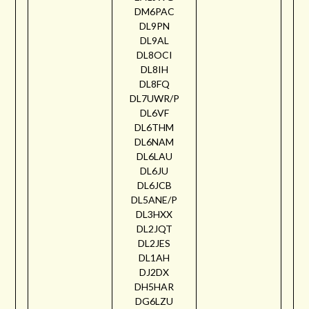
DM6PAC
DL9PN
DL9AL
DL8OCI
DL8IH
DL8FQ
DL7UWR/P
DL6VF
DL6THM
DL6NAM
DL6LAU
DL6JU
DL6JCB
DL5ANE/P
DL3HXX
DL2JQT
DL2JES
DL1AH
DJ2DX
DH5HAR
DG6LZU