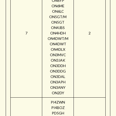
ON6YP
ON6ME
ON6LC
ON5GT/M
ON5GT
ON4JBS
7
ON4HDH
2
ON4DWT/M
ON4DWT
ON4DLX
ON3MVC
ON3JAK
ON3DDH
ON3DDG
ON3DAL
ON3APH
ON3ANY
ON2DY
PI4ZWN
PI4BOZ
PD5GH