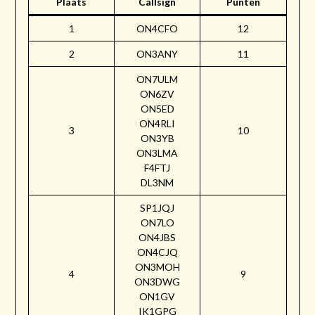
Plaats
Callsign
Punten
1
ON4CFO
12
2
ON3ANY
11
ON7ULM
ON6ZV
ON5ED
ON4RLI
3
10
ON3YB
ON3LMA
F4FTJ
DL3NM
SP1JQJ
ON7LO
ON4JBS
ON4CJQ
ON3MOH
4
9
ON3DWG
ON1GV
IK1GPG