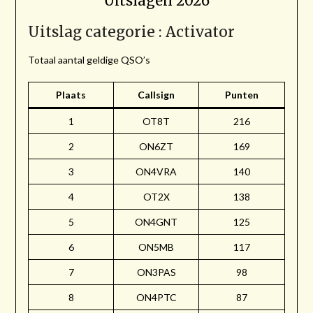
Uitslagen 2026
Uitslag categorie : Activator
Totaal aantal geldige QSO’s
Plaats
Callsign
Punten
1
OT8T
216
2
ON6ZT
169
3
ON4VRA
140
4
OT2X
138
5
ON4GNT
125
6
ON5MB
117
7
ON3PAS
98
8
ON4PTC
87