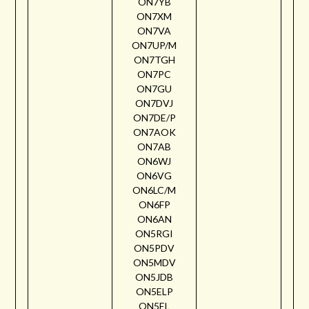
ON7YB
ON7XM
ON7VA
ON7UP/M
ON7TGH
ON7PC
ON7GU
ON7DVJ
ON7DE/P
ON7AOK
ON7AB
ON6WJ
ON6VG
ON6LC/M
ON6FP
ON6AN
ON5RGI
ON5PDV
ON5MDV
ON5JDB
ON5ELP
ON5EL