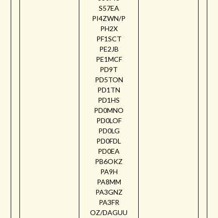
S57EA
PI4ZWN/P
PH2X
PF1SCT
PE2JB
PE1MCF
PD9T
PD5TON
PD1TN
PD1HS
PD0MNO
PD0LOF
PD0LG
PD0FDL
PD0EA
PB6OKZ
PA9H
PA8MM
PA3GNZ
PA3FR
OZ/DAGUU