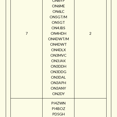
ON6YP
ON6ME
ON6LC
ON5GT/M
ON5GT
ON4JBS
7
ON4HDH
2
ON4DWT/M
ON4DWT
ON4DLX
ON3MVC
ON3JAK
ON3DDH
ON3DDG
ON3DAL
ON3APH
ON3ANY
ON2DY
PI4ZWN
PI4BOZ
PD5GH