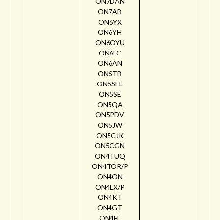
ON7DAN
ON7AB
ON6YX
ON6YH
ON6OYU
ON6LC
ON6AN
ON5TB
ON5SEL
ON5SE
ON5QA
ON5PDV
ON5JW
ON5CJK
ON5CGN
ON4TUQ
ON4TOR/P
ON4ON
ON4LX/P
ON4KT
ON4GT
ON4FL