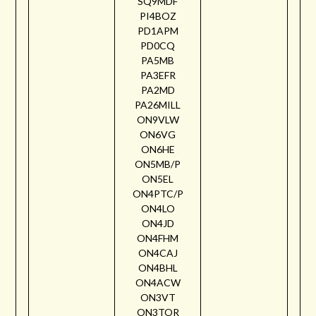
SQ9MDF
PI4BOZ
PD1APM
PD0CQ
PA5MB
PA3EFR
PA2MD
PA26MILL
ON9VLW
ON6VG
ON6HE
ON5MB/P
ON5EL
ON4PTC/P
ON4LO
ON4JD
ON4FHM
ON4CAJ
ON4BHL
ON4ACW
ON3VT
ON3TOR