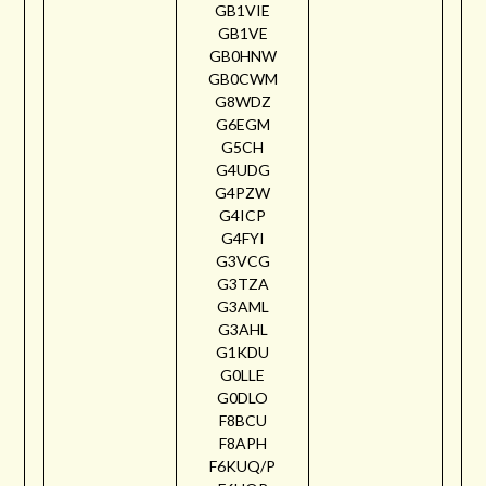
GB1VIE
GB1VE
GB0HNW
GB0CWM
G8WDZ
G6EGM
G5CH
G4UDG
G4PZW
G4ICP
G4FYI
G3VCG
G3TZA
G3AML
G3AHL
G1KDU
G0LLE
G0DLO
F8BCU
F8APH
F6KUQ/P