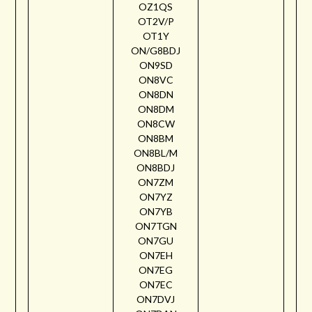
OZ1QS
OT2V/P
OT1Y
ON/G8BDJ
ON9SD
ON8VC
ON8DN
ON8DM
ON8CW
ON8BM
ON8BL/M
ON8BDJ
ON7ZM
ON7YZ
ON7YB
ON7TGN
ON7GU
ON7EH
ON7EG
ON7EC
ON7DVJ