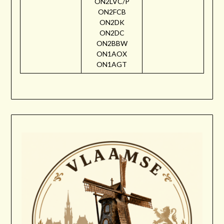
ON2LVC/P
ON2FCB
ON2DK
ON2DC
ON2BBW
ON1AOX
ON1AGT