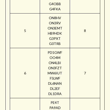
G4OBB
G4FKA
ON8HV
ON3RV
ON3EMT
5
8
HB9HDK
G3PXT
G0TRB
PD1GWF
OO4M
ON4LBI
ON3FZT
6
MW6IUT
7
F5LWF
DL6NAN
DL2EF
DL1DRA
PE4T
PA9AD