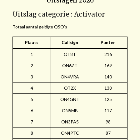
Uitslagen 2026
Uitslag categorie : Activator
Totaal aantal geldige QSO’s
Plaats
Callsign
Punten
1
OT8T
216
2
ON6ZT
169
3
ON4VRA
140
4
OT2X
138
5
ON4GNT
125
6
ON5MB
117
7
ON3PAS
98
8
ON4PTC
87