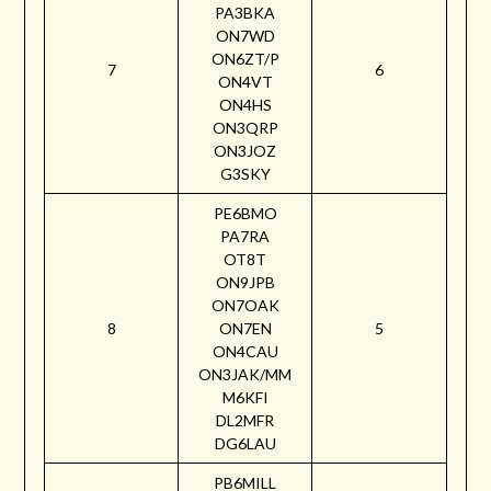
PA3BKA
ON7WD
ON6ZT/P
7
6
ON4VT
ON4HS
ON3QRP
ON3JOZ
G3SKY
PE6BMO
PA7RA
OT8T
ON9JPB
ON7OAK
8
ON7EN
5
ON4CAU
ON3JAK/MM
M6KFI
DL2MFR
DG6LAU
PB6MILL