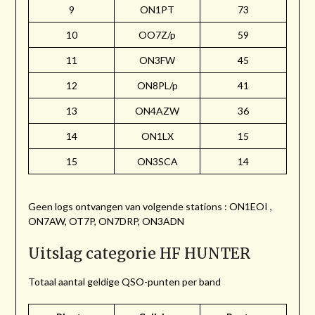
9
ON1PT
73
10
OO7Z/p
59
11
ON3FW
45
12
ON8PL/p
41
13
ON4AZW
36
14
ON1LX
15
15
ON3SCA
14
Geen logs ontvangen van volgende stations : ON1EOI ,
ON7AW, OT7P, ON7DRP, ON3ADN
Uitslag categorie HF HUNTER
Totaal aantal geldige QSO-punten per band