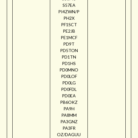
S57EA
PI4ZWN/P
PH2X
PF1SCT
PE2JB
PE1MCF
PD9T
PD5TON
PD1TN
PD1HS
PD0MNO
PD0LOF
PD0LG
PD0FDL
PD0EA
PB6OKZ
PA9H
PA8MM
PA3GNZ
PA3FR
OZ/DAGUU