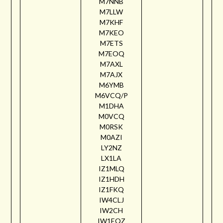
M7NNB
M7LLW
M7KHF
M7KEO
M7ETS
M7EOQ
M7AXL
M7AJX
M6YMB
M6VCQ/P
M1DHA
M0VCQ
M0RSK
M0AZI
LY2NZ
LX1LA
IZ1MLQ
IZ1HDH
IZ1FKQ
IW4CLJ
IW2CH
IW1EQZ