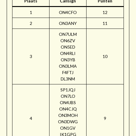
Plaats
Callsign
Punten
1
ON4CFO
12
2
ON3ANY
11
ON7ULM
ON6ZV
ON5ED
ON4RLI
3
10
ON3YB
ON3LMA
F4FTJ
DL3NM
SP1JQJ
ON7LO
ON4JBS
ON4CJQ
ON3MOH
4
9
ON3DWG
ON1GV
IK1GPG