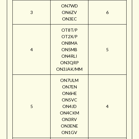
ON7WD
3
ON6ZV
6
ON3EC
OT8T/P
OT2X/P
ON8MA
4
ON5MB
5
ON4RLI
ON3QRP
ON3JAK/MM
ON7ULM
ON7EN
ON6HE
ON5VC
5
ON4JD
4
ON4CKM
ON3RV
ON3ENE
ON1GV