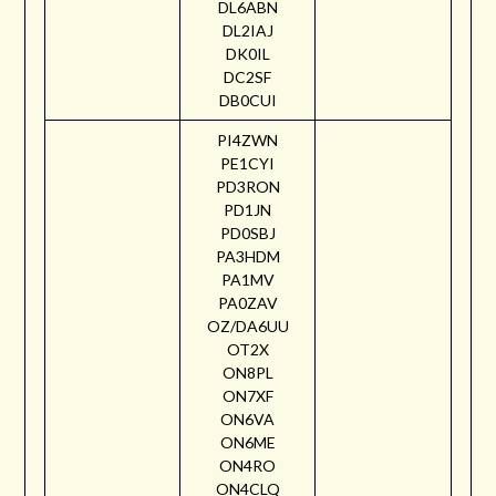
DL6ABN
DL2IAJ
DK0IL
DC2SF
DB0CUI
PI4ZWN
PE1CYI
PD3RON
PD1JN
PD0SBJ
PA3HDM
PA1MV
PA0ZAV
OZ/DA6UU
OT2X
ON8PL
ON7XF
ON6VA
ON6ME
ON4RO
ON4CLQ