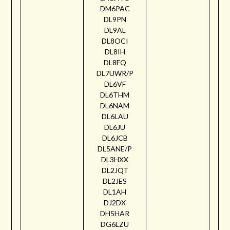
DM6PAC
DL9PN
DL9AL
DL8OCI
DL8IH
DL8FQ
DL7UWR/P
DL6VF
DL6THM
DL6NAM
DL6LAU
DL6JU
DL6JCB
DL5ANE/P
DL3HXX
DL2JQT
DL2JES
DL1AH
DJ2DX
DH5HAR
DG6LZU