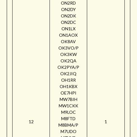
ON2RD
ON2DY
ON2DK
ON2DC
ON1LX
ON1AOX
OK8AV
OK3VO/P
OK3KW
OK2QA
OK2PYA/P
OK2JIQ
OH1RR
OH1KBX
OE7HPI
MW7BIH
MW1CKK
M9LOC
M8FTD
12
1
M8BMA/P
M7UDO