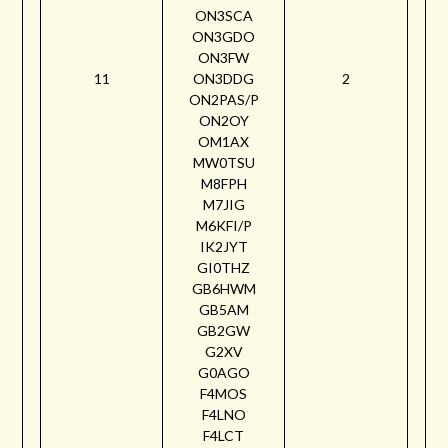
ON3SCA
ON3GDO
ON3FW
11
ON3DDG
2
ON2PAS/P
ON2OY
OM1AX
MW0TSU
M8FPH
M7JIG
M6KFI/P
IK2JYT
GI0THZ
GB6HWM
GB5AM
GB2GW
G2XV
G0AGO
F4MOS
F4LNO
F4LCT