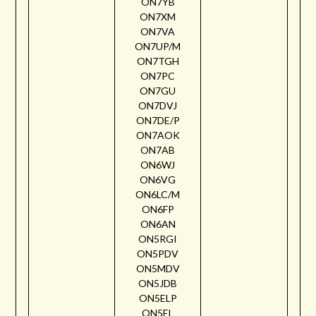
ON7YB
ON7XM
ON7VA
ON7UP/M
ON7TGH
ON7PC
ON7GU
ON7DVJ
ON7DE/P
ON7AOK
ON7AB
ON6WJ
ON6VG
ON6LC/M
ON6FP
ON6AN
ON5RGI
ON5PDV
ON5MDV
ON5JDB
ON5ELP
ON5EL