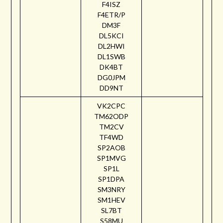
F4ISZ
F4ETR/P
DM3F
DL5KCI
DL2HWI
DL1SWB
DK4BT
DG0JPM
DD9NT
VK2CPC
TM62ODP
TM2CV
TF4WD
SP2AOB
SP1MVG
SP1L
SP1DPA
SM3NRY
SM1HEV
SL7BT
S58MU