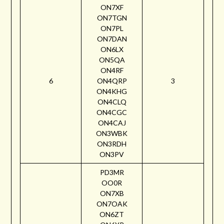
ON7XF
ON7TGN
ON7PL
ON7DAN
ON6LX
ON5QA
ON4RF
6
ON4QRP
3
ON4KHG
ON4CLQ
ON4CGC
ON4CAJ
ON3WBK
ON3RDH
ON3PV
PD3MR
OO0R
ON7XB
ON7OAK
ON6ZT