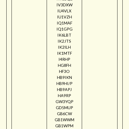
IV3DXW
IU4VLX
IU1VZH
IQ1MAF
IQ1GPG
IK6LBT
IK2JTS
IK2ILH
IK1MTF
I4RHP
HG8FH
HF3O
HB9IKN
HB9HI/P
HB9APJ
HA9RP
GW3YQP
GD5MUP
GB6CW
GB1WWM
GB1WPM