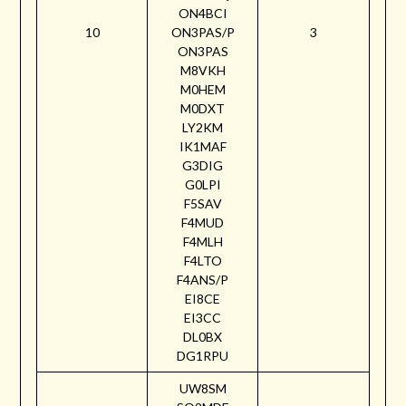
ON4BCI
10
ON3PAS/P
3
ON3PAS
M8VKH
M0HEM
M0DXT
LY2KM
IK1MAF
G3DIG
G0LPI
F5SAV
F4MUD
F4MLH
F4LTO
F4ANS/P
EI8CE
EI3CC
DL0BX
DG1RPU
UW8SM