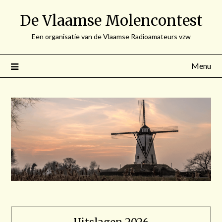
Spring
De Vlaamse Molencontest
naar
de
Een organisatie van de Vlaamse Radioamateurs vzw
inhoud
Menu