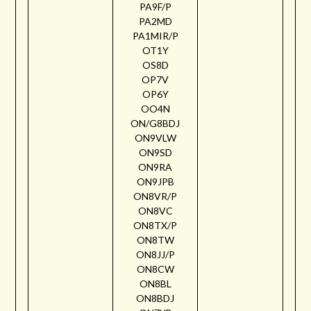
PA9F/P
PA2MD
PA1MIR/P
OT1Y
OS8D
OP7V
OP6Y
OO4N
ON/G8BDJ
ON9VLW
ON9SD
ON9RA
ON9JPB
ON8VR/P
ON8VC
ON8TX/P
ON8TW
ON8JJ/P
ON8CW
ON8BL
ON8BDJ