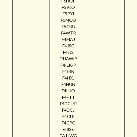
F6HQP
F5VLO
F5PYI
F5MQU
F5CBU
F4WTR
F4MAJ
F4JSC
F4JJS
F4JAW/P
F4ILK/P
F4IBN
F4HXJ
F4HUN
F4HJO
F4FTT
F4DCJ/P
F4DCJ
F4CUI
F4CPC
EI8SE
EA1JWG