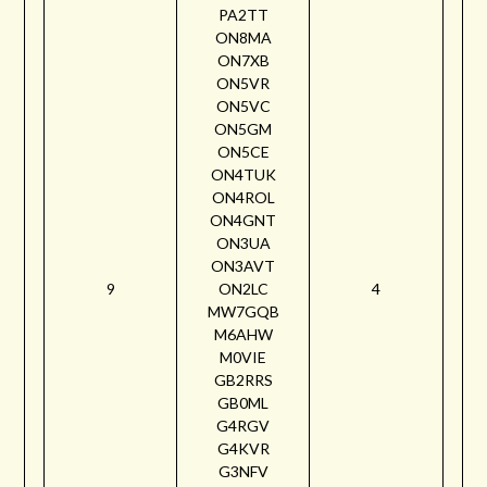
PA2TT
ON8MA
ON7XB
ON5VR
ON5VC
ON5GM
ON5CE
ON4TUK
ON4ROL
ON4GNT
ON3UA
ON3AVT
9
ON2LC
4
MW7GQB
M6AHW
M0VIE
GB2RRS
GB0ML
G4RGV
G4KVR
G3NFV