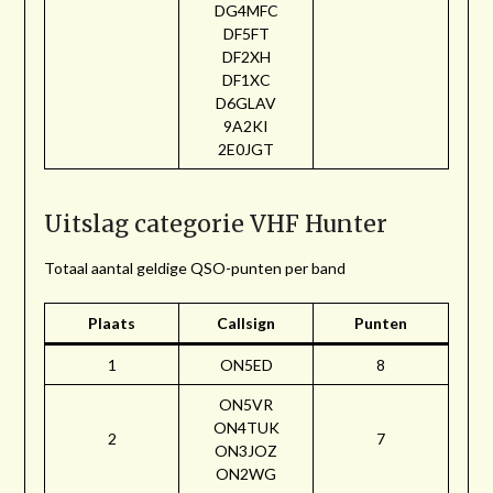
DG4MFC
DF5FT
DF2XH
DF1XC
D6GLAV
9A2KI
2E0JGT
Uitslag categorie VHF Hunter
Totaal aantal geldige QSO-punten per band
Plaats
Callsign
Punten
1
ON5ED
8
ON5VR
ON4TUK
2
7
ON3JOZ
ON2WG