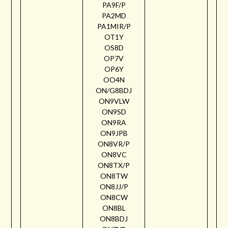
PA9F/P
PA2MD
PA1MIR/P
OT1Y
OS8D
OP7V
OP6Y
OO4N
ON/G8BDJ
ON9VLW
ON9SD
ON9RA
ON9JPB
ON8VR/P
ON8VC
ON8TX/P
ON8TW
ON8JJ/P
ON8CW
ON8BL
ON8BDJ