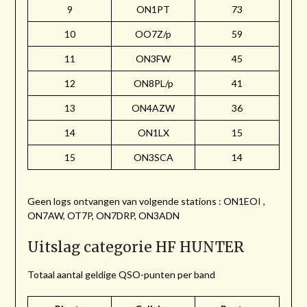
9
ON1PT
73
10
OO7Z/p
59
11
ON3FW
45
12
ON8PL/p
41
13
ON4AZW
36
14
ON1LX
15
15
ON3SCA
14
Geen logs ontvangen van volgende stations : ON1EOI ,
ON7AW, OT7P, ON7DRP, ON3ADN
Uitslag categorie HF HUNTER
Totaal aantal geldige QSO-punten per band