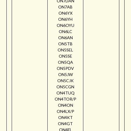
ON7DAN
ON7AB
ON6YX
ON6YH
ON6OYU
ON6LC
ON6AN
ON5TB
ON5SEL
ON5SE
ON5QA
ON5PDV
ON5JW
ON5CJK
ON5CGN
ON4TUQ
ON4TOR/P
ON4ON
ON4LX/P
ON4KT
ON4GT
ON4FL