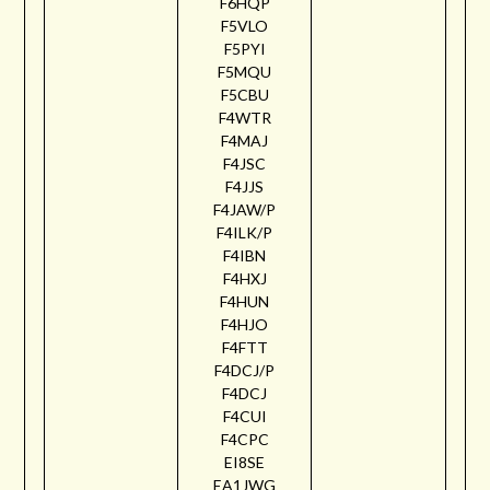
F6HQP
F5VLO
F5PYI
F5MQU
F5CBU
F4WTR
F4MAJ
F4JSC
F4JJS
F4JAW/P
F4ILK/P
F4IBN
F4HXJ
F4HUN
F4HJO
F4FTT
F4DCJ/P
F4DCJ
F4CUI
F4CPC
EI8SE
EA1JWG