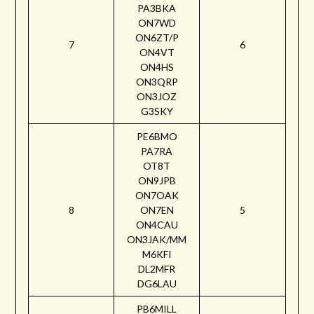
PA3BKA
ON7WD
ON6ZT/P
7
6
ON4VT
ON4HS
ON3QRP
ON3JOZ
G3SKY
PE6BMO
PA7RA
OT8T
ON9JPB
ON7OAK
8
ON7EN
5
ON4CAU
ON3JAK/MM
M6KFI
DL2MFR
DG6LAU
PB6MILL