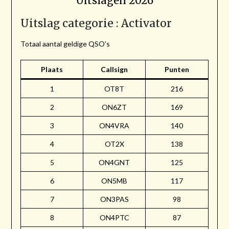
Uitslagen 2026
Uitslag categorie : Activator
Totaal aantal geldige QSO’s
Plaats
Callsign
Punten
1
OT8T
216
2
ON6ZT
169
3
ON4VRA
140
4
OT2X
138
5
ON4GNT
125
6
ON5MB
117
7
ON3PAS
98
8
ON4PTC
87