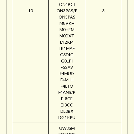
ON4BCI
10
ON3PAS/P
3
ON3PAS
M8VKH
M0HEM
M0DXT
LY2KM
IK1MAF
G3DIG
G0LPI
F5SAV
F4MUD
F4MLH
F4LTO
F4ANS/P
EI8CE
EI3CC
DL0BX
DG1RPU
UW8SM