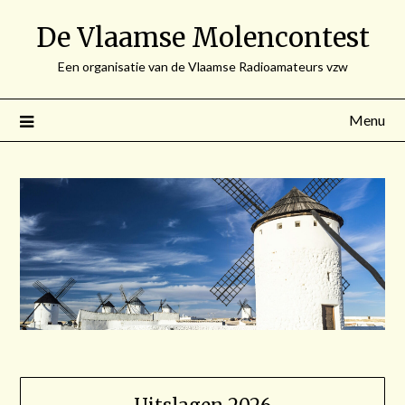
Spring
De Vlaamse Molencontest
naar
de
Een organisatie van de Vlaamse Radioamateurs vzw
inhoud
Menu