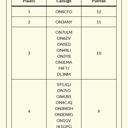
Plaats
Callsign
Punten
1
ON4CFO
12
2
ON3ANY
11
ON7ULM
ON6ZV
ON5ED
ON4RLI
3
10
ON3YB
ON3LMA
F4FTJ
DL3NM
SP1JQJ
ON7LO
ON4JBS
ON4CJQ
ON3MOH
4
9
ON3DWG
ON1GV
IK1GPG