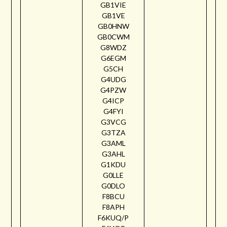
GB1VIE
GB1VE
GB0HNW
GB0CWM
G8WDZ
G6EGM
G5CH
G4UDG
G4PZW
G4ICP
G4FYI
G3VCG
G3TZA
G3AML
G3AHL
G1KDU
G0LLE
G0DLO
F8BCU
F8APH
F6KUQ/P