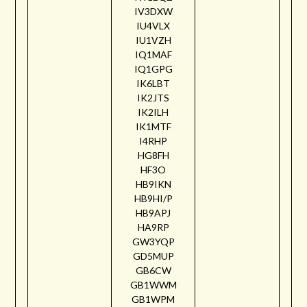
IV3DXW
IU4VLX
IU1VZH
IQ1MAF
IQ1GPG
IK6LBT
IK2JTS
IK2ILH
IK1MTF
I4RHP
HG8FH
HF3O
HB9IKN
HB9HI/P
HB9APJ
HA9RP
GW3YQP
GD5MUP
GB6CW
GB1WWM
GB1WPM