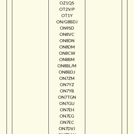
OZ1QS
OT2V/P
OT1Y
ON/G8BDJ
ON9SD
ON8VC
ON8DN
ON8DM
ON8CW
ON8BM
ON8BL/M
ON8BDJ
ON7ZM
ON7YZ
ON7YB
ON7TGN
ON7GU
ON7EH
ON7EG
ON7EC
ON7DVJ