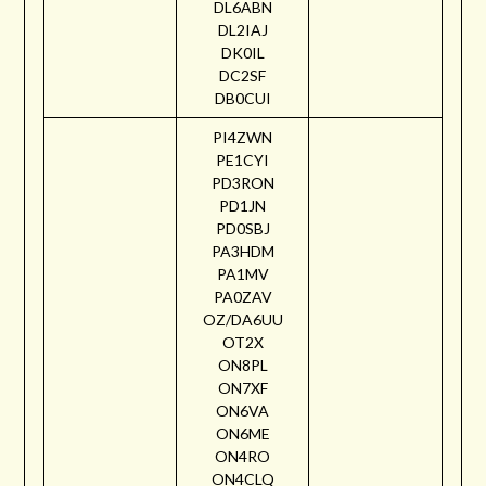
DL6ABN
DL2IAJ
DK0IL
DC2SF
DB0CUI
PI4ZWN
PE1CYI
PD3RON
PD1JN
PD0SBJ
PA3HDM
PA1MV
PA0ZAV
OZ/DA6UU
OT2X
ON8PL
ON7XF
ON6VA
ON6ME
ON4RO
ON4CLQ