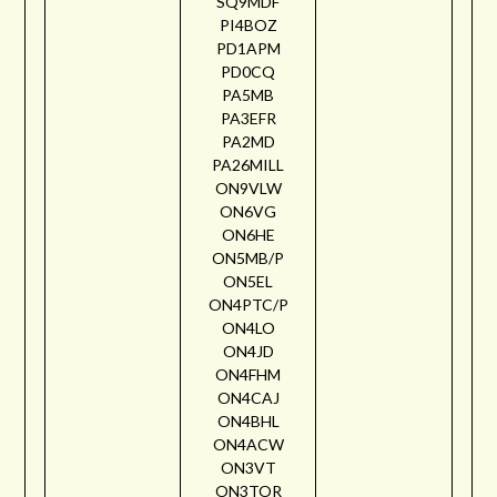
SQ9MDF
PI4BOZ
PD1APM
PD0CQ
PA5MB
PA3EFR
PA2MD
PA26MILL
ON9VLW
ON6VG
ON6HE
ON5MB/P
ON5EL
ON4PTC/P
ON4LO
ON4JD
ON4FHM
ON4CAJ
ON4BHL
ON4ACW
ON3VT
ON3TOR