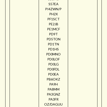
S57EA
PI4ZWN/P
PH2X
PF1SCT
PE2JB
PE1MCF
PD9T
PD5TON
PD1TN
PD1HS
PD0MNO
PD0LOF
PD0LG
PD0FDL
PD0EA
PB6OKZ
PA9H
PA8MM
PA3GNZ
PA3FR
OZ/DAGUU