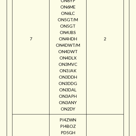
ON6YP
ON6ME
ON6LC
ON5GT/M
ON5GT
ON4JBS
7
ON4HDH
2
ON4DWT/M
ON4DWT
ON4DLX
ON3MVC
ON3JAK
ON3DDH
ON3DDG
ON3DAL
ON3APH
ON3ANY
ON2DY
PI4ZWN
PI4BOZ
PD5GH