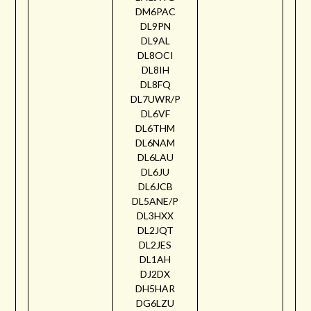
DM6PAC
DL9PN
DL9AL
DL8OCI
DL8IH
DL8FQ
DL7UWR/P
DL6VF
DL6THM
DL6NAM
DL6LAU
DL6JU
DL6JCB
DL5ANE/P
DL3HXX
DL2JQT
DL2JES
DL1AH
DJ2DX
DH5HAR
DG6LZU