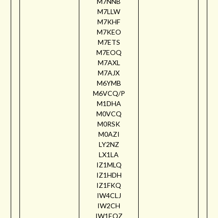
M7NNB
M7LLW
M7KHF
M7KEO
M7ETS
M7EOQ
M7AXL
M7AJX
M6YMB
M6VCQ/P
M1DHA
M0VCQ
M0RSK
M0AZI
LY2NZ
LX1LA
IZ1MLQ
IZ1HDH
IZ1FKQ
IW4CLJ
IW2CH
IW1EQZ