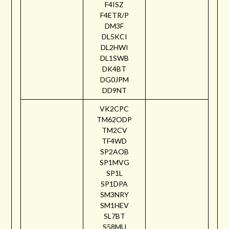
F4ISZ
F4ETR/P
DM3F
DL5KCI
DL2HWI
DL1SWB
DK4BT
DG0JPM
DD9NT
VK2CPC
TM62ODP
TM2CV
TF4WD
SP2AOB
SP1MVG
SP1L
SP1DPA
SM3NRY
SM1HEV
SL7BT
S58MU