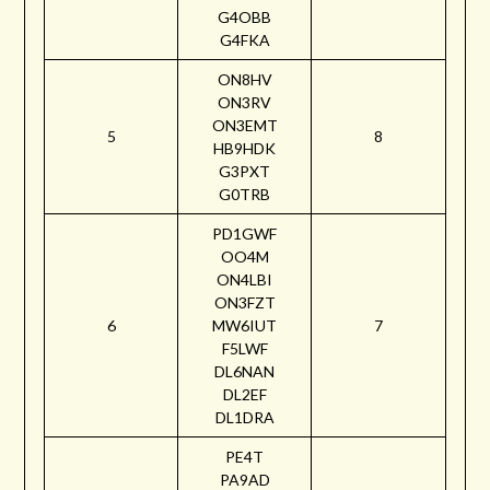
G4OBB
G4FKA
ON8HV
ON3RV
ON3EMT
5
8
HB9HDK
G3PXT
G0TRB
PD1GWF
OO4M
ON4LBI
ON3FZT
6
MW6IUT
7
F5LWF
DL6NAN
DL2EF
DL1DRA
PE4T
PA9AD