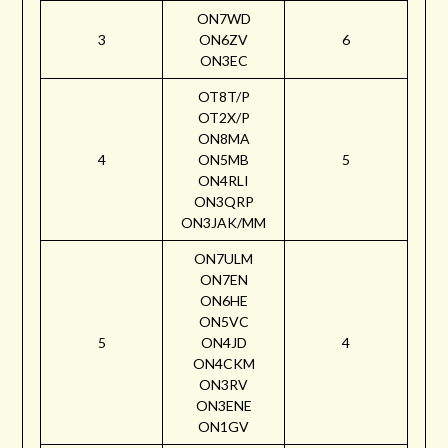
ON7WD
3
ON6ZV
6
ON3EC
OT8T/P
OT2X/P
ON8MA
4
ON5MB
5
ON4RLI
ON3QRP
ON3JAK/MM
ON7ULM
ON7EN
ON6HE
ON5VC
5
ON4JD
4
ON4CKM
ON3RV
ON3ENE
ON1GV