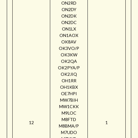
ON2RD
ON2DY
ON2DK
ON2DC
ON1LX
ON1AOX
OK8AV
OK3VO/P
OK3KW
OK2QA
OK2PYA/P
OK2JIQ
OH1RR
OH1KBX
OE7HPI
MW7BIH
MW1CKK
M9LOC
M8FTD
12
1
M8BMA/P
M7UDO