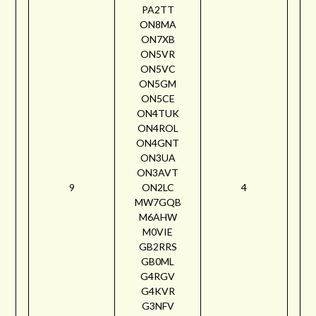
PA2TT
ON8MA
ON7XB
ON5VR
ON5VC
ON5GM
ON5CE
ON4TUK
ON4ROL
ON4GNT
ON3UA
ON3AVT
9
ON2LC
4
MW7GQB
M6AHW
M0VIE
GB2RRS
GB0ML
G4RGV
G4KVR
G3NFV