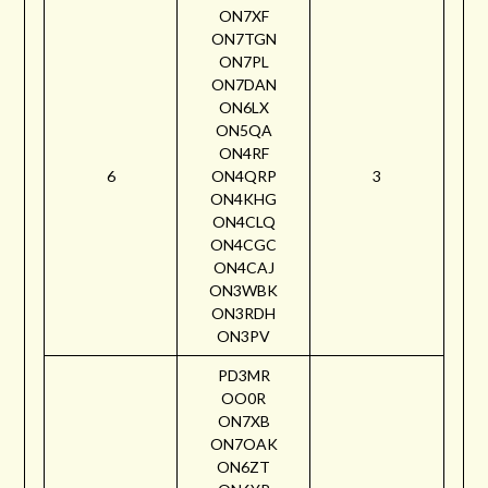
ON7XF
ON7TGN
ON7PL
ON7DAN
ON6LX
ON5QA
ON4RF
6
ON4QRP
3
ON4KHG
ON4CLQ
ON4CGC
ON4CAJ
ON3WBK
ON3RDH
ON3PV
PD3MR
OO0R
ON7XB
ON7OAK
ON6ZT