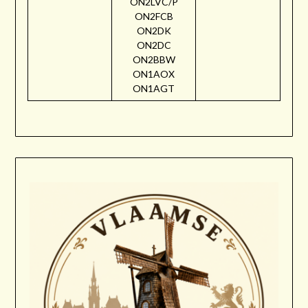
ON2LVC/P
ON2FCB
ON2DK
ON2DC
ON2BBW
ON1AOX
ON1AGT