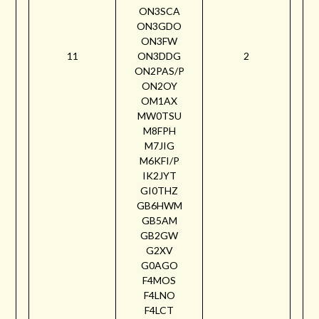
ON3SCA
ON3GDO
ON3FW
11
ON3DDG
2
ON2PAS/P
ON2OY
OM1AX
MW0TSU
M8FPH
M7JIG
M6KFI/P
IK2JYT
GI0THZ
GB6HWM
GB5AM
GB2GW
G2XV
G0AGO
F4MOS
F4LNO
F4LCT