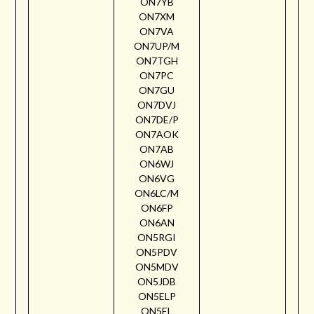
ON7YB
ON7XM
ON7VA
ON7UP/M
ON7TGH
ON7PC
ON7GU
ON7DVJ
ON7DE/P
ON7AOK
ON7AB
ON6WJ
ON6VG
ON6LC/M
ON6FP
ON6AN
ON5RGI
ON5PDV
ON5MDV
ON5JDB
ON5ELP
ON5EL