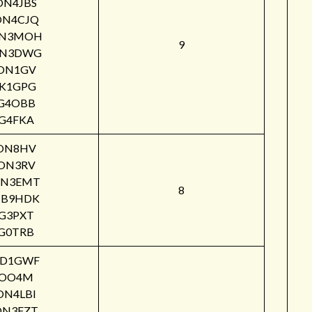
ON4JBS
ON4CJQ
N3MOH
9
N3DWG
ON1GV
IK1GPG
G4OBB
G4FKA
ON8HV
ON3RV
N3EMT
8
B9HDK
G3PXT
G0TRB
PD1GWF
OO4M
ON4LBI
ON3FZT