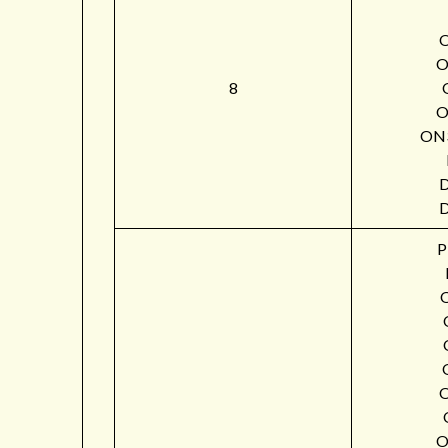
O
8
O
ON
P
O