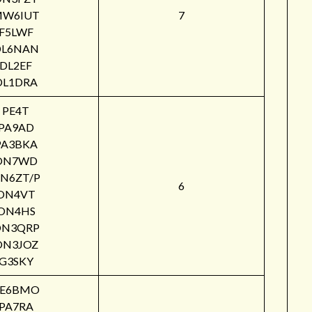
W6IUT
7
F5LWF
DL6NAN
DL2EF
DL1DRA
PE4T
PA9AD
PA3BKA
ON7WD
N6ZT/P
6
ON4VT
ON4HS
ON3QRP
ON3JOZ
G3SKY
PE6BMO
PA7RA