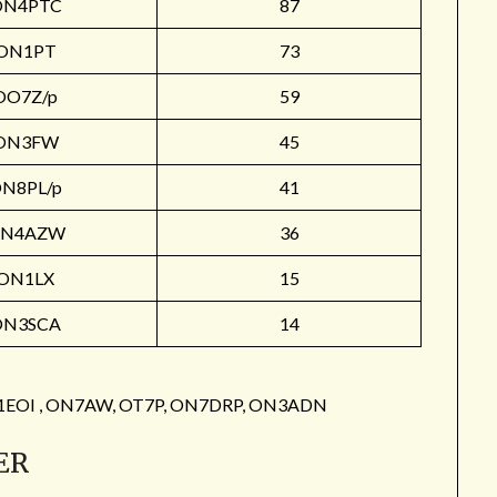
ON4PTC
87
ON1PT
73
OO7Z/p
59
ON3FW
45
N8PL/p
41
N4AZW
36
ON1LX
15
ON3SCA
14
: ON1EOI , ON7AW, OT7P, ON7DRP, ON3ADN
ER