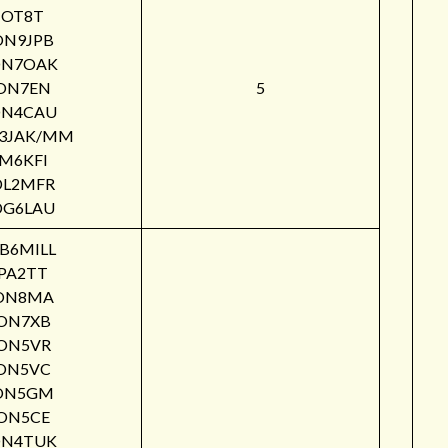
OT8T
ON9JPB
N7OAK
ON7EN
5
N4CAU
3JAK/MM
M6KFI
DL2MFR
DG6LAU
B6MILL
PA2TT
ON8MA
ON7XB
ON5VR
ON5VC
ON5GM
ON5CE
N4TUK