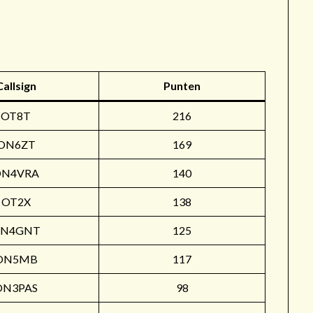
r
Callsign
Punten
OT8T
216
ON6ZT
169
ON4VRA
140
OT2X
138
N4GNT
125
ON5MB
117
ON3PAS
98