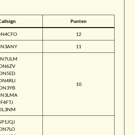
Callsign
Punten
ON4CFO
12
N3ANY
11
N7ULM
ON6ZV
ON5ED
ON4RLI
10
ON3YB
N3LMA
F4FTJ
DL3NM
SP1JQJ
ON7LO