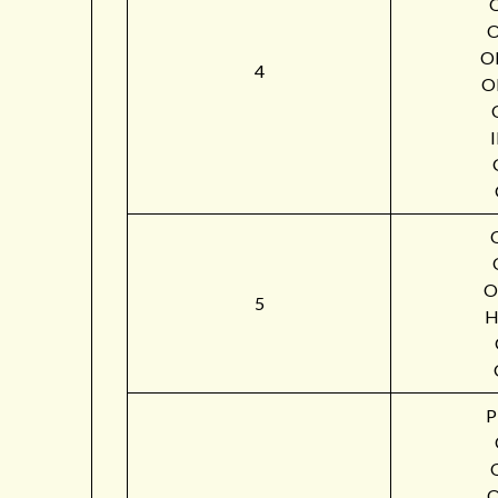
O
4
O
O
5
H