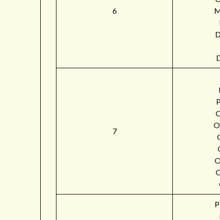
6
M
O
7