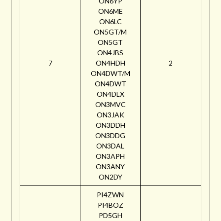
ON6YP
ON6ME
ON6LC
ON5GT/M
ON5GT
ON4JBS
7
ON4HDH
2
ON4DWT/M
ON4DWT
ON4DLX
ON3MVC
ON3JAK
ON3DDH
ON3DDG
ON3DAL
ON3APH
ON3ANY
ON2DY
PI4ZWN
PI4BOZ
PD5GH