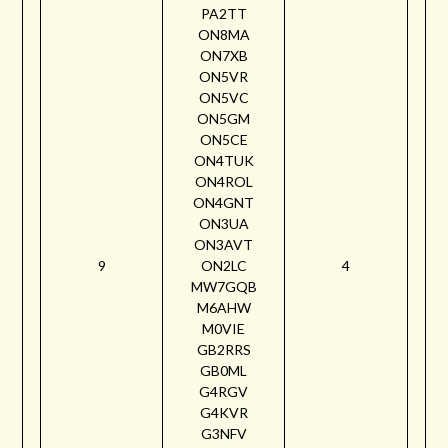
PA2TT
ON8MA
ON7XB
ON5VR
ON5VC
ON5GM
ON5CE
ON4TUK
ON4ROL
ON4GNT
ON3UA
ON3AVT
9
ON2LC
4
MW7GQB
M6AHW
M0VIE
GB2RRS
GB0ML
G4RGV
G4KVR
G3NFV