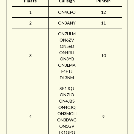
Plaats
Callsign
Punten
1
ON4CFO
12
2
ON3ANY
11
ON7ULM
ON6ZV
ON5ED
ON4RLI
3
10
ON3YB
ON3LMA
F4FTJ
DL3NM
SP1JQJ
ON7LO
ON4JBS
ON4CJQ
ON3MOH
4
9
ON3DWG
ON1GV
IK1GPG