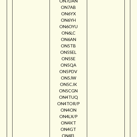
ON7DAN
ON7AB
ON6YX
ON6YH
ON6OYU
ON6LC
ON6AN
ON5TB
ON5SEL
ON5SE
ON5QA
ON5PDV
ON5JW
ON5CJK
ON5CGN
ON4TUQ
ON4TOR/P
ON4ON
ON4LX/P
ON4KT
ON4GT
ON4FL