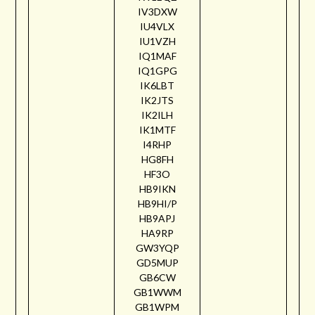
IV3DXW
IU4VLX
IU1VZH
IQ1MAF
IQ1GPG
IK6LBT
IK2JTS
IK2ILH
IK1MTF
I4RHP
HG8FH
HF3O
HB9IKN
HB9HI/P
HB9APJ
HA9RP
GW3YQP
GD5MUP
GB6CW
GB1WWM
GB1WPM