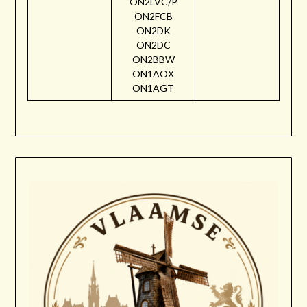
ON2LVC/P
ON2FCB
ON2DK
ON2DC
ON2BBW
ON1AOX
ON1AGT