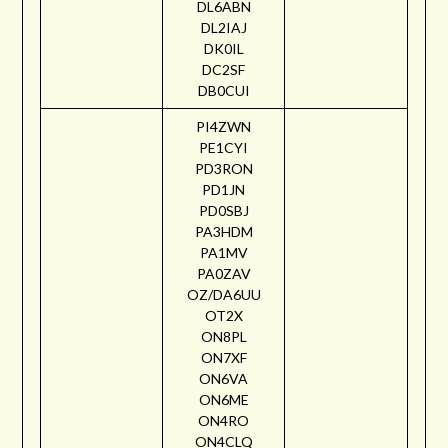
DL6ABN
DL2IAJ
DK0IL
DC2SF
DB0CUI
PI4ZWN
PE1CYI
PD3RON
PD1JN
PD0SBJ
PA3HDM
PA1MV
PA0ZAV
OZ/DA6UU
OT2X
ON8PL
ON7XF
ON6VA
ON6ME
ON4RO
ON4CLQ