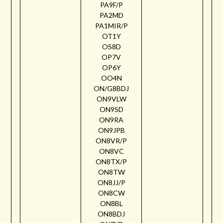
PA9F/P
PA2MD
PA1MIR/P
OT1Y
OS8D
OP7V
OP6Y
OO4N
ON/G8BDJ
ON9VLW
ON9SD
ON9RA
ON9JPB
ON8VR/P
ON8VC
ON8TX/P
ON8TW
ON8JJ/P
ON8CW
ON8BL
ON8BDJ