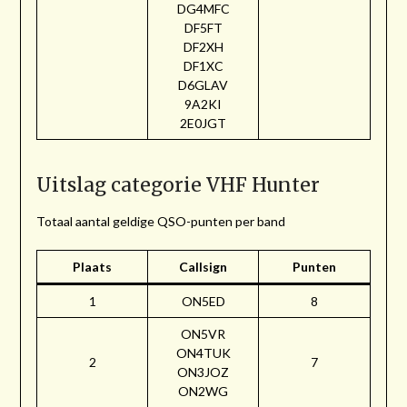
DG4MFC
DF5FT
DF2XH
DF1XC
D6GLAV
9A2KI
2E0JGT
Uitslag categorie VHF Hunter
Totaal aantal geldige QSO-punten per band
Plaats
Callsign
Punten
1
ON5ED
8
ON5VR
ON4TUK
2
7
ON3JOZ
ON2WG