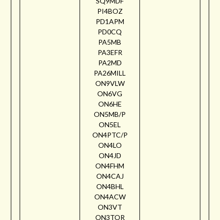
SQ9MDF
PI4BOZ
PD1APM
PD0CQ
PA5MB
PA3EFR
PA2MD
PA26MILL
ON9VLW
ON6VG
ON6HE
ON5MB/P
ON5EL
ON4PTC/P
ON4LO
ON4JD
ON4FHM
ON4CAJ
ON4BHL
ON4ACW
ON3VT
ON3TOR