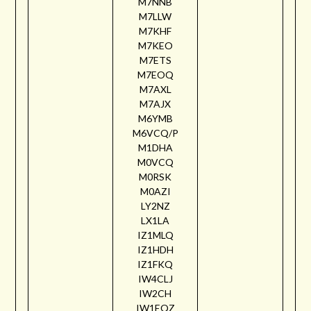
M7NNB
M7LLW
M7KHF
M7KEO
M7ETS
M7EOQ
M7AXL
M7AJX
M6YMB
M6VCQ/P
M1DHA
M0VCQ
M0RSK
M0AZI
LY2NZ
LX1LA
IZ1MLQ
IZ1HDH
IZ1FKQ
IW4CLJ
IW2CH
IW1EQZ