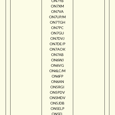
ON7YB
ON7XM
ON7VA
ON7UP/M
ON7TGH
ON7PC
ON7GU
ON7DVJ
ON7DE/P
ON7AOK
ON7AB
ON6WJ
ON6VG
ON6LC/M
ON6FP
ON6AN
ON5RGI
ON5PDV
ON5MDV
ON5JDB
ON5ELP
ON5EL