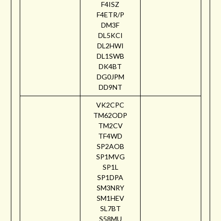
F4ISZ
F4ETR/P
DM3F
DL5KCI
DL2HWI
DL1SWB
DK4BT
DG0JPM
DD9NT
VK2CPC
TM62ODP
TM2CV
TF4WD
SP2AOB
SP1MVG
SP1L
SP1DPA
SM3NRY
SM1HEV
SL7BT
S58MU