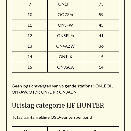
9
ON1PT
73
10
OO7Z/p
59
11
ON3FW
45
12
ON8PL/p
41
13
ON4AZW
36
14
ON1LX
15
15
ON3SCA
14
Geen logs ontvangen van volgende stations : ON1EOI ,
ON7AW, OT7P, ON7DRP, ON3ADN
Uitslag categorie HF HUNTER
Totaal aantal geldige QSO-punten per band