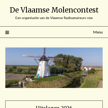
Spring
De Vlaamse Molencontest
naar
de
Een organisatie van de Vlaamse Radioamateurs vzw
inhoud
Menu