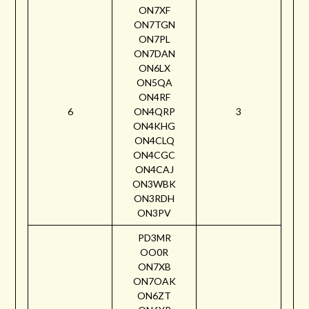
ON7XF
ON7TGN
ON7PL
ON7DAN
ON6LX
ON5QA
ON4RF
6
ON4QRP
3
ON4KHG
ON4CLQ
ON4CGC
ON4CAJ
ON3WBK
ON3RDH
ON3PV
PD3MR
OO0R
ON7XB
ON7OAK
ON6ZT