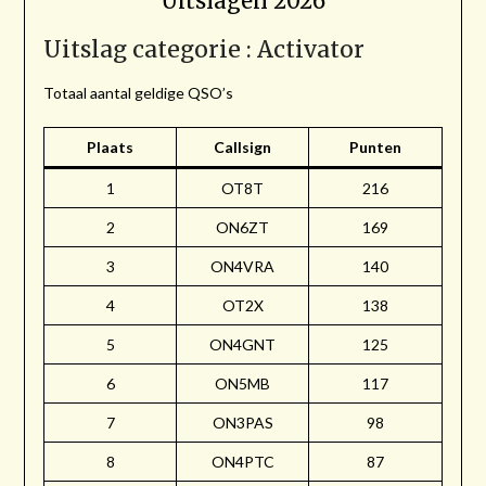
Uitslagen 2026
Uitslag categorie : Activator
Totaal aantal geldige QSO’s
Plaats
Callsign
Punten
1
OT8T
216
2
ON6ZT
169
3
ON4VRA
140
4
OT2X
138
5
ON4GNT
125
6
ON5MB
117
7
ON3PAS
98
8
ON4PTC
87