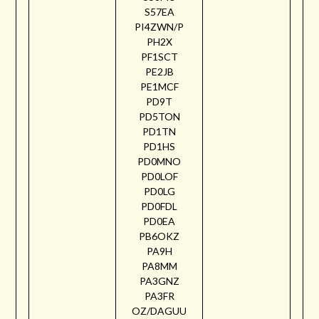
S57EA
PI4ZWN/P
PH2X
PF1SCT
PE2JB
PE1MCF
PD9T
PD5TON
PD1TN
PD1HS
PD0MNO
PD0LOF
PD0LG
PD0FDL
PD0EA
PB6OKZ
PA9H
PA8MM
PA3GNZ
PA3FR
OZ/DAGUU