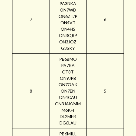
PA3BKA
ON7WD
ON6ZT/P
7
6
ON4VT
ON4HS
ON3QRP
ON3JOZ
G3SKY
PE6BMO
PA7RA
OT8T
ON9JPB
ON7OAK
8
ON7EN
5
ON4CAU
ON3JAK/MM
M6KFI
DL2MFR
DG6LAU
PB6MILL