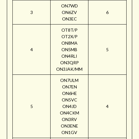
ON7WD
3
ON6ZV
6
ON3EC
OT8T/P
OT2X/P
ON8MA
4
ON5MB
5
ON4RLI
ON3QRP
ON3JAK/MM
ON7ULM
ON7EN
ON6HE
ON5VC
5
ON4JD
4
ON4CKM
ON3RV
ON3ENE
ON1GV