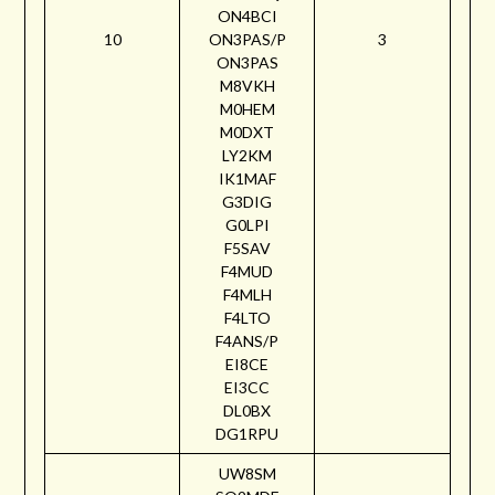
ON4BCI
10
ON3PAS/P
3
ON3PAS
M8VKH
M0HEM
M0DXT
LY2KM
IK1MAF
G3DIG
G0LPI
F5SAV
F4MUD
F4MLH
F4LTO
F4ANS/P
EI8CE
EI3CC
DL0BX
DG1RPU
UW8SM