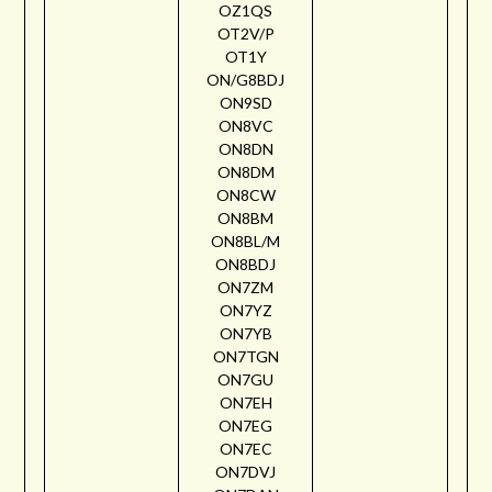
OZ1QS
OT2V/P
OT1Y
ON/G8BDJ
ON9SD
ON8VC
ON8DN
ON8DM
ON8CW
ON8BM
ON8BL/M
ON8BDJ
ON7ZM
ON7YZ
ON7YB
ON7TGN
ON7GU
ON7EH
ON7EG
ON7EC
ON7DVJ