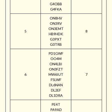
G4OBB
G4FKA
ON8HV
ON3RV
ON3EMT
5
8
HB9HDK
G3PXT
G0TRB
PD1GWF
OO4M
ON4LBI
ON3FZT
6
MW6IUT
7
F5LWF
DL6NAN
DL2EF
DL1DRA
PE4T
PA9AD