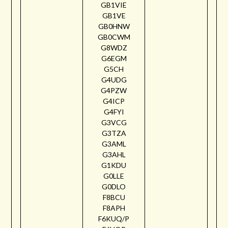
GB1VIE
GB1VE
GB0HNW
GB0CWM
G8WDZ
G6EGM
G5CH
G4UDG
G4PZW
G4ICP
G4FYI
G3VCG
G3TZA
G3AML
G3AHL
G1KDU
G0LLE
G0DLO
F8BCU
F8APH
F6KUQ/P