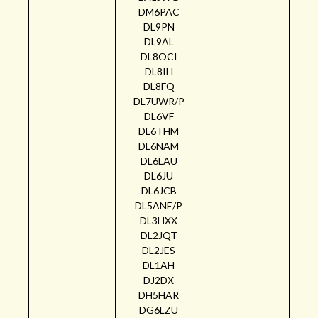
DM6PAC
DL9PN
DL9AL
DL8OCI
DL8IH
DL8FQ
DL7UWR/P
DL6VF
DL6THM
DL6NAM
DL6LAU
DL6JU
DL6JCB
DL5ANE/P
DL3HXX
DL2JQT
DL2JES
DL1AH
DJ2DX
DH5HAR
DG6LZU