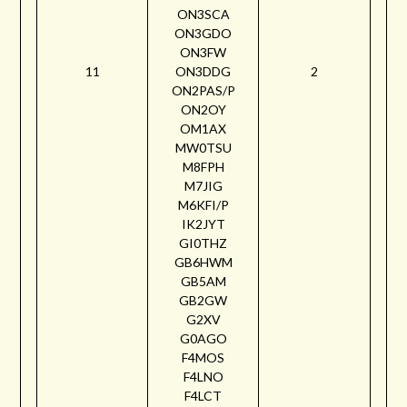
ON3SCA
ON3GDO
ON3FW
11
ON3DDG
2
ON2PAS/P
ON2OY
OM1AX
MW0TSU
M8FPH
M7JIG
M6KFI/P
IK2JYT
GI0THZ
GB6HWM
GB5AM
GB2GW
G2XV
G0AGO
F4MOS
F4LNO
F4LCT