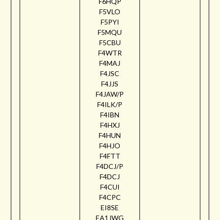
F6HQP
F5VLO
F5PYI
F5MQU
F5CBU
F4WTR
F4MAJ
F4JSC
F4JJS
F4JAW/P
F4ILK/P
F4IBN
F4HXJ
F4HUN
F4HJO
F4FTT
F4DCJ/P
F4DCJ
F4CUI
F4CPC
EI8SE
EA1JWG