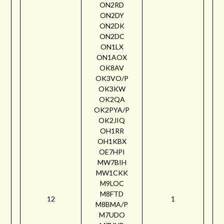
ON2RD
ON2DY
ON2DK
ON2DC
ON1LX
ON1AOX
OK8AV
OK3VO/P
OK3KW
OK2QA
OK2PYA/P
OK2JIQ
OH1RR
OH1KBX
OE7HPI
MW7BIH
MW1CKK
M9LOC
M8FTD
12
1
M8BMA/P
M7UDO