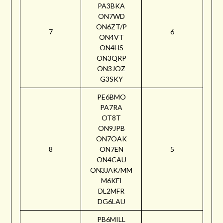
PA3BKA
ON7WD
ON6ZT/P
7
6
ON4VT
ON4HS
ON3QRP
ON3JOZ
G3SKY
PE6BMO
PA7RA
OT8T
ON9JPB
ON7OAK
8
ON7EN
5
ON4CAU
ON3JAK/MM
M6KFI
DL2MFR
DG6LAU
PB6MILL