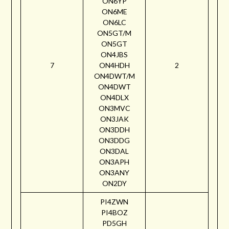
ON6YP
ON6ME
ON6LC
ON5GT/M
ON5GT
ON4JBS
7
ON4HDH
2
ON4DWT/M
ON4DWT
ON4DLX
ON3MVC
ON3JAK
ON3DDH
ON3DDG
ON3DAL
ON3APH
ON3ANY
ON2DY
PI4ZWN
PI4BOZ
PD5GH