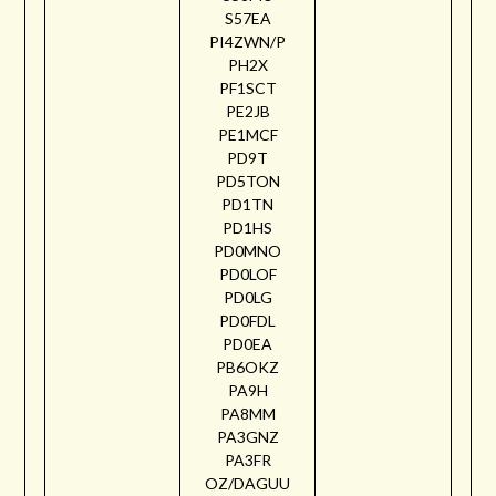
S57EA
PI4ZWN/P
PH2X
PF1SCT
PE2JB
PE1MCF
PD9T
PD5TON
PD1TN
PD1HS
PD0MNO
PD0LOF
PD0LG
PD0FDL
PD0EA
PB6OKZ
PA9H
PA8MM
PA3GNZ
PA3FR
OZ/DAGUU