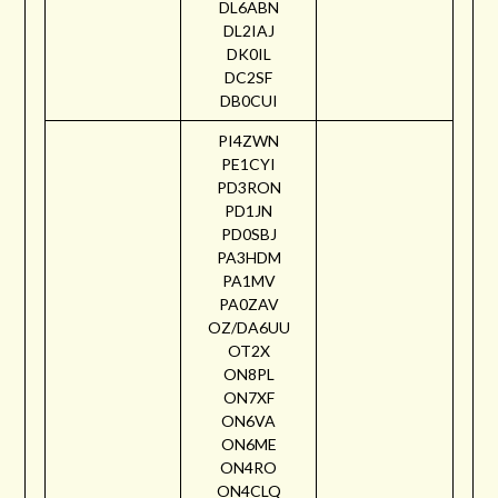
DL6ABN
DL2IAJ
DK0IL
DC2SF
DB0CUI
PI4ZWN
PE1CYI
PD3RON
PD1JN
PD0SBJ
PA3HDM
PA1MV
PA0ZAV
OZ/DA6UU
OT2X
ON8PL
ON7XF
ON6VA
ON6ME
ON4RO
ON4CLQ