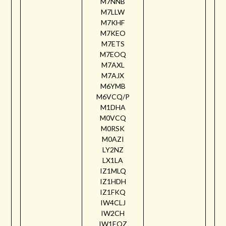
M7NNB
M7LLW
M7KHF
M7KEO
M7ETS
M7EOQ
M7AXL
M7AJX
M6YMB
M6VCQ/P
M1DHA
M0VCQ
M0RSK
M0AZI
LY2NZ
LX1LA
IZ1MLQ
IZ1HDH
IZ1FKQ
IW4CLJ
IW2CH
IW1EQZ