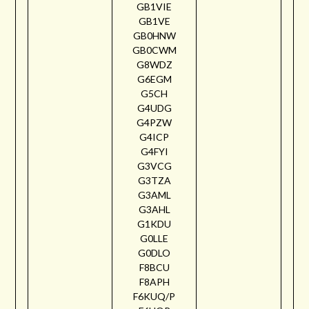
GB1VIE
GB1VE
GB0HNW
GB0CWM
G8WDZ
G6EGM
G5CH
G4UDG
G4PZW
G4ICP
G4FYI
G3VCG
G3TZA
G3AML
G3AHL
G1KDU
G0LLE
G0DLO
F8BCU
F8APH
F6KUQ/P