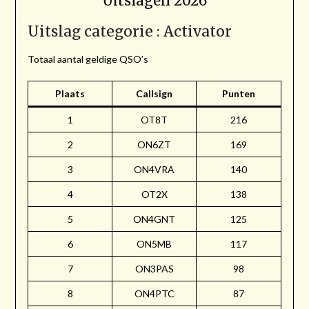
Uitslagen 2026
Uitslag categorie : Activator
Totaal aantal geldige QSO’s
Plaats
Callsign
Punten
1
OT8T
216
2
ON6ZT
169
3
ON4VRA
140
4
OT2X
138
5
ON4GNT
125
6
ON5MB
117
7
ON3PAS
98
8
ON4PTC
87