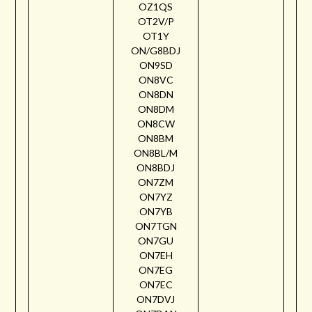
OZ1QS
OT2V/P
OT1Y
ON/G8BDJ
ON9SD
ON8VC
ON8DN
ON8DM
ON8CW
ON8BM
ON8BL/M
ON8BDJ
ON7ZM
ON7YZ
ON7YB
ON7TGN
ON7GU
ON7EH
ON7EG
ON7EC
ON7DVJ