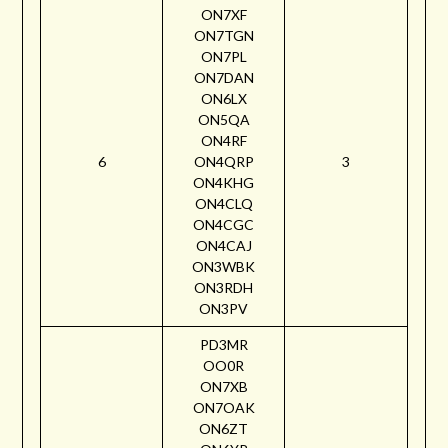
ON7XF
ON7TGN
ON7PL
ON7DAN
ON6LX
ON5QA
ON4RF
6
ON4QRP
3
ON4KHG
ON4CLQ
ON4CGC
ON4CAJ
ON3WBK
ON3RDH
ON3PV
PD3MR
OO0R
ON7XB
ON7OAK
ON6ZT