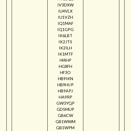
IV3DXW
IU4VLX
IU1VZH
IQ1MAF
IQ1GPG
IK6LBT
IK2JTS
IK2ILH
IK1MTF
I4RHP
HG8FH
HF3O
HB9IKN
HB9HI/P
HB9APJ
HA9RP
GW3YQP
GD5MUP
GB6CW
GB1WWM
GB1WPM