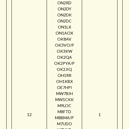
ON2RD
ON2DY
ON2DK
ON2DC
ON1LX
ON1AOX
OK8AV
OK3VO/P
OK3KW
OK2QA
OK2PYA/P
OK2JIQ
OH1RR
OH1KBX
OE7HPI
MW7BIH
MW1CKK
M9LOC
M8FTD
12
1
M8BMA/P
M7UDO