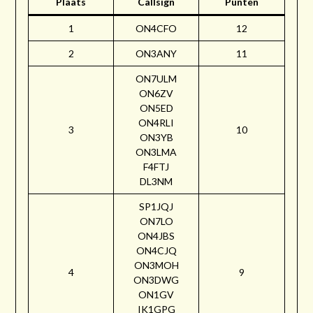
Plaats
Callsign
Punten
1
ON4CFO
12
2
ON3ANY
11
ON7ULM
ON6ZV
ON5ED
ON4RLI
3
10
ON3YB
ON3LMA
F4FTJ
DL3NM
SP1JQJ
ON7LO
ON4JBS
ON4CJQ
ON3MOH
4
9
ON3DWG
ON1GV
IK1GPG