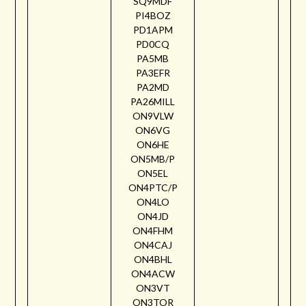
SQ9MDF
PI4BOZ
PD1APM
PD0CQ
PA5MB
PA3EFR
PA2MD
PA26MILL
ON9VLW
ON6VG
ON6HE
ON5MB/P
ON5EL
ON4PTC/P
ON4LO
ON4JD
ON4FHM
ON4CAJ
ON4BHL
ON4ACW
ON3VT
ON3TOR