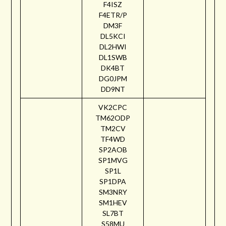
F4ISZ
F4ETR/P
DM3F
DL5KCI
DL2HWI
DL1SWB
DK4BT
DG0JPM
DD9NT
VK2CPC
TM62ODP
TM2CV
TF4WD
SP2AOB
SP1MVG
SP1L
SP1DPA
SM3NRY
SM1HEV
SL7BT
S58MU