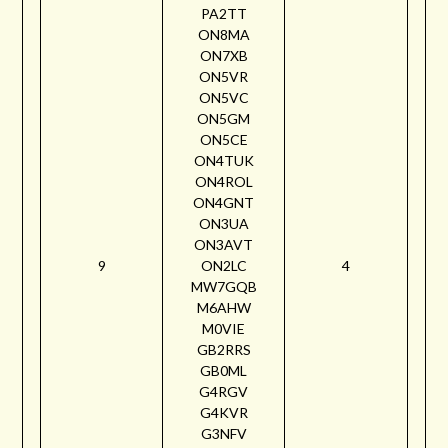
PA2TT
ON8MA
ON7XB
ON5VR
ON5VC
ON5GM
ON5CE
ON4TUK
ON4ROL
ON4GNT
ON3UA
ON3AVT
9
ON2LC
4
MW7GQB
M6AHW
M0VIE
GB2RRS
GB0ML
G4RGV
G4KVR
G3NFV