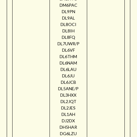
DM6PAC
DL9PN
DL9AL
DL8OCI
DL8IH
DL8FQ
DL7UWR/P
DL6VF
DL6THM
DL6NAM
DL6LAU
DL6JU
DL6JCB
DL5ANE/P
DL3HXX
DL2JQT
DL2JES
DL1AH
DJ2DX
DH5HAR
DG6LZU