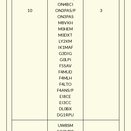
ON4BCI
10
ON3PAS/P
3
ON3PAS
M8VKH
M0HEM
M0DXT
LY2KM
IK1MAF
G3DIG
G0LPI
F5SAV
F4MUD
F4MLH
F4LTO
F4ANS/P
EI8CE
EI3CC
DL0BX
DG1RPU
UW8SM