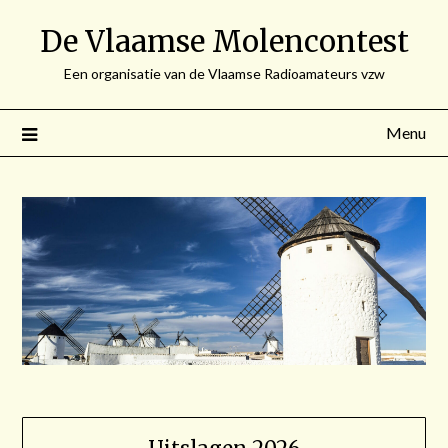
Spring
De Vlaamse Molencontest
naar
de
Een organisatie van de Vlaamse Radioamateurs vzw
inhoud
Menu