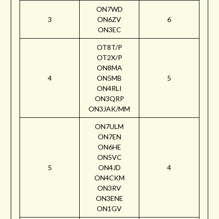
ON7WD
3
ON6ZV
6
ON3EC
OT8T/P
OT2X/P
ON8MA
4
ON5MB
5
ON4RLI
ON3QRP
ON3JAK/MM
ON7ULM
ON7EN
ON6HE
ON5VC
5
ON4JD
4
ON4CKM
ON3RV
ON3ENE
ON1GV