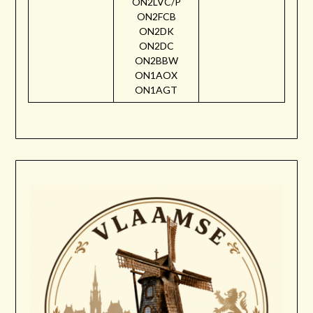
ON2LVC/P
ON2FCB
ON2DK
ON2DC
ON2BBW
ON1AOX
ON1AGT