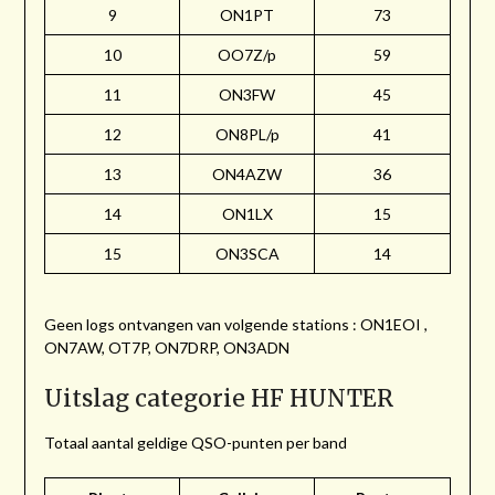
9
ON1PT
73
10
OO7Z/p
59
11
ON3FW
45
12
ON8PL/p
41
13
ON4AZW
36
14
ON1LX
15
15
ON3SCA
14
Geen logs ontvangen van volgende stations : ON1EOI ,
ON7AW, OT7P, ON7DRP, ON3ADN
Uitslag categorie HF HUNTER
Totaal aantal geldige QSO-punten per band