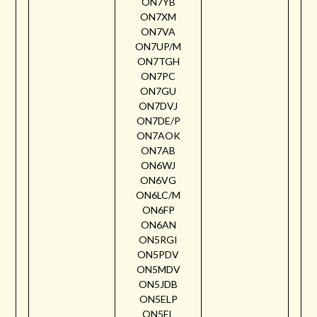
ON7YB
ON7XM
ON7VA
ON7UP/M
ON7TGH
ON7PC
ON7GU
ON7DVJ
ON7DE/P
ON7AOK
ON7AB
ON6WJ
ON6VG
ON6LC/M
ON6FP
ON6AN
ON5RGI
ON5PDV
ON5MDV
ON5JDB
ON5ELP
ON5EL