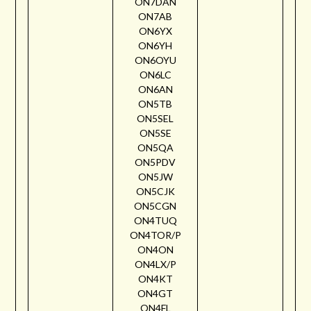
ON7DAN
ON7AB
ON6YX
ON6YH
ON6OYU
ON6LC
ON6AN
ON5TB
ON5SEL
ON5SE
ON5QA
ON5PDV
ON5JW
ON5CJK
ON5CGN
ON4TUQ
ON4TOR/P
ON4ON
ON4LX/P
ON4KT
ON4GT
ON4FL