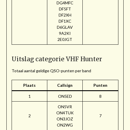
DG4MFC
DF5FT
DF2XH
DF1XC
D6GLAV
9A2KI
2E0JGT
Uitslag categorie VHF Hunter
Totaal aantal geldige QSO-punten per band
Plaats
Callsign
Punten
1
ON5ED
8
ON5VR
ON4TUK
2
7
ON3JOZ
ON2WG