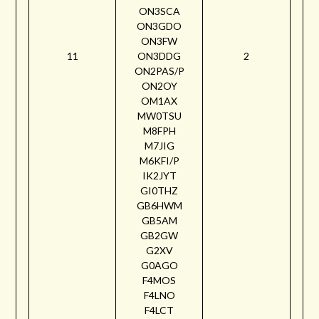
ON3SCA
ON3GDO
ON3FW
11
ON3DDG
2
ON2PAS/P
ON2OY
OM1AX
MW0TSU
M8FPH
M7JIG
M6KFI/P
IK2JYT
GI0THZ
GB6HWM
GB5AM
GB2GW
G2XV
G0AGO
F4MOS
F4LNO
F4LCT