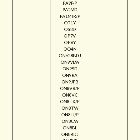
PA9F/P
PA2MD
PA1MIR/P
OT1Y
OS8D
OP7V
OP6Y
OO4N
ON/G8BDJ
ON9VLW
ON9SD
ON9RA
ON9JPB
ON8VR/P
ON8VC
ON8TX/P
ON8TW
ON8JJ/P
ON8CW
ON8BL
ON8BDJ