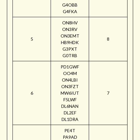
G4OBB
G4FKA
ON8HV
ON3RV
ON3EMT
5
8
HB9HDK
G3PXT
G0TRB
PD1GWF
OO4M
ON4LBI
ON3FZT
6
MW6IUT
7
F5LWF
DL6NAN
DL2EF
DL1DRA
PE4T
PA9AD