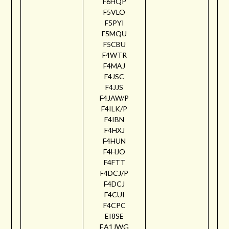
F6HQP
F5VLO
F5PYI
F5MQU
F5CBU
F4WTR
F4MAJ
F4JSC
F4JJS
F4JAW/P
F4ILK/P
F4IBN
F4HXJ
F4HUN
F4HJO
F4FTT
F4DCJ/P
F4DCJ
F4CUI
F4CPC
EI8SE
EA1JWG