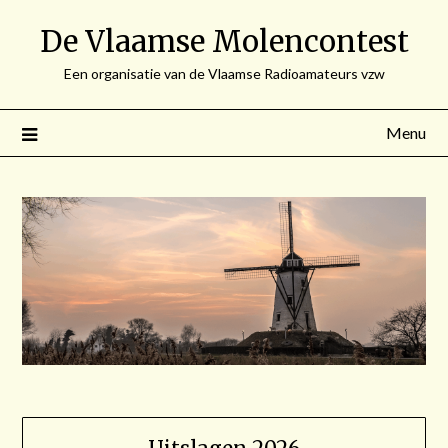
Spring
De Vlaamse Molencontest
naar
de
Een organisatie van de Vlaamse Radioamateurs vzw
inhoud
Menu