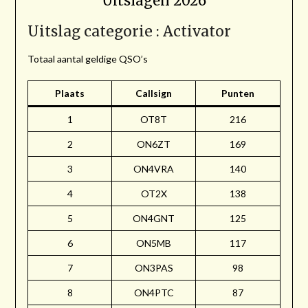
Uitslagen 2026
Uitslag categorie : Activator
Totaal aantal geldige QSO’s
Plaats
Callsign
Punten
1
OT8T
216
2
ON6ZT
169
3
ON4VRA
140
4
OT2X
138
5
ON4GNT
125
6
ON5MB
117
7
ON3PAS
98
8
ON4PTC
87