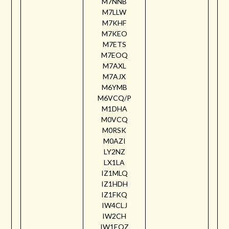
M7NNB
M7LLW
M7KHF
M7KEO
M7ETS
M7EOQ
M7AXL
M7AJX
M6YMB
M6VCQ/P
M1DHA
M0VCQ
M0RSK
M0AZI
LY2NZ
LX1LA
IZ1MLQ
IZ1HDH
IZ1FKQ
IW4CLJ
IW2CH
IW1EQZ