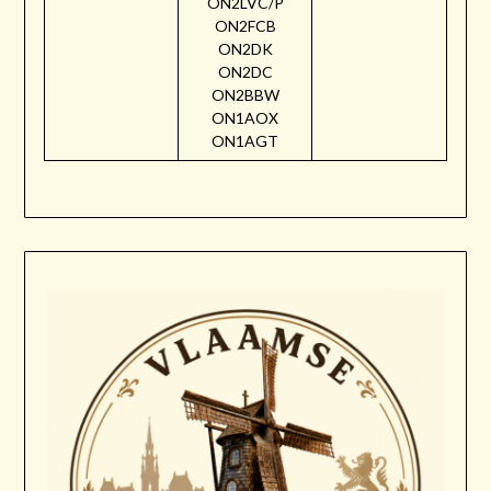
ON2LVC/P
ON2FCB
ON2DK
ON2DC
ON2BBW
ON1AOX
ON1AGT