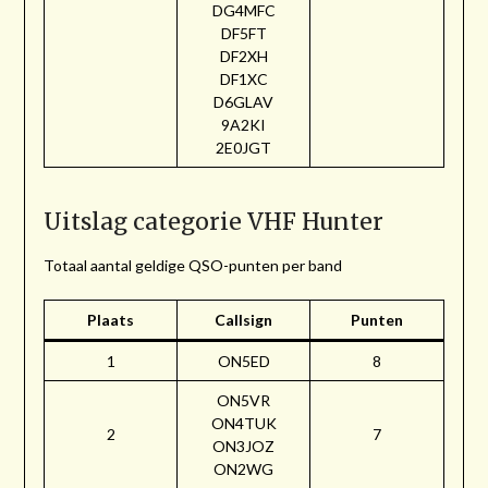
DG4MFC
DF5FT
DF2XH
DF1XC
D6GLAV
9A2KI
2E0JGT
Uitslag categorie VHF Hunter
Totaal aantal geldige QSO-punten per band
Plaats
Callsign
Punten
1
ON5ED
8
ON5VR
ON4TUK
2
7
ON3JOZ
ON2WG