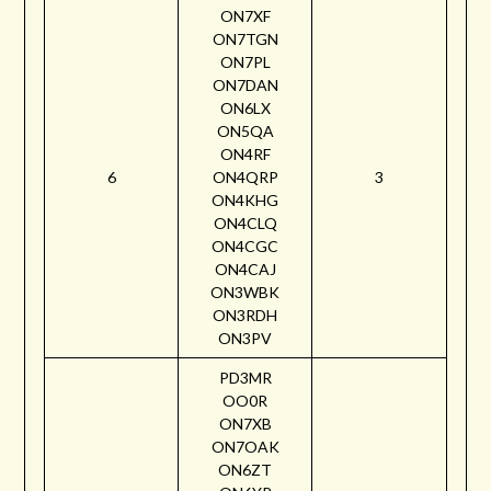
ON7XF
ON7TGN
ON7PL
ON7DAN
ON6LX
ON5QA
ON4RF
6
ON4QRP
3
ON4KHG
ON4CLQ
ON4CGC
ON4CAJ
ON3WBK
ON3RDH
ON3PV
PD3MR
OO0R
ON7XB
ON7OAK
ON6ZT