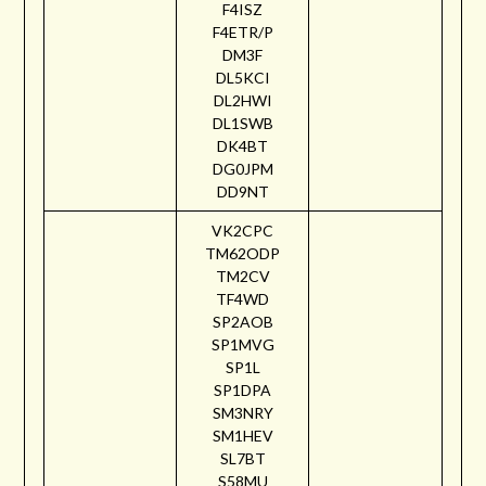
F4ISZ
F4ETR/P
DM3F
DL5KCI
DL2HWI
DL1SWB
DK4BT
DG0JPM
DD9NT
VK2CPC
TM62ODP
TM2CV
TF4WD
SP2AOB
SP1MVG
SP1L
SP1DPA
SM3NRY
SM1HEV
SL7BT
S58MU