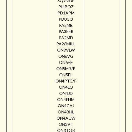
SQ9MDF
PI4BOZ
PD1APM
PD0CQ
PA5MB
PA3EFR
PA2MD
PA26MILL
ON9VLW
ON6VG
ON6HE
ON5MB/P
ON5EL
ON4PTC/P
ON4LO
ON4JD
ON4FHM
ON4CAJ
ON4BHL
ON4ACW
ON3VT
ON3TOR