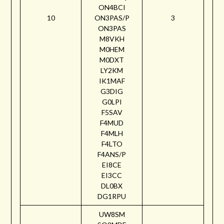
ON4BCI
10
ON3PAS/P
3
ON3PAS
M8VKH
M0HEM
M0DXT
LY2KM
IK1MAF
G3DIG
G0LPI
F5SAV
F4MUD
F4MLH
F4LTO
F4ANS/P
EI8CE
EI3CC
DL0BX
DG1RPU
UW8SM