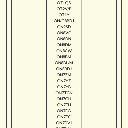
OZ1QS
OT2V/P
OT1Y
ON/G8BDJ
ON9SD
ON8VC
ON8DN
ON8DM
ON8CW
ON8BM
ON8BL/M
ON8BDJ
ON7ZM
ON7YZ
ON7YB
ON7TGN
ON7GU
ON7EH
ON7EG
ON7EC
ON7DVJ