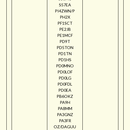
S57EA
PI4ZWN/P
PH2X
PF1SCT
PE2JB
PE1MCF
PD9T
PD5TON
PD1TN
PD1HS
PD0MNO
PD0LOF
PD0LG
PD0FDL
PD0EA
PB6OKZ
PA9H
PA8MM
PA3GNZ
PA3FR
OZ/DAGUU