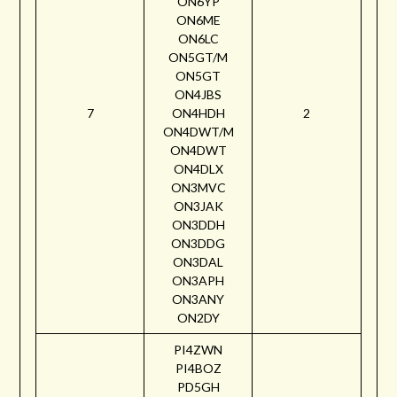
ON6YP
ON6ME
ON6LC
ON5GT/M
ON5GT
ON4JBS
7
ON4HDH
2
ON4DWT/M
ON4DWT
ON4DLX
ON3MVC
ON3JAK
ON3DDH
ON3DDG
ON3DAL
ON3APH
ON3ANY
ON2DY
PI4ZWN
PI4BOZ
PD5GH