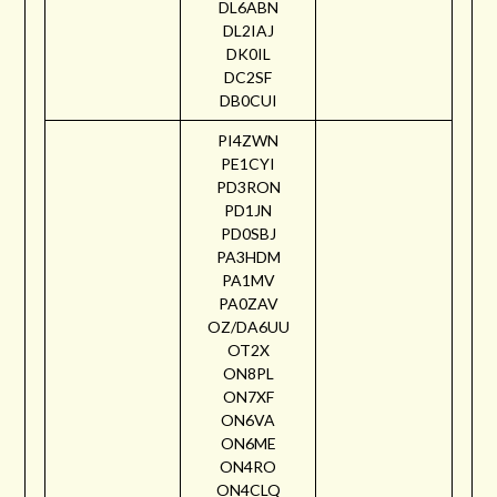
DL6ABN
DL2IAJ
DK0IL
DC2SF
DB0CUI
PI4ZWN
PE1CYI
PD3RON
PD1JN
PD0SBJ
PA3HDM
PA1MV
PA0ZAV
OZ/DA6UU
OT2X
ON8PL
ON7XF
ON6VA
ON6ME
ON4RO
ON4CLQ