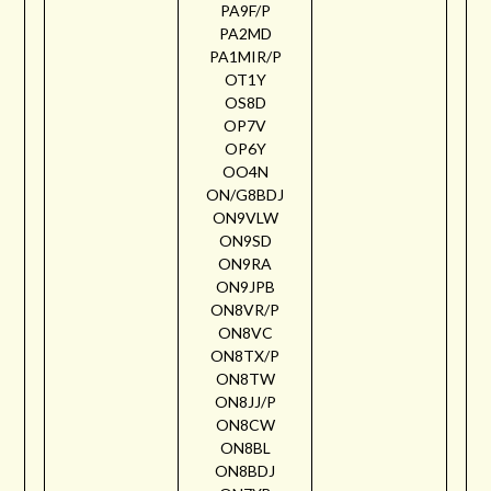
PA9F/P
PA2MD
PA1MIR/P
OT1Y
OS8D
OP7V
OP6Y
OO4N
ON/G8BDJ
ON9VLW
ON9SD
ON9RA
ON9JPB
ON8VR/P
ON8VC
ON8TX/P
ON8TW
ON8JJ/P
ON8CW
ON8BL
ON8BDJ