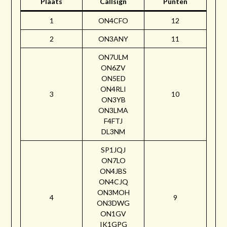
Plaats
Callsign
Punten
1
ON4CFO
12
2
ON3ANY
11
ON7ULM
ON6ZV
ON5ED
ON4RLI
3
10
ON3YB
ON3LMA
F4FTJ
DL3NM
SP1JQJ
ON7LO
ON4JBS
ON4CJQ
ON3MOH
4
9
ON3DWG
ON1GV
IK1GPG