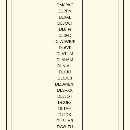
DM6PAC
DL9PN
DL9AL
DL8OCI
DL8IH
DL8FQ
DL7UWR/P
DL6VF
DL6THM
DL6NAM
DL6LAU
DL6JU
DL6JCB
DL5ANE/P
DL3HXX
DL2JQT
DL2JES
DL1AH
DJ2DX
DH5HAR
DG6LZU