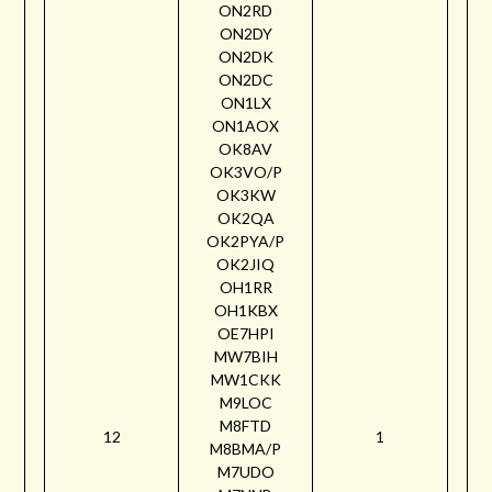
ON2RD
ON2DY
ON2DK
ON2DC
ON1LX
ON1AOX
OK8AV
OK3VO/P
OK3KW
OK2QA
OK2PYA/P
OK2JIQ
OH1RR
OH1KBX
OE7HPI
MW7BIH
MW1CKK
M9LOC
M8FTD
12
1
M8BMA/P
M7UDO