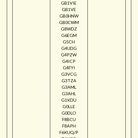
GB1VIE
GB1VE
GB0HNW
GB0CWM
G8WDZ
G6EGM
G5CH
G4UDG
G4PZW
G4ICP
G4FYI
G3VCG
G3TZA
G3AML
G3AHL
G1KDU
G0LLE
G0DLO
F8BCU
F8APH
F6KUQ/P