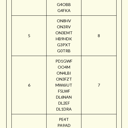
G4OBB
G4FKA
ON8HV
ON3RV
ON3EMT
5
8
HB9HDK
G3PXT
G0TRB
PD1GWF
OO4M
ON4LBI
ON3FZT
6
MW6IUT
7
F5LWF
DL6NAN
DL2EF
DL1DRA
PE4T
PA9AD