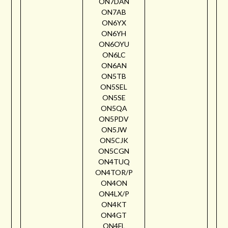
ON7DAN
ON7AB
ON6YX
ON6YH
ON6OYU
ON6LC
ON6AN
ON5TB
ON5SEL
ON5SE
ON5QA
ON5PDV
ON5JW
ON5CJK
ON5CGN
ON4TUQ
ON4TOR/P
ON4ON
ON4LX/P
ON4KT
ON4GT
ON4FL