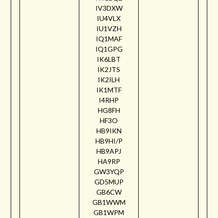
IV3DXW
IU4VLX
IU1VZH
IQ1MAF
IQ1GPG
IK6LBT
IK2JTS
IK2ILH
IK1MTF
I4RHP
HG8FH
HF3O
HB9IKN
HB9HI/P
HB9APJ
HA9RP
GW3YQP
GD5MUP
GB6CW
GB1WWM
GB1WPM