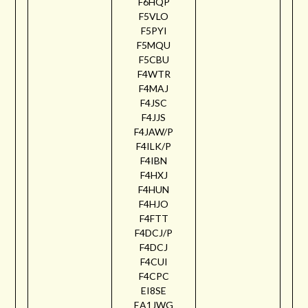
F6HQP
F5VLO
F5PYI
F5MQU
F5CBU
F4WTR
F4MAJ
F4JSC
F4JJS
F4JAW/P
F4ILK/P
F4IBN
F4HXJ
F4HUN
F4HJO
F4FTT
F4DCJ/P
F4DCJ
F4CUI
F4CPC
EI8SE
EA1JWG