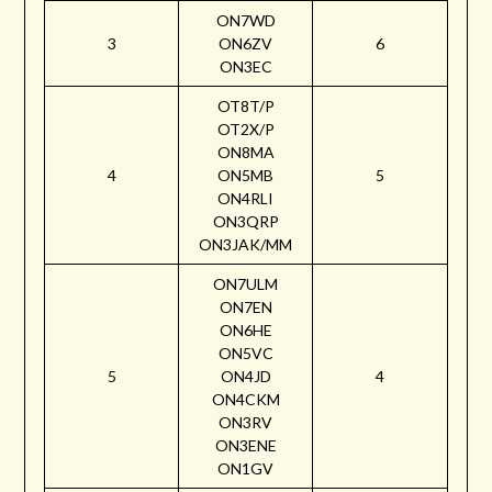
ON7WD
3
ON6ZV
6
ON3EC
OT8T/P
OT2X/P
ON8MA
4
ON5MB
5
ON4RLI
ON3QRP
ON3JAK/MM
ON7ULM
ON7EN
ON6HE
ON5VC
5
ON4JD
4
ON4CKM
ON3RV
ON3ENE
ON1GV