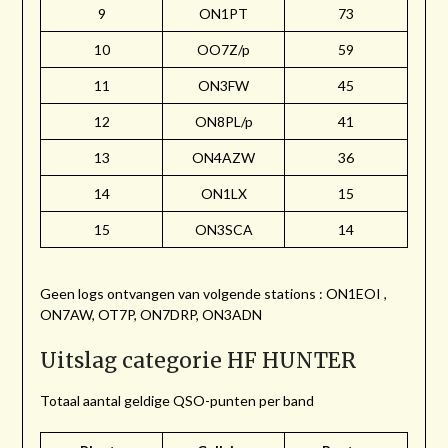
9
ON1PT
73
10
OO7Z/p
59
11
ON3FW
45
12
ON8PL/p
41
13
ON4AZW
36
14
ON1LX
15
15
ON3SCA
14
Geen logs ontvangen van volgende stations : ON1EOI ,
ON7AW, OT7P, ON7DRP, ON3ADN
Uitslag categorie HF HUNTER
Totaal aantal geldige QSO-punten per band