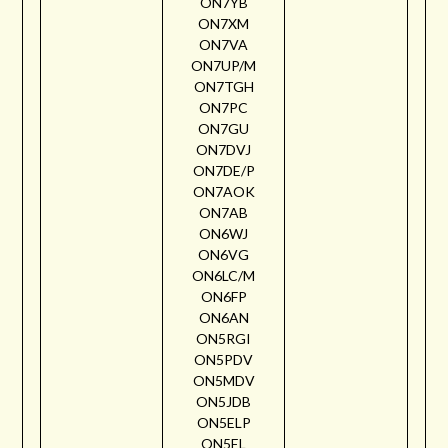
ON7YB
ON7XM
ON7VA
ON7UP/M
ON7TGH
ON7PC
ON7GU
ON7DVJ
ON7DE/P
ON7AOK
ON7AB
ON6WJ
ON6VG
ON6LC/M
ON6FP
ON6AN
ON5RGI
ON5PDV
ON5MDV
ON5JDB
ON5ELP
ON5EL