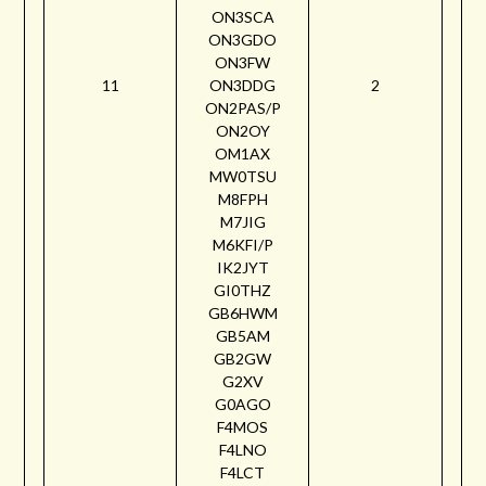
ON3SCA
ON3GDO
ON3FW
11
ON3DDG
2
ON2PAS/P
ON2OY
OM1AX
MW0TSU
M8FPH
M7JIG
M6KFI/P
IK2JYT
GI0THZ
GB6HWM
GB5AM
GB2GW
G2XV
G0AGO
F4MOS
F4LNO
F4LCT