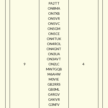
PA2TT
ON8MA
ON7XB
ON5VR
ON5VC
ON5GM
ON5CE
ON4TUK
ON4ROL
ON4GNT
ON3UA
ON3AVT
9
ON2LC
4
MW7GQB
M6AHW
M0VIE
GB2RRS
GB0ML
G4RGV
G4KVR
G3NFV