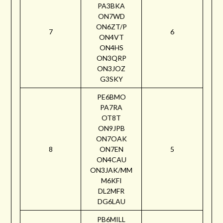
PA3BKA
ON7WD
ON6ZT/P
7
6
ON4VT
ON4HS
ON3QRP
ON3JOZ
G3SKY
PE6BMO
PA7RA
OT8T
ON9JPB
ON7OAK
8
ON7EN
5
ON4CAU
ON3JAK/MM
M6KFI
DL2MFR
DG6LAU
PB6MILL