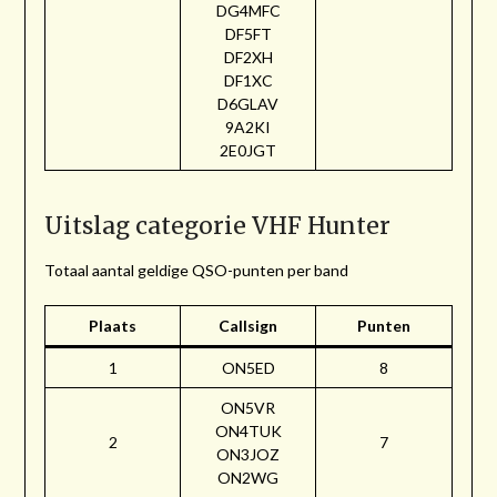
DG4MFC
DF5FT
DF2XH
DF1XC
D6GLAV
9A2KI
2E0JGT
Uitslag categorie VHF Hunter
Totaal aantal geldige QSO-punten per band
Plaats
Callsign
Punten
1
ON5ED
8
ON5VR
ON4TUK
2
7
ON3JOZ
ON2WG