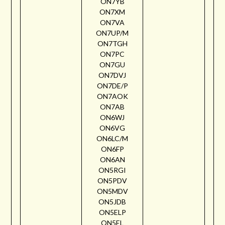
ON7YB
ON7XM
ON7VA
ON7UP/M
ON7TGH
ON7PC
ON7GU
ON7DVJ
ON7DE/P
ON7AOK
ON7AB
ON6WJ
ON6VG
ON6LC/M
ON6FP
ON6AN
ON5RGI
ON5PDV
ON5MDV
ON5JDB
ON5ELP
ON5EL