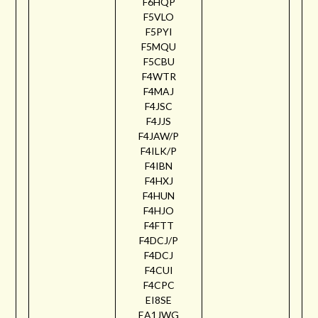
F6HQP
F5VLO
F5PYI
F5MQU
F5CBU
F4WTR
F4MAJ
F4JSC
F4JJS
F4JAW/P
F4ILK/P
F4IBN
F4HXJ
F4HUN
F4HJO
F4FTT
F4DCJ/P
F4DCJ
F4CUI
F4CPC
EI8SE
EA1JWG