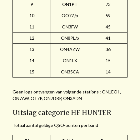
9
ON1PT
73
10
OO7Z/p
59
11
ON3FW
45
12
ON8PL/p
41
13
ON4AZW
36
14
ON1LX
15
15
ON3SCA
14
Geen logs ontvangen van volgende stations : ON1EOI ,
ON7AW, OT7P, ON7DRP, ON3ADN
Uitslag categorie HF HUNTER
Totaal aantal geldige QSO-punten per band