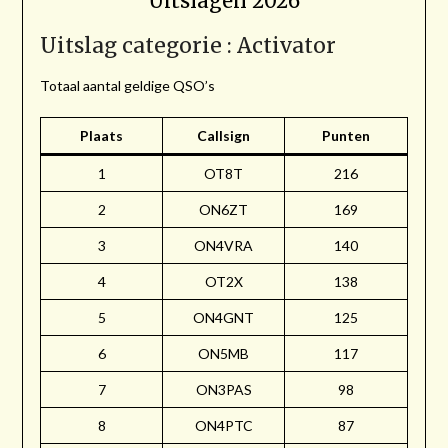
Uitslagen 2026
Uitslag categorie : Activator
Totaal aantal geldige QSO’s
Plaats
Callsign
Punten
1
OT8T
216
2
ON6ZT
169
3
ON4VRA
140
4
OT2X
138
5
ON4GNT
125
6
ON5MB
117
7
ON3PAS
98
8
ON4PTC
87