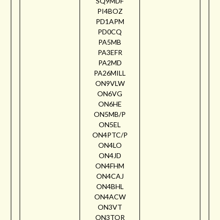
SQ9MDF
PI4BOZ
PD1APM
PD0CQ
PA5MB
PA3EFR
PA2MD
PA26MILL
ON9VLW
ON6VG
ON6HE
ON5MB/P
ON5EL
ON4PTC/P
ON4LO
ON4JD
ON4FHM
ON4CAJ
ON4BHL
ON4ACW
ON3VT
ON3TOR