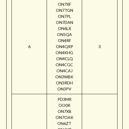
ON7XF
ON7TGN
ON7PL
ON7DAN
ON6LX
ON5QA
ON4RF
6
ON4QRP
3
ON4KHG
ON4CLQ
ON4CGC
ON4CAJ
ON3WBK
ON3RDH
ON3PV
PD3MR
OO0R
ON7XB
ON7OAK
ON6ZT