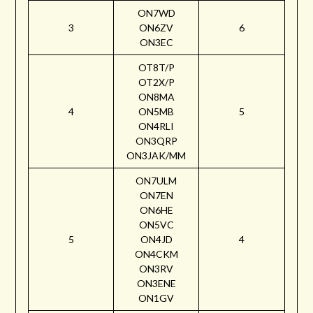
ON7WD
3
ON6ZV
6
ON3EC
OT8T/P
OT2X/P
ON8MA
4
ON5MB
5
ON4RLI
ON3QRP
ON3JAK/MM
ON7ULM
ON7EN
ON6HE
ON5VC
5
ON4JD
4
ON4CKM
ON3RV
ON3ENE
ON1GV