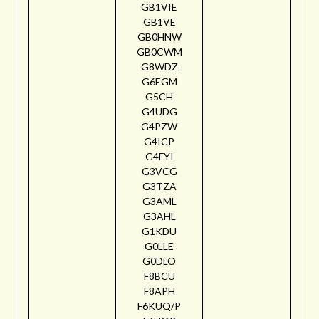
GB1VIE
GB1VE
GB0HNW
GB0CWM
G8WDZ
G6EGM
G5CH
G4UDG
G4PZW
G4ICP
G4FYI
G3VCG
G3TZA
G3AML
G3AHL
G1KDU
G0LLE
G0DLO
F8BCU
F8APH
F6KUQ/P