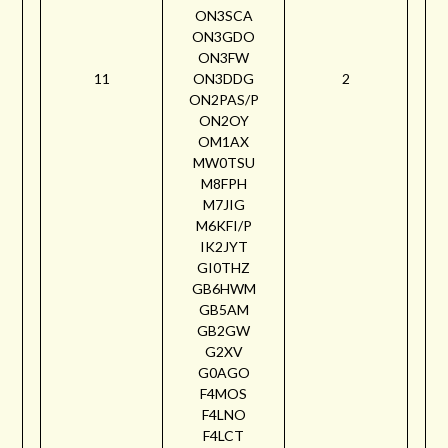
ON3SCA
ON3GDO
ON3FW
11
ON3DDG
2
ON2PAS/P
ON2OY
OM1AX
MW0TSU
M8FPH
M7JIG
M6KFI/P
IK2JYT
GI0THZ
GB6HWM
GB5AM
GB2GW
G2XV
G0AGO
F4MOS
F4LNO
F4LCT