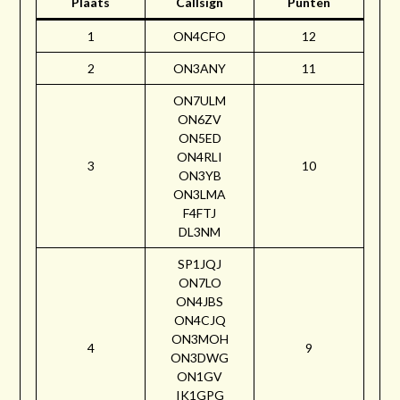
Plaats
Callsign
Punten
1
ON4CFO
12
2
ON3ANY
11
ON7ULM
ON6ZV
ON5ED
ON4RLI
3
10
ON3YB
ON3LMA
F4FTJ
DL3NM
SP1JQJ
ON7LO
ON4JBS
ON4CJQ
ON3MOH
4
9
ON3DWG
ON1GV
IK1GPG