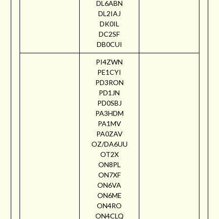
DL6ABN
DL2IAJ
DK0IL
DC2SF
DB0CUI
PI4ZWN
PE1CYI
PD3RON
PD1JN
PD0SBJ
PA3HDM
PA1MV
PA0ZAV
OZ/DA6UU
OT2X
ON8PL
ON7XF
ON6VA
ON6ME
ON4RO
ON4CLQ