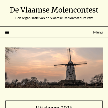
Spring
De Vlaamse Molencontest
naar
de
Een organisatie van de Vlaamse Radioamateurs vzw
inhoud
Menu