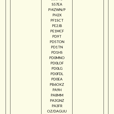
S57EA
PI4ZWN/P
PH2X
PF1SCT
PE2JB
PE1MCF
PD9T
PD5TON
PD1TN
PD1HS
PD0MNO
PD0LOF
PD0LG
PD0FDL
PD0EA
PB6OKZ
PA9H
PA8MM
PA3GNZ
PA3FR
OZ/DAGUU