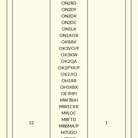
ON2RD
ON2DY
ON2DK
ON2DC
ON1LX
ON1AOX
OK8AV
OK3VO/P
OK3KW
OK2QA
OK2PYA/P
OK2JIQ
OH1RR
OH1KBX
OE7HPI
MW7BIH
MW1CKK
M9LOC
M8FTD
12
1
M8BMA/P
M7UDO