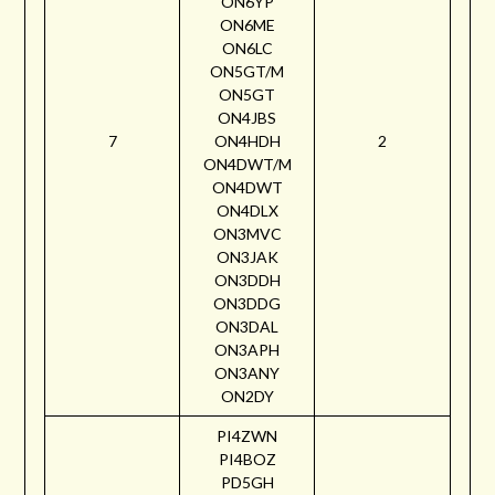
ON6YP
ON6ME
ON6LC
ON5GT/M
ON5GT
ON4JBS
7
ON4HDH
2
ON4DWT/M
ON4DWT
ON4DLX
ON3MVC
ON3JAK
ON3DDH
ON3DDG
ON3DAL
ON3APH
ON3ANY
ON2DY
PI4ZWN
PI4BOZ
PD5GH