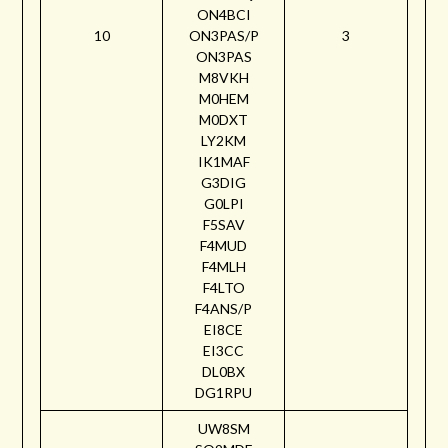
ON4BCI
10
ON3PAS/P
3
ON3PAS
M8VKH
M0HEM
M0DXT
LY2KM
IK1MAF
G3DIG
G0LPI
F5SAV
F4MUD
F4MLH
F4LTO
F4ANS/P
EI8CE
EI3CC
DL0BX
DG1RPU
UW8SM