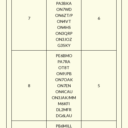
PA3BKA
ON7WD
ON6ZT/P
7
6
ON4VT
ON4HS
ON3QRP
ON3JOZ
G3SKY
PE6BMO
PA7RA
OT8T
ON9JPB
ON7OAK
8
ON7EN
5
ON4CAU
ON3JAK/MM
M6KFI
DL2MFR
DG6LAU
PB6MILL