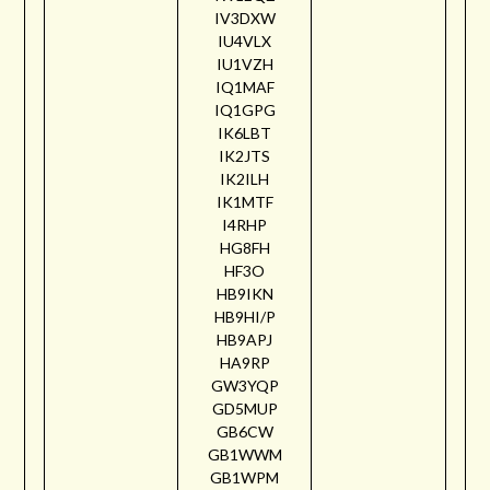
IV3DXW
IU4VLX
IU1VZH
IQ1MAF
IQ1GPG
IK6LBT
IK2JTS
IK2ILH
IK1MTF
I4RHP
HG8FH
HF3O
HB9IKN
HB9HI/P
HB9APJ
HA9RP
GW3YQP
GD5MUP
GB6CW
GB1WWM
GB1WPM