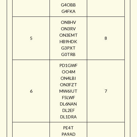
G4OBB
G4FKA
ON8HV
ON3RV
ON3EMT
5
8
HB9HDK
G3PXT
G0TRB
PD1GWF
OO4M
ON4LBI
ON3FZT
6
MW6IUT
7
F5LWF
DL6NAN
DL2EF
DL1DRA
PE4T
PA9AD