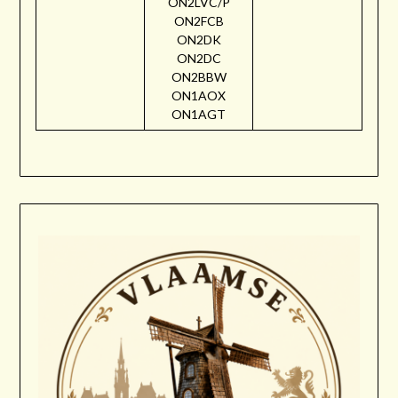
ON2LVC/P
ON2FCB
ON2DK
ON2DC
ON2BBW
ON1AOX
ON1AGT