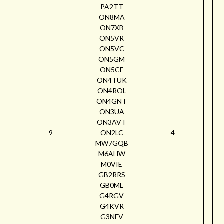
PA2TT
ON8MA
ON7XB
ON5VR
ON5VC
ON5GM
ON5CE
ON4TUK
ON4ROL
ON4GNT
ON3UA
ON3AVT
9
ON2LC
4
MW7GQB
M6AHW
M0VIE
GB2RRS
GB0ML
G4RGV
G4KVR
G3NFV