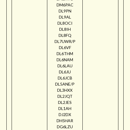
DM6PAC
DL9PN
DL9AL
DL8OCI
DL8IH
DL8FQ
DL7UWR/P
DL6VF
DL6THM
DL6NAM
DL6LAU
DL6JU
DL6JCB
DL5ANE/P
DL3HXX
DL2JQT
DL2JES
DL1AH
DJ2DX
DH5HAR
DG6LZU