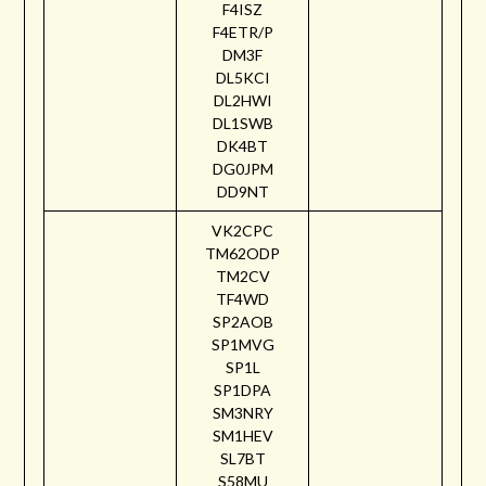
F4ISZ
F4ETR/P
DM3F
DL5KCI
DL2HWI
DL1SWB
DK4BT
DG0JPM
DD9NT
VK2CPC
TM62ODP
TM2CV
TF4WD
SP2AOB
SP1MVG
SP1L
SP1DPA
SM3NRY
SM1HEV
SL7BT
S58MU