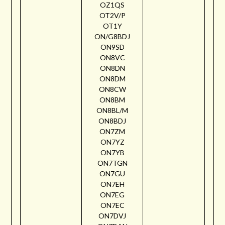
OZ1QS
OT2V/P
OT1Y
ON/G8BDJ
ON9SD
ON8VC
ON8DN
ON8DM
ON8CW
ON8BM
ON8BL/M
ON8BDJ
ON7ZM
ON7YZ
ON7YB
ON7TGN
ON7GU
ON7EH
ON7EG
ON7EC
ON7DVJ