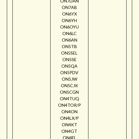
ON7DAN
ON7AB
ON6YX
ON6YH
ON6OYU
ON6LC
ON6AN
ON5TB
ON5SEL
ON5SE
ON5QA
ON5PDV
ON5JW
ON5CJK
ON5CGN
ON4TUQ
ON4TOR/P
ON4ON
ON4LX/P
ON4KT
ON4GT
ON4FL