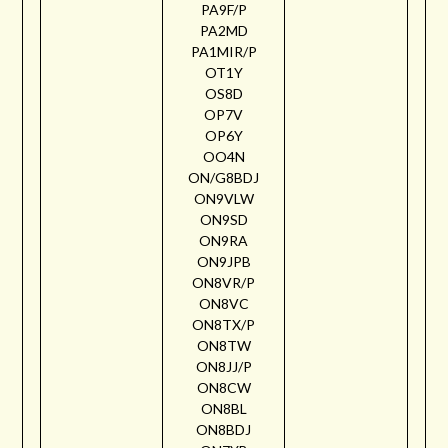
PA9F/P
PA2MD
PA1MIR/P
OT1Y
OS8D
OP7V
OP6Y
OO4N
ON/G8BDJ
ON9VLW
ON9SD
ON9RA
ON9JPB
ON8VR/P
ON8VC
ON8TX/P
ON8TW
ON8JJ/P
ON8CW
ON8BL
ON8BDJ