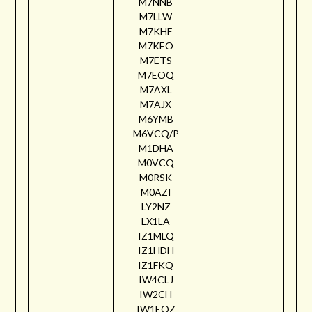
M7NNB
M7LLW
M7KHF
M7KEO
M7ETS
M7EOQ
M7AXL
M7AJX
M6YMB
M6VCQ/P
M1DHA
M0VCQ
M0RSK
M0AZI
LY2NZ
LX1LA
IZ1MLQ
IZ1HDH
IZ1FKQ
IW4CLJ
IW2CH
IW1EQZ