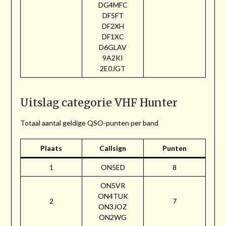
DG4MFC
DF5FT
DF2XH
DF1XC
D6GLAV
9A2KI
2E0JGT
Uitslag categorie VHF Hunter
Totaal aantal geldige QSO-punten per band
Plaats
Callsign
Punten
1
ON5ED
8
ON5VR
ON4TUK
2
7
ON3JOZ
ON2WG