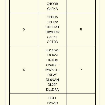
G4OBB
G4FKA
ON8HV
ON3RV
ON3EMT
5
8
HB9HDK
G3PXT
G0TRB
PD1GWF
OO4M
ON4LBI
ON3FZT
6
MW6IUT
7
F5LWF
DL6NAN
DL2EF
DL1DRA
PE4T
PA9AD