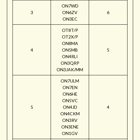
ON7WD
3
ON6ZV
6
ON3EC
OT8T/P
OT2X/P
ON8MA
4
ON5MB
5
ON4RLI
ON3QRP
ON3JAK/MM
ON7ULM
ON7EN
ON6HE
ON5VC
5
ON4JD
4
ON4CKM
ON3RV
ON3ENE
ON1GV