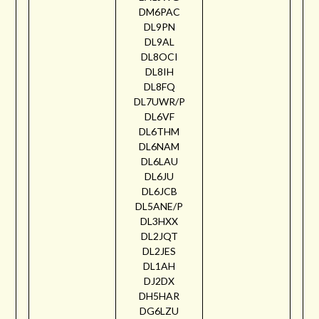
DM6PAC
DL9PN
DL9AL
DL8OCI
DL8IH
DL8FQ
DL7UWR/P
DL6VF
DL6THM
DL6NAM
DL6LAU
DL6JU
DL6JCB
DL5ANE/P
DL3HXX
DL2JQT
DL2JES
DL1AH
DJ2DX
DH5HAR
DG6LZU