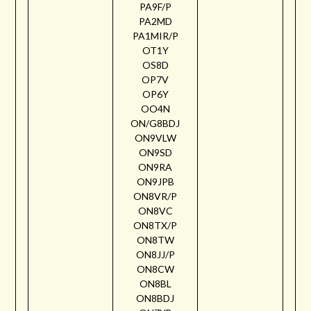
PA9F/P
PA2MD
PA1MIR/P
OT1Y
OS8D
OP7V
OP6Y
OO4N
ON/G8BDJ
ON9VLW
ON9SD
ON9RA
ON9JPB
ON8VR/P
ON8VC
ON8TX/P
ON8TW
ON8JJ/P
ON8CW
ON8BL
ON8BDJ