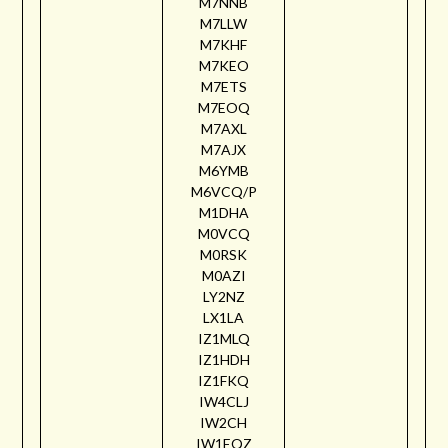
M7NNB
M7LLW
M7KHF
M7KEO
M7ETS
M7EOQ
M7AXL
M7AJX
M6YMB
M6VCQ/P
M1DHA
M0VCQ
M0RSK
M0AZI
LY2NZ
LX1LA
IZ1MLQ
IZ1HDH
IZ1FKQ
IW4CLJ
IW2CH
IW1EQZ