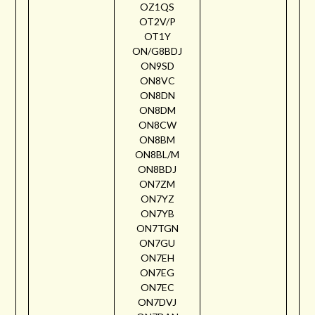
OZ1QS
OT2V/P
OT1Y
ON/G8BDJ
ON9SD
ON8VC
ON8DN
ON8DM
ON8CW
ON8BM
ON8BL/M
ON8BDJ
ON7ZM
ON7YZ
ON7YB
ON7TGN
ON7GU
ON7EH
ON7EG
ON7EC
ON7DVJ