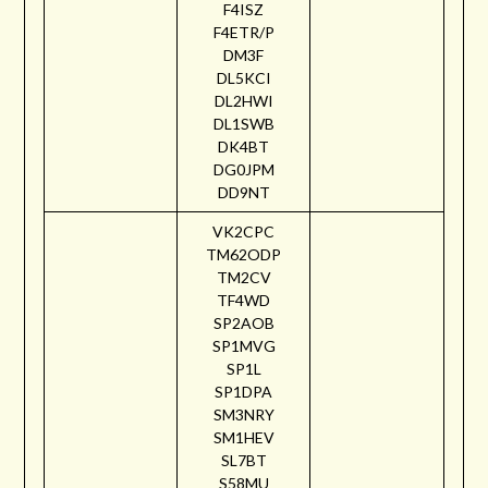
F4ISZ
F4ETR/P
DM3F
DL5KCI
DL2HWI
DL1SWB
DK4BT
DG0JPM
DD9NT
VK2CPC
TM62ODP
TM2CV
TF4WD
SP2AOB
SP1MVG
SP1L
SP1DPA
SM3NRY
SM1HEV
SL7BT
S58MU