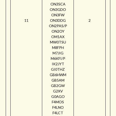
ON3SCA
ON3GDO
ON3FW
11
ON3DDG
2
ON2PAS/P
ON2OY
OM1AX
MW0TSU
M8FPH
M7JIG
M6KFI/P
IK2JYT
GI0THZ
GB6HWM
GB5AM
GB2GW
G2XV
G0AGO
F4MOS
F4LNO
F4LCT