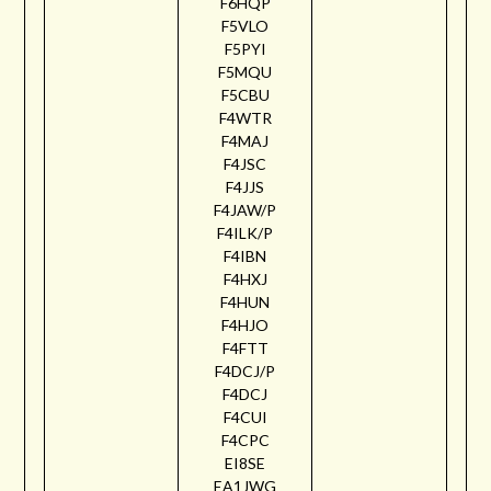
F6HQP
F5VLO
F5PYI
F5MQU
F5CBU
F4WTR
F4MAJ
F4JSC
F4JJS
F4JAW/P
F4ILK/P
F4IBN
F4HXJ
F4HUN
F4HJO
F4FTT
F4DCJ/P
F4DCJ
F4CUI
F4CPC
EI8SE
EA1JWG