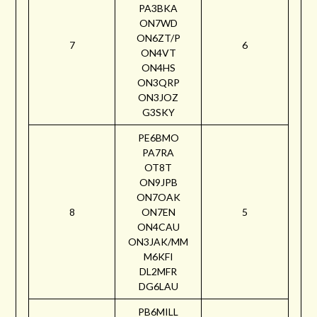
PA3BKA
ON7WD
ON6ZT/P
7
6
ON4VT
ON4HS
ON3QRP
ON3JOZ
G3SKY
PE6BMO
PA7RA
OT8T
ON9JPB
ON7OAK
8
ON7EN
5
ON4CAU
ON3JAK/MM
M6KFI
DL2MFR
DG6LAU
PB6MILL