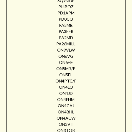
SQ9MDF
PI4BOZ
PD1APM
PD0CQ
PA5MB
PA3EFR
PA2MD
PA26MILL
ON9VLW
ON6VG
ON6HE
ON5MB/P
ON5EL
ON4PTC/P
ON4LO
ON4JD
ON4FHM
ON4CAJ
ON4BHL
ON4ACW
ON3VT
ON3TOR