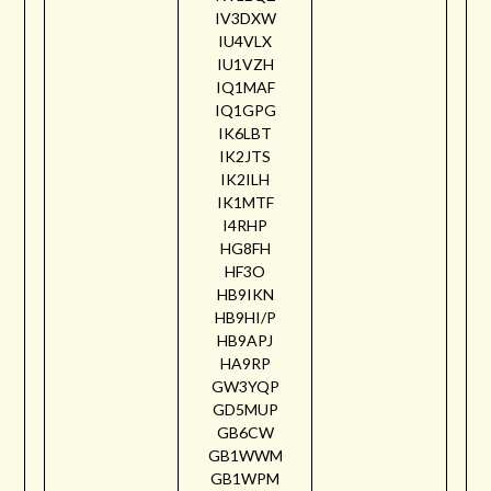
IV3DXW
IU4VLX
IU1VZH
IQ1MAF
IQ1GPG
IK6LBT
IK2JTS
IK2ILH
IK1MTF
I4RHP
HG8FH
HF3O
HB9IKN
HB9HI/P
HB9APJ
HA9RP
GW3YQP
GD5MUP
GB6CW
GB1WWM
GB1WPM