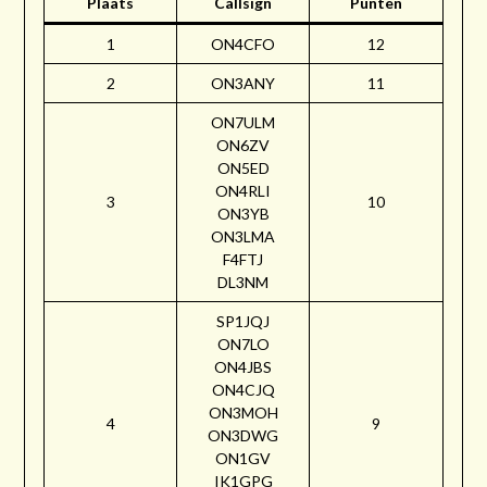
Plaats
Callsign
Punten
1
ON4CFO
12
2
ON3ANY
11
ON7ULM
ON6ZV
ON5ED
ON4RLI
3
10
ON3YB
ON3LMA
F4FTJ
DL3NM
SP1JQJ
ON7LO
ON4JBS
ON4CJQ
ON3MOH
4
9
ON3DWG
ON1GV
IK1GPG