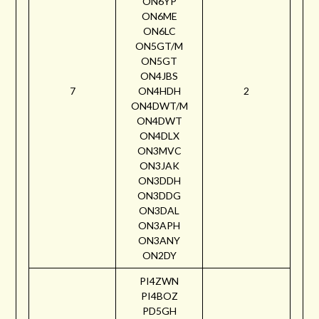
ON6YP
ON6ME
ON6LC
ON5GT/M
ON5GT
ON4JBS
7
ON4HDH
2
ON4DWT/M
ON4DWT
ON4DLX
ON3MVC
ON3JAK
ON3DDH
ON3DDG
ON3DAL
ON3APH
ON3ANY
ON2DY
PI4ZWN
PI4BOZ
PD5GH