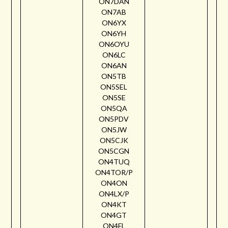
ON7DAN
ON7AB
ON6YX
ON6YH
ON6OYU
ON6LC
ON6AN
ON5TB
ON5SEL
ON5SE
ON5QA
ON5PDV
ON5JW
ON5CJK
ON5CGN
ON4TUQ
ON4TOR/P
ON4ON
ON4LX/P
ON4KT
ON4GT
ON4FL