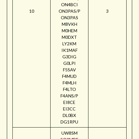
ON4BCI
10
ON3PAS/P
3
ON3PAS
M8VKH
M0HEM
M0DXT
LY2KM
IK1MAF
G3DIG
G0LPI
F5SAV
F4MUD
F4MLH
F4LTO
F4ANS/P
EI8CE
EI3CC
DL0BX
DG1RPU
UW8SM