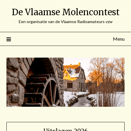
Spring
De Vlaamse Molencontest
naar
de
Een organisatie van de Vlaamse Radioamateurs vzw
inhoud
Menu