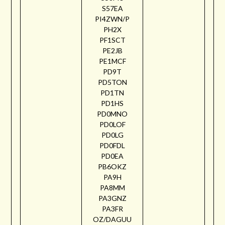
S57EA
PI4ZWN/P
PH2X
PF1SCT
PE2JB
PE1MCF
PD9T
PD5TON
PD1TN
PD1HS
PD0MNO
PD0LOF
PD0LG
PD0FDL
PD0EA
PB6OKZ
PA9H
PA8MM
PA3GNZ
PA3FR
OZ/DAGUU