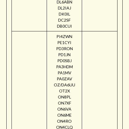
DL6ABN
DL2IAJ
DK0IL
DC2SF
DB0CUI
PI4ZWN
PE1CYI
PD3RON
PD1JN
PD0SBJ
PA3HDM
PA1MV
PA0ZAV
OZ/DA6UU
OT2X
ON8PL
ON7XF
ON6VA
ON6ME
ON4RO
ON4CLQ