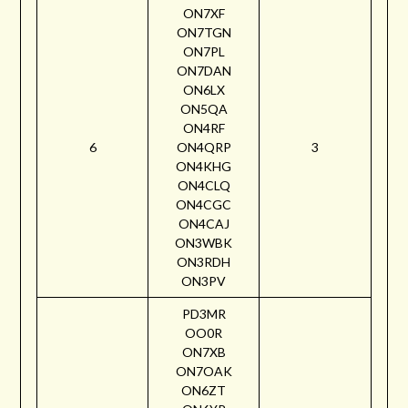
ON7XF
ON7TGN
ON7PL
ON7DAN
ON6LX
ON5QA
ON4RF
6
ON4QRP
3
ON4KHG
ON4CLQ
ON4CGC
ON4CAJ
ON3WBK
ON3RDH
ON3PV
PD3MR
OO0R
ON7XB
ON7OAK
ON6ZT