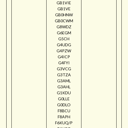
GB1VIE
GB1VE
GB0HNW
GB0CWM
G8WDZ
G6EGM
G5CH
G4UDG
G4PZW
G4ICP
G4FYI
G3VCG
G3TZA
G3AML
G3AHL
G1KDU
G0LLE
G0DLO
F8BCU
F8APH
F6KUQ/P