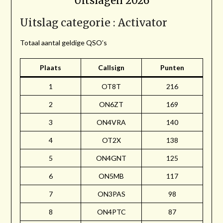
Uitslagen 2026
Uitslag categorie : Activator
Totaal aantal geldige QSO’s
Plaats
Callsign
Punten
1
OT8T
216
2
ON6ZT
169
3
ON4VRA
140
4
OT2X
138
5
ON4GNT
125
6
ON5MB
117
7
ON3PAS
98
8
ON4PTC
87