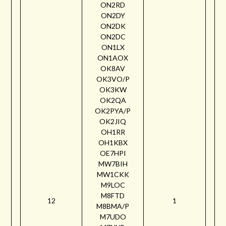
ON2RD
ON2DY
ON2DK
ON2DC
ON1LX
ON1AOX
OK8AV
OK3VO/P
OK3KW
OK2QA
OK2PYA/P
OK2JIQ
OH1RR
OH1KBX
OE7HPI
MW7BIH
MW1CKK
M9LOC
M8FTD
12
1
M8BMA/P
M7UDO