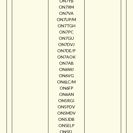
ON7YB
ON7XM
ON7VA
ON7UP/M
ON7TGH
ON7PC
ON7GU
ON7DVJ
ON7DE/P
ON7AOK
ON7AB
ON6WJ
ON6VG
ON6LC/M
ON6FP
ON6AN
ON5RGI
ON5PDV
ON5MDV
ON5JDB
ON5ELP
ON5EL