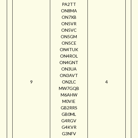
PA2TT
ON8MA
ON7XB
ON5VR
ON5VC
ON5GM
ON5CE
ON4TUK
ON4ROL
ON4GNT
ON3UA
ON3AVT
9
ON2LC
4
MW7GQB
M6AHW
M0VIE
GB2RRS
GB0ML
G4RGV
G4KVR
G3NFV