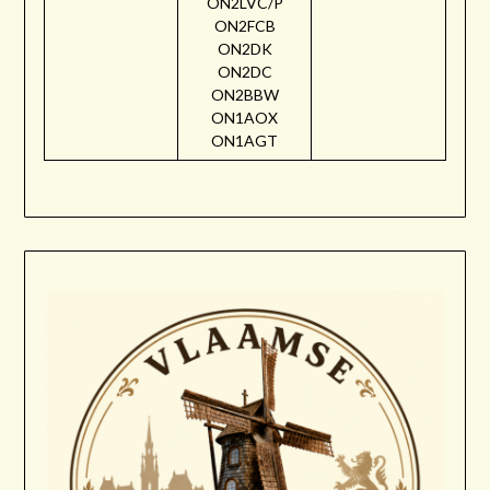
ON2LVC/P
ON2FCB
ON2DK
ON2DC
ON2BBW
ON1AOX
ON1AGT