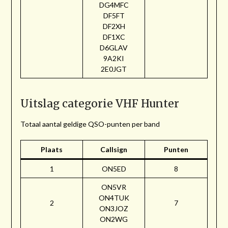
DG4MFC
DF5FT
DF2XH
DF1XC
D6GLAV
9A2KI
2E0JGT
Uitslag categorie VHF Hunter
Totaal aantal geldige QSO-punten per band
Plaats
Callsign
Punten
1
ON5ED
8
ON5VR
ON4TUK
2
7
ON3JOZ
ON2WG