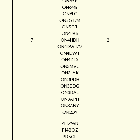
ON6YP
ON6ME
ON6LC
ON5GT/M
ON5GT
ON4JBS
7
ON4HDH
2
ON4DWT/M
ON4DWT
ON4DLX
ON3MVC
ON3JAK
ON3DDH
ON3DDG
ON3DAL
ON3APH
ON3ANY
ON2DY
PI4ZWN
PI4BOZ
PD5GH