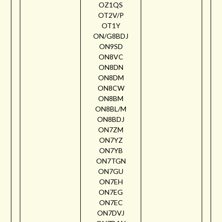
OZ1QS
OT2V/P
OT1Y
ON/G8BDJ
ON9SD
ON8VC
ON8DN
ON8DM
ON8CW
ON8BM
ON8BL/M
ON8BDJ
ON7ZM
ON7YZ
ON7YB
ON7TGN
ON7GU
ON7EH
ON7EG
ON7EC
ON7DVJ