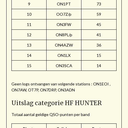
9
ON1PT
73
10
OO7Z/p
59
11
ON3FW
45
12
ON8PL/p
41
13
ON4AZW
36
14
ON1LX
15
15
ON3SCA
14
Geen logs ontvangen van volgende stations : ON1EOI ,
ON7AW, OT7P, ON7DRP, ON3ADN
Uitslag categorie HF HUNTER
Totaal aantal geldige QSO-punten per band