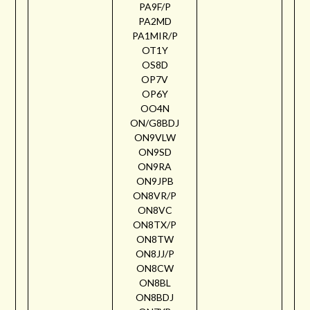
PA9F/P
PA2MD
PA1MIR/P
OT1Y
OS8D
OP7V
OP6Y
OO4N
ON/G8BDJ
ON9VLW
ON9SD
ON9RA
ON9JPB
ON8VR/P
ON8VC
ON8TX/P
ON8TW
ON8JJ/P
ON8CW
ON8BL
ON8BDJ