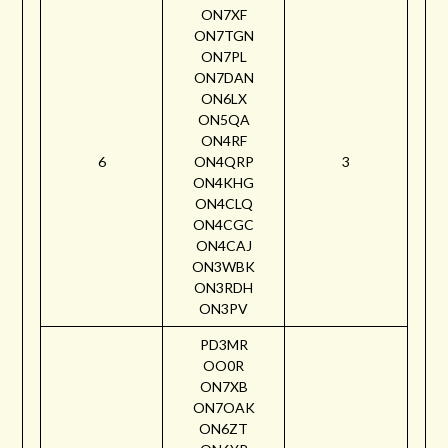
ON7XF
ON7TGN
ON7PL
ON7DAN
ON6LX
ON5QA
ON4RF
6
ON4QRP
3
ON4KHG
ON4CLQ
ON4CGC
ON4CAJ
ON3WBK
ON3RDH
ON3PV
PD3MR
OO0R
ON7XB
ON7OAK
ON6ZT