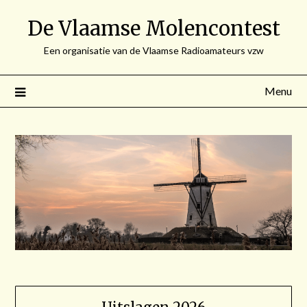
Spring
De Vlaamse Molencontest
naar
de
Een organisatie van de Vlaamse Radioamateurs vzw
inhoud
Menu