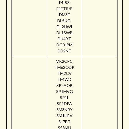
F4ISZ
F4ETR/P
DM3F
DL5KCI
DL2HWI
DL1SWB
DK4BT
DG0JPM
DD9NT
VK2CPC
TM62ODP
TM2CV
TF4WD
SP2AOB
SP1MVG
SP1L
SP1DPA
SM3NRY
SM1HEV
SL7BT
S58MU