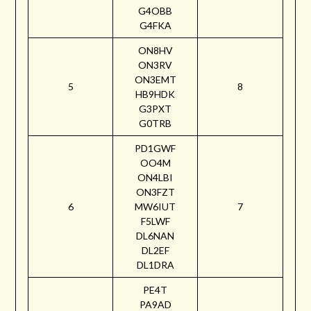
G4OBB
G4FKA
ON8HV
ON3RV
ON3EMT
5
8
HB9HDK
G3PXT
G0TRB
PD1GWF
OO4M
ON4LBI
ON3FZT
6
MW6IUT
7
F5LWF
DL6NAN
DL2EF
DL1DRA
PE4T
PA9AD