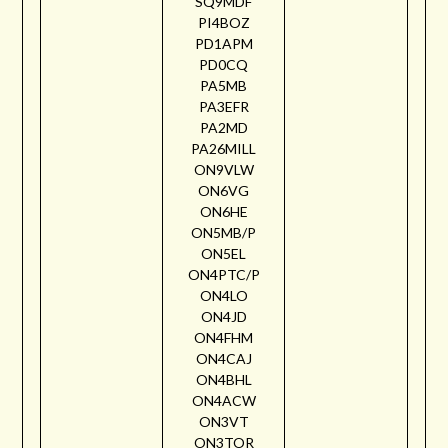
SQ9MDF
PI4BOZ
PD1APM
PD0CQ
PA5MB
PA3EFR
PA2MD
PA26MILL
ON9VLW
ON6VG
ON6HE
ON5MB/P
ON5EL
ON4PTC/P
ON4LO
ON4JD
ON4FHM
ON4CAJ
ON4BHL
ON4ACW
ON3VT
ON3TOR