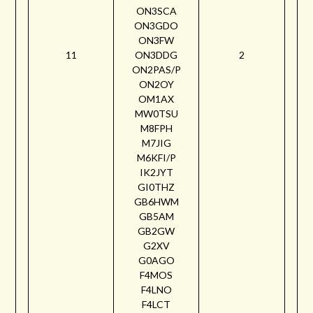
ON3SCA
ON3GDO
ON3FW
11
ON3DDG
2
ON2PAS/P
ON2OY
OM1AX
MW0TSU
M8FPH
M7JIG
M6KFI/P
IK2JYT
GI0THZ
GB6HWM
GB5AM
GB2GW
G2XV
G0AGO
F4MOS
F4LNO
F4LCT