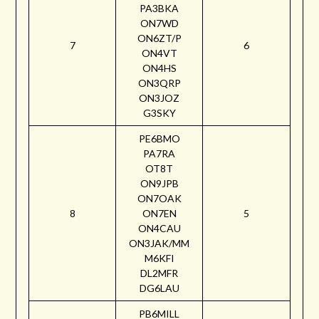
PA3BKA
ON7WD
ON6ZT/P
7
6
ON4VT
ON4HS
ON3QRP
ON3JOZ
G3SKY
PE6BMO
PA7RA
OT8T
ON9JPB
ON7OAK
8
ON7EN
5
ON4CAU
ON3JAK/MM
M6KFI
DL2MFR
DG6LAU
PB6MILL