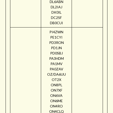
DL6ABN
DL2IAJ
DK0IL
DC2SF
DB0CUI
PI4ZWN
PE1CYI
PD3RON
PD1JN
PD0SBJ
PA3HDM
PA1MV
PA0ZAV
OZ/DA6UU
OT2X
ON8PL
ON7XF
ON6VA
ON6ME
ON4RO
ON4CLQ