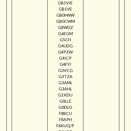
GB1VIE
GB1VE
GB0HNW
GB0CWM
G8WDZ
G6EGM
G5CH
G4UDG
G4PZW
G4ICP
G4FYI
G3VCG
G3TZA
G3AML
G3AHL
G1KDU
G0LLE
G0DLO
F8BCU
F8APH
F6KUQ/P