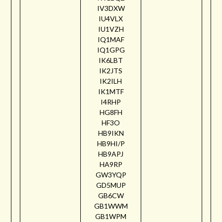
IV3DXW
IU4VLX
IU1VZH
IQ1MAF
IQ1GPG
IK6LBT
IK2JTS
IK2ILH
IK1MTF
I4RHP
HG8FH
HF3O
HB9IKN
HB9HI/P
HB9APJ
HA9RP
GW3YQP
GD5MUP
GB6CW
GB1WWM
GB1WPM