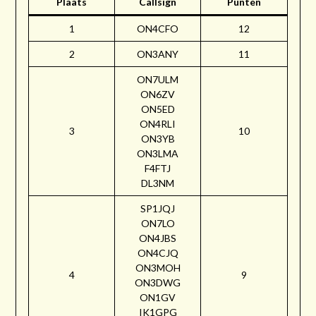
Plaats
Callsign
Punten
1
ON4CFO
12
2
ON3ANY
11
ON7ULM
ON6ZV
ON5ED
ON4RLI
3
10
ON3YB
ON3LMA
F4FTJ
DL3NM
SP1JQJ
ON7LO
ON4JBS
ON4CJQ
ON3MOH
4
9
ON3DWG
ON1GV
IK1GPG