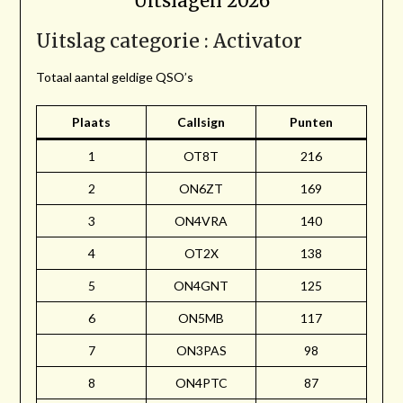
Uitslagen 2026
Uitslag categorie : Activator
Totaal aantal geldige QSO’s
Plaats
Callsign
Punten
1
OT8T
216
2
ON6ZT
169
3
ON4VRA
140
4
OT2X
138
5
ON4GNT
125
6
ON5MB
117
7
ON3PAS
98
8
ON4PTC
87