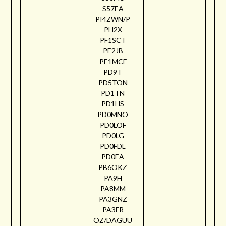
S57EA
PI4ZWN/P
PH2X
PF1SCT
PE2JB
PE1MCF
PD9T
PD5TON
PD1TN
PD1HS
PD0MNO
PD0LOF
PD0LG
PD0FDL
PD0EA
PB6OKZ
PA9H
PA8MM
PA3GNZ
PA3FR
OZ/DAGUU