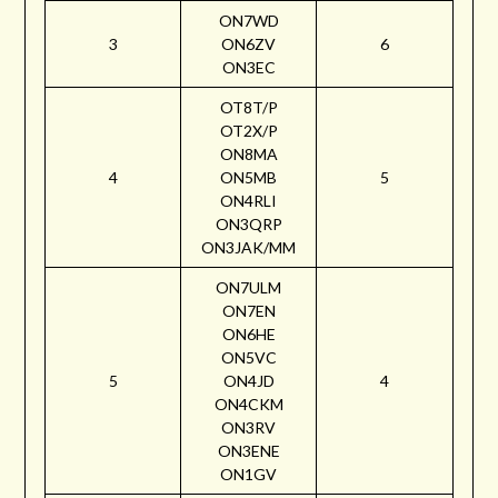
ON7WD
3
ON6ZV
6
ON3EC
OT8T/P
OT2X/P
ON8MA
4
ON5MB
5
ON4RLI
ON3QRP
ON3JAK/MM
ON7ULM
ON7EN
ON6HE
ON5VC
5
ON4JD
4
ON4CKM
ON3RV
ON3ENE
ON1GV