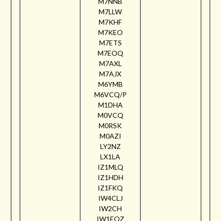
M7NNB
M7LLW
M7KHF
M7KEO
M7ETS
M7EOQ
M7AXL
M7AJX
M6YMB
M6VCQ/P
M1DHA
M0VCQ
M0RSK
M0AZI
LY2NZ
LX1LA
IZ1MLQ
IZ1HDH
IZ1FKQ
IW4CLJ
IW2CH
IW1EQZ