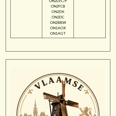
ON2LVC/P
ON2FCB
ON2DK
ON2DC
ON2BBW
ON1AOX
ON1AGT