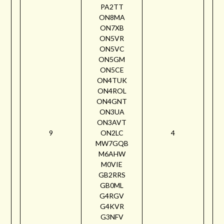
PA2TT
ON8MA
ON7XB
ON5VR
ON5VC
ON5GM
ON5CE
ON4TUK
ON4ROL
ON4GNT
ON3UA
ON3AVT
9
ON2LC
4
MW7GQB
M6AHW
M0VIE
GB2RRS
GB0ML
G4RGV
G4KVR
G3NFV