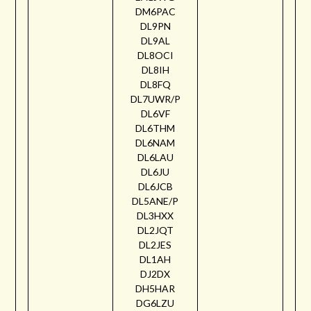
DM6PAC
DL9PN
DL9AL
DL8OCI
DL8IH
DL8FQ
DL7UWR/P
DL6VF
DL6THM
DL6NAM
DL6LAU
DL6JU
DL6JCB
DL5ANE/P
DL3HXX
DL2JQT
DL2JES
DL1AH
DJ2DX
DH5HAR
DG6LZU