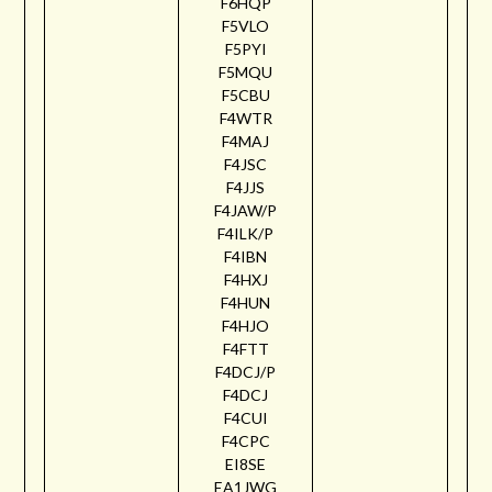
F6HQP
F5VLO
F5PYI
F5MQU
F5CBU
F4WTR
F4MAJ
F4JSC
F4JJS
F4JAW/P
F4ILK/P
F4IBN
F4HXJ
F4HUN
F4HJO
F4FTT
F4DCJ/P
F4DCJ
F4CUI
F4CPC
EI8SE
EA1JWG