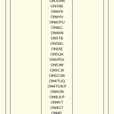
ON7DAN
ON7AB
ON6YX
ON6YH
ON6OYU
ON6LC
ON6AN
ON5TB
ON5SEL
ON5SE
ON5QA
ON5PDV
ON5JW
ON5CJK
ON5CGN
ON4TUQ
ON4TOR/P
ON4ON
ON4LX/P
ON4KT
ON4GT
ON4FL