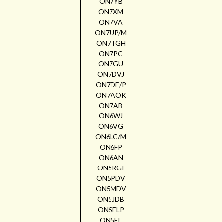
ON7YB
ON7XM
ON7VA
ON7UP/M
ON7TGH
ON7PC
ON7GU
ON7DVJ
ON7DE/P
ON7AOK
ON7AB
ON6WJ
ON6VG
ON6LC/M
ON6FP
ON6AN
ON5RGI
ON5PDV
ON5MDV
ON5JDB
ON5ELP
ON5EL