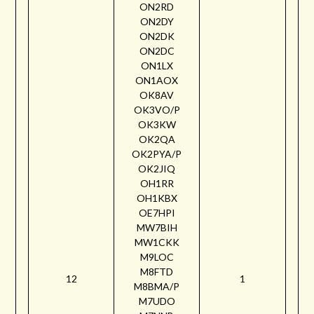
ON2RD
ON2DY
ON2DK
ON2DC
ON1LX
ON1AOX
OK8AV
OK3VO/P
OK3KW
OK2QA
OK2PYA/P
OK2JIQ
OH1RR
OH1KBX
OE7HPI
MW7BIH
MW1CKK
M9LOC
M8FTD
12
1
M8BMA/P
M7UDO