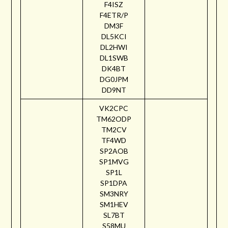
F4ISZ
F4ETR/P
DM3F
DL5KCI
DL2HWI
DL1SWB
DK4BT
DG0JPM
DD9NT
VK2CPC
TM62ODP
TM2CV
TF4WD
SP2AOB
SP1MVG
SP1L
SP1DPA
SM3NRY
SM1HEV
SL7BT
S58MU