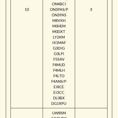
ON4BCI
10
ON3PAS/P
3
ON3PAS
M8VKH
M0HEM
M0DXT
LY2KM
IK1MAF
G3DIG
G0LPI
F5SAV
F4MUD
F4MLH
F4LTO
F4ANS/P
EI8CE
EI3CC
DL0BX
DG1RPU
UW8SM