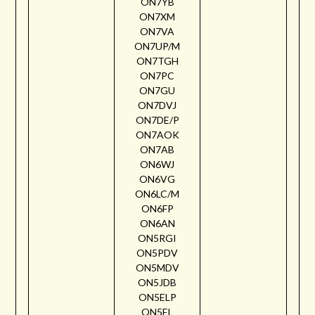
ON7YB
ON7XM
ON7VA
ON7UP/M
ON7TGH
ON7PC
ON7GU
ON7DVJ
ON7DE/P
ON7AOK
ON7AB
ON6WJ
ON6VG
ON6LC/M
ON6FP
ON6AN
ON5RGI
ON5PDV
ON5MDV
ON5JDB
ON5ELP
ON5EL