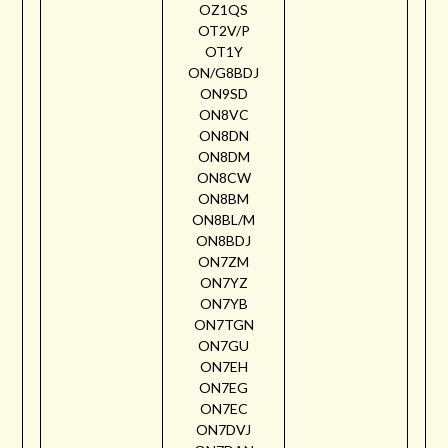
OZ1QS
OT2V/P
OT1Y
ON/G8BDJ
ON9SD
ON8VC
ON8DN
ON8DM
ON8CW
ON8BM
ON8BL/M
ON8BDJ
ON7ZM
ON7YZ
ON7YB
ON7TGN
ON7GU
ON7EH
ON7EG
ON7EC
ON7DVJ