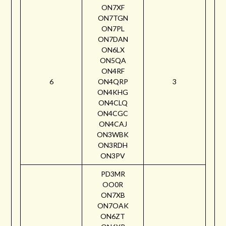
ON7XF
ON7TGN
ON7PL
ON7DAN
ON6LX
ON5QA
ON4RF
6
ON4QRP
3
ON4KHG
ON4CLQ
ON4CGC
ON4CAJ
ON3WBK
ON3RDH
ON3PV
PD3MR
OO0R
ON7XB
ON7OAK
ON6ZT