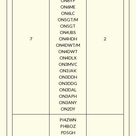
ON6YP
ON6ME
ON6LC
ON5GT/M
ON5GT
ON4JBS
7
ON4HDH
2
ON4DWT/M
ON4DWT
ON4DLX
ON3MVC
ON3JAK
ON3DDH
ON3DDG
ON3DAL
ON3APH
ON3ANY
ON2DY
PI4ZWN
PI4BOZ
PD5GH