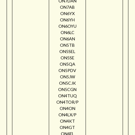
ON7DAN
ON7AB
ON6YX
ON6YH
ON6OYU
ON6LC
ON6AN
ON5TB
ON5SEL
ON5SE
ON5QA
ON5PDV
ON5JW
ON5CJK
ON5CGN
ON4TUQ
ON4TOR/P
ON4ON
ON4LX/P
ON4KT
ON4GT
ON4FL