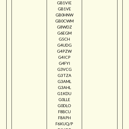
GB1VIE
GB1VE
GB0HNW
GB0CWM
G8WDZ
G6EGM
G5CH
G4UDG
G4PZW
G4ICP
G4FYI
G3VCG
G3TZA
G3AML
G3AHL
G1KDU
G0LLE
G0DLO
F8BCU
F8APH
F6KUQ/P