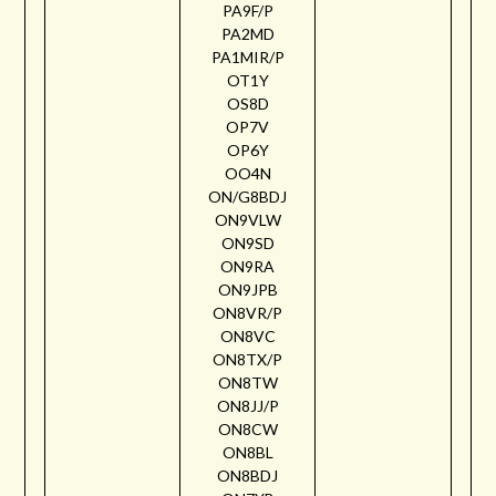
PA9F/P
PA2MD
PA1MIR/P
OT1Y
OS8D
OP7V
OP6Y
OO4N
ON/G8BDJ
ON9VLW
ON9SD
ON9RA
ON9JPB
ON8VR/P
ON8VC
ON8TX/P
ON8TW
ON8JJ/P
ON8CW
ON8BL
ON8BDJ