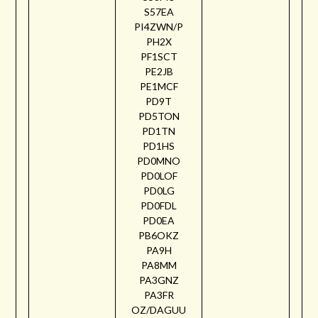
S57EA
PI4ZWN/P
PH2X
PF1SCT
PE2JB
PE1MCF
PD9T
PD5TON
PD1TN
PD1HS
PD0MNO
PD0LOF
PD0LG
PD0FDL
PD0EA
PB6OKZ
PA9H
PA8MM
PA3GNZ
PA3FR
OZ/DAGUU