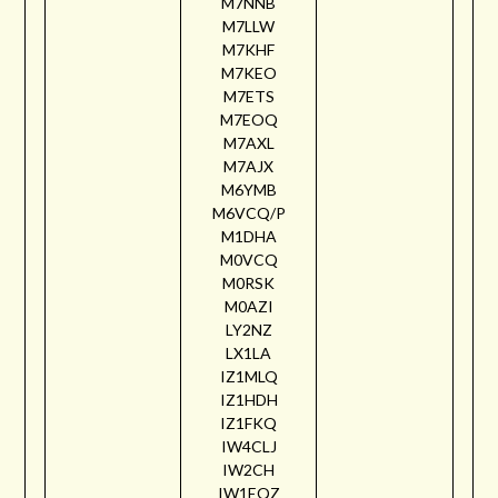
M7NNB
M7LLW
M7KHF
M7KEO
M7ETS
M7EOQ
M7AXL
M7AJX
M6YMB
M6VCQ/P
M1DHA
M0VCQ
M0RSK
M0AZI
LY2NZ
LX1LA
IZ1MLQ
IZ1HDH
IZ1FKQ
IW4CLJ
IW2CH
IW1EQZ