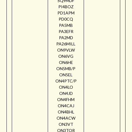
SQ9MDF
PI4BOZ
PD1APM
PD0CQ
PA5MB
PA3EFR
PA2MD
PA26MILL
ON9VLW
ON6VG
ON6HE
ON5MB/P
ON5EL
ON4PTC/P
ON4LO
ON4JD
ON4FHM
ON4CAJ
ON4BHL
ON4ACW
ON3VT
ON3TOR