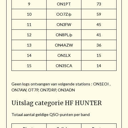
9
ON1PT
73
10
OO7Z/p
59
11
ON3FW
45
12
ON8PL/p
41
13
ON4AZW
36
14
ON1LX
15
15
ON3SCA
14
Geen logs ontvangen van volgende stations : ON1EOI ,
ON7AW, OT7P, ON7DRP, ON3ADN
Uitslag categorie HF HUNTER
Totaal aantal geldige QSO-punten per band