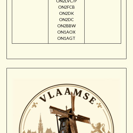
ON2LVC/P
ON2FCB
ON2DK
ON2DC
ON2BBW
ON1AOX
ON1AGT