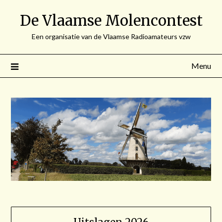
Spring
De Vlaamse Molencontest
naar
de
Een organisatie van de Vlaamse Radioamateurs vzw
inhoud
Menu