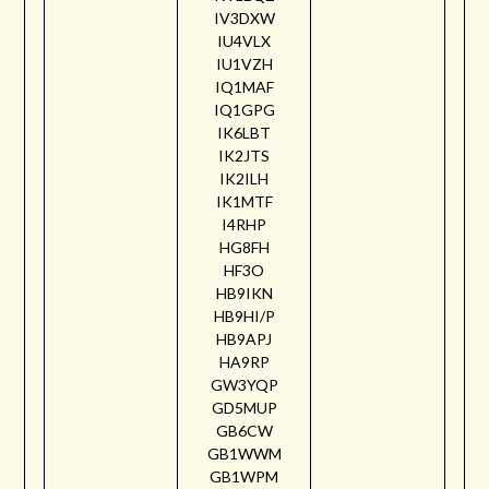
IV3DXW
IU4VLX
IU1VZH
IQ1MAF
IQ1GPG
IK6LBT
IK2JTS
IK2ILH
IK1MTF
I4RHP
HG8FH
HF3O
HB9IKN
HB9HI/P
HB9APJ
HA9RP
GW3YQP
GD5MUP
GB6CW
GB1WWM
GB1WPM