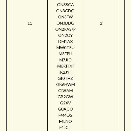
ON3SCA
ON3GDO
ON3FW
11
ON3DDG
2
ON2PAS/P
ON2OY
OM1AX
MW0TSU
M8FPH
M7JIG
M6KFI/P
IK2JYT
GI0THZ
GB6HWM
GB5AM
GB2GW
G2XV
G0AGO
F4MOS
F4LNO
F4LCT