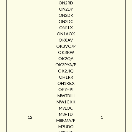
ON2RD
ON2DY
ON2DK
ON2DC
ON1LX
ON1AOX
OK8AV
OK3VO/P
OK3KW
OK2QA
OK2PYA/P
OK2JIQ
OH1RR
OH1KBX
OE7HPI
MW7BIH
MW1CKK
M9LOC
M8FTD
12
1
M8BMA/P
M7UDO