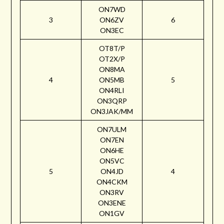
ON7WD
3
ON6ZV
6
ON3EC
OT8T/P
OT2X/P
ON8MA
4
ON5MB
5
ON4RLI
ON3QRP
ON3JAK/MM
ON7ULM
ON7EN
ON6HE
ON5VC
5
ON4JD
4
ON4CKM
ON3RV
ON3ENE
ON1GV