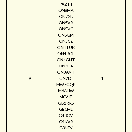
PA2TT
ON8MA
ON7XB
ON5VR
ON5VC
ON5GM
ON5CE
ON4TUK
ON4ROL
ON4GNT
ON3UA
ON3AVT
9
ON2LC
4
MW7GQB
M6AHW
M0VIE
GB2RRS
GB0ML
G4RGV
G4KVR
G3NFV