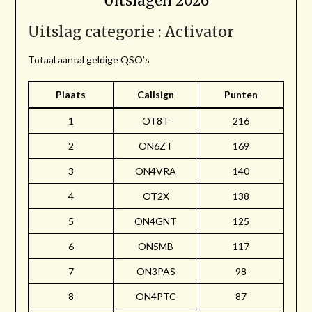
Uitslagen 2026
Uitslag categorie : Activator
Totaal aantal geldige QSO’s
Plaats
Callsign
Punten
1
OT8T
216
2
ON6ZT
169
3
ON4VRA
140
4
OT2X
138
5
ON4GNT
125
6
ON5MB
117
7
ON3PAS
98
8
ON4PTC
87