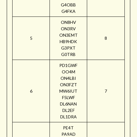
G4OBB
G4FKA
ON8HV
ON3RV
ON3EMT
5
8
HB9HDK
G3PXT
G0TRB
PD1GWF
OO4M
ON4LBI
ON3FZT
6
MW6IUT
7
F5LWF
DL6NAN
DL2EF
DL1DRA
PE4T
PA9AD