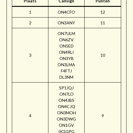
Plaats
Callsign
Punten
1
ON4CFO
12
2
ON3ANY
11
ON7ULM
ON6ZV
ON5ED
ON4RLI
3
10
ON3YB
ON3LMA
F4FTJ
DL3NM
SP1JQJ
ON7LO
ON4JBS
ON4CJQ
ON3MOH
4
9
ON3DWG
ON1GV
IK1GPG