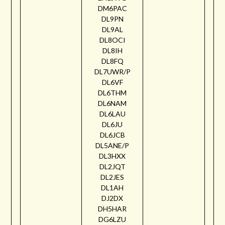
DM6PAC
DL9PN
DL9AL
DL8OCI
DL8IH
DL8FQ
DL7UWR/P
DL6VF
DL6THM
DL6NAM
DL6LAU
DL6JU
DL6JCB
DL5ANE/P
DL3HXX
DL2JQT
DL2JES
DL1AH
DJ2DX
DH5HAR
DG6LZU