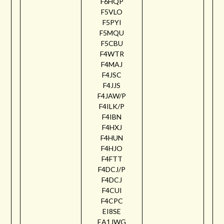
F6HQP
F5VLO
F5PYI
F5MQU
F5CBU
F4WTR
F4MAJ
F4JSC
F4JJS
F4JAW/P
F4ILK/P
F4IBN
F4HXJ
F4HUN
F4HJO
F4FTT
F4DCJ/P
F4DCJ
F4CUI
F4CPC
EI8SE
EA1JWG