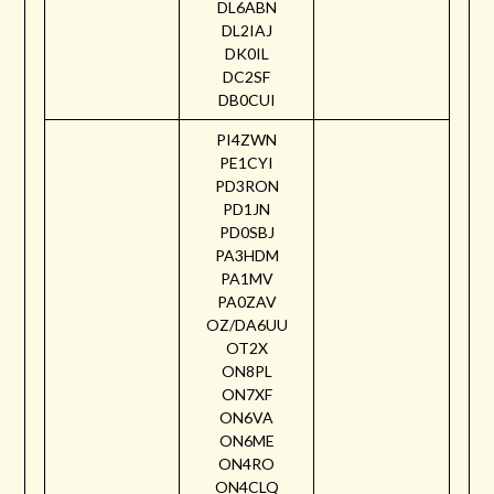
DL6ABN
DL2IAJ
DK0IL
DC2SF
DB0CUI
PI4ZWN
PE1CYI
PD3RON
PD1JN
PD0SBJ
PA3HDM
PA1MV
PA0ZAV
OZ/DA6UU
OT2X
ON8PL
ON7XF
ON6VA
ON6ME
ON4RO
ON4CLQ