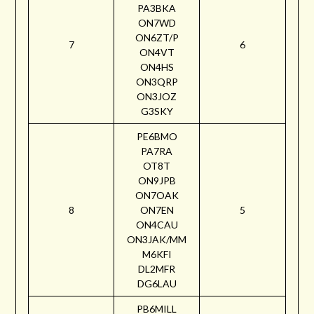
PA3BKA
ON7WD
ON6ZT/P
7
6
ON4VT
ON4HS
ON3QRP
ON3JOZ
G3SKY
PE6BMO
PA7RA
OT8T
ON9JPB
ON7OAK
8
ON7EN
5
ON4CAU
ON3JAK/MM
M6KFI
DL2MFR
DG6LAU
PB6MILL