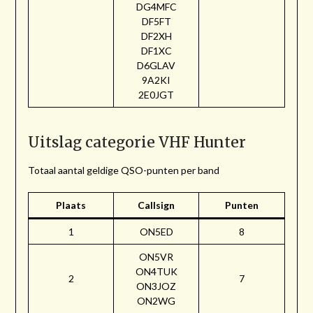
DG4MFC
DF5FT
DF2XH
DF1XC
D6GLAV
9A2KI
2E0JGT
Uitslag categorie VHF Hunter
Totaal aantal geldige QSO-punten per band
Plaats
Callsign
Punten
1
ON5ED
8
ON5VR
ON4TUK
2
7
ON3JOZ
ON2WG