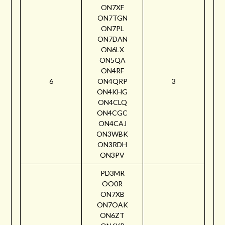
ON7XF
ON7TGN
ON7PL
ON7DAN
ON6LX
ON5QA
ON4RF
6
ON4QRP
3
ON4KHG
ON4CLQ
ON4CGC
ON4CAJ
ON3WBK
ON3RDH
ON3PV
PD3MR
OO0R
ON7XB
ON7OAK
ON6ZT