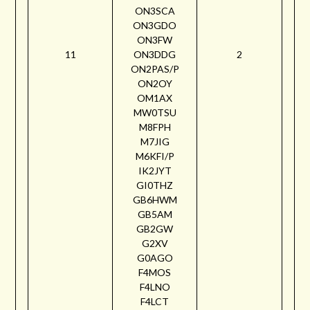
ON3SCA
ON3GDO
ON3FW
11
ON3DDG
2
ON2PAS/P
ON2OY
OM1AX
MW0TSU
M8FPH
M7JIG
M6KFI/P
IK2JYT
GI0THZ
GB6HWM
GB5AM
GB2GW
G2XV
G0AGO
F4MOS
F4LNO
F4LCT