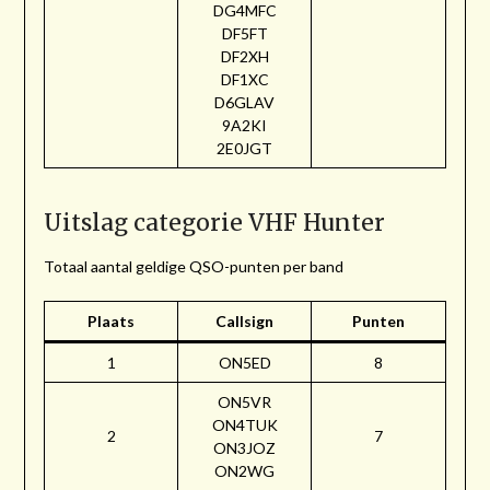
DG4MFC
DF5FT
DF2XH
DF1XC
D6GLAV
9A2KI
2E0JGT
Uitslag categorie VHF Hunter
Totaal aantal geldige QSO-punten per band
Plaats
Callsign
Punten
1
ON5ED
8
ON5VR
ON4TUK
2
7
ON3JOZ
ON2WG