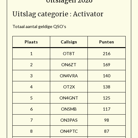
Uitslagen 2026
Uitslag categorie : Activator
Totaal aantal geldige QSO’s
Plaats
Callsign
Punten
1
OT8T
216
2
ON6ZT
169
3
ON4VRA
140
4
OT2X
138
5
ON4GNT
125
6
ON5MB
117
7
ON3PAS
98
8
ON4PTC
87