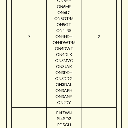
ON6YP
ON6ME
ON6LC
ON5GT/M
ON5GT
ON4JBS
7
ON4HDH
2
ON4DWT/M
ON4DWT
ON4DLX
ON3MVC
ON3JAK
ON3DDH
ON3DDG
ON3DAL
ON3APH
ON3ANY
ON2DY
PI4ZWN
PI4BOZ
PD5GH