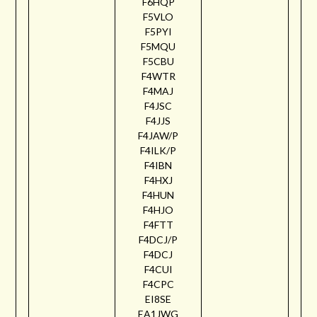
F6HQP
F5VLO
F5PYI
F5MQU
F5CBU
F4WTR
F4MAJ
F4JSC
F4JJS
F4JAW/P
F4ILK/P
F4IBN
F4HXJ
F4HUN
F4HJO
F4FTT
F4DCJ/P
F4DCJ
F4CUI
F4CPC
EI8SE
EA1JWG