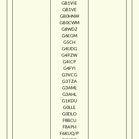
GB1VIE
GB1VE
GB0HNW
GB0CWM
G8WDZ
G6EGM
G5CH
G4UDG
G4PZW
G4ICP
G4FYI
G3VCG
G3TZA
G3AML
G3AHL
G1KDU
G0LLE
G0DLO
F8BCU
F8APH
F6KUQ/P