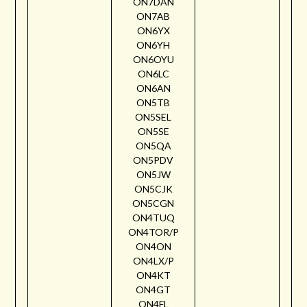
ON7DAN
ON7AB
ON6YX
ON6YH
ON6OYU
ON6LC
ON6AN
ON5TB
ON5SEL
ON5SE
ON5QA
ON5PDV
ON5JW
ON5CJK
ON5CGN
ON4TUQ
ON4TOR/P
ON4ON
ON4LX/P
ON4KT
ON4GT
ON4FL