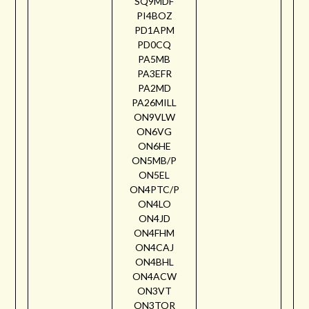
SQ9MDF
PI4BOZ
PD1APM
PD0CQ
PA5MB
PA3EFR
PA2MD
PA26MILL
ON9VLW
ON6VG
ON6HE
ON5MB/P
ON5EL
ON4PTC/P
ON4LO
ON4JD
ON4FHM
ON4CAJ
ON4BHL
ON4ACW
ON3VT
ON3TOR