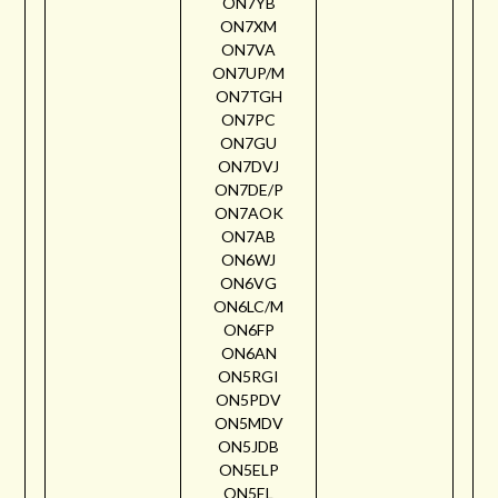
ON7YB
ON7XM
ON7VA
ON7UP/M
ON7TGH
ON7PC
ON7GU
ON7DVJ
ON7DE/P
ON7AOK
ON7AB
ON6WJ
ON6VG
ON6LC/M
ON6FP
ON6AN
ON5RGI
ON5PDV
ON5MDV
ON5JDB
ON5ELP
ON5EL