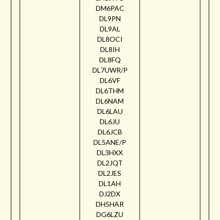
DM6PAC
DL9PN
DL9AL
DL8OCI
DL8IH
DL8FQ
DL7UWR/P
DL6VF
DL6THM
DL6NAM
DL6LAU
DL6JU
DL6JCB
DL5ANE/P
DL3HXX
DL2JQT
DL2JES
DL1AH
DJ2DX
DH5HAR
DG6LZU