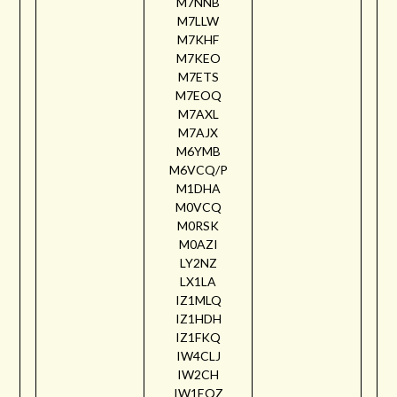
M7NNB
M7LLW
M7KHF
M7KEO
M7ETS
M7EOQ
M7AXL
M7AJX
M6YMB
M6VCQ/P
M1DHA
M0VCQ
M0RSK
M0AZI
LY2NZ
LX1LA
IZ1MLQ
IZ1HDH
IZ1FKQ
IW4CLJ
IW2CH
IW1EQZ