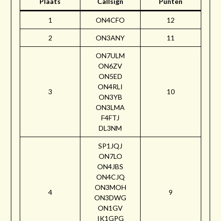
Plaats
Callsign
Punten
1
ON4CFO
12
2
ON3ANY
11
ON7ULM
ON6ZV
ON5ED
ON4RLI
3
10
ON3YB
ON3LMA
F4FTJ
DL3NM
SP1JQJ
ON7LO
ON4JBS
ON4CJQ
ON3MOH
4
9
ON3DWG
ON1GV
IK1GPG