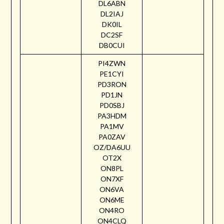
DL6ABN
DL2IAJ
DK0IL
DC2SF
DB0CUI
PI4ZWN
PE1CYI
PD3RON
PD1JN
PD0SBJ
PA3HDM
PA1MV
PA0ZAV
OZ/DA6UU
OT2X
ON8PL
ON7XF
ON6VA
ON6ME
ON4RO
ON4CLQ