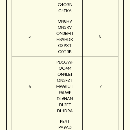
G4OBB
G4FKA
ON8HV
ON3RV
ON3EMT
5
8
HB9HDK
G3PXT
G0TRB
PD1GWF
OO4M
ON4LBI
ON3FZT
6
MW6IUT
7
F5LWF
DL6NAN
DL2EF
DL1DRA
PE4T
PA9AD