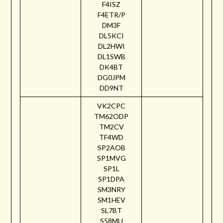
F4ISZ
F4ETR/P
DM3F
DL5KCI
DL2HWI
DL1SWB
DK4BT
DG0JPM
DD9NT
VK2CPC
TM62ODP
TM2CV
TF4WD
SP2AOB
SP1MVG
SP1L
SP1DPA
SM3NRY
SM1HEV
SL7BT
S58MU