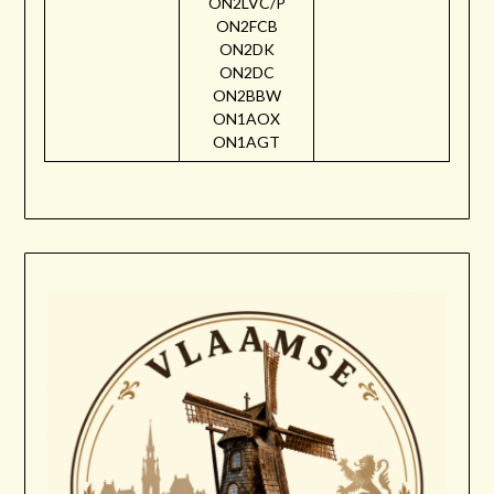
ON2LVC/P
ON2FCB
ON2DK
ON2DC
ON2BBW
ON1AOX
ON1AGT