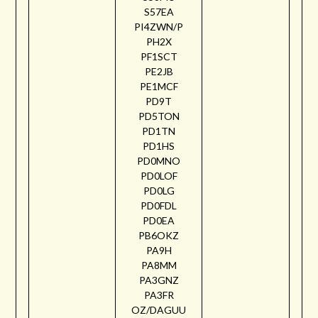
S57EA
PI4ZWN/P
PH2X
PF1SCT
PE2JB
PE1MCF
PD9T
PD5TON
PD1TN
PD1HS
PD0MNO
PD0LOF
PD0LG
PD0FDL
PD0EA
PB6OKZ
PA9H
PA8MM
PA3GNZ
PA3FR
OZ/DAGUU