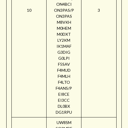
ON4BCI
10
ON3PAS/P
3
ON3PAS
M8VKH
M0HEM
M0DXT
LY2KM
IK1MAF
G3DIG
G0LPI
F5SAV
F4MUD
F4MLH
F4LTO
F4ANS/P
EI8CE
EI3CC
DL0BX
DG1RPU
UW8SM