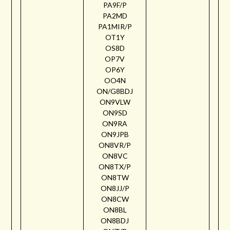
PA9F/P
PA2MD
PA1MIR/P
OT1Y
OS8D
OP7V
OP6Y
OO4N
ON/G8BDJ
ON9VLW
ON9SD
ON9RA
ON9JPB
ON8VR/P
ON8VC
ON8TX/P
ON8TW
ON8JJ/P
ON8CW
ON8BL
ON8BDJ