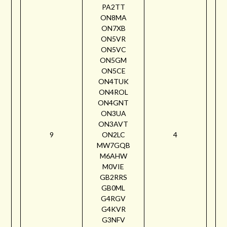
PA2TT
ON8MA
ON7XB
ON5VR
ON5VC
ON5GM
ON5CE
ON4TUK
ON4ROL
ON4GNT
ON3UA
ON3AVT
9
ON2LC
4
MW7GQB
M6AHW
M0VIE
GB2RRS
GB0ML
G4RGV
G4KVR
G3NFV