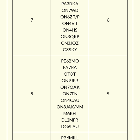
PA3BKA
ON7WD
ON6ZT/P
7
6
ON4VT
ON4HS
ON3QRP
ON3JOZ
G3SKY
PE6BMO
PA7RA
OT8T
ON9JPB
ON7OAK
8
ON7EN
5
ON4CAU
ON3JAK/MM
M6KFI
DL2MFR
DG6LAU
PB6MILL