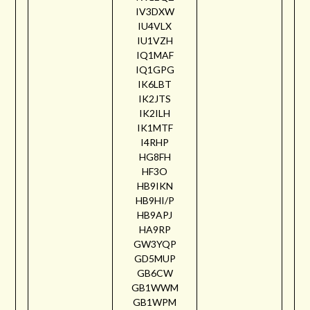
IV3DXW
IU4VLX
IU1VZH
IQ1MAF
IQ1GPG
IK6LBT
IK2JTS
IK2ILH
IK1MTF
I4RHP
HG8FH
HF3O
HB9IKN
HB9HI/P
HB9APJ
HA9RP
GW3YQP
GD5MUP
GB6CW
GB1WWM
GB1WPM