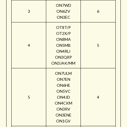
ON7WD
3
ON6ZV
6
ON3EC
OT8T/P
OT2X/P
ON8MA
4
ON5MB
5
ON4RLI
ON3QRP
ON3JAK/MM
ON7ULM
ON7EN
ON6HE
ON5VC
5
ON4JD
4
ON4CKM
ON3RV
ON3ENE
ON1GV