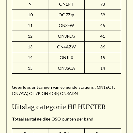
9
ON1PT
73
10
OO7Z/p
59
11
ON3FW
45
12
ON8PL/p
41
13
ON4AZW
36
14
ON1LX
15
15
ON3SCA
14
Geen logs ontvangen van volgende stations : ON1EOI ,
ON7AW, OT7P, ON7DRP, ON3ADN
Uitslag categorie HF HUNTER
Totaal aantal geldige QSO-punten per band