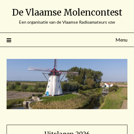
Spring
De Vlaamse Molencontest
naar
de
Een organisatie van de Vlaamse Radioamateurs vzw
inhoud
Menu