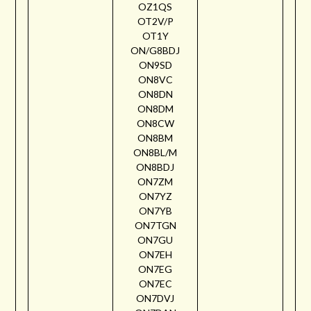
OZ1QS
OT2V/P
OT1Y
ON/G8BDJ
ON9SD
ON8VC
ON8DN
ON8DM
ON8CW
ON8BM
ON8BL/M
ON8BDJ
ON7ZM
ON7YZ
ON7YB
ON7TGN
ON7GU
ON7EH
ON7EG
ON7EC
ON7DVJ