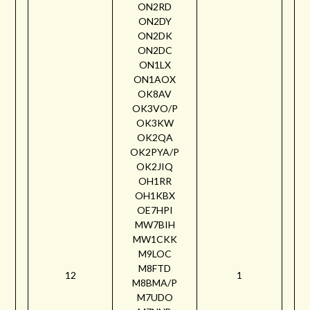
ON2RD
ON2DY
ON2DK
ON2DC
ON1LX
ON1AOX
OK8AV
OK3VO/P
OK3KW
OK2QA
OK2PYA/P
OK2JIQ
OH1RR
OH1KBX
OE7HPI
MW7BIH
MW1CKK
M9LOC
M8FTD
12
1
M8BMA/P
M7UDO