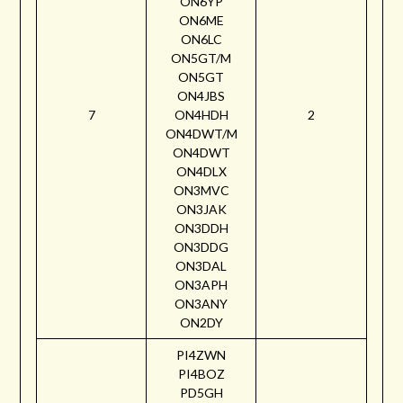
ON6YP
ON6ME
ON6LC
ON5GT/M
ON5GT
ON4JBS
7
ON4HDH
2
ON4DWT/M
ON4DWT
ON4DLX
ON3MVC
ON3JAK
ON3DDH
ON3DDG
ON3DAL
ON3APH
ON3ANY
ON2DY
PI4ZWN
PI4BOZ
PD5GH