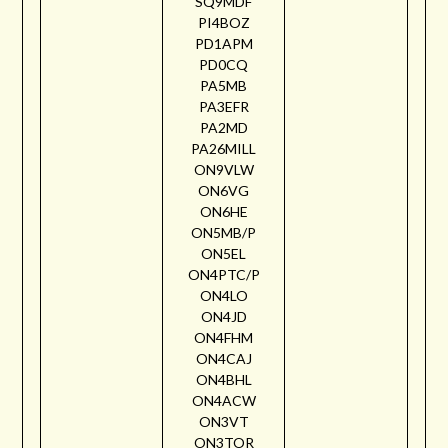
SQ9MDF
PI4BOZ
PD1APM
PD0CQ
PA5MB
PA3EFR
PA2MD
PA26MILL
ON9VLW
ON6VG
ON6HE
ON5MB/P
ON5EL
ON4PTC/P
ON4LO
ON4JD
ON4FHM
ON4CAJ
ON4BHL
ON4ACW
ON3VT
ON3TOR