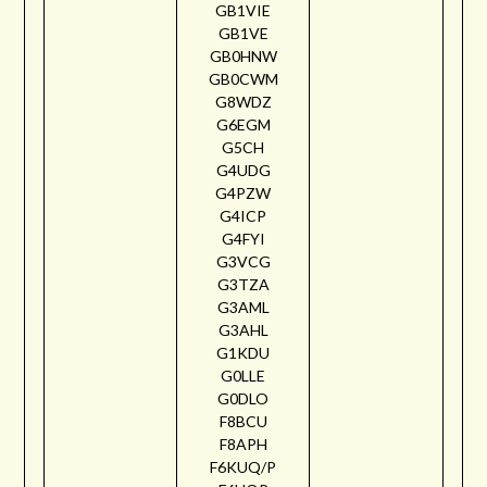
GB1VIE
GB1VE
GB0HNW
GB0CWM
G8WDZ
G6EGM
G5CH
G4UDG
G4PZW
G4ICP
G4FYI
G3VCG
G3TZA
G3AML
G3AHL
G1KDU
G0LLE
G0DLO
F8BCU
F8APH
F6KUQ/P