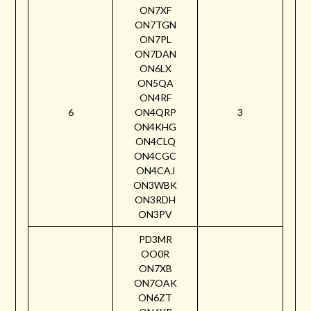
ON7XF
ON7TGN
ON7PL
ON7DAN
ON6LX
ON5QA
ON4RF
6
ON4QRP
3
ON4KHG
ON4CLQ
ON4CGC
ON4CAJ
ON3WBK
ON3RDH
ON3PV
PD3MR
OO0R
ON7XB
ON7OAK
ON6ZT