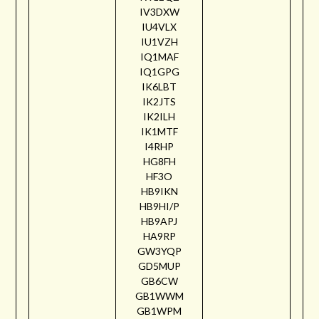
IV3DXW
IU4VLX
IU1VZH
IQ1MAF
IQ1GPG
IK6LBT
IK2JTS
IK2ILH
IK1MTF
I4RHP
HG8FH
HF3O
HB9IKN
HB9HI/P
HB9APJ
HA9RP
GW3YQP
GD5MUP
GB6CW
GB1WWM
GB1WPM