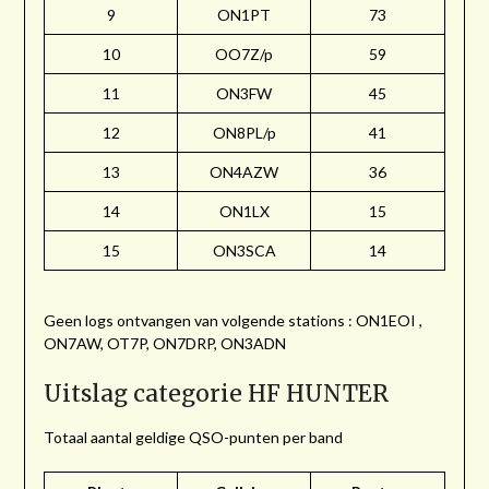
9
ON1PT
73
10
OO7Z/p
59
11
ON3FW
45
12
ON8PL/p
41
13
ON4AZW
36
14
ON1LX
15
15
ON3SCA
14
Geen logs ontvangen van volgende stations : ON1EOI ,
ON7AW, OT7P, ON7DRP, ON3ADN
Uitslag categorie HF HUNTER
Totaal aantal geldige QSO-punten per band