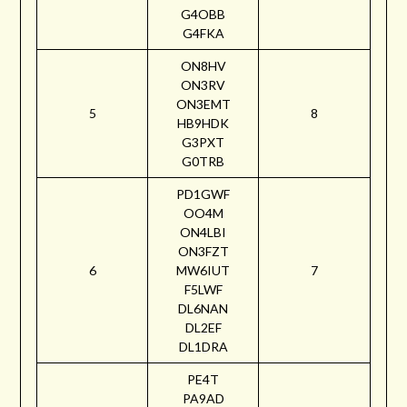
G4OBB
G4FKA
ON8HV
ON3RV
ON3EMT
5
8
HB9HDK
G3PXT
G0TRB
PD1GWF
OO4M
ON4LBI
ON3FZT
6
MW6IUT
7
F5LWF
DL6NAN
DL2EF
DL1DRA
PE4T
PA9AD