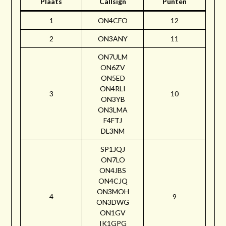
Plaats
Callsign
Punten
1
ON4CFO
12
2
ON3ANY
11
ON7ULM
ON6ZV
ON5ED
ON4RLI
3
10
ON3YB
ON3LMA
F4FTJ
DL3NM
SP1JQJ
ON7LO
ON4JBS
ON4CJQ
ON3MOH
4
9
ON3DWG
ON1GV
IK1GPG