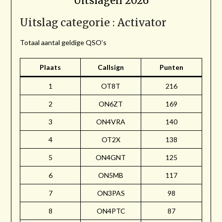
Uitslagen 2026
Uitslag categorie : Activator
Totaal aantal geldige QSO’s
Plaats
Callsign
Punten
1
OT8T
216
2
ON6ZT
169
3
ON4VRA
140
4
OT2X
138
5
ON4GNT
125
6
ON5MB
117
7
ON3PAS
98
8
ON4PTC
87