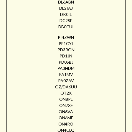
DL6ABN
DL2IAJ
DK0IL
DC2SF
DB0CUI
PI4ZWN
PE1CYI
PD3RON
PD1JN
PD0SBJ
PA3HDM
PA1MV
PA0ZAV
OZ/DA6UU
OT2X
ON8PL
ON7XF
ON6VA
ON6ME
ON4RO
ON4CLQ