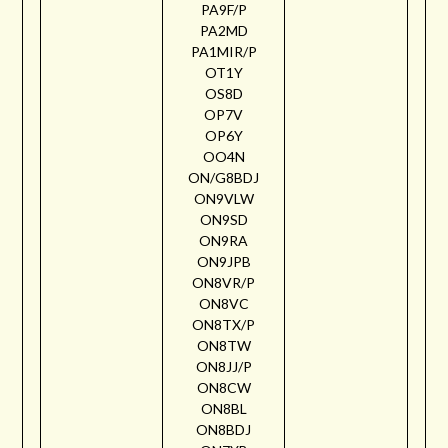
PA9F/P
PA2MD
PA1MIR/P
OT1Y
OS8D
OP7V
OP6Y
OO4N
ON/G8BDJ
ON9VLW
ON9SD
ON9RA
ON9JPB
ON8VR/P
ON8VC
ON8TX/P
ON8TW
ON8JJ/P
ON8CW
ON8BL
ON8BDJ