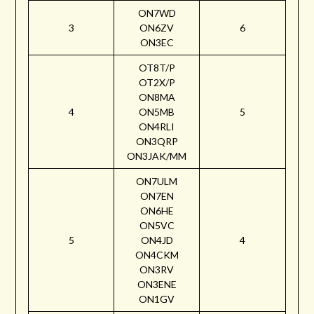
ON7WD
3
ON6ZV
6
ON3EC
OT8T/P
OT2X/P
ON8MA
4
ON5MB
5
ON4RLI
ON3QRP
ON3JAK/MM
ON7ULM
ON7EN
ON6HE
ON5VC
5
ON4JD
4
ON4CKM
ON3RV
ON3ENE
ON1GV