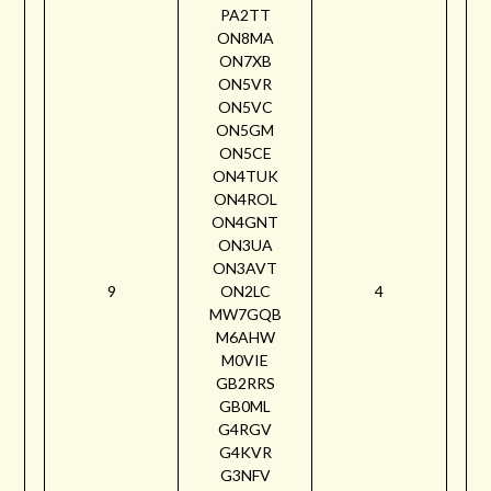
PA2TT
ON8MA
ON7XB
ON5VR
ON5VC
ON5GM
ON5CE
ON4TUK
ON4ROL
ON4GNT
ON3UA
ON3AVT
9
ON2LC
4
MW7GQB
M6AHW
M0VIE
GB2RRS
GB0ML
G4RGV
G4KVR
G3NFV