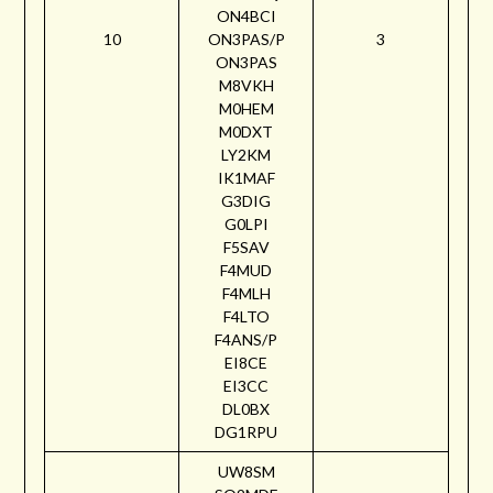
ON4BCI
10
ON3PAS/P
3
ON3PAS
M8VKH
M0HEM
M0DXT
LY2KM
IK1MAF
G3DIG
G0LPI
F5SAV
F4MUD
F4MLH
F4LTO
F4ANS/P
EI8CE
EI3CC
DL0BX
DG1RPU
UW8SM