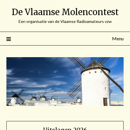
Spring
De Vlaamse Molencontest
naar
de
Een organisatie van de Vlaamse Radioamateurs vzw
inhoud
Menu