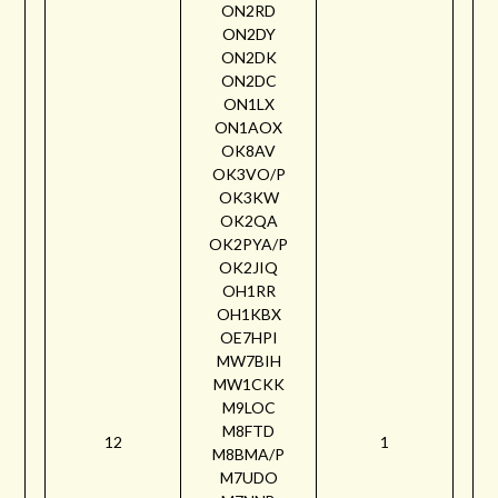
ON2RD
ON2DY
ON2DK
ON2DC
ON1LX
ON1AOX
OK8AV
OK3VO/P
OK3KW
OK2QA
OK2PYA/P
OK2JIQ
OH1RR
OH1KBX
OE7HPI
MW7BIH
MW1CKK
M9LOC
M8FTD
12
1
M8BMA/P
M7UDO