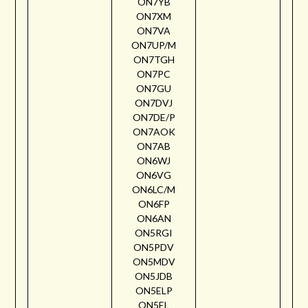
ON7YB
ON7XM
ON7VA
ON7UP/M
ON7TGH
ON7PC
ON7GU
ON7DVJ
ON7DE/P
ON7AOK
ON7AB
ON6WJ
ON6VG
ON6LC/M
ON6FP
ON6AN
ON5RGI
ON5PDV
ON5MDV
ON5JDB
ON5ELP
ON5EL