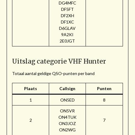
DG4MFC
DF5FT
DF2XH
DF1XC
D6GLAV
9A2KI
2E0JGT
Uitslag categorie VHF Hunter
Totaal aantal geldige QSO-punten per band
Plaats
Callsign
Punten
1
ON5ED
8
ON5VR
ON4TUK
2
7
ON3JOZ
ON2WG