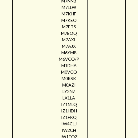
M7NNB
M7LLW
M7KHF
M7KEO
M7ETS
M7EOQ
M7AXL
M7AJX
M6YMB
M6VCQ/P
M1DHA
M0VCQ
M0RSK
M0AZI
LY2NZ
LX1LA
IZ1MLQ
IZ1HDH
IZ1FKQ
IW4CLJ
IW2CH
IW1EQZ