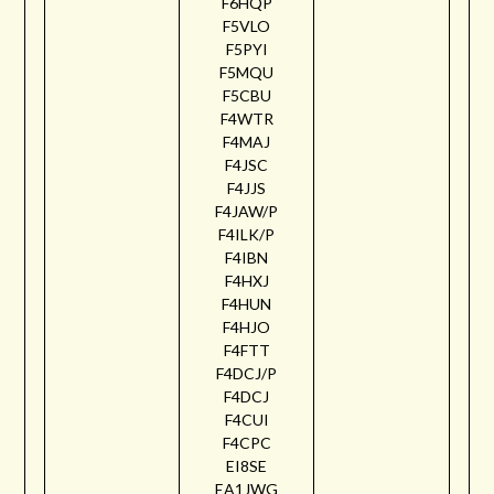
F6HQP
F5VLO
F5PYI
F5MQU
F5CBU
F4WTR
F4MAJ
F4JSC
F4JJS
F4JAW/P
F4ILK/P
F4IBN
F4HXJ
F4HUN
F4HJO
F4FTT
F4DCJ/P
F4DCJ
F4CUI
F4CPC
EI8SE
EA1JWG