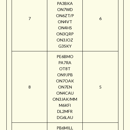
PA3BKA
ON7WD
ON6ZT/P
7
6
ON4VT
ON4HS
ON3QRP
ON3JOZ
G3SKY
PE6BMO
PA7RA
OT8T
ON9JPB
ON7OAK
8
ON7EN
5
ON4CAU
ON3JAK/MM
M6KFI
DL2MFR
DG6LAU
PB6MILL