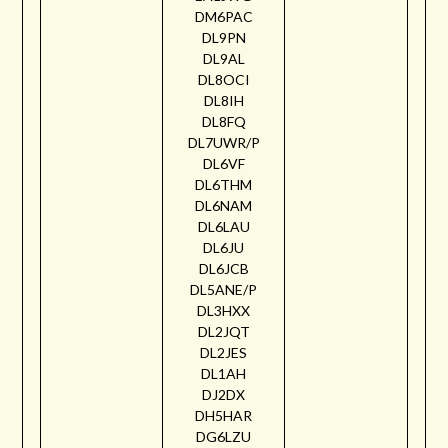
DM6PAC
DL9PN
DL9AL
DL8OCI
DL8IH
DL8FQ
DL7UWR/P
DL6VF
DL6THM
DL6NAM
DL6LAU
DL6JU
DL6JCB
DL5ANE/P
DL3HXX
DL2JQT
DL2JES
DL1AH
DJ2DX
DH5HAR
DG6LZU