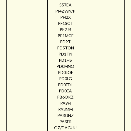
S57EA
PI4ZWN/P
PH2X
PF1SCT
PE2JB
PE1MCF
PD9T
PD5TON
PD1TN
PD1HS
PD0MNO
PD0LOF
PD0LG
PD0FDL
PD0EA
PB6OKZ
PA9H
PA8MM
PA3GNZ
PA3FR
OZ/DAGUU