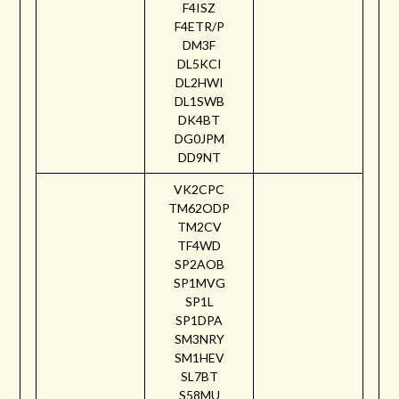
F4ISZ
F4ETR/P
DM3F
DL5KCI
DL2HWI
DL1SWB
DK4BT
DG0JPM
DD9NT
VK2CPC
TM62ODP
TM2CV
TF4WD
SP2AOB
SP1MVG
SP1L
SP1DPA
SM3NRY
SM1HEV
SL7BT
S58MU