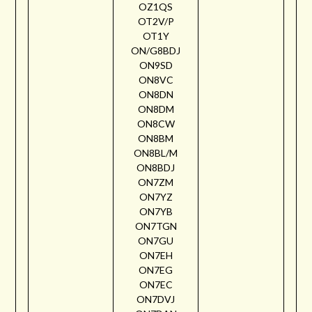
OZ1QS
OT2V/P
OT1Y
ON/G8BDJ
ON9SD
ON8VC
ON8DN
ON8DM
ON8CW
ON8BM
ON8BL/M
ON8BDJ
ON7ZM
ON7YZ
ON7YB
ON7TGN
ON7GU
ON7EH
ON7EG
ON7EC
ON7DVJ