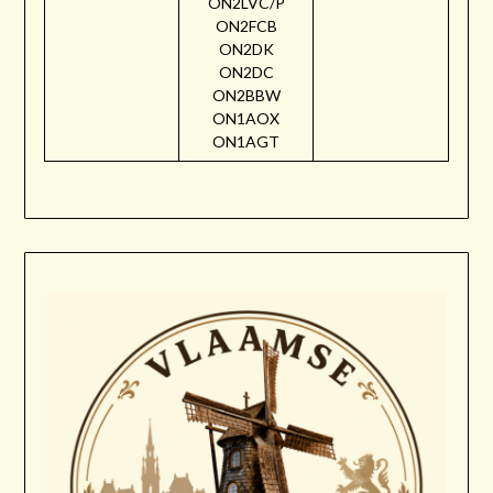
ON2LVC/P
ON2FCB
ON2DK
ON2DC
ON2BBW
ON1AOX
ON1AGT