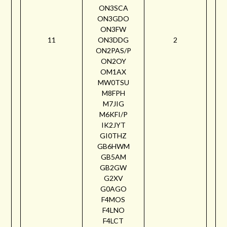
ON3SCA
ON3GDO
ON3FW
11
ON3DDG
2
ON2PAS/P
ON2OY
OM1AX
MW0TSU
M8FPH
M7JIG
M6KFI/P
IK2JYT
GI0THZ
GB6HWM
GB5AM
GB2GW
G2XV
G0AGO
F4MOS
F4LNO
F4LCT