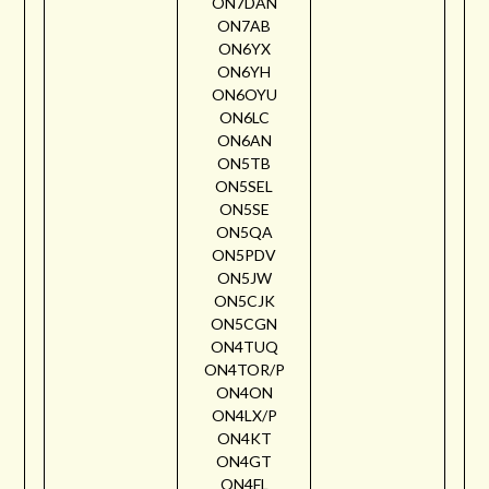
ON7DAN
ON7AB
ON6YX
ON6YH
ON6OYU
ON6LC
ON6AN
ON5TB
ON5SEL
ON5SE
ON5QA
ON5PDV
ON5JW
ON5CJK
ON5CGN
ON4TUQ
ON4TOR/P
ON4ON
ON4LX/P
ON4KT
ON4GT
ON4FL