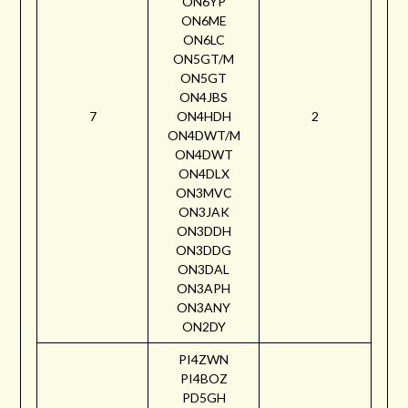
ON6YP
ON6ME
ON6LC
ON5GT/M
ON5GT
ON4JBS
7
ON4HDH
2
ON4DWT/M
ON4DWT
ON4DLX
ON3MVC
ON3JAK
ON3DDH
ON3DDG
ON3DAL
ON3APH
ON3ANY
ON2DY
PI4ZWN
PI4BOZ
PD5GH