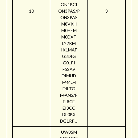
ON4BCI
10
ON3PAS/P
3
ON3PAS
M8VKH
M0HEM
M0DXT
LY2KM
IK1MAF
G3DIG
G0LPI
F5SAV
F4MUD
F4MLH
F4LTO
F4ANS/P
EI8CE
EI3CC
DL0BX
DG1RPU
UW8SM