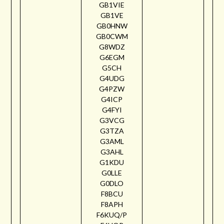
GB1VIE
GB1VE
GB0HNW
GB0CWM
G8WDZ
G6EGM
G5CH
G4UDG
G4PZW
G4ICP
G4FYI
G3VCG
G3TZA
G3AML
G3AHL
G1KDU
G0LLE
G0DLO
F8BCU
F8APH
F6KUQ/P