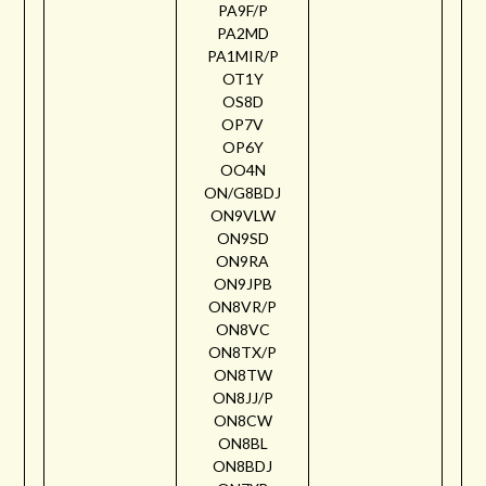
PA9F/P
PA2MD
PA1MIR/P
OT1Y
OS8D
OP7V
OP6Y
OO4N
ON/G8BDJ
ON9VLW
ON9SD
ON9RA
ON9JPB
ON8VR/P
ON8VC
ON8TX/P
ON8TW
ON8JJ/P
ON8CW
ON8BL
ON8BDJ