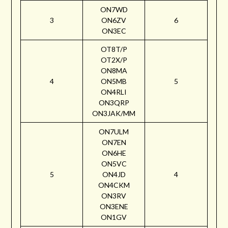
ON7WD
3
ON6ZV
6
ON3EC
OT8T/P
OT2X/P
ON8MA
4
ON5MB
5
ON4RLI
ON3QRP
ON3JAK/MM
ON7ULM
ON7EN
ON6HE
ON5VC
5
ON4JD
4
ON4CKM
ON3RV
ON3ENE
ON1GV