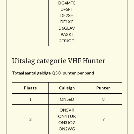
DG4MFC
DF5FT
DF2XH
DF1XC
D6GLAV
9A2KI
2E0JGT
Uitslag categorie VHF Hunter
Totaal aantal geldige QSO-punten per band
Plaats
Callsign
Punten
1
ON5ED
8
ON5VR
ON4TUK
2
7
ON3JOZ
ON2WG