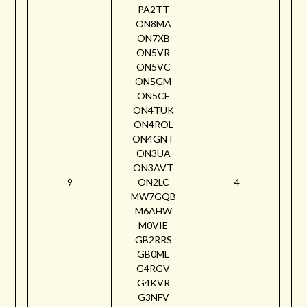
PA2TT
ON8MA
ON7XB
ON5VR
ON5VC
ON5GM
ON5CE
ON4TUK
ON4ROL
ON4GNT
ON3UA
ON3AVT
9
ON2LC
4
MW7GQB
M6AHW
M0VIE
GB2RRS
GB0ML
G4RGV
G4KVR
G3NFV