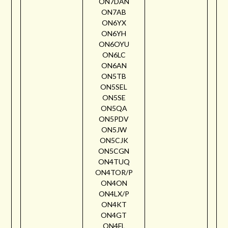
ON7DAN
ON7AB
ON6YX
ON6YH
ON6OYU
ON6LC
ON6AN
ON5TB
ON5SEL
ON5SE
ON5QA
ON5PDV
ON5JW
ON5CJK
ON5CGN
ON4TUQ
ON4TOR/P
ON4ON
ON4LX/P
ON4KT
ON4GT
ON4FL