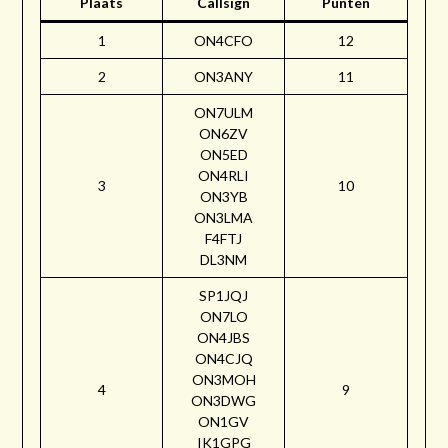
Plaats
Callsign
Punten
1
ON4CFO
12
2
ON3ANY
11
ON7ULM
ON6ZV
ON5ED
ON4RLI
3
10
ON3YB
ON3LMA
F4FTJ
DL3NM
SP1JQJ
ON7LO
ON4JBS
ON4CJQ
ON3MOH
4
9
ON3DWG
ON1GV
IK1GPG