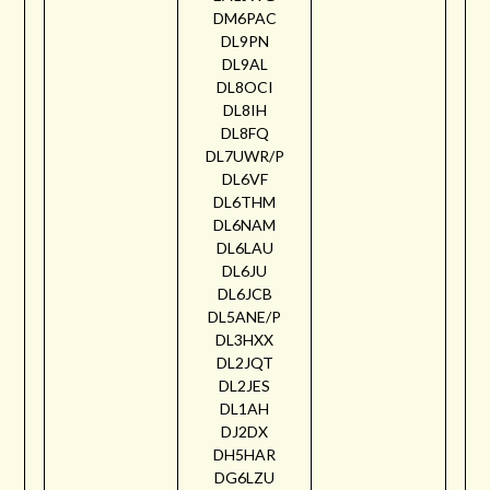
DM6PAC
DL9PN
DL9AL
DL8OCI
DL8IH
DL8FQ
DL7UWR/P
DL6VF
DL6THM
DL6NAM
DL6LAU
DL6JU
DL6JCB
DL5ANE/P
DL3HXX
DL2JQT
DL2JES
DL1AH
DJ2DX
DH5HAR
DG6LZU