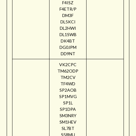
F4ISZ
F4ETR/P
DM3F
DL5KCI
DL2HWI
DL1SWB
DK4BT
DG0JPM
DD9NT
VK2CPC
TM62ODP
TM2CV
TF4WD
SP2AOB
SP1MVG
SP1L
SP1DPA
SM3NRY
SM1HEV
SL7BT
S58MU