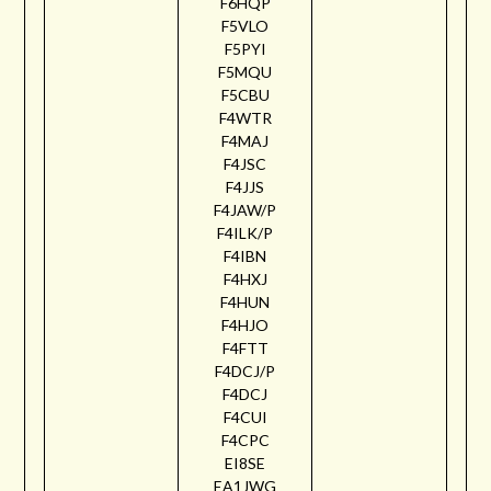
F6HQP
F5VLO
F5PYI
F5MQU
F5CBU
F4WTR
F4MAJ
F4JSC
F4JJS
F4JAW/P
F4ILK/P
F4IBN
F4HXJ
F4HUN
F4HJO
F4FTT
F4DCJ/P
F4DCJ
F4CUI
F4CPC
EI8SE
EA1JWG