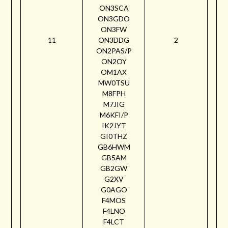
ON3SCA
ON3GDO
ON3FW
11
ON3DDG
2
ON2PAS/P
ON2OY
OM1AX
MW0TSU
M8FPH
M7JIG
M6KFI/P
IK2JYT
GI0THZ
GB6HWM
GB5AM
GB2GW
G2XV
G0AGO
F4MOS
F4LNO
F4LCT