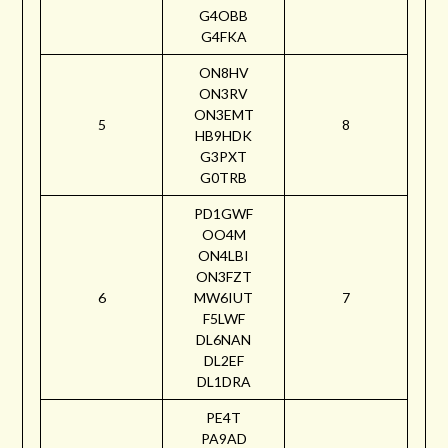
G4OBB
G4FKA
ON8HV
ON3RV
ON3EMT
5
8
HB9HDK
G3PXT
G0TRB
PD1GWF
OO4M
ON4LBI
ON3FZT
6
MW6IUT
7
F5LWF
DL6NAN
DL2EF
DL1DRA
PE4T
PA9AD