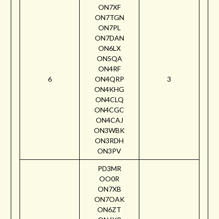
ON7XF
ON7TGN
ON7PL
ON7DAN
ON6LX
ON5QA
ON4RF
6
ON4QRP
3
ON4KHG
ON4CLQ
ON4CGC
ON4CAJ
ON3WBK
ON3RDH
ON3PV
PD3MR
OO0R
ON7XB
ON7OAK
ON6ZT