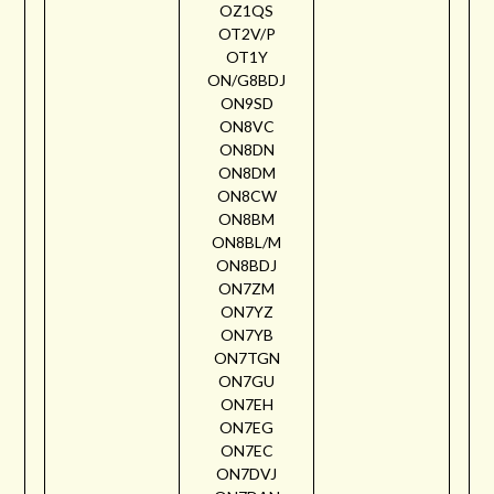
OZ1QS
OT2V/P
OT1Y
ON/G8BDJ
ON9SD
ON8VC
ON8DN
ON8DM
ON8CW
ON8BM
ON8BL/M
ON8BDJ
ON7ZM
ON7YZ
ON7YB
ON7TGN
ON7GU
ON7EH
ON7EG
ON7EC
ON7DVJ