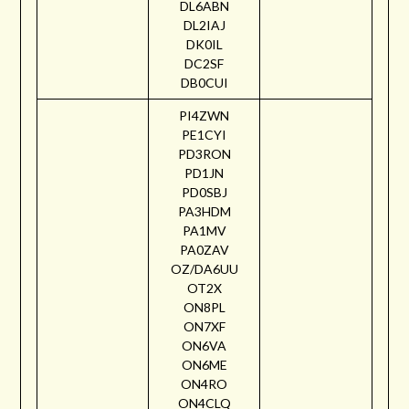
DL6ABN
DL2IAJ
DK0IL
DC2SF
DB0CUI
PI4ZWN
PE1CYI
PD3RON
PD1JN
PD0SBJ
PA3HDM
PA1MV
PA0ZAV
OZ/DA6UU
OT2X
ON8PL
ON7XF
ON6VA
ON6ME
ON4RO
ON4CLQ