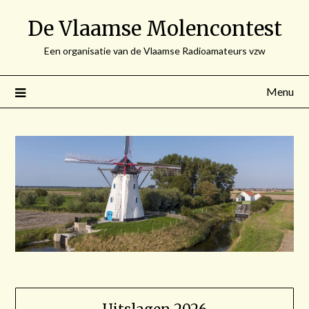
Spring
De Vlaamse Molencontest
naar
de
Een organisatie van de Vlaamse Radioamateurs vzw
inhoud
Menu