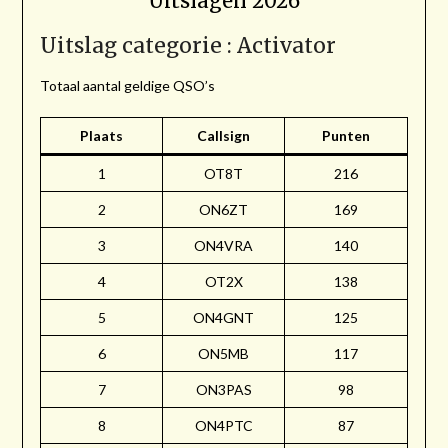
Uitslagen 2026
Uitslag categorie : Activator
Totaal aantal geldige QSO’s
Plaats
Callsign
Punten
1
OT8T
216
2
ON6ZT
169
3
ON4VRA
140
4
OT2X
138
5
ON4GNT
125
6
ON5MB
117
7
ON3PAS
98
8
ON4PTC
87