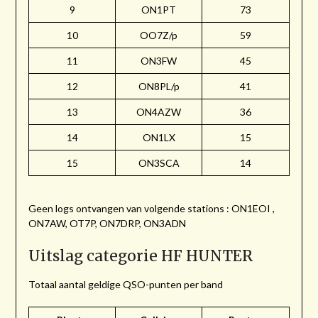
9
ON1PT
73
10
OO7Z/p
59
11
ON3FW
45
12
ON8PL/p
41
13
ON4AZW
36
14
ON1LX
15
15
ON3SCA
14
Geen logs ontvangen van volgende stations : ON1EOI ,
ON7AW, OT7P, ON7DRP, ON3ADN
Uitslag categorie HF HUNTER
Totaal aantal geldige QSO-punten per band