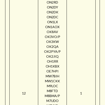
ON2RD
ON2DY
ON2DK
ON2DC
ON1LX
ON1AOX
OK8AV
OK3VO/P
OK3KW
OK2QA
OK2PYA/P
OK2JIQ
OH1RR
OH1KBX
OE7HPI
MW7BIH
MW1CKK
M9LOC
M8FTD
12
1
M8BMA/P
M7UDO