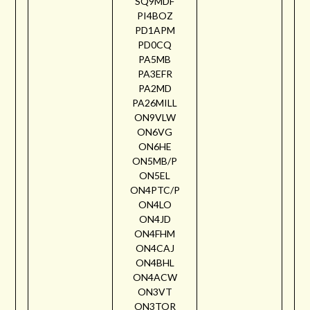
SQ9MDF
PI4BOZ
PD1APM
PD0CQ
PA5MB
PA3EFR
PA2MD
PA26MILL
ON9VLW
ON6VG
ON6HE
ON5MB/P
ON5EL
ON4PTC/P
ON4LO
ON4JD
ON4FHM
ON4CAJ
ON4BHL
ON4ACW
ON3VT
ON3TOR