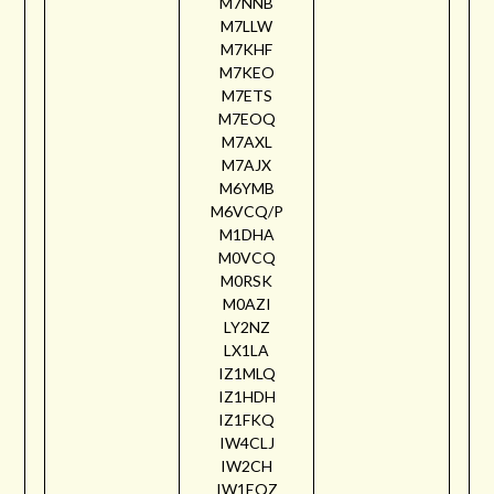
M7NNB
M7LLW
M7KHF
M7KEO
M7ETS
M7EOQ
M7AXL
M7AJX
M6YMB
M6VCQ/P
M1DHA
M0VCQ
M0RSK
M0AZI
LY2NZ
LX1LA
IZ1MLQ
IZ1HDH
IZ1FKQ
IW4CLJ
IW2CH
IW1EQZ