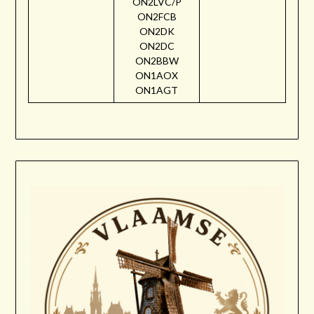
ON2LVC/P
ON2FCB
ON2DK
ON2DC
ON2BBW
ON1AOX
ON1AGT