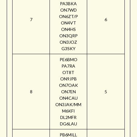
PA3BKA
ON7WD
ON6ZT/P
7
6
ON4VT
ON4HS
ON3QRP
ON3JOZ
G3SKY
PE6BMO
PA7RA
OT8T
ON9JPB
ON7OAK
8
ON7EN
5
ON4CAU
ON3JAK/MM
M6KFI
DL2MFR
DG6LAU
PB6MILL