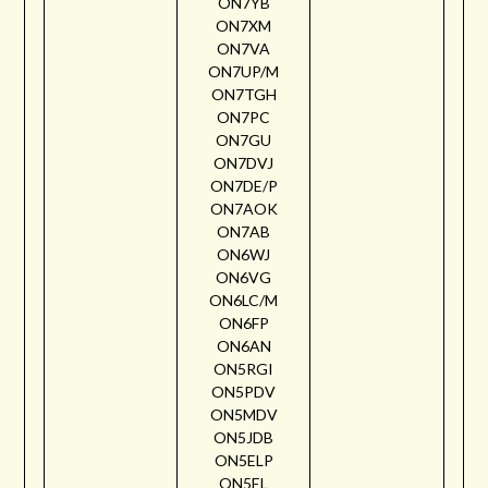
ON7YB
ON7XM
ON7VA
ON7UP/M
ON7TGH
ON7PC
ON7GU
ON7DVJ
ON7DE/P
ON7AOK
ON7AB
ON6WJ
ON6VG
ON6LC/M
ON6FP
ON6AN
ON5RGI
ON5PDV
ON5MDV
ON5JDB
ON5ELP
ON5EL