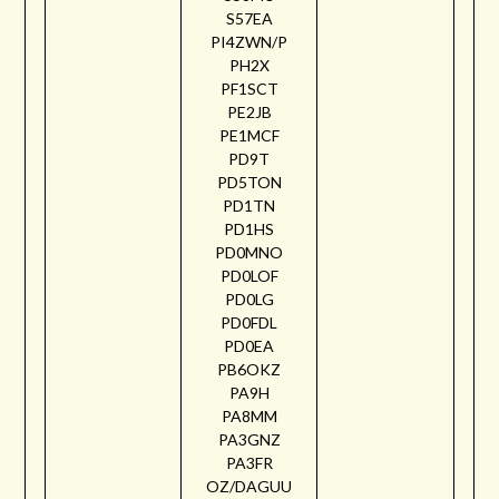
S57EA
PI4ZWN/P
PH2X
PF1SCT
PE2JB
PE1MCF
PD9T
PD5TON
PD1TN
PD1HS
PD0MNO
PD0LOF
PD0LG
PD0FDL
PD0EA
PB6OKZ
PA9H
PA8MM
PA3GNZ
PA3FR
OZ/DAGUU