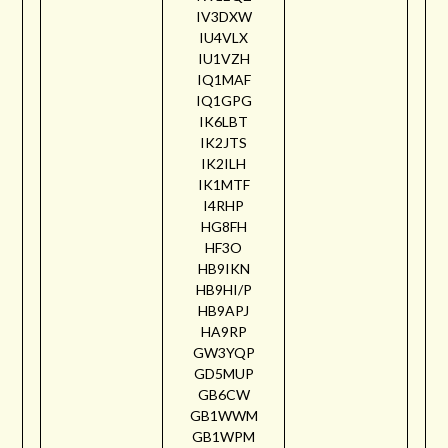
IV3DXW
IU4VLX
IU1VZH
IQ1MAF
IQ1GPG
IK6LBT
IK2JTS
IK2ILH
IK1MTF
I4RHP
HG8FH
HF3O
HB9IKN
HB9HI/P
HB9APJ
HA9RP
GW3YQP
GD5MUP
GB6CW
GB1WWM
GB1WPM