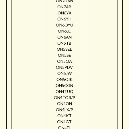
ON7DAN
ON7AB
ON6YX
ON6YH
ON6OYU
ON6LC
ON6AN
ON5TB
ON5SEL
ON5SE
ON5QA
ON5PDV
ON5JW
ON5CJK
ON5CGN
ON4TUQ
ON4TOR/P
ON4ON
ON4LX/P
ON4KT
ON4GT
ON4FL