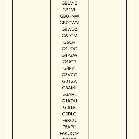
GB1VIE
GB1VE
GB0HNW
GB0CWM
G8WDZ
G6EGM
G5CH
G4UDG
G4PZW
G4ICP
G4FYI
G3VCG
G3TZA
G3AML
G3AHL
G1KDU
G0LLE
G0DLO
F8BCU
F8APH
F6KUQ/P