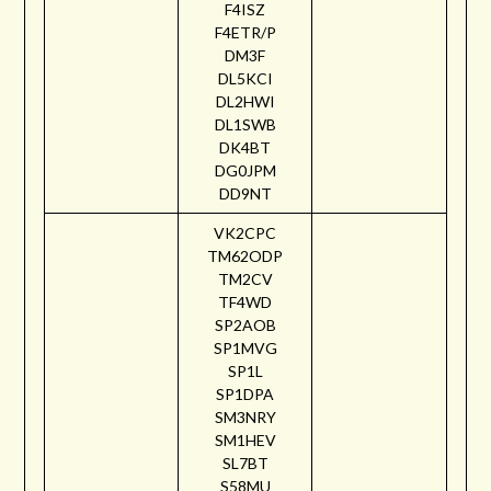
F4ISZ
F4ETR/P
DM3F
DL5KCI
DL2HWI
DL1SWB
DK4BT
DG0JPM
DD9NT
VK2CPC
TM62ODP
TM2CV
TF4WD
SP2AOB
SP1MVG
SP1L
SP1DPA
SM3NRY
SM1HEV
SL7BT
S58MU