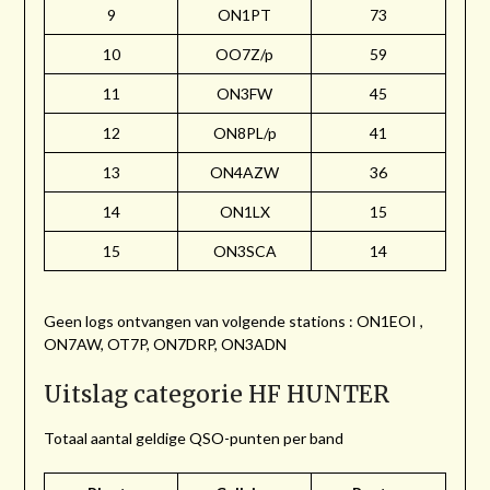
9
ON1PT
73
10
OO7Z/p
59
11
ON3FW
45
12
ON8PL/p
41
13
ON4AZW
36
14
ON1LX
15
15
ON3SCA
14
Geen logs ontvangen van volgende stations : ON1EOI ,
ON7AW, OT7P, ON7DRP, ON3ADN
Uitslag categorie HF HUNTER
Totaal aantal geldige QSO-punten per band