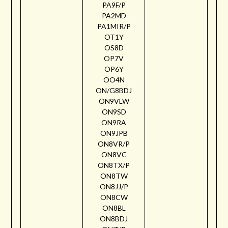
PA9F/P
PA2MD
PA1MIR/P
OT1Y
OS8D
OP7V
OP6Y
OO4N
ON/G8BDJ
ON9VLW
ON9SD
ON9RA
ON9JPB
ON8VR/P
ON8VC
ON8TX/P
ON8TW
ON8JJ/P
ON8CW
ON8BL
ON8BDJ