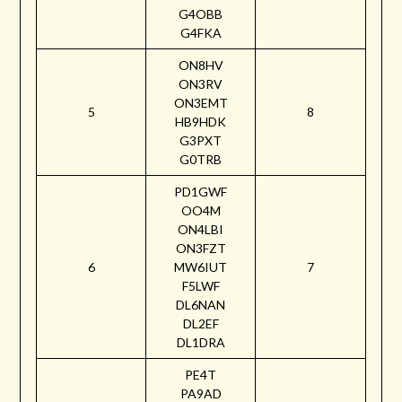
G4OBB
G4FKA
ON8HV
ON3RV
ON3EMT
5
8
HB9HDK
G3PXT
G0TRB
PD1GWF
OO4M
ON4LBI
ON3FZT
6
MW6IUT
7
F5LWF
DL6NAN
DL2EF
DL1DRA
PE4T
PA9AD