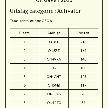
Uitslagen 2026
Uitslag categorie : Activator
Totaal aantal geldige QSO’s
Plaats
Callsign
Punten
1
OT8T
216
2
ON6ZT
169
3
ON4VRA
140
4
OT2X
138
5
ON4GNT
125
6
ON5MB
117
7
ON3PAS
98
8
ON4PTC
87