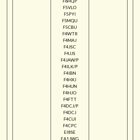
F6HQP
F5VLO
F5PYI
F5MQU
F5CBU
F4WTR
F4MAJ
F4JSC
F4JJS
F4JAW/P
F4ILK/P
F4IBN
F4HXJ
F4HUN
F4HJO
F4FTT
F4DCJ/P
F4DCJ
F4CUI
F4CPC
EI8SE
EA1JWG