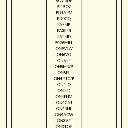
SQ9MDF
PI4BOZ
PD1APM
PD0CQ
PA5MB
PA3EFR
PA2MD
PA26MILL
ON9VLW
ON6VG
ON6HE
ON5MB/P
ON5EL
ON4PTC/P
ON4LO
ON4JD
ON4FHM
ON4CAJ
ON4BHL
ON4ACW
ON3VT
ON3TOR