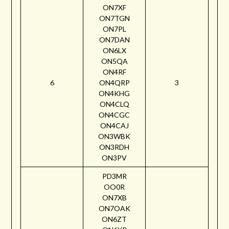
ON7XF
ON7TGN
ON7PL
ON7DAN
ON6LX
ON5QA
ON4RF
6
ON4QRP
3
ON4KHG
ON4CLQ
ON4CGC
ON4CAJ
ON3WBK
ON3RDH
ON3PV
PD3MR
OO0R
ON7XB
ON7OAK
ON6ZT