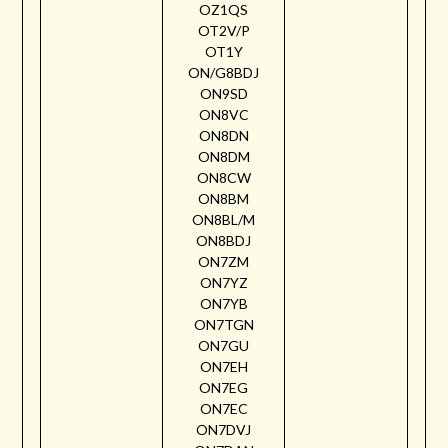
OZ1QS
OT2V/P
OT1Y
ON/G8BDJ
ON9SD
ON8VC
ON8DN
ON8DM
ON8CW
ON8BM
ON8BL/M
ON8BDJ
ON7ZM
ON7YZ
ON7YB
ON7TGN
ON7GU
ON7EH
ON7EG
ON7EC
ON7DVJ