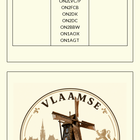
ON2LVC/P
ON2FCB
ON2DK
ON2DC
ON2BBW
ON1AOX
ON1AGT