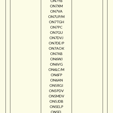
ON7YB
ON7XM
ON7VA
ON7UP/M
ON7TGH
ON7PC
ON7GU
ON7DVJ
ON7DE/P
ON7AOK
ON7AB
ON6WJ
ON6VG
ON6LC/M
ON6FP
ON6AN
ON5RGI
ON5PDV
ON5MDV
ON5JDB
ON5ELP
ON5EL