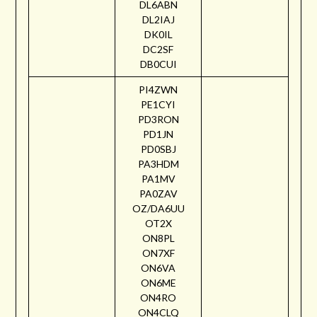
DL6ABN
DL2IAJ
DK0IL
DC2SF
DB0CUI
PI4ZWN
PE1CYI
PD3RON
PD1JN
PD0SBJ
PA3HDM
PA1MV
PA0ZAV
OZ/DA6UU
OT2X
ON8PL
ON7XF
ON6VA
ON6ME
ON4RO
ON4CLQ