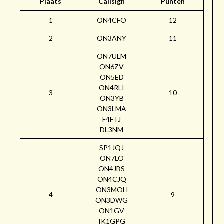
Plaats
Callsign
Punten
1
ON4CFO
12
2
ON3ANY
11
ON7ULM
ON6ZV
ON5ED
ON4RLI
3
10
ON3YB
ON3LMA
F4FTJ
DL3NM
SP1JQJ
ON7LO
ON4JBS
ON4CJQ
ON3MOH
4
9
ON3DWG
ON1GV
IK1GPG