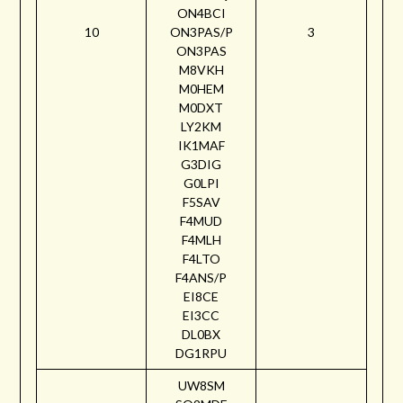
ON4BCI
10
ON3PAS/P
3
ON3PAS
M8VKH
M0HEM
M0DXT
LY2KM
IK1MAF
G3DIG
G0LPI
F5SAV
F4MUD
F4MLH
F4LTO
F4ANS/P
EI8CE
EI3CC
DL0BX
DG1RPU
UW8SM