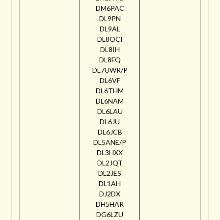
DM6PAC
DL9PN
DL9AL
DL8OCI
DL8IH
DL8FQ
DL7UWR/P
DL6VF
DL6THM
DL6NAM
DL6LAU
DL6JU
DL6JCB
DL5ANE/P
DL3HXX
DL2JQT
DL2JES
DL1AH
DJ2DX
DH5HAR
DG6LZU