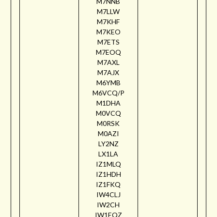
M7NNB
M7LLW
M7KHF
M7KEO
M7ETS
M7EOQ
M7AXL
M7AJX
M6YMB
M6VCQ/P
M1DHA
M0VCQ
M0RSK
M0AZI
LY2NZ
LX1LA
IZ1MLQ
IZ1HDH
IZ1FKQ
IW4CLJ
IW2CH
IW1EQZ