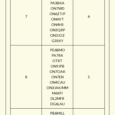
PA3BKA
ON7WD
ON6ZT/P
7
6
ON4VT
ON4HS
ON3QRP
ON3JOZ
G3SKY
PE6BMO
PA7RA
OT8T
ON9JPB
ON7OAK
8
ON7EN
5
ON4CAU
ON3JAK/MM
M6KFI
DL2MFR
DG6LAU
PB6MILL