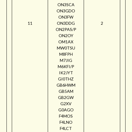
ON3SCA
ON3GDO
ON3FW
11
ON3DDG
2
ON2PAS/P
ON2OY
OM1AX
MW0TSU
M8FPH
M7JIG
M6KFI/P
IK2JYT
GI0THZ
GB6HWM
GB5AM
GB2GW
G2XV
G0AGO
F4MOS
F4LNO
F4LCT