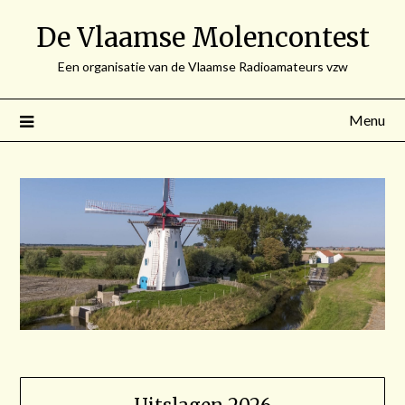
Spring
De Vlaamse Molencontest
naar
de
Een organisatie van de Vlaamse Radioamateurs vzw
inhoud
Menu