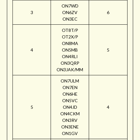
ON7WD
3
ON6ZV
6
ON3EC
OT8T/P
OT2X/P
ON8MA
4
ON5MB
5
ON4RLI
ON3QRP
ON3JAK/MM
ON7ULM
ON7EN
ON6HE
ON5VC
5
ON4JD
4
ON4CKM
ON3RV
ON3ENE
ON1GV