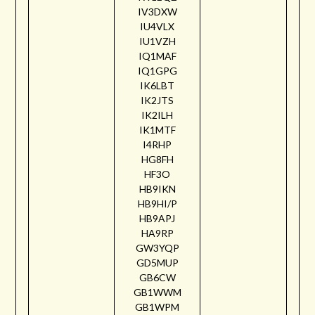
IV3DXW
IU4VLX
IU1VZH
IQ1MAF
IQ1GPG
IK6LBT
IK2JTS
IK2ILH
IK1MTF
I4RHP
HG8FH
HF3O
HB9IKN
HB9HI/P
HB9APJ
HA9RP
GW3YQP
GD5MUP
GB6CW
GB1WWM
GB1WPM