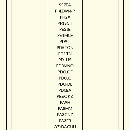
S57EA
PI4ZWN/P
PH2X
PF1SCT
PE2JB
PE1MCF
PD9T
PD5TON
PD1TN
PD1HS
PD0MNO
PD0LOF
PD0LG
PD0FDL
PD0EA
PB6OKZ
PA9H
PA8MM
PA3GNZ
PA3FR
OZ/DAGUU