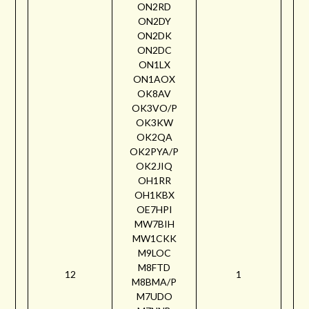
ON2RD
ON2DY
ON2DK
ON2DC
ON1LX
ON1AOX
OK8AV
OK3VO/P
OK3KW
OK2QA
OK2PYA/P
OK2JIQ
OH1RR
OH1KBX
OE7HPI
MW7BIH
MW1CKK
M9LOC
M8FTD
12
1
M8BMA/P
M7UDO