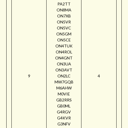
PA2TT
ON8MA
ON7XB
ON5VR
ON5VC
ON5GM
ON5CE
ON4TUK
ON4ROL
ON4GNT
ON3UA
ON3AVT
9
ON2LC
4
MW7GQB
M6AHW
M0VIE
GB2RRS
GB0ML
G4RGV
G4KVR
G3NFV