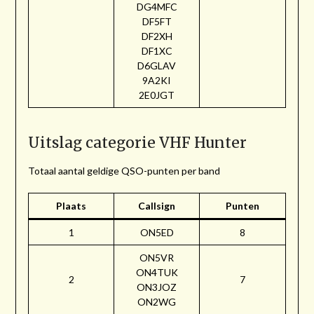
DG4MFC
DF5FT
DF2XH
DF1XC
D6GLAV
9A2KI
2E0JGT
Uitslag categorie VHF Hunter
Totaal aantal geldige QSO-punten per band
Plaats
Callsign
Punten
1
ON5ED
8
ON5VR
ON4TUK
2
7
ON3JOZ
ON2WG