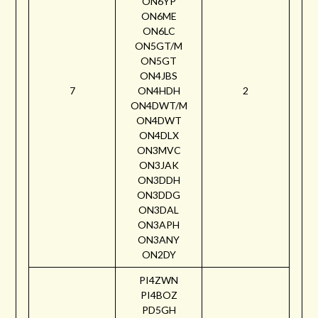
ON6YP
ON6ME
ON6LC
ON5GT/M
ON5GT
ON4JBS
7
ON4HDH
2
ON4DWT/M
ON4DWT
ON4DLX
ON3MVC
ON3JAK
ON3DDH
ON3DDG
ON3DAL
ON3APH
ON3ANY
ON2DY
PI4ZWN
PI4BOZ
PD5GH