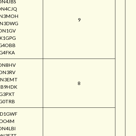
ON4JBS
ON4CJQ
N3MOH
9
N3DWG
ON1GV
IK1GPG
G4OBB
G4FKA
ON8HV
ON3RV
N3EMT
8
B9HDK
G3PXT
G0TRB
PD1GWF
OO4M
ON4LBI
ON3FZT