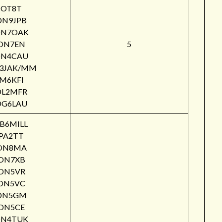
OT8T
ON9JPB
N7OAK
ON7EN
5
N4CAU
3JAK/MM
M6KFI
DL2MFR
DG6LAU
B6MILL
PA2TT
ON8MA
ON7XB
ON5VR
ON5VC
ON5GM
ON5CE
N4TUK