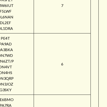
W6IUT
7
F5LWF
DL6NAN
DL2EF
DL1DRA
PE4T
PA9AD
PA3BKA
ON7WD
N6ZT/P
6
ON4VT
ON4HS
ON3QRP
ON3JOZ
G3SKY
PE6BMO
PA7RA