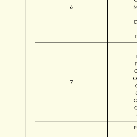
6
M
O
7