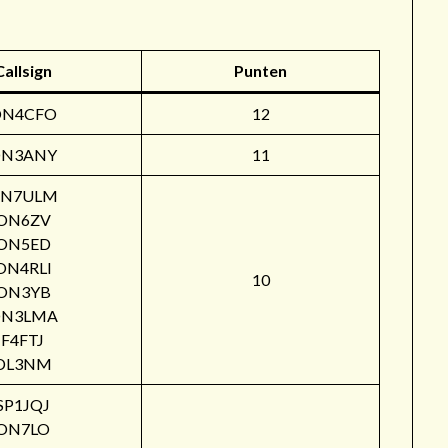
Callsign
Punten
ON4CFO
12
N3ANY
11
N7ULM
ON6ZV
ON5ED
ON4RLI
10
ON3YB
N3LMA
F4FTJ
DL3NM
SP1JQJ
ON7LO