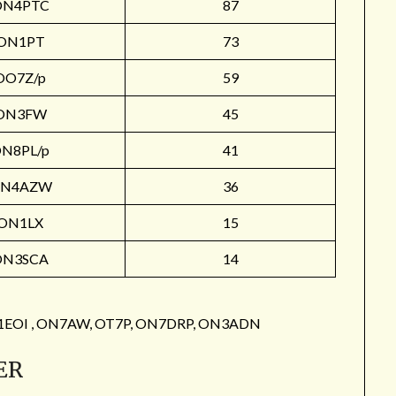
ON4PTC
87
ON1PT
73
OO7Z/p
59
ON3FW
45
N8PL/p
41
N4AZW
36
ON1LX
15
ON3SCA
14
: ON1EOI , ON7AW, OT7P, ON7DRP, ON3ADN
ER