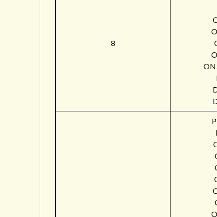
O
8
O
ON
P
O