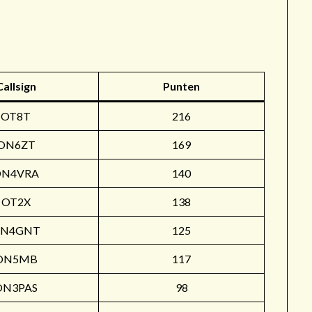
r
Callsign
Punten
OT8T
216
ON6ZT
169
ON4VRA
140
OT2X
138
N4GNT
125
ON5MB
117
ON3PAS
98