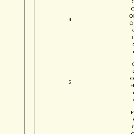
O
4
O
O
5
H