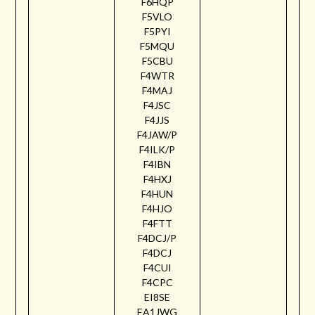
F6HQP
F5VLO
F5PYI
F5MQU
F5CBU
F4WTR
F4MAJ
F4JSC
F4JJS
F4JAW/P
F4ILK/P
F4IBN
F4HXJ
F4HUN
F4HJO
F4FTT
F4DCJ/P
F4DCJ
F4CUI
F4CPC
EI8SE
EA1JWG