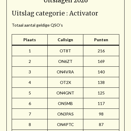
Uitslagen 2026
Uitslag categorie : Activator
Totaal aantal geldige QSO’s
Plaats
Callsign
Punten
1
OT8T
216
2
ON6ZT
169
3
ON4VRA
140
4
OT2X
138
5
ON4GNT
125
6
ON5MB
117
7
ON3PAS
98
8
ON4PTC
87