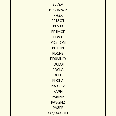
S57EA
PI4ZWN/P
PH2X
PF1SCT
PE2JB
PE1MCF
PD9T
PD5TON
PD1TN
PD1HS
PD0MNO
PD0LOF
PD0LG
PD0FDL
PD0EA
PB6OKZ
PA9H
PA8MM
PA3GNZ
PA3FR
OZ/DAGUU