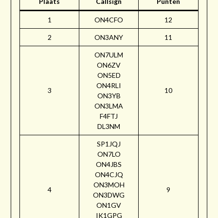
Plaats
Callsign
Punten
1
ON4CFO
12
2
ON3ANY
11
ON7ULM
ON6ZV
ON5ED
ON4RLI
3
10
ON3YB
ON3LMA
F4FTJ
DL3NM
SP1JQJ
ON7LO
ON4JBS
ON4CJQ
ON3MOH
4
9
ON3DWG
ON1GV
IK1GPG