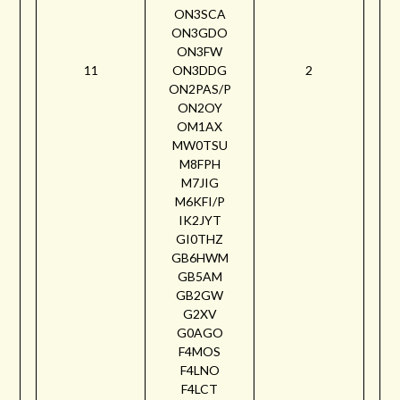
ON3SCA
ON3GDO
ON3FW
11
ON3DDG
2
ON2PAS/P
ON2OY
OM1AX
MW0TSU
M8FPH
M7JIG
M6KFI/P
IK2JYT
GI0THZ
GB6HWM
GB5AM
GB2GW
G2XV
G0AGO
F4MOS
F4LNO
F4LCT