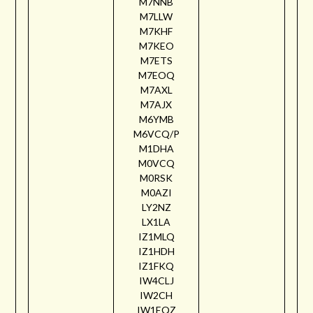
M7NNB
M7LLW
M7KHF
M7KEO
M7ETS
M7EOQ
M7AXL
M7AJX
M6YMB
M6VCQ/P
M1DHA
M0VCQ
M0RSK
M0AZI
LY2NZ
LX1LA
IZ1MLQ
IZ1HDH
IZ1FKQ
IW4CLJ
IW2CH
IW1EQZ