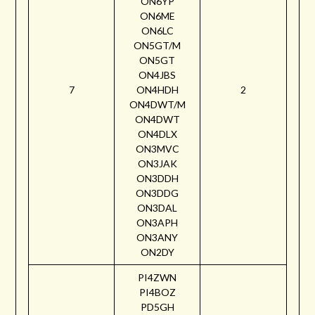
ON6YP
ON6ME
ON6LC
ON5GT/M
ON5GT
ON4JBS
7
ON4HDH
2
ON4DWT/M
ON4DWT
ON4DLX
ON3MVC
ON3JAK
ON3DDH
ON3DDG
ON3DAL
ON3APH
ON3ANY
ON2DY
PI4ZWN
PI4BOZ
PD5GH