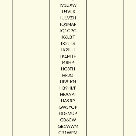
IV3DXW
IU4VLX
IU1VZH
IQ1MAF
IQ1GPG
IK6LBT
IK2JTS
IK2ILH
IK1MTF
I4RHP
HG8FH
HF3O
HB9IKN
HB9HI/P
HB9APJ
HA9RP
GW3YQP
GD5MUP
GB6CW
GB1WWM
GB1WPM