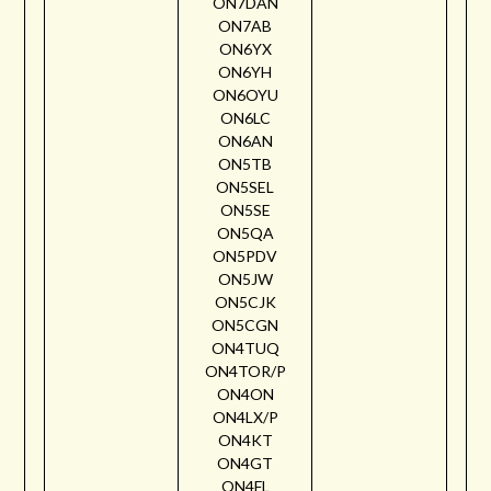
ON7DAN
ON7AB
ON6YX
ON6YH
ON6OYU
ON6LC
ON6AN
ON5TB
ON5SEL
ON5SE
ON5QA
ON5PDV
ON5JW
ON5CJK
ON5CGN
ON4TUQ
ON4TOR/P
ON4ON
ON4LX/P
ON4KT
ON4GT
ON4FL