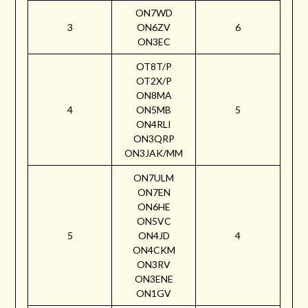
ON7WD
3
ON6ZV
6
ON3EC
OT8T/P
OT2X/P
ON8MA
4
ON5MB
5
ON4RLI
ON3QRP
ON3JAK/MM
ON7ULM
ON7EN
ON6HE
ON5VC
5
ON4JD
4
ON4CKM
ON3RV
ON3ENE
ON1GV