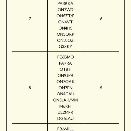
PA3BKA
ON7WD
ON6ZT/P
7
6
ON4VT
ON4HS
ON3QRP
ON3JOZ
G3SKY
PE6BMO
PA7RA
OT8T
ON9JPB
ON7OAK
8
ON7EN
5
ON4CAU
ON3JAK/MM
M6KFI
DL2MFR
DG6LAU
PB6MILL