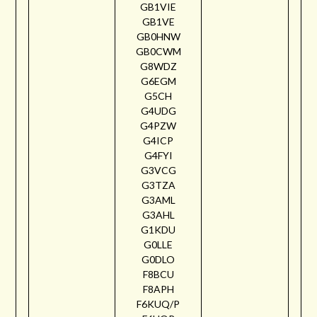
GB1VIE
GB1VE
GB0HNW
GB0CWM
G8WDZ
G6EGM
G5CH
G4UDG
G4PZW
G4ICP
G4FYI
G3VCG
G3TZA
G3AML
G3AHL
G1KDU
G0LLE
G0DLO
F8BCU
F8APH
F6KUQ/P