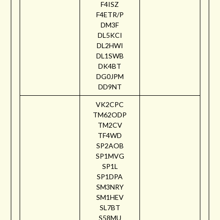
F4ISZ
F4ETR/P
DM3F
DL5KCI
DL2HWI
DL1SWB
DK4BT
DG0JPM
DD9NT
VK2CPC
TM62ODP
TM2CV
TF4WD
SP2AOB
SP1MVG
SP1L
SP1DPA
SM3NRY
SM1HEV
SL7BT
S58MU