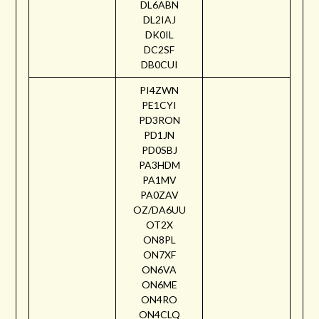
DL6ABN
DL2IAJ
DK0IL
DC2SF
DB0CUI
PI4ZWN
PE1CYI
PD3RON
PD1JN
PD0SBJ
PA3HDM
PA1MV
PA0ZAV
OZ/DA6UU
OT2X
ON8PL
ON7XF
ON6VA
ON6ME
ON4RO
ON4CLQ