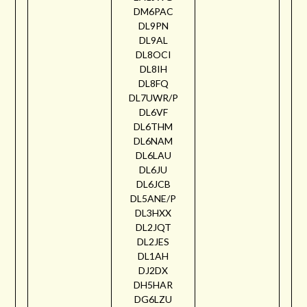
DM6PAC
DL9PN
DL9AL
DL8OCI
DL8IH
DL8FQ
DL7UWR/P
DL6VF
DL6THM
DL6NAM
DL6LAU
DL6JU
DL6JCB
DL5ANE/P
DL3HXX
DL2JQT
DL2JES
DL1AH
DJ2DX
DH5HAR
DG6LZU