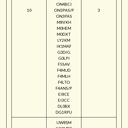
ON4BCI
10
ON3PAS/P
3
ON3PAS
M8VKH
M0HEM
M0DXT
LY2KM
IK1MAF
G3DIG
G0LPI
F5SAV
F4MUD
F4MLH
F4LTO
F4ANS/P
EI8CE
EI3CC
DL0BX
DG1RPU
UW8SM