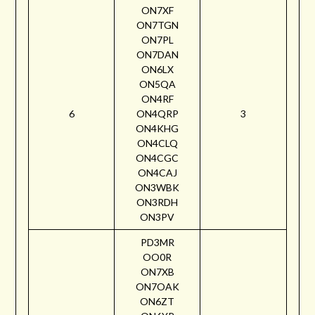
ON7XF
ON7TGN
ON7PL
ON7DAN
ON6LX
ON5QA
ON4RF
6
ON4QRP
3
ON4KHG
ON4CLQ
ON4CGC
ON4CAJ
ON3WBK
ON3RDH
ON3PV
PD3MR
OO0R
ON7XB
ON7OAK
ON6ZT