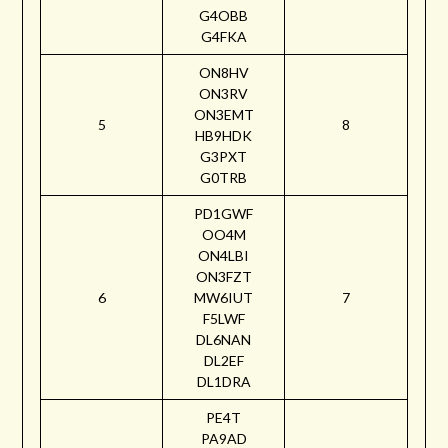
G4OBB
G4FKA
ON8HV
ON3RV
ON3EMT
5
8
HB9HDK
G3PXT
G0TRB
PD1GWF
OO4M
ON4LBI
ON3FZT
6
MW6IUT
7
F5LWF
DL6NAN
DL2EF
DL1DRA
PE4T
PA9AD