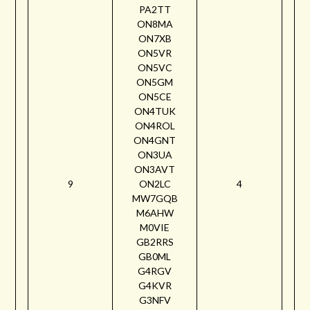
PA2TT
ON8MA
ON7XB
ON5VR
ON5VC
ON5GM
ON5CE
ON4TUK
ON4ROL
ON4GNT
ON3UA
ON3AVT
9
ON2LC
4
MW7GQB
M6AHW
M0VIE
GB2RRS
GB0ML
G4RGV
G4KVR
G3NFV