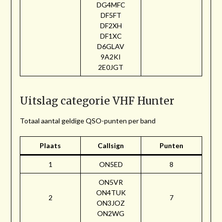
DG4MFC
DF5FT
DF2XH
DF1XC
D6GLAV
9A2KI
2E0JGT
Uitslag categorie VHF Hunter
Totaal aantal geldige QSO-punten per band
Plaats
Callsign
Punten
1
ON5ED
8
ON5VR
ON4TUK
2
7
ON3JOZ
ON2WG