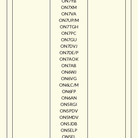
ON7YB
ON7XM
ON7VA
ON7UP/M
ON7TGH
ON7PC
ON7GU
ON7DVJ
ON7DE/P
ON7AOK
ON7AB
ON6WJ
ON6VG
ON6LC/M
ON6FP
ON6AN
ON5RGI
ON5PDV
ON5MDV
ON5JDB
ON5ELP
ON5EL