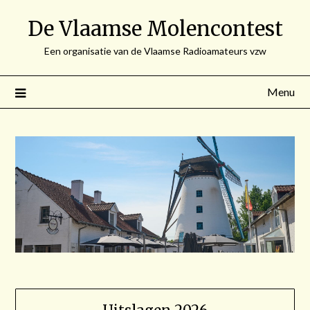
Spring
De Vlaamse Molencontest
naar
de
Een organisatie van de Vlaamse Radioamateurs vzw
inhoud
Menu