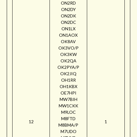
ON2RD
ON2DY
ON2DK
ON2DC
ON1LX
ON1AOX
OK8AV
OK3VO/P
OK3KW
OK2QA
OK2PYA/P
OK2JIQ
OH1RR
OH1KBX
OE7HPI
MW7BIH
MW1CKK
M9LOC
M8FTD
12
1
M8BMA/P
M7UDO