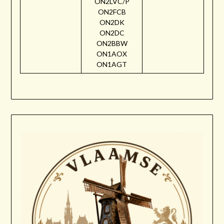
ON2LVC/P
ON2FCB
ON2DK
ON2DC
ON2BBW
ON1AOX
ON1AGT