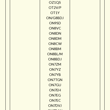
OZ1QS
OT2V/P
OT1Y
ON/G8BDJ
ON9SD
ON8VC
ON8DN
ON8DM
ON8CW
ON8BM
ON8BL/M
ON8BDJ
ON7ZM
ON7YZ
ON7YB
ON7TGN
ON7GU
ON7EH
ON7EG
ON7EC
ON7DVJ