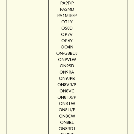
PA9F/P
PA2MD
PA1MIR/P
OT1Y
OS8D
OP7V
OP6Y
OO4N
ON/G8BDJ
ON9VLW
ON9SD
ON9RA
ON9JPB
ON8VR/P
ON8VC
ON8TX/P
ON8TW
ON8JJ/P
ON8CW
ON8BL
ON8BDJ