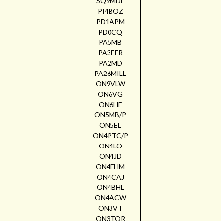
SQ9MDF
PI4BOZ
PD1APM
PD0CQ
PA5MB
PA3EFR
PA2MD
PA26MILL
ON9VLW
ON6VG
ON6HE
ON5MB/P
ON5EL
ON4PTC/P
ON4LO
ON4JD
ON4FHM
ON4CAJ
ON4BHL
ON4ACW
ON3VT
ON3TOR