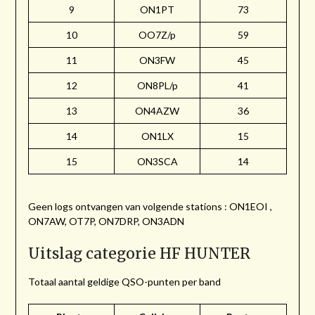
9
ON1PT
73
10
OO7Z/p
59
11
ON3FW
45
12
ON8PL/p
41
13
ON4AZW
36
14
ON1LX
15
15
ON3SCA
14
Geen logs ontvangen van volgende stations : ON1EOI ,
ON7AW, OT7P, ON7DRP, ON3ADN
Uitslag categorie HF HUNTER
Totaal aantal geldige QSO-punten per band