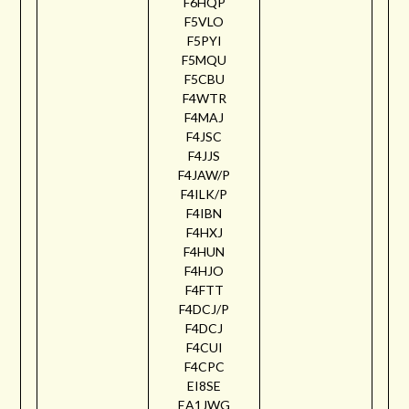
F6HQP
F5VLO
F5PYI
F5MQU
F5CBU
F4WTR
F4MAJ
F4JSC
F4JJS
F4JAW/P
F4ILK/P
F4IBN
F4HXJ
F4HUN
F4HJO
F4FTT
F4DCJ/P
F4DCJ
F4CUI
F4CPC
EI8SE
EA1JWG