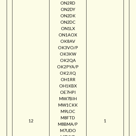
ON2RD
ON2DY
ON2DK
ON2DC
ON1LX
ON1AOX
OK8AV
OK3VO/P
OK3KW
OK2QA
OK2PYA/P
OK2JIQ
OH1RR
OH1KBX
OE7HPI
MW7BIH
MW1CKK
M9LOC
M8FTD
12
1
M8BMA/P
M7UDO