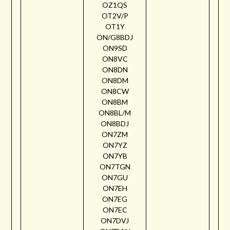
OZ1QS
OT2V/P
OT1Y
ON/G8BDJ
ON9SD
ON8VC
ON8DN
ON8DM
ON8CW
ON8BM
ON8BL/M
ON8BDJ
ON7ZM
ON7YZ
ON7YB
ON7TGN
ON7GU
ON7EH
ON7EG
ON7EC
ON7DVJ