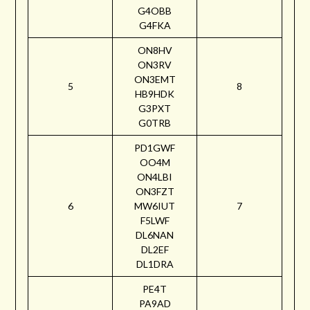
G4OBB
G4FKA
ON8HV
ON3RV
ON3EMT
5
8
HB9HDK
G3PXT
G0TRB
PD1GWF
OO4M
ON4LBI
ON3FZT
6
MW6IUT
7
F5LWF
DL6NAN
DL2EF
DL1DRA
PE4T
PA9AD