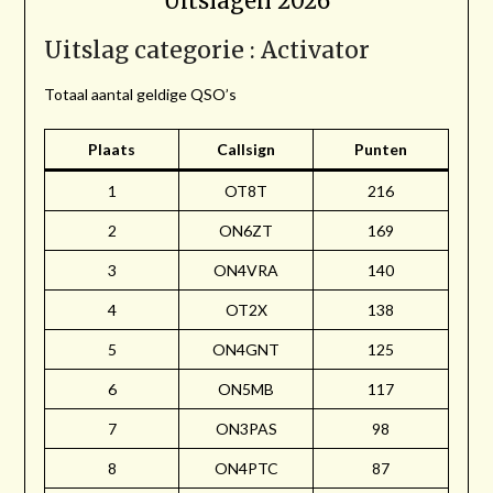
Uitslagen 2026
Uitslag categorie : Activator
Totaal aantal geldige QSO’s
Plaats
Callsign
Punten
1
OT8T
216
2
ON6ZT
169
3
ON4VRA
140
4
OT2X
138
5
ON4GNT
125
6
ON5MB
117
7
ON3PAS
98
8
ON4PTC
87