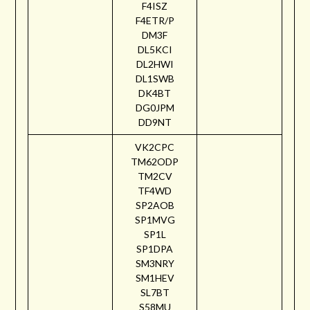
F4ISZ
F4ETR/P
DM3F
DL5KCI
DL2HWI
DL1SWB
DK4BT
DG0JPM
DD9NT
VK2CPC
TM62ODP
TM2CV
TF4WD
SP2AOB
SP1MVG
SP1L
SP1DPA
SM3NRY
SM1HEV
SL7BT
S58MU