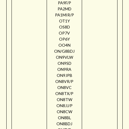
PA9F/P
PA2MD
PA1MIR/P
OT1Y
OS8D
OP7V
OP6Y
OO4N
ON/G8BDJ
ON9VLW
ON9SD
ON9RA
ON9JPB
ON8VR/P
ON8VC
ON8TX/P
ON8TW
ON8JJ/P
ON8CW
ON8BL
ON8BDJ