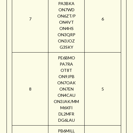
PA3BKA
ON7WD
ON6ZT/P
7
6
ON4VT
ON4HS
ON3QRP
ON3JOZ
G3SKY
PE6BMO
PA7RA
OT8T
ON9JPB
ON7OAK
8
ON7EN
5
ON4CAU
ON3JAK/MM
M6KFI
DL2MFR
DG6LAU
PB6MILL