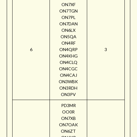
ON7XF
ON7TGN
ON7PL
ON7DAN
ON6LX
ON5QA
ON4RF
6
ON4QRP
3
ON4KHG
ON4CLQ
ON4CGC
ON4CAJ
ON3WBK
ON3RDH
ON3PV
PD3MR
OO0R
ON7XB
ON7OAK
ON6ZT