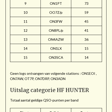
9
ON1PT
73
10
OO7Z/p
59
11
ON3FW
45
12
ON8PL/p
41
13
ON4AZW
36
14
ON1LX
15
15
ON3SCA
14
Geen logs ontvangen van volgende stations : ON1EOI ,
ON7AW, OT7P, ON7DRP, ON3ADN
Uitslag categorie HF HUNTER
Totaal aantal geldige QSO-punten per band