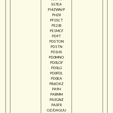
S57EA
PI4ZWN/P
PH2X
PF1SCT
PE2JB
PE1MCF
PD9T
PD5TON
PD1TN
PD1HS
PD0MNO
PD0LOF
PD0LG
PD0FDL
PD0EA
PB6OKZ
PA9H
PA8MM
PA3GNZ
PA3FR
OZ/DAGUU