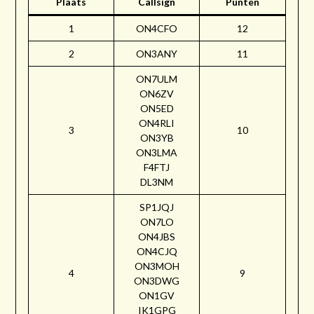
Plaats
Callsign
Punten
1
ON4CFO
12
2
ON3ANY
11
ON7ULM
ON6ZV
ON5ED
ON4RLI
3
10
ON3YB
ON3LMA
F4FTJ
DL3NM
SP1JQJ
ON7LO
ON4JBS
ON4CJQ
ON3MOH
4
9
ON3DWG
ON1GV
IK1GPG