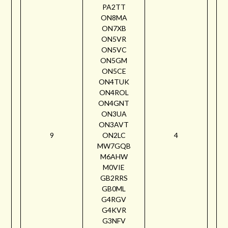
PA2TT
ON8MA
ON7XB
ON5VR
ON5VC
ON5GM
ON5CE
ON4TUK
ON4ROL
ON4GNT
ON3UA
ON3AVT
9
ON2LC
4
MW7GQB
M6AHW
M0VIE
GB2RRS
GB0ML
G4RGV
G4KVR
G3NFV