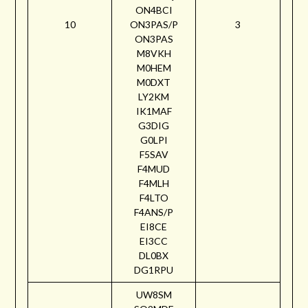
ON4BCI
10
ON3PAS/P
3
ON3PAS
M8VKH
M0HEM
M0DXT
LY2KM
IK1MAF
G3DIG
G0LPI
F5SAV
F4MUD
F4MLH
F4LTO
F4ANS/P
EI8CE
EI3CC
DL0BX
DG1RPU
UW8SM