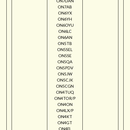
ON7DAN
ON7AB
ON6YX
ON6YH
ON6OYU
ON6LC
ON6AN
ON5TB
ON5SEL
ON5SE
ON5QA
ON5PDV
ON5JW
ON5CJK
ON5CGN
ON4TUQ
ON4TOR/P
ON4ON
ON4LX/P
ON4KT
ON4GT
ON4FL