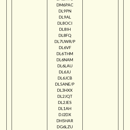
DM6PAC
DL9PN
DL9AL
DL8OCI
DL8IH
DL8FQ
DL7UWR/P
DL6VF
DL6THM
DL6NAM
DL6LAU
DL6JU
DL6JCB
DL5ANE/P
DL3HXX
DL2JQT
DL2JES
DL1AH
DJ2DX
DH5HAR
DG6LZU