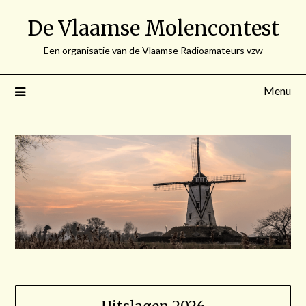
Spring
De Vlaamse Molencontest
naar
de
Een organisatie van de Vlaamse Radioamateurs vzw
inhoud
Menu