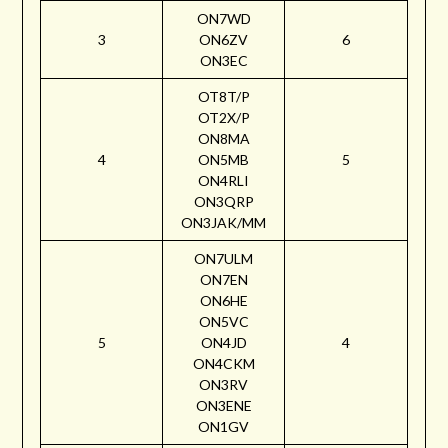
ON7WD
3
ON6ZV
6
ON3EC
OT8T/P
OT2X/P
ON8MA
4
ON5MB
5
ON4RLI
ON3QRP
ON3JAK/MM
ON7ULM
ON7EN
ON6HE
ON5VC
5
ON4JD
4
ON4CKM
ON3RV
ON3ENE
ON1GV