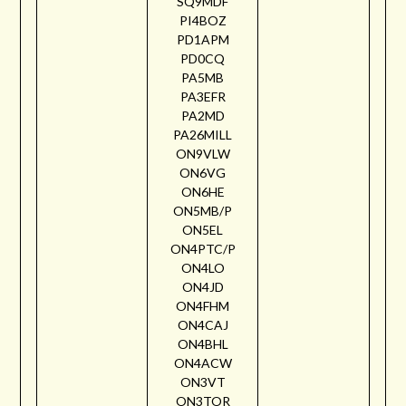
SQ9MDF
PI4BOZ
PD1APM
PD0CQ
PA5MB
PA3EFR
PA2MD
PA26MILL
ON9VLW
ON6VG
ON6HE
ON5MB/P
ON5EL
ON4PTC/P
ON4LO
ON4JD
ON4FHM
ON4CAJ
ON4BHL
ON4ACW
ON3VT
ON3TOR