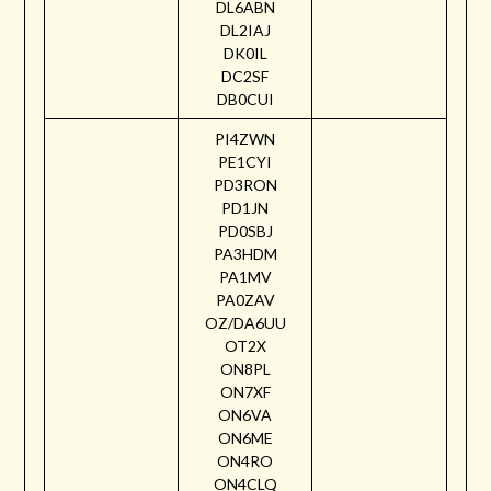
DL6ABN
DL2IAJ
DK0IL
DC2SF
DB0CUI
PI4ZWN
PE1CYI
PD3RON
PD1JN
PD0SBJ
PA3HDM
PA1MV
PA0ZAV
OZ/DA6UU
OT2X
ON8PL
ON7XF
ON6VA
ON6ME
ON4RO
ON4CLQ