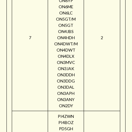
ON6YP
ON6ME
ON6LC
ON5GT/M
ON5GT
ON4JBS
7
ON4HDH
2
ON4DWT/M
ON4DWT
ON4DLX
ON3MVC
ON3JAK
ON3DDH
ON3DDG
ON3DAL
ON3APH
ON3ANY
ON2DY
PI4ZWN
PI4BOZ
PD5GH