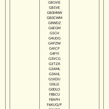
GB1VIE
GB1VE
GB0HNW
GB0CWM
G8WDZ
G6EGM
G5CH
G4UDG
G4PZW
G4ICP
G4FYI
G3VCG
G3TZA
G3AML
G3AHL
G1KDU
G0LLE
G0DLO
F8BCU
F8APH
F6KUQ/P