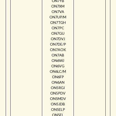
ON7YB
ON7XM
ON7VA
ON7UP/M
ON7TGH
ON7PC
ON7GU
ON7DVJ
ON7DE/P
ON7AOK
ON7AB
ON6WJ
ON6VG
ON6LC/M
ON6FP
ON6AN
ON5RGI
ON5PDV
ON5MDV
ON5JDB
ON5ELP
ON5EL