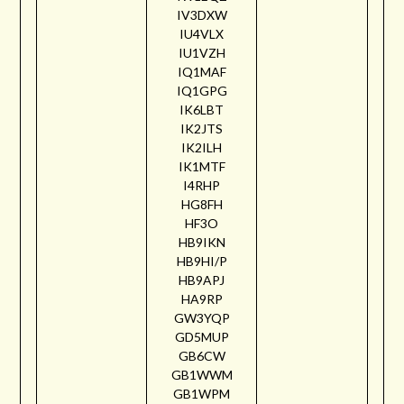
IV3DXW
IU4VLX
IU1VZH
IQ1MAF
IQ1GPG
IK6LBT
IK2JTS
IK2ILH
IK1MTF
I4RHP
HG8FH
HF3O
HB9IKN
HB9HI/P
HB9APJ
HA9RP
GW3YQP
GD5MUP
GB6CW
GB1WWM
GB1WPM