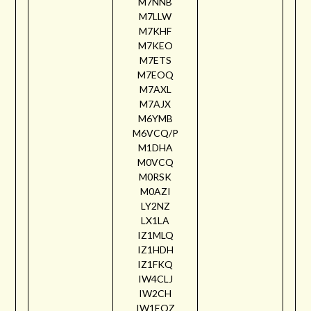
M7NNB
M7LLW
M7KHF
M7KEO
M7ETS
M7EOQ
M7AXL
M7AJX
M6YMB
M6VCQ/P
M1DHA
M0VCQ
M0RSK
M0AZI
LY2NZ
LX1LA
IZ1MLQ
IZ1HDH
IZ1FKQ
IW4CLJ
IW2CH
IW1EQZ