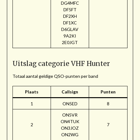
DG4MFC
DF5FT
DF2XH
DF1XC
D6GLAV
9A2KI
2E0JGT
Uitslag categorie VHF Hunter
Totaal aantal geldige QSO-punten per band
Plaats
Callsign
Punten
1
ON5ED
8
ON5VR
ON4TUK
2
7
ON3JOZ
ON2WG