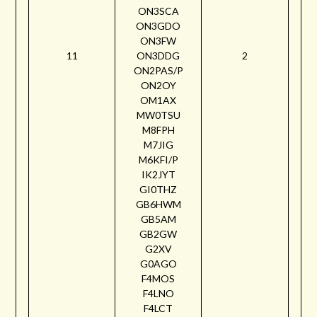
ON3SCA
ON3GDO
ON3FW
11
ON3DDG
2
ON2PAS/P
ON2OY
OM1AX
MW0TSU
M8FPH
M7JIG
M6KFI/P
IK2JYT
GI0THZ
GB6HWM
GB5AM
GB2GW
G2XV
G0AGO
F4MOS
F4LNO
F4LCT