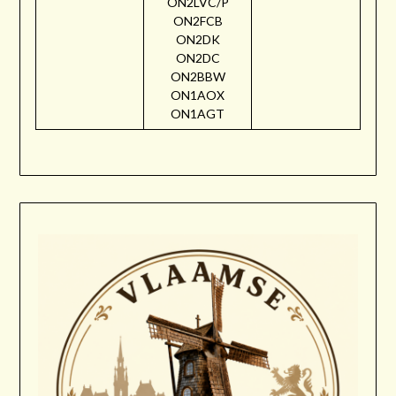
ON2LVC/P
ON2FCB
ON2DK
ON2DC
ON2BBW
ON1AOX
ON1AGT