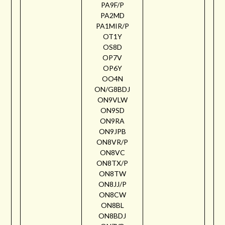
PA9F/P
PA2MD
PA1MIR/P
OT1Y
OS8D
OP7V
OP6Y
OO4N
ON/G8BDJ
ON9VLW
ON9SD
ON9RA
ON9JPB
ON8VR/P
ON8VC
ON8TX/P
ON8TW
ON8JJ/P
ON8CW
ON8BL
ON8BDJ