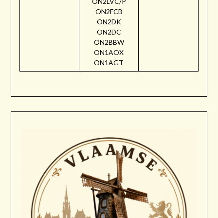
ON2LVC/P
ON2FCB
ON2DK
ON2DC
ON2BBW
ON1AOX
ON1AGT