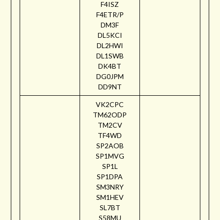
F4ISZ
F4ETR/P
DM3F
DL5KCI
DL2HWI
DL1SWB
DK4BT
DG0JPM
DD9NT
VK2CPC
TM62ODP
TM2CV
TF4WD
SP2AOB
SP1MVG
SP1L
SP1DPA
SM3NRY
SM1HEV
SL7BT
S58MU