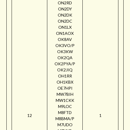
ON2RD
ON2DY
ON2DK
ON2DC
ON1LX
ON1AOX
OK8AV
OK3VO/P
OK3KW
OK2QA
OK2PYA/P
OK2JIQ
OH1RR
OH1KBX
OE7HPI
MW7BIH
MW1CKK
M9LOC
M8FTD
12
1
M8BMA/P
M7UDO