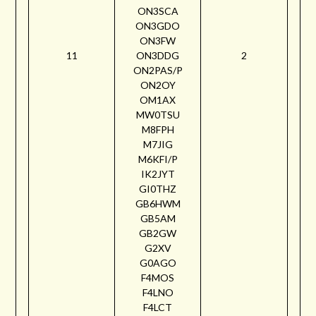
ON3SCA
ON3GDO
ON3FW
11
ON3DDG
2
ON2PAS/P
ON2OY
OM1AX
MW0TSU
M8FPH
M7JIG
M6KFI/P
IK2JYT
GI0THZ
GB6HWM
GB5AM
GB2GW
G2XV
G0AGO
F4MOS
F4LNO
F4LCT