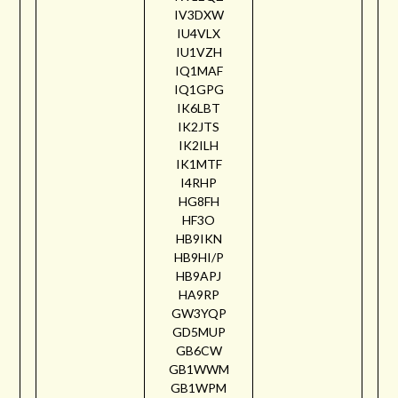
IV3DXW
IU4VLX
IU1VZH
IQ1MAF
IQ1GPG
IK6LBT
IK2JTS
IK2ILH
IK1MTF
I4RHP
HG8FH
HF3O
HB9IKN
HB9HI/P
HB9APJ
HA9RP
GW3YQP
GD5MUP
GB6CW
GB1WWM
GB1WPM