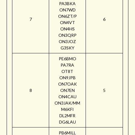
PA3BKA
ON7WD
ON6ZT/P
7
6
ON4VT
ON4HS
ON3QRP
ON3JOZ
G3SKY
PE6BMO
PA7RA
OT8T
ON9JPB
ON7OAK
8
ON7EN
5
ON4CAU
ON3JAK/MM
M6KFI
DL2MFR
DG6LAU
PB6MILL