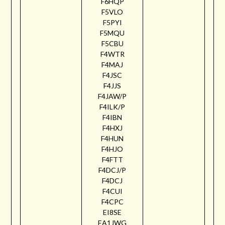
F6HQP
F5VLO
F5PYI
F5MQU
F5CBU
F4WTR
F4MAJ
F4JSC
F4JJS
F4JAW/P
F4ILK/P
F4IBN
F4HXJ
F4HUN
F4HJO
F4FTT
F4DCJ/P
F4DCJ
F4CUI
F4CPC
EI8SE
EA1JWG