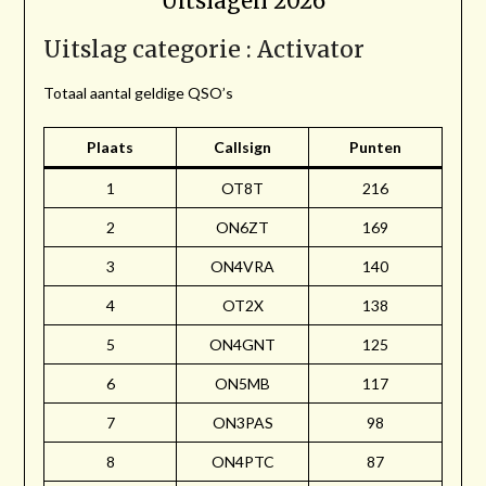
Uitslagen 2026
Uitslag categorie : Activator
Totaal aantal geldige QSO’s
Plaats
Callsign
Punten
1
OT8T
216
2
ON6ZT
169
3
ON4VRA
140
4
OT2X
138
5
ON4GNT
125
6
ON5MB
117
7
ON3PAS
98
8
ON4PTC
87