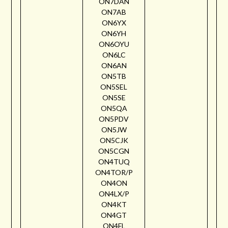
ON7DAN
ON7AB
ON6YX
ON6YH
ON6OYU
ON6LC
ON6AN
ON5TB
ON5SEL
ON5SE
ON5QA
ON5PDV
ON5JW
ON5CJK
ON5CGN
ON4TUQ
ON4TOR/P
ON4ON
ON4LX/P
ON4KT
ON4GT
ON4FL