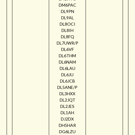
DM6PAC
DL9PN
DL9AL
DL8OCI
DL8IH
DL8FQ
DL7UWR/P
DL6VF
DL6THM
DL6NAM
DL6LAU
DL6JU
DL6JCB
DL5ANE/P
DL3HXX
DL2JQT
DL2JES
DL1AH
DJ2DX
DH5HAR
DG6LZU