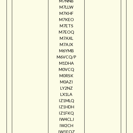
M7NNB
M7LLW
M7KHF
M7KEO
M7ETS
M7EOQ
M7AXL
M7AJX
M6YMB
M6VCQ/P
M1DHA
M0VCQ
M0RSK
M0AZI
LY2NZ
LX1LA
IZ1MLQ
IZ1HDH
IZ1FKQ
IW4CLJ
IW2CH
IW1EQZ