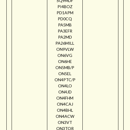
SQ9MDF
PI4BOZ
PD1APM
PD0CQ
PA5MB
PA3EFR
PA2MD
PA26MILL
ON9VLW
ON6VG
ON6HE
ON5MB/P
ON5EL
ON4PTC/P
ON4LO
ON4JD
ON4FHM
ON4CAJ
ON4BHL
ON4ACW
ON3VT
ON3TOR