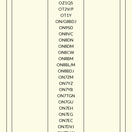
OZ1QS
OT2V/P
OT1Y
ON/G8BDJ
ON9SD
ON8VC
ON8DN
ON8DM
ON8CW
ON8BM
ON8BL/M
ON8BDJ
ON7ZM
ON7YZ
ON7YB
ON7TGN
ON7GU
ON7EH
ON7EG
ON7EC
ON7DVJ