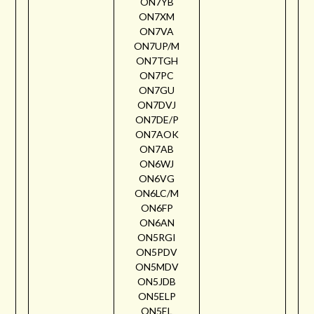
ON7YB
ON7XM
ON7VA
ON7UP/M
ON7TGH
ON7PC
ON7GU
ON7DVJ
ON7DE/P
ON7AOK
ON7AB
ON6WJ
ON6VG
ON6LC/M
ON6FP
ON6AN
ON5RGI
ON5PDV
ON5MDV
ON5JDB
ON5ELP
ON5EL