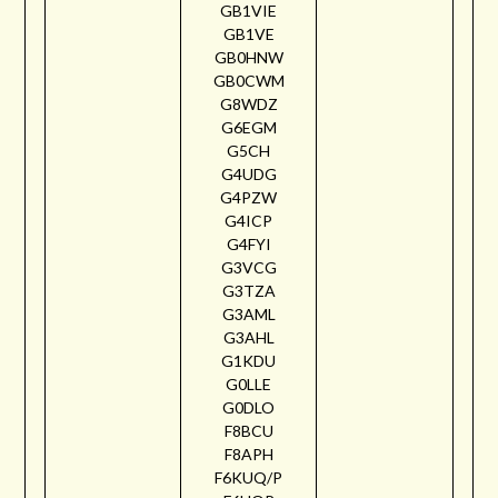
GB1VIE
GB1VE
GB0HNW
GB0CWM
G8WDZ
G6EGM
G5CH
G4UDG
G4PZW
G4ICP
G4FYI
G3VCG
G3TZA
G3AML
G3AHL
G1KDU
G0LLE
G0DLO
F8BCU
F8APH
F6KUQ/P