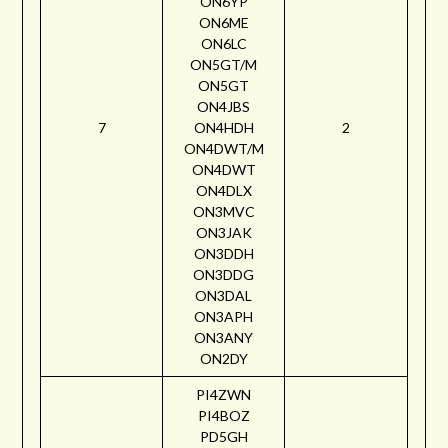
ON6YP
ON6ME
ON6LC
ON5GT/M
ON5GT
ON4JBS
7
ON4HDH
2
ON4DWT/M
ON4DWT
ON4DLX
ON3MVC
ON3JAK
ON3DDH
ON3DDG
ON3DAL
ON3APH
ON3ANY
ON2DY
PI4ZWN
PI4BOZ
PD5GH