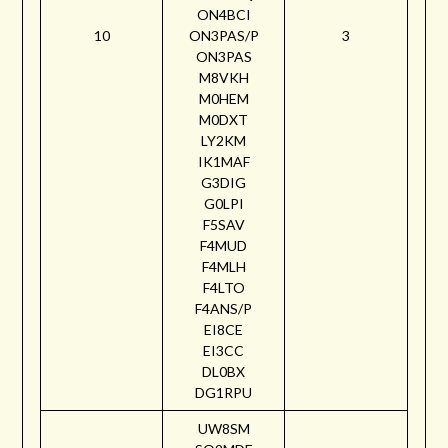
ON4BCI
10
ON3PAS/P
3
ON3PAS
M8VKH
M0HEM
M0DXT
LY2KM
IK1MAF
G3DIG
G0LPI
F5SAV
F4MUD
F4MLH
F4LTO
F4ANS/P
EI8CE
EI3CC
DL0BX
DG1RPU
UW8SM