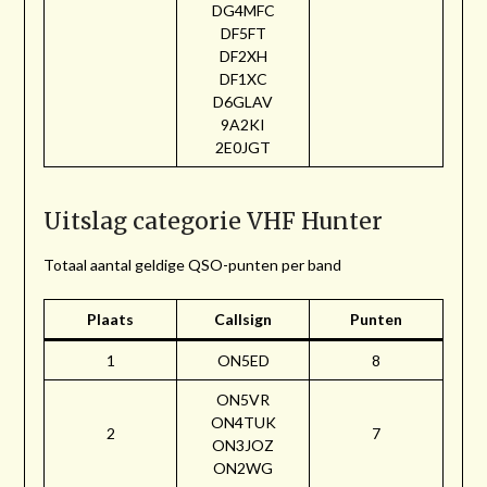
DG4MFC
DF5FT
DF2XH
DF1XC
D6GLAV
9A2KI
2E0JGT
Uitslag categorie VHF Hunter
Totaal aantal geldige QSO-punten per band
Plaats
Callsign
Punten
1
ON5ED
8
ON5VR
ON4TUK
2
7
ON3JOZ
ON2WG