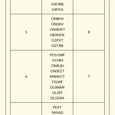
G4OBB
G4FKA
ON8HV
ON3RV
ON3EMT
5
8
HB9HDK
G3PXT
G0TRB
PD1GWF
OO4M
ON4LBI
ON3FZT
6
MW6IUT
7
F5LWF
DL6NAN
DL2EF
DL1DRA
PE4T
PA9AD