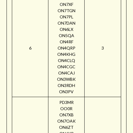
ON7XF
ON7TGN
ON7PL
ON7DAN
ON6LX
ON5QA
ON4RF
6
ON4QRP
3
ON4KHG
ON4CLQ
ON4CGC
ON4CAJ
ON3WBK
ON3RDH
ON3PV
PD3MR
OO0R
ON7XB
ON7OAK
ON6ZT