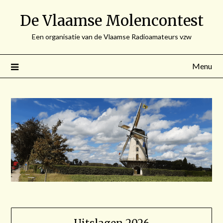
Spring
De Vlaamse Molencontest
naar
de
Een organisatie van de Vlaamse Radioamateurs vzw
inhoud
Menu