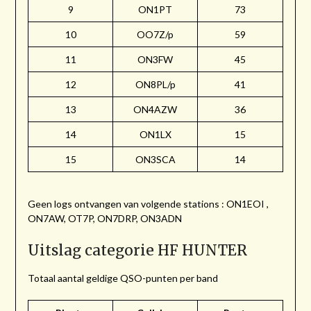
9
ON1PT
73
10
OO7Z/p
59
11
ON3FW
45
12
ON8PL/p
41
13
ON4AZW
36
14
ON1LX
15
15
ON3SCA
14
Geen logs ontvangen van volgende stations : ON1EOI ,
ON7AW, OT7P, ON7DRP, ON3ADN
Uitslag categorie HF HUNTER
Totaal aantal geldige QSO-punten per band