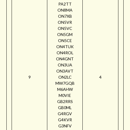
PA2TT
ON8MA
ON7XB
ON5VR
ON5VC
ON5GM
ON5CE
ON4TUK
ON4ROL
ON4GNT
ON3UA
ON3AVT
9
ON2LC
4
MW7GQB
M6AHW
M0VIE
GB2RRS
GB0ML
G4RGV
G4KVR
G3NFV