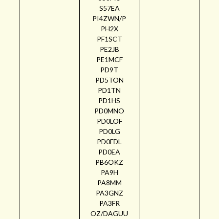
S57EA
PI4ZWN/P
PH2X
PF1SCT
PE2JB
PE1MCF
PD9T
PD5TON
PD1TN
PD1HS
PD0MNO
PD0LOF
PD0LG
PD0FDL
PD0EA
PB6OKZ
PA9H
PA8MM
PA3GNZ
PA3FR
OZ/DAGUU