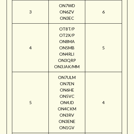
ON7WD
3
ON6ZV
6
ON3EC
OT8T/P
OT2X/P
ON8MA
4
ON5MB
5
ON4RLI
ON3QRP
ON3JAK/MM
ON7ULM
ON7EN
ON6HE
ON5VC
5
ON4JD
4
ON4CKM
ON3RV
ON3ENE
ON1GV