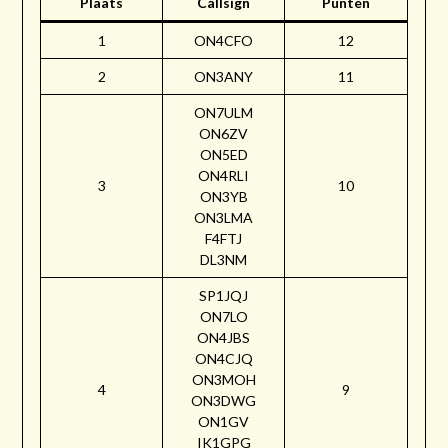
Plaats
Callsign
Punten
1
ON4CFO
12
2
ON3ANY
11
ON7ULM
ON6ZV
ON5ED
ON4RLI
3
10
ON3YB
ON3LMA
F4FTJ
DL3NM
SP1JQJ
ON7LO
ON4JBS
ON4CJQ
ON3MOH
4
9
ON3DWG
ON1GV
IK1GPG