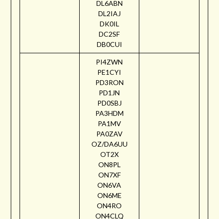
DL6ABN
DL2IAJ
DK0IL
DC2SF
DB0CUI
PI4ZWN
PE1CYI
PD3RON
PD1JN
PD0SBJ
PA3HDM
PA1MV
PA0ZAV
OZ/DA6UU
OT2X
ON8PL
ON7XF
ON6VA
ON6ME
ON4RO
ON4CLQ