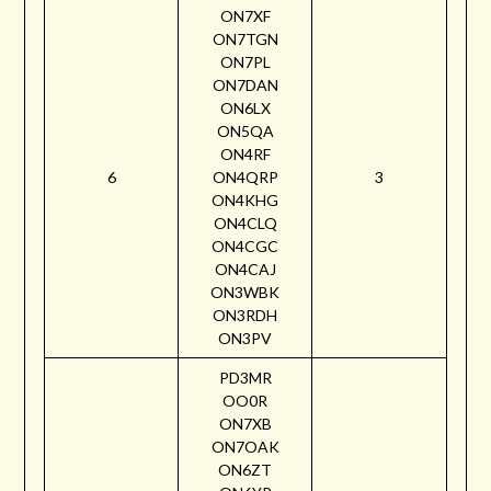
ON7XF
ON7TGN
ON7PL
ON7DAN
ON6LX
ON5QA
ON4RF
6
ON4QRP
3
ON4KHG
ON4CLQ
ON4CGC
ON4CAJ
ON3WBK
ON3RDH
ON3PV
PD3MR
OO0R
ON7XB
ON7OAK
ON6ZT