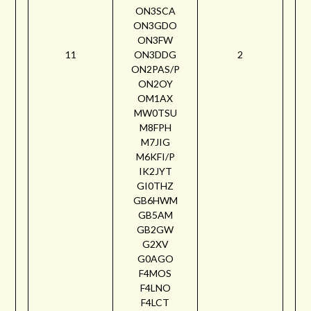
ON3SCA
ON3GDO
ON3FW
11
ON3DDG
2
ON2PAS/P
ON2OY
OM1AX
MW0TSU
M8FPH
M7JIG
M6KFI/P
IK2JYT
GI0THZ
GB6HWM
GB5AM
GB2GW
G2XV
G0AGO
F4MOS
F4LNO
F4LCT