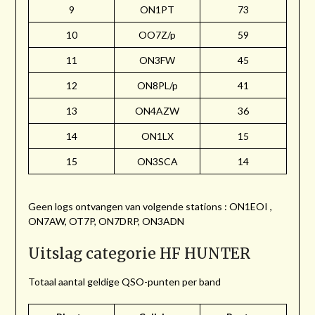
9
ON1PT
73
10
OO7Z/p
59
11
ON3FW
45
12
ON8PL/p
41
13
ON4AZW
36
14
ON1LX
15
15
ON3SCA
14
Geen logs ontvangen van volgende stations : ON1EOI ,
ON7AW, OT7P, ON7DRP, ON3ADN
Uitslag categorie HF HUNTER
Totaal aantal geldige QSO-punten per band