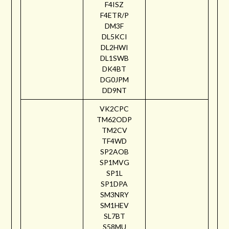
F4ISZ
F4ETR/P
DM3F
DL5KCI
DL2HWI
DL1SWB
DK4BT
DG0JPM
DD9NT
VK2CPC
TM62ODP
TM2CV
TF4WD
SP2AOB
SP1MVG
SP1L
SP1DPA
SM3NRY
SM1HEV
SL7BT
S58MU