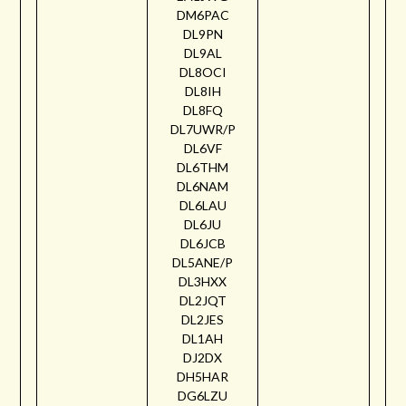
DM6PAC
DL9PN
DL9AL
DL8OCI
DL8IH
DL8FQ
DL7UWR/P
DL6VF
DL6THM
DL6NAM
DL6LAU
DL6JU
DL6JCB
DL5ANE/P
DL3HXX
DL2JQT
DL2JES
DL1AH
DJ2DX
DH5HAR
DG6LZU