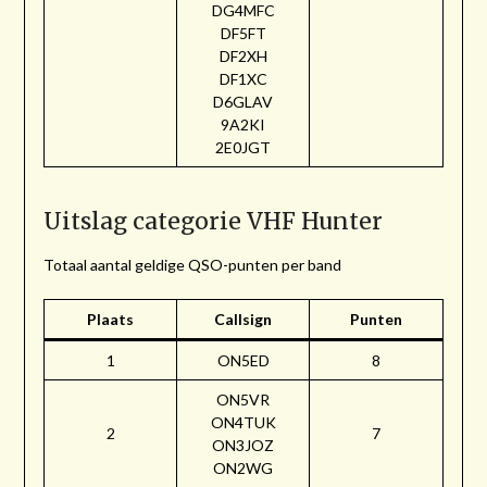
DG4MFC
DF5FT
DF2XH
DF1XC
D6GLAV
9A2KI
2E0JGT
Uitslag categorie VHF Hunter
Totaal aantal geldige QSO-punten per band
Plaats
Callsign
Punten
1
ON5ED
8
ON5VR
ON4TUK
2
7
ON3JOZ
ON2WG