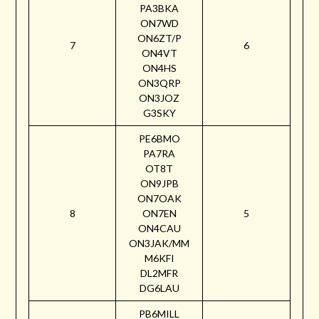
PA3BKA
ON7WD
ON6ZT/P
7
6
ON4VT
ON4HS
ON3QRP
ON3JOZ
G3SKY
PE6BMO
PA7RA
OT8T
ON9JPB
ON7OAK
8
ON7EN
5
ON4CAU
ON3JAK/MM
M6KFI
DL2MFR
DG6LAU
PB6MILL