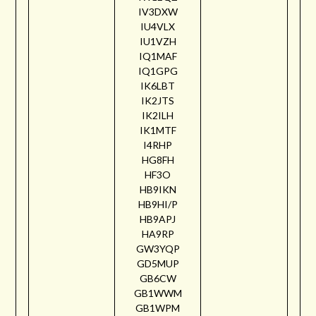
IV3DXW
IU4VLX
IU1VZH
IQ1MAF
IQ1GPG
IK6LBT
IK2JTS
IK2ILH
IK1MTF
I4RHP
HG8FH
HF3O
HB9IKN
HB9HI/P
HB9APJ
HA9RP
GW3YQP
GD5MUP
GB6CW
GB1WWM
GB1WPM