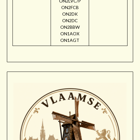
ON2LVC/P
ON2FCB
ON2DK
ON2DC
ON2BBW
ON1AOX
ON1AGT