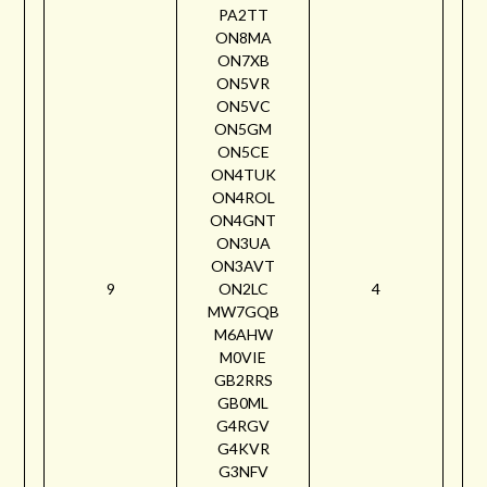
PA2TT
ON8MA
ON7XB
ON5VR
ON5VC
ON5GM
ON5CE
ON4TUK
ON4ROL
ON4GNT
ON3UA
ON3AVT
9
ON2LC
4
MW7GQB
M6AHW
M0VIE
GB2RRS
GB0ML
G4RGV
G4KVR
G3NFV