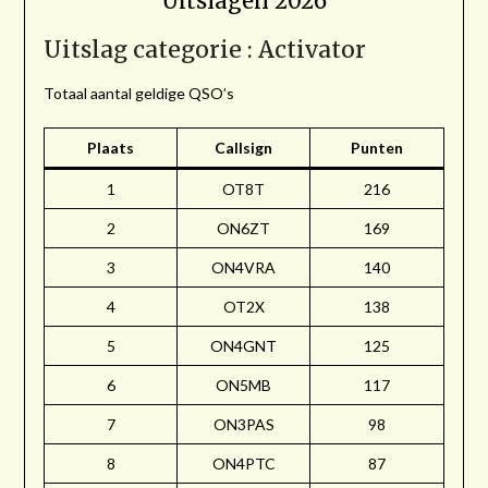
Uitslagen 2026
Uitslag categorie : Activator
Totaal aantal geldige QSO’s
Plaats
Callsign
Punten
1
OT8T
216
2
ON6ZT
169
3
ON4VRA
140
4
OT2X
138
5
ON4GNT
125
6
ON5MB
117
7
ON3PAS
98
8
ON4PTC
87