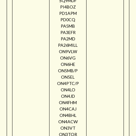
SQ9MDF
PI4BOZ
PD1APM
PD0CQ
PA5MB
PA3EFR
PA2MD
PA26MILL
ON9VLW
ON6VG
ON6HE
ON5MB/P
ON5EL
ON4PTC/P
ON4LO
ON4JD
ON4FHM
ON4CAJ
ON4BHL
ON4ACW
ON3VT
ON3TOR