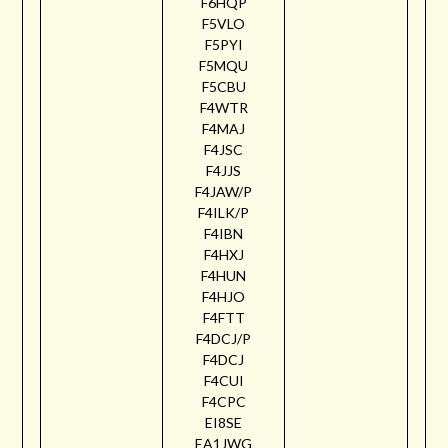
F6HQP
F5VLO
F5PYI
F5MQU
F5CBU
F4WTR
F4MAJ
F4JSC
F4JJS
F4JAW/P
F4ILK/P
F4IBN
F4HXJ
F4HUN
F4HJO
F4FTT
F4DCJ/P
F4DCJ
F4CUI
F4CPC
EI8SE
EA1JWG