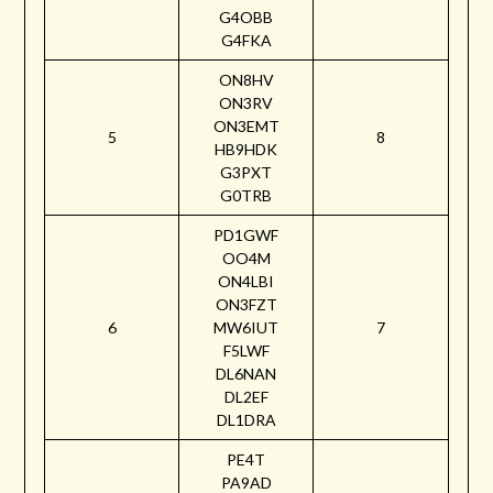
G4OBB
G4FKA
ON8HV
ON3RV
ON3EMT
5
8
HB9HDK
G3PXT
G0TRB
PD1GWF
OO4M
ON4LBI
ON3FZT
6
MW6IUT
7
F5LWF
DL6NAN
DL2EF
DL1DRA
PE4T
PA9AD