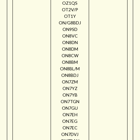
OZ1QS
OT2V/P
OT1Y
ON/G8BDJ
ON9SD
ON8VC
ON8DN
ON8DM
ON8CW
ON8BM
ON8BL/M
ON8BDJ
ON7ZM
ON7YZ
ON7YB
ON7TGN
ON7GU
ON7EH
ON7EG
ON7EC
ON7DVJ