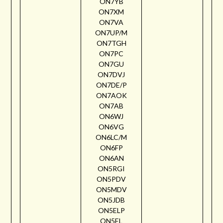
ON7YB
ON7XM
ON7VA
ON7UP/M
ON7TGH
ON7PC
ON7GU
ON7DVJ
ON7DE/P
ON7AOK
ON7AB
ON6WJ
ON6VG
ON6LC/M
ON6FP
ON6AN
ON5RGI
ON5PDV
ON5MDV
ON5JDB
ON5ELP
ON5EL