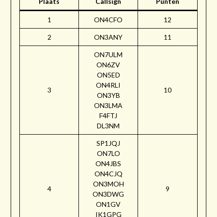
Plaats
Callsign
Punten
1
ON4CFO
12
2
ON3ANY
11
ON7ULM
ON6ZV
ON5ED
ON4RLI
3
10
ON3YB
ON3LMA
F4FTJ
DL3NM
SP1JQJ
ON7LO
ON4JBS
ON4CJQ
ON3MOH
4
9
ON3DWG
ON1GV
IK1GPG