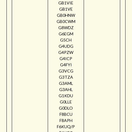
GB1VIE
GB1VE
GB0HNW
GB0CWM
G8WDZ
G6EGM
G5CH
G4UDG
G4PZW
G4ICP
G4FYI
G3VCG
G3TZA
G3AML
G3AHL
G1KDU
G0LLE
G0DLO
F8BCU
F8APH
F6KUQ/P