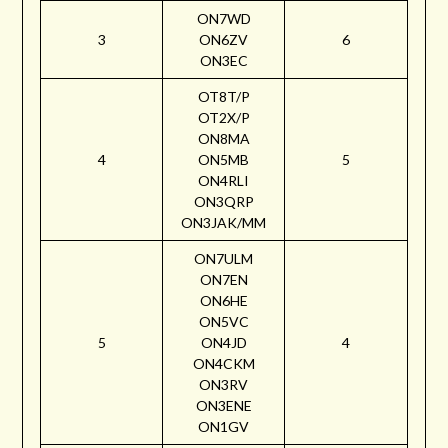
ON7WD
3
ON6ZV
6
ON3EC
OT8T/P
OT2X/P
ON8MA
4
ON5MB
5
ON4RLI
ON3QRP
ON3JAK/MM
ON7ULM
ON7EN
ON6HE
ON5VC
5
ON4JD
4
ON4CKM
ON3RV
ON3ENE
ON1GV