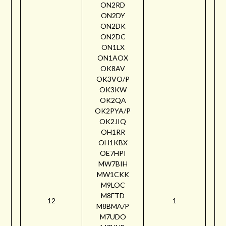
ON2RD
ON2DY
ON2DK
ON2DC
ON1LX
ON1AOX
OK8AV
OK3VO/P
OK3KW
OK2QA
OK2PYA/P
OK2JIQ
OH1RR
OH1KBX
OE7HPI
MW7BIH
MW1CKK
M9LOC
M8FTD
12
1
M8BMA/P
M7UDO