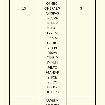
ON4BCI
10
ON3PAS/P
3
ON3PAS
M8VKH
M0HEM
M0DXT
LY2KM
IK1MAF
G3DIG
G0LPI
F5SAV
F4MUD
F4MLH
F4LTO
F4ANS/P
EI8CE
EI3CC
DL0BX
DG1RPU
UW8SM