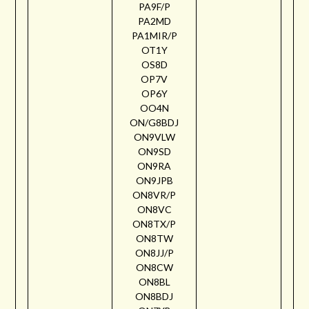
PA9F/P
PA2MD
PA1MIR/P
OT1Y
OS8D
OP7V
OP6Y
OO4N
ON/G8BDJ
ON9VLW
ON9SD
ON9RA
ON9JPB
ON8VR/P
ON8VC
ON8TX/P
ON8TW
ON8JJ/P
ON8CW
ON8BL
ON8BDJ