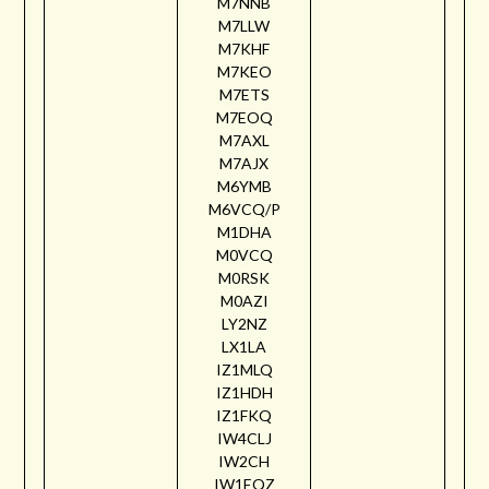
M7NNB
M7LLW
M7KHF
M7KEO
M7ETS
M7EOQ
M7AXL
M7AJX
M6YMB
M6VCQ/P
M1DHA
M0VCQ
M0RSK
M0AZI
LY2NZ
LX1LA
IZ1MLQ
IZ1HDH
IZ1FKQ
IW4CLJ
IW2CH
IW1EQZ