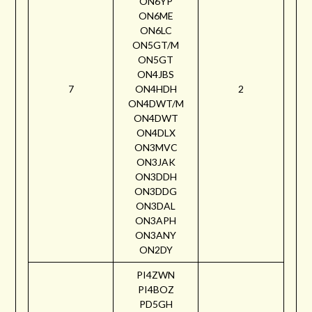
ON6YP
ON6ME
ON6LC
ON5GT/M
ON5GT
ON4JBS
7
ON4HDH
2
ON4DWT/M
ON4DWT
ON4DLX
ON3MVC
ON3JAK
ON3DDH
ON3DDG
ON3DAL
ON3APH
ON3ANY
ON2DY
PI4ZWN
PI4BOZ
PD5GH