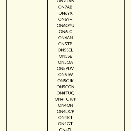
ON7DAN
ON7AB
ON6YX
ON6YH
ON6OYU
ON6LC
ON6AN
ON5TB
ON5SEL
ON5SE
ON5QA
ON5PDV
ON5JW
ON5CJK
ON5CGN
ON4TUQ
ON4TOR/P
ON4ON
ON4LX/P
ON4KT
ON4GT
ON4FL