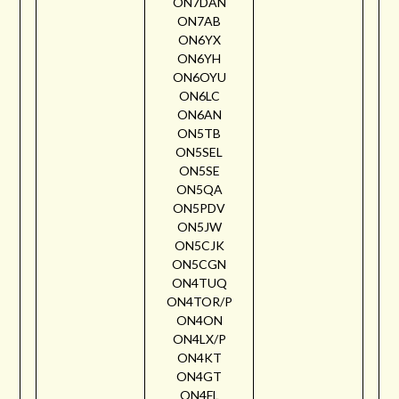
ON7DAN
ON7AB
ON6YX
ON6YH
ON6OYU
ON6LC
ON6AN
ON5TB
ON5SEL
ON5SE
ON5QA
ON5PDV
ON5JW
ON5CJK
ON5CGN
ON4TUQ
ON4TOR/P
ON4ON
ON4LX/P
ON4KT
ON4GT
ON4FL