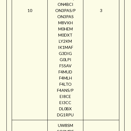
ON4BCI
10
ON3PAS/P
3
ON3PAS
M8VKH
M0HEM
M0DXT
LY2KM
IK1MAF
G3DIG
G0LPI
F5SAV
F4MUD
F4MLH
F4LTO
F4ANS/P
EI8CE
EI3CC
DL0BX
DG1RPU
UW8SM