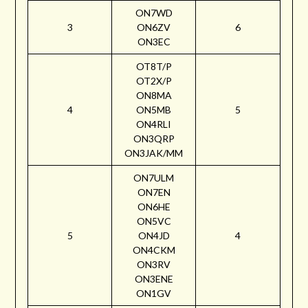
ON7WD
3
ON6ZV
6
ON3EC
OT8T/P
OT2X/P
ON8MA
4
ON5MB
5
ON4RLI
ON3QRP
ON3JAK/MM
ON7ULM
ON7EN
ON6HE
ON5VC
5
ON4JD
4
ON4CKM
ON3RV
ON3ENE
ON1GV