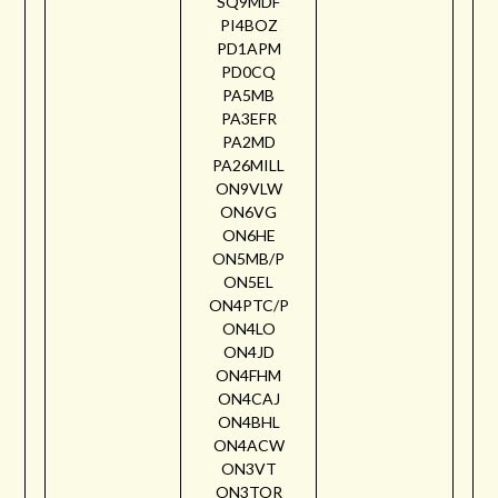
SQ9MDF
PI4BOZ
PD1APM
PD0CQ
PA5MB
PA3EFR
PA2MD
PA26MILL
ON9VLW
ON6VG
ON6HE
ON5MB/P
ON5EL
ON4PTC/P
ON4LO
ON4JD
ON4FHM
ON4CAJ
ON4BHL
ON4ACW
ON3VT
ON3TOR