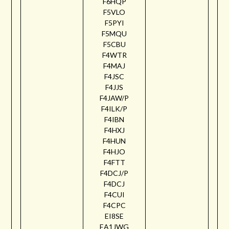
F6HQP
F5VLO
F5PYI
F5MQU
F5CBU
F4WTR
F4MAJ
F4JSC
F4JJS
F4JAW/P
F4ILK/P
F4IBN
F4HXJ
F4HUN
F4HJO
F4FTT
F4DCJ/P
F4DCJ
F4CUI
F4CPC
EI8SE
EA1JWG