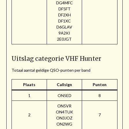
DG4MFC
DF5FT
DF2XH
DF1XC
D6GLAV
9A2KI
2E0JGT
Uitslag categorie VHF Hunter
Totaal aantal geldige QSO-punten per band
Plaats
Callsign
Punten
1
ON5ED
8
ON5VR
ON4TUK
2
7
ON3JOZ
ON2WG