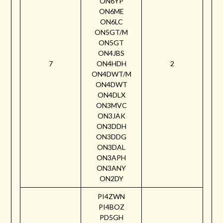
ON6YP
ON6ME
ON6LC
ON5GT/M
ON5GT
ON4JBS
7
ON4HDH
2
ON4DWT/M
ON4DWT
ON4DLX
ON3MVC
ON3JAK
ON3DDH
ON3DDG
ON3DAL
ON3APH
ON3ANY
ON2DY
PI4ZWN
PI4BOZ
PD5GH