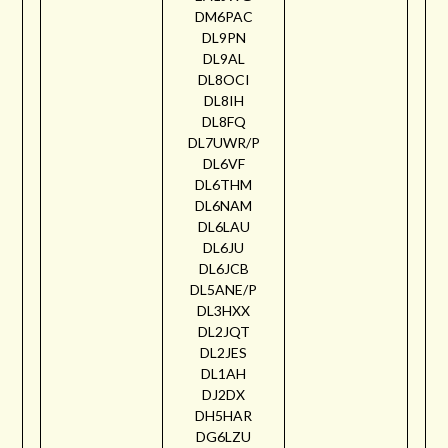
DM6PAC
DL9PN
DL9AL
DL8OCI
DL8IH
DL8FQ
DL7UWR/P
DL6VF
DL6THM
DL6NAM
DL6LAU
DL6JU
DL6JCB
DL5ANE/P
DL3HXX
DL2JQT
DL2JES
DL1AH
DJ2DX
DH5HAR
DG6LZU