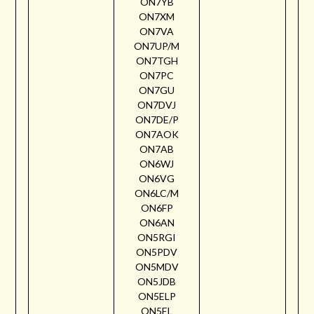
ON7YB
ON7XM
ON7VA
ON7UP/M
ON7TGH
ON7PC
ON7GU
ON7DVJ
ON7DE/P
ON7AOK
ON7AB
ON6WJ
ON6VG
ON6LC/M
ON6FP
ON6AN
ON5RGI
ON5PDV
ON5MDV
ON5JDB
ON5ELP
ON5EL