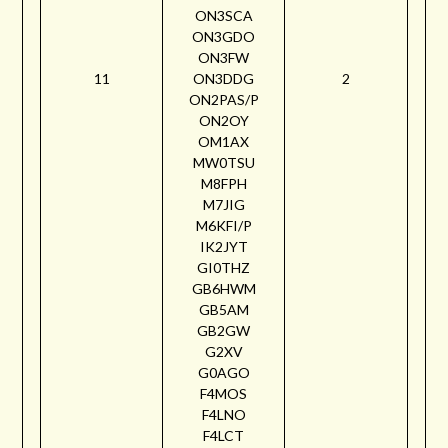
ON3SCA
ON3GDO
ON3FW
11
ON3DDG
2
ON2PAS/P
ON2OY
OM1AX
MW0TSU
M8FPH
M7JIG
M6KFI/P
IK2JYT
GI0THZ
GB6HWM
GB5AM
GB2GW
G2XV
G0AGO
F4MOS
F4LNO
F4LCT