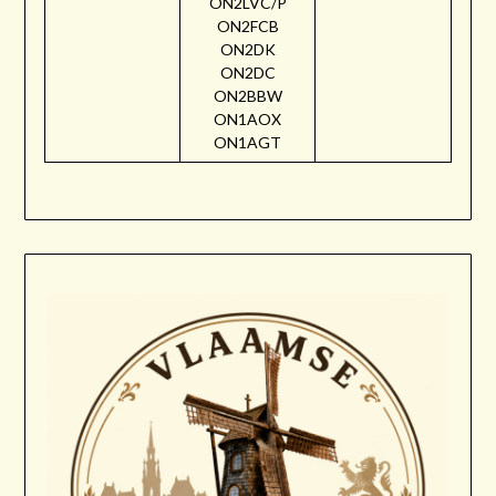
ON2LVC/P
ON2FCB
ON2DK
ON2DC
ON2BBW
ON1AOX
ON1AGT