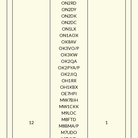
ON2RD
ON2DY
ON2DK
ON2DC
ON1LX
ON1AOX
OK8AV
OK3VO/P
OK3KW
OK2QA
OK2PYA/P
OK2JIQ
OH1RR
OH1KBX
OE7HPI
MW7BIH
MW1CKK
M9LOC
M8FTD
12
1
M8BMA/P
M7UDO