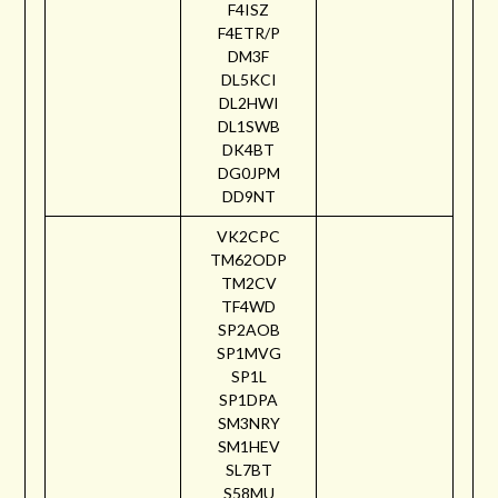
F4ISZ
F4ETR/P
DM3F
DL5KCI
DL2HWI
DL1SWB
DK4BT
DG0JPM
DD9NT
VK2CPC
TM62ODP
TM2CV
TF4WD
SP2AOB
SP1MVG
SP1L
SP1DPA
SM3NRY
SM1HEV
SL7BT
S58MU