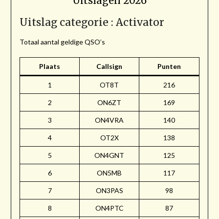
Uitslagen 2026
Uitslag categorie : Activator
Totaal aantal geldige QSO’s
Plaats
Callsign
Punten
1
OT8T
216
2
ON6ZT
169
3
ON4VRA
140
4
OT2X
138
5
ON4GNT
125
6
ON5MB
117
7
ON3PAS
98
8
ON4PTC
87