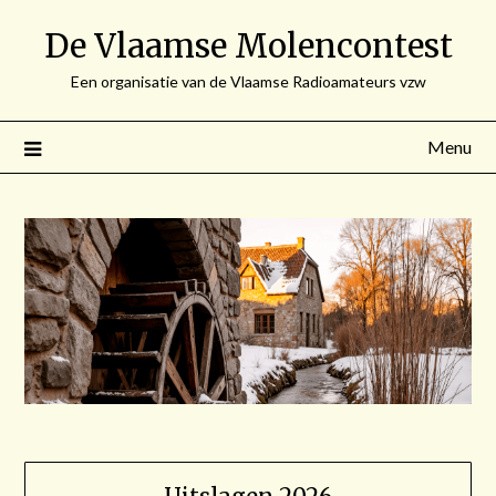
Spring
De Vlaamse Molencontest
naar
de
Een organisatie van de Vlaamse Radioamateurs vzw
inhoud
Menu