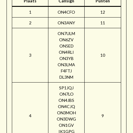
Plaats
Callsign
Punten
1
ON4CFO
12
2
ON3ANY
11
ON7ULM
ON6ZV
ON5ED
ON4RLI
3
10
ON3YB
ON3LMA
F4FTJ
DL3NM
SP1JQJ
ON7LO
ON4JBS
ON4CJQ
ON3MOH
4
9
ON3DWG
ON1GV
IK1GPG