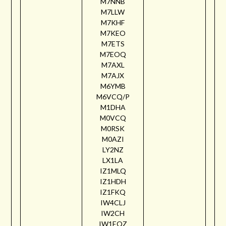
M7NNB
M7LLW
M7KHF
M7KEO
M7ETS
M7EOQ
M7AXL
M7AJX
M6YMB
M6VCQ/P
M1DHA
M0VCQ
M0RSK
M0AZI
LY2NZ
LX1LA
IZ1MLQ
IZ1HDH
IZ1FKQ
IW4CLJ
IW2CH
IW1EQZ