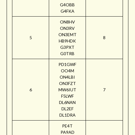
G4OBB
G4FKA
ON8HV
ON3RV
ON3EMT
5
8
HB9HDK
G3PXT
G0TRB
PD1GWF
OO4M
ON4LBI
ON3FZT
6
MW6IUT
7
F5LWF
DL6NAN
DL2EF
DL1DRA
PE4T
PA9AD