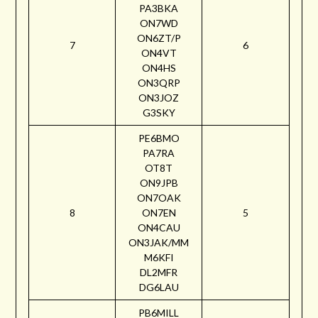
PA3BKA
ON7WD
ON6ZT/P
7
6
ON4VT
ON4HS
ON3QRP
ON3JOZ
G3SKY
PE6BMO
PA7RA
OT8T
ON9JPB
ON7OAK
8
ON7EN
5
ON4CAU
ON3JAK/MM
M6KFI
DL2MFR
DG6LAU
PB6MILL