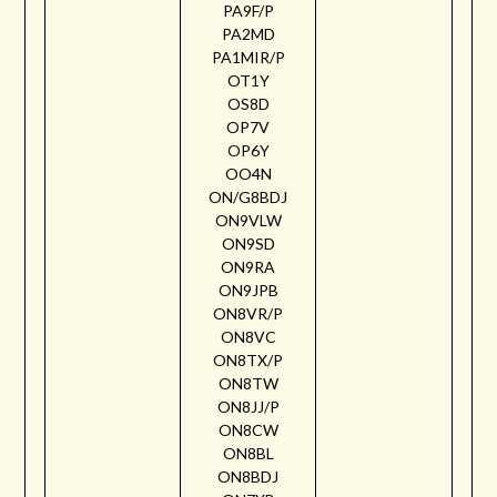
PA9F/P
PA2MD
PA1MIR/P
OT1Y
OS8D
OP7V
OP6Y
OO4N
ON/G8BDJ
ON9VLW
ON9SD
ON9RA
ON9JPB
ON8VR/P
ON8VC
ON8TX/P
ON8TW
ON8JJ/P
ON8CW
ON8BL
ON8BDJ