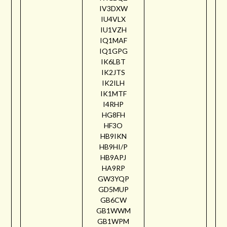
IV3DXW
IU4VLX
IU1VZH
IQ1MAF
IQ1GPG
IK6LBT
IK2JTS
IK2ILH
IK1MTF
I4RHP
HG8FH
HF3O
HB9IKN
HB9HI/P
HB9APJ
HA9RP
GW3YQP
GD5MUP
GB6CW
GB1WWM
GB1WPM