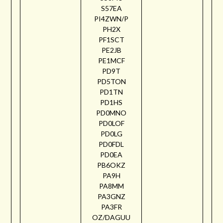
S57EA
PI4ZWN/P
PH2X
PF1SCT
PE2JB
PE1MCF
PD9T
PD5TON
PD1TN
PD1HS
PD0MNO
PD0LOF
PD0LG
PD0FDL
PD0EA
PB6OKZ
PA9H
PA8MM
PA3GNZ
PA3FR
OZ/DAGUU