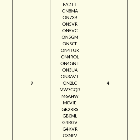
PA2TT
ON8MA
ON7XB
ON5VR
ON5VC
ON5GM
ON5CE
ON4TUK
ON4ROL
ON4GNT
ON3UA
ON3AVT
9
ON2LC
4
MW7GQB
M6AHW
M0VIE
GB2RRS
GB0ML
G4RGV
G4KVR
G3NFV