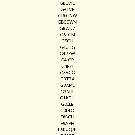
GB1VIE
GB1VE
GB0HNW
GB0CWM
G8WDZ
G6EGM
G5CH
G4UDG
G4PZW
G4ICP
G4FYI
G3VCG
G3TZA
G3AML
G3AHL
G1KDU
G0LLE
G0DLO
F8BCU
F8APH
F6KUQ/P