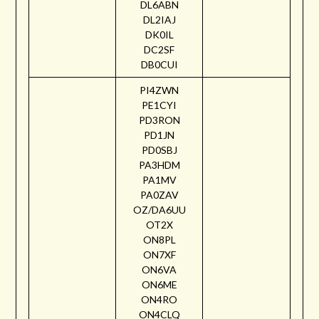
DL6ABN
DL2IAJ
DK0IL
DC2SF
DB0CUI
PI4ZWN
PE1CYI
PD3RON
PD1JN
PD0SBJ
PA3HDM
PA1MV
PA0ZAV
OZ/DA6UU
OT2X
ON8PL
ON7XF
ON6VA
ON6ME
ON4RO
ON4CLQ