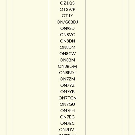
OZ1QS
OT2V/P
OT1Y
ON/G8BDJ
ON9SD
ON8VC
ON8DN
ON8DM
ON8CW
ON8BM
ON8BL/M
ON8BDJ
ON7ZM
ON7YZ
ON7YB
ON7TGN
ON7GU
ON7EH
ON7EG
ON7EC
ON7DVJ