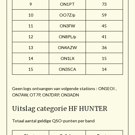
9
ON1PT
73
10
OO7Z/p
59
11
ON3FW
45
12
ON8PL/p
41
13
ON4AZW
36
14
ON1LX
15
15
ON3SCA
14
Geen logs ontvangen van volgende stations : ON1EOI ,
ON7AW, OT7P, ON7DRP, ON3ADN
Uitslag categorie HF HUNTER
Totaal aantal geldige QSO-punten per band