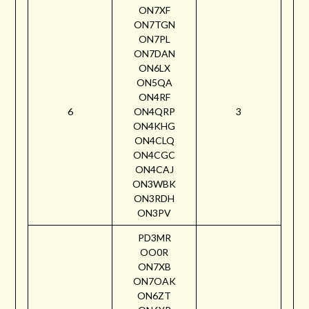
ON7XF
ON7TGN
ON7PL
ON7DAN
ON6LX
ON5QA
ON4RF
6
ON4QRP
3
ON4KHG
ON4CLQ
ON4CGC
ON4CAJ
ON3WBK
ON3RDH
ON3PV
PD3MR
OO0R
ON7XB
ON7OAK
ON6ZT