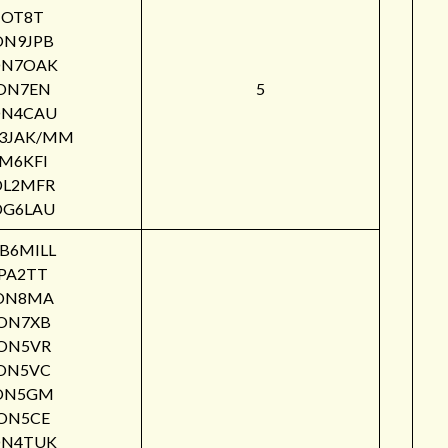
OT8T
ON9JPB
N7OAK
ON7EN
5
N4CAU
3JAK/MM
M6KFI
DL2MFR
DG6LAU
B6MILL
PA2TT
ON8MA
ON7XB
ON5VR
ON5VC
ON5GM
ON5CE
N4TUK