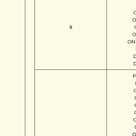
O
8
O
ON
P
O