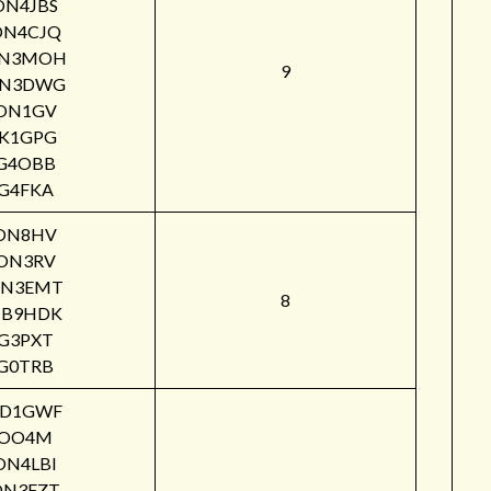
ON4JBS
ON4CJQ
N3MOH
9
N3DWG
ON1GV
IK1GPG
G4OBB
G4FKA
ON8HV
ON3RV
N3EMT
8
B9HDK
G3PXT
G0TRB
PD1GWF
OO4M
ON4LBI
ON3FZT