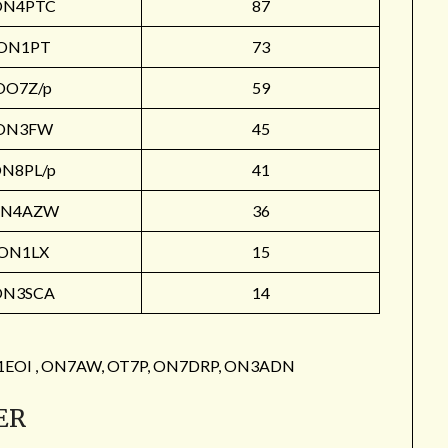
ON4PTC
87
ON1PT
73
OO7Z/p
59
ON3FW
45
N8PL/p
41
N4AZW
36
ON1LX
15
ON3SCA
14
: ON1EOI , ON7AW, OT7P, ON7DRP, ON3ADN
ER