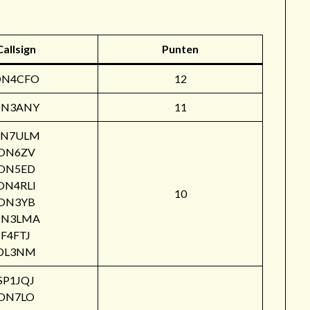
Callsign
Punten
ON4CFO
12
N3ANY
11
N7ULM
ON6ZV
ON5ED
ON4RLI
10
ON3YB
N3LMA
F4FTJ
DL3NM
SP1JQJ
ON7LO