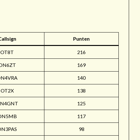
r
Callsign
Punten
OT8T
216
ON6ZT
169
ON4VRA
140
OT2X
138
N4GNT
125
ON5MB
117
ON3PAS
98