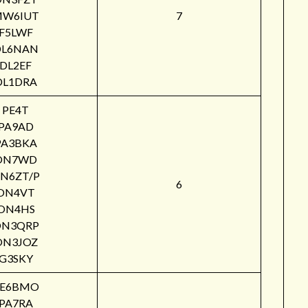
W6IUT
7
F5LWF
DL6NAN
DL2EF
DL1DRA
PE4T
PA9AD
PA3BKA
ON7WD
N6ZT/P
6
ON4VT
ON4HS
ON3QRP
ON3JOZ
G3SKY
PE6BMO
PA7RA