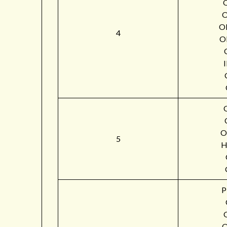
O
4
O
O
5
H