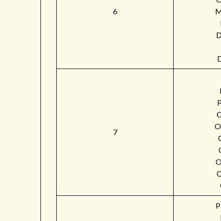
6
M
O
7