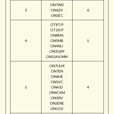
ON7WD
3
ON6ZV
6
ON3EC
OT8T/P
OT2X/P
ON8MA
4
ON5MB
5
ON4RLI
ON3QRP
ON3JAK/MM
ON7ULM
ON7EN
ON6HE
ON5VC
5
ON4JD
4
ON4CKM
ON3RV
ON3ENE
ON1GV