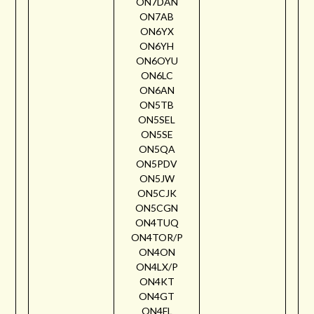
ON7DAN
ON7AB
ON6YX
ON6YH
ON6OYU
ON6LC
ON6AN
ON5TB
ON5SEL
ON5SE
ON5QA
ON5PDV
ON5JW
ON5CJK
ON5CGN
ON4TUQ
ON4TOR/P
ON4ON
ON4LX/P
ON4KT
ON4GT
ON4FL