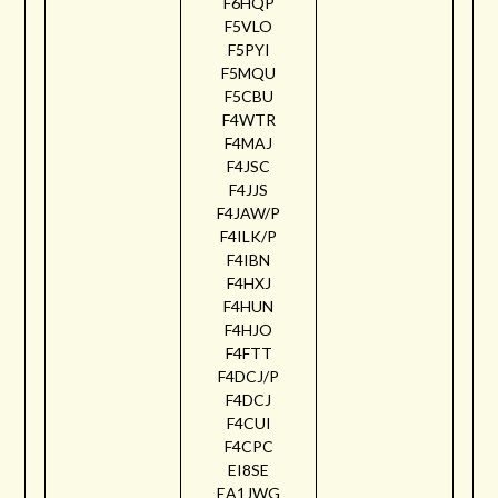
F6HQP
F5VLO
F5PYI
F5MQU
F5CBU
F4WTR
F4MAJ
F4JSC
F4JJS
F4JAW/P
F4ILK/P
F4IBN
F4HXJ
F4HUN
F4HJO
F4FTT
F4DCJ/P
F4DCJ
F4CUI
F4CPC
EI8SE
EA1JWG