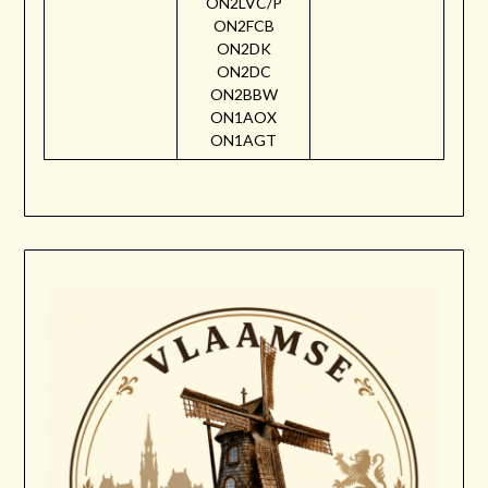
ON2LVC/P
ON2FCB
ON2DK
ON2DC
ON2BBW
ON1AOX
ON1AGT