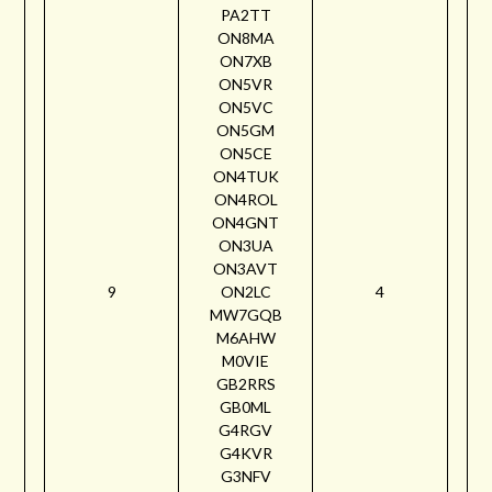
PA2TT
ON8MA
ON7XB
ON5VR
ON5VC
ON5GM
ON5CE
ON4TUK
ON4ROL
ON4GNT
ON3UA
ON3AVT
9
ON2LC
4
MW7GQB
M6AHW
M0VIE
GB2RRS
GB0ML
G4RGV
G4KVR
G3NFV