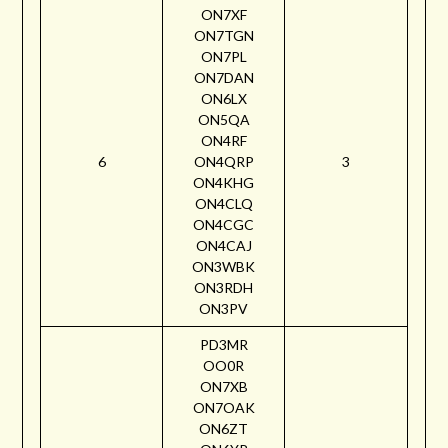
ON7XF
ON7TGN
ON7PL
ON7DAN
ON6LX
ON5QA
ON4RF
6
ON4QRP
3
ON4KHG
ON4CLQ
ON4CGC
ON4CAJ
ON3WBK
ON3RDH
ON3PV
PD3MR
OO0R
ON7XB
ON7OAK
ON6ZT