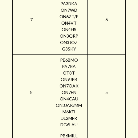
PA3BKA
ON7WD
ON6ZT/P
7
6
ON4VT
ON4HS
ON3QRP
ON3JOZ
G3SKY
PE6BMO
PA7RA
OT8T
ON9JPB
ON7OAK
8
ON7EN
5
ON4CAU
ON3JAK/MM
M6KFI
DL2MFR
DG6LAU
PB6MILL