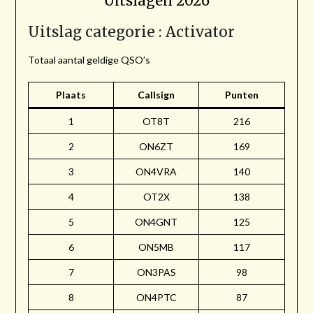
Uitslagen 2026
Uitslag categorie : Activator
Totaal aantal geldige QSO’s
Plaats
Callsign
Punten
1
OT8T
216
2
ON6ZT
169
3
ON4VRA
140
4
OT2X
138
5
ON4GNT
125
6
ON5MB
117
7
ON3PAS
98
8
ON4PTC
87