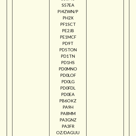
S57EA
PI4ZWN/P
PH2X
PF1SCT
PE2JB
PE1MCF
PD9T
PD5TON
PD1TN
PD1HS
PD0MNO
PD0LOF
PD0LG
PD0FDL
PD0EA
PB6OKZ
PA9H
PA8MM
PA3GNZ
PA3FR
OZ/DAGUU