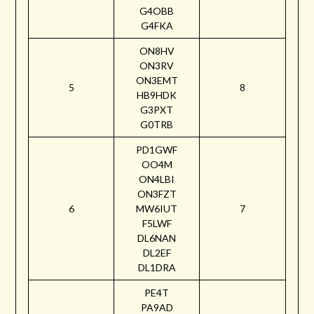
G4OBB
G4FKA
ON8HV
ON3RV
ON3EMT
5
8
HB9HDK
G3PXT
G0TRB
PD1GWF
OO4M
ON4LBI
ON3FZT
6
MW6IUT
7
F5LWF
DL6NAN
DL2EF
DL1DRA
PE4T
PA9AD