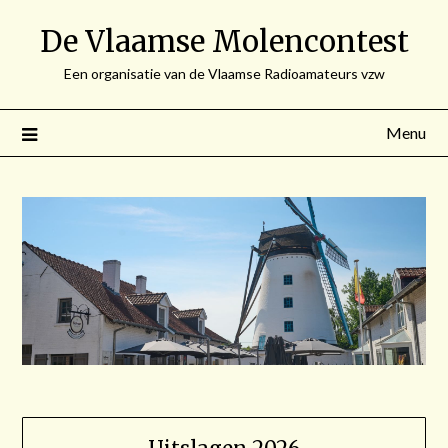
Spring
De Vlaamse Molencontest
naar
de
Een organisatie van de Vlaamse Radioamateurs vzw
inhoud
Menu