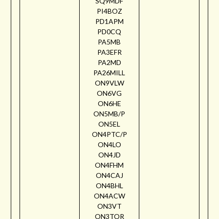
SQ9MDF
PI4BOZ
PD1APM
PD0CQ
PA5MB
PA3EFR
PA2MD
PA26MILL
ON9VLW
ON6VG
ON6HE
ON5MB/P
ON5EL
ON4PTC/P
ON4LO
ON4JD
ON4FHM
ON4CAJ
ON4BHL
ON4ACW
ON3VT
ON3TOR