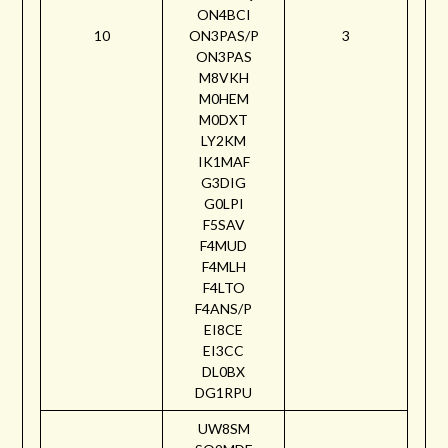
ON4BCI
10
ON3PAS/P
3
ON3PAS
M8VKH
M0HEM
M0DXT
LY2KM
IK1MAF
G3DIG
G0LPI
F5SAV
F4MUD
F4MLH
F4LTO
F4ANS/P
EI8CE
EI3CC
DL0BX
DG1RPU
UW8SM