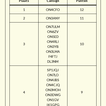
Plaats
Callsign
Punten
1
ON4CFO
12
2
ON3ANY
11
ON7ULM
ON6ZV
ON5ED
ON4RLI
3
10
ON3YB
ON3LMA
F4FTJ
DL3NM
SP1JQJ
ON7LO
ON4JBS
ON4CJQ
ON3MOH
4
9
ON3DWG
ON1GV
IK1GPG