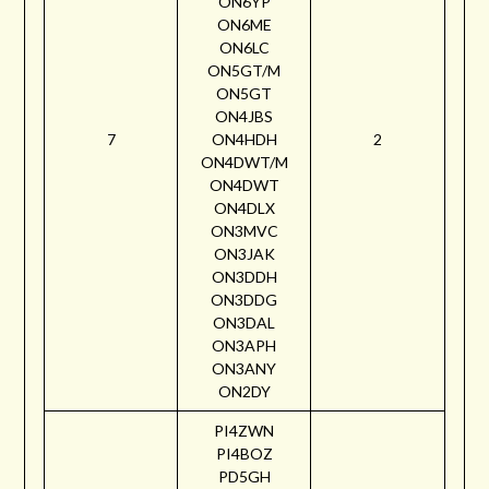
ON6YP
ON6ME
ON6LC
ON5GT/M
ON5GT
ON4JBS
7
ON4HDH
2
ON4DWT/M
ON4DWT
ON4DLX
ON3MVC
ON3JAK
ON3DDH
ON3DDG
ON3DAL
ON3APH
ON3ANY
ON2DY
PI4ZWN
PI4BOZ
PD5GH