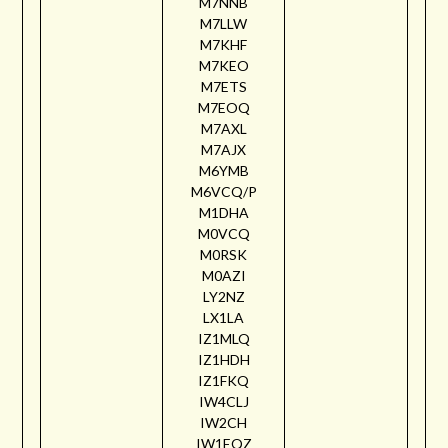
M7NNB
M7LLW
M7KHF
M7KEO
M7ETS
M7EOQ
M7AXL
M7AJX
M6YMB
M6VCQ/P
M1DHA
M0VCQ
M0RSK
M0AZI
LY2NZ
LX1LA
IZ1MLQ
IZ1HDH
IZ1FKQ
IW4CLJ
IW2CH
IW1EQZ