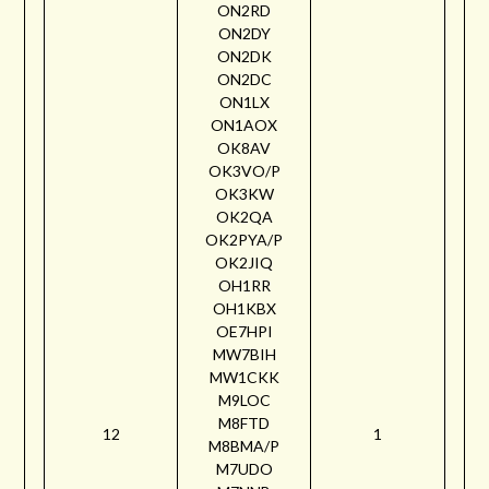
ON2RD
ON2DY
ON2DK
ON2DC
ON1LX
ON1AOX
OK8AV
OK3VO/P
OK3KW
OK2QA
OK2PYA/P
OK2JIQ
OH1RR
OH1KBX
OE7HPI
MW7BIH
MW1CKK
M9LOC
M8FTD
12
1
M8BMA/P
M7UDO