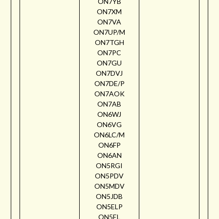
ON7YB
ON7XM
ON7VA
ON7UP/M
ON7TGH
ON7PC
ON7GU
ON7DVJ
ON7DE/P
ON7AOK
ON7AB
ON6WJ
ON6VG
ON6LC/M
ON6FP
ON6AN
ON5RGI
ON5PDV
ON5MDV
ON5JDB
ON5ELP
ON5EL