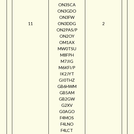
ON3SCA
ON3GDO
ON3FW
11
ON3DDG
2
ON2PAS/P
ON2OY
OM1AX
MW0TSU
M8FPH
M7JIG
M6KFI/P
IK2JYT
GI0THZ
GB6HWM
GB5AM
GB2GW
G2XV
G0AGO
F4MOS
F4LNO
F4LCT