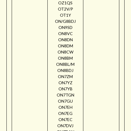
OZ1QS
OT2V/P
OT1Y
ON/G8BDJ
ON9SD
ON8VC
ON8DN
ON8DM
ON8CW
ON8BM
ON8BL/M
ON8BDJ
ON7ZM
ON7YZ
ON7YB
ON7TGN
ON7GU
ON7EH
ON7EG
ON7EC
ON7DVJ