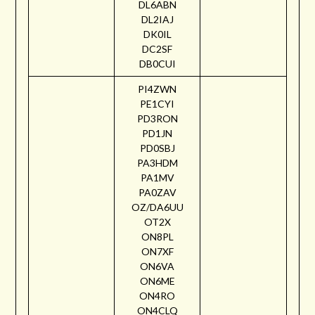
DL6ABN
DL2IAJ
DK0IL
DC2SF
DB0CUI
PI4ZWN
PE1CYI
PD3RON
PD1JN
PD0SBJ
PA3HDM
PA1MV
PA0ZAV
OZ/DA6UU
OT2X
ON8PL
ON7XF
ON6VA
ON6ME
ON4RO
ON4CLQ