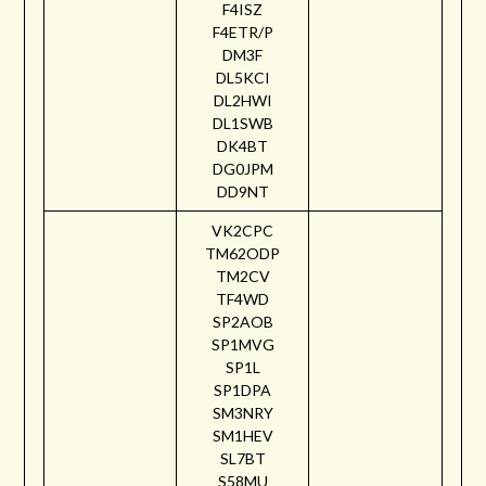
F4ISZ
F4ETR/P
DM3F
DL5KCI
DL2HWI
DL1SWB
DK4BT
DG0JPM
DD9NT
VK2CPC
TM62ODP
TM2CV
TF4WD
SP2AOB
SP1MVG
SP1L
SP1DPA
SM3NRY
SM1HEV
SL7BT
S58MU