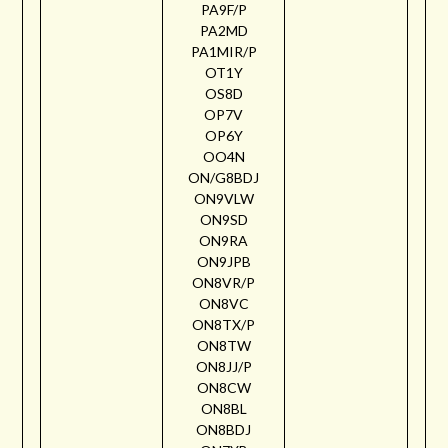
PA9F/P
PA2MD
PA1MIR/P
OT1Y
OS8D
OP7V
OP6Y
OO4N
ON/G8BDJ
ON9VLW
ON9SD
ON9RA
ON9JPB
ON8VR/P
ON8VC
ON8TX/P
ON8TW
ON8JJ/P
ON8CW
ON8BL
ON8BDJ