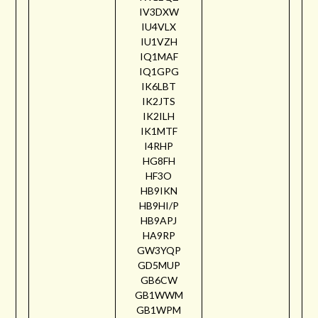
IV3DXW
IU4VLX
IU1VZH
IQ1MAF
IQ1GPG
IK6LBT
IK2JTS
IK2ILH
IK1MTF
I4RHP
HG8FH
HF3O
HB9IKN
HB9HI/P
HB9APJ
HA9RP
GW3YQP
GD5MUP
GB6CW
GB1WWM
GB1WPM