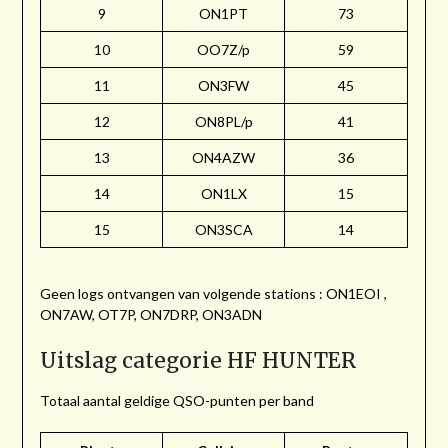
9
ON1PT
73
10
OO7Z/p
59
11
ON3FW
45
12
ON8PL/p
41
13
ON4AZW
36
14
ON1LX
15
15
ON3SCA
14
Geen logs ontvangen van volgende stations : ON1EOI ,
ON7AW, OT7P, ON7DRP, ON3ADN
Uitslag categorie HF HUNTER
Totaal aantal geldige QSO-punten per band