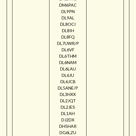
DM6PAC
DL9PN
DL9AL
DL8OCI
DL8IH
DL8FQ
DL7UWR/P
DL6VF
DL6THM
DL6NAM
DL6LAU
DL6JU
DL6JCB
DL5ANE/P
DL3HXX
DL2JQT
DL2JES
DL1AH
DJ2DX
DH5HAR
DG6LZU