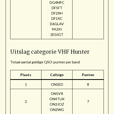
DG4MFC
DF5FT
DF2XH
DF1XC
D6GLAV
9A2KI
2E0JGT
Uitslag categorie VHF Hunter
Totaal aantal geldige QSO-punten per band
Plaats
Callsign
Punten
1
ON5ED
8
ON5VR
ON4TUK
2
7
ON3JOZ
ON2WG