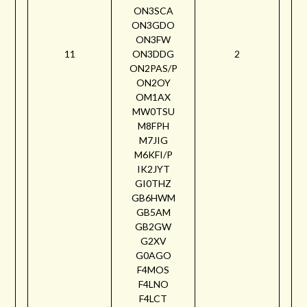
ON3SCA
ON3GDO
ON3FW
11
ON3DDG
2
ON2PAS/P
ON2OY
OM1AX
MW0TSU
M8FPH
M7JIG
M6KFI/P
IK2JYT
GI0THZ
GB6HWM
GB5AM
GB2GW
G2XV
G0AGO
F4MOS
F4LNO
F4LCT