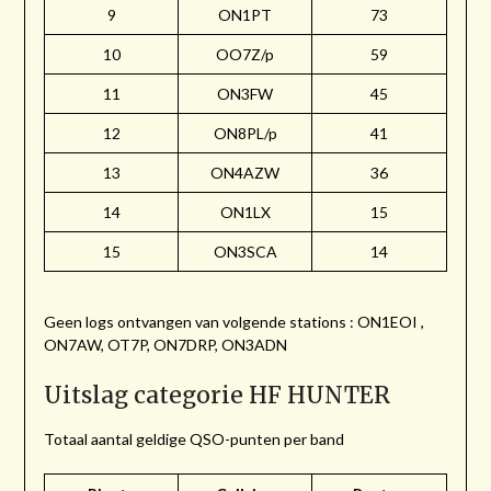
9
ON1PT
73
10
OO7Z/p
59
11
ON3FW
45
12
ON8PL/p
41
13
ON4AZW
36
14
ON1LX
15
15
ON3SCA
14
Geen logs ontvangen van volgende stations : ON1EOI ,
ON7AW, OT7P, ON7DRP, ON3ADN
Uitslag categorie HF HUNTER
Totaal aantal geldige QSO-punten per band