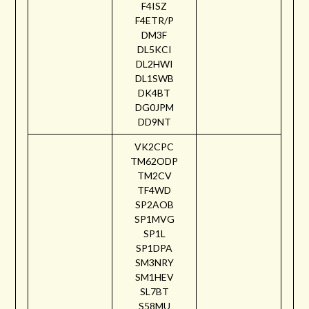
F4ISZ
F4ETR/P
DM3F
DL5KCI
DL2HWI
DL1SWB
DK4BT
DG0JPM
DD9NT
VK2CPC
TM62ODP
TM2CV
TF4WD
SP2AOB
SP1MVG
SP1L
SP1DPA
SM3NRY
SM1HEV
SL7BT
S58MU