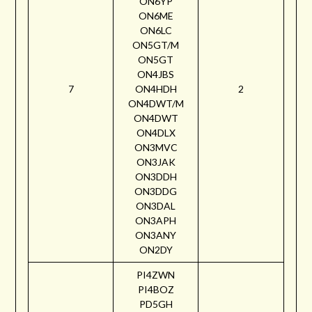
ON6YP
ON6ME
ON6LC
ON5GT/M
ON5GT
ON4JBS
7
ON4HDH
2
ON4DWT/M
ON4DWT
ON4DLX
ON3MVC
ON3JAK
ON3DDH
ON3DDG
ON3DAL
ON3APH
ON3ANY
ON2DY
PI4ZWN
PI4BOZ
PD5GH