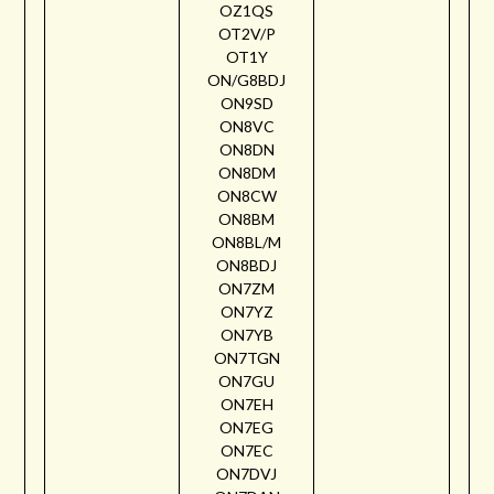
OZ1QS
OT2V/P
OT1Y
ON/G8BDJ
ON9SD
ON8VC
ON8DN
ON8DM
ON8CW
ON8BM
ON8BL/M
ON8BDJ
ON7ZM
ON7YZ
ON7YB
ON7TGN
ON7GU
ON7EH
ON7EG
ON7EC
ON7DVJ