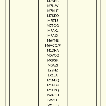
M7NNB
M7LLW
M7KHF
M7KEO
M7ETS
M7EOQ
M7AXL
M7AJX
M6YMB
M6VCQ/P
M1DHA
M0VCQ
M0RSK
M0AZI
LY2NZ
LX1LA
IZ1MLQ
IZ1HDH
IZ1FKQ
IW4CLJ
IW2CH
IW1EQZ