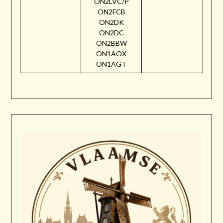
ON2LVC/P
ON2FCB
ON2DK
ON2DC
ON2BBW
ON1AOX
ON1AGT