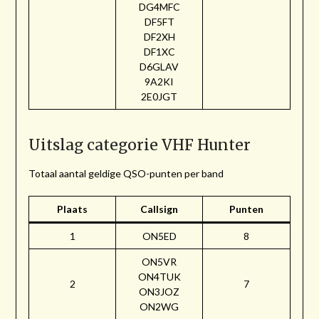
DG4MFC
DF5FT
DF2XH
DF1XC
D6GLAV
9A2KI
2E0JGT
Uitslag categorie VHF Hunter
Totaal aantal geldige QSO-punten per band
Plaats
Callsign
Punten
1
ON5ED
8
ON5VR
ON4TUK
2
7
ON3JOZ
ON2WG