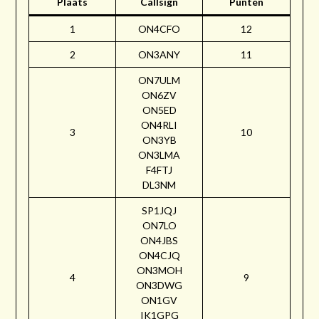
Plaats
Callsign
Punten
1
ON4CFO
12
2
ON3ANY
11
ON7ULM
ON6ZV
ON5ED
ON4RLI
3
10
ON3YB
ON3LMA
F4FTJ
DL3NM
SP1JQJ
ON7LO
ON4JBS
ON4CJQ
ON3MOH
4
9
ON3DWG
ON1GV
IK1GPG