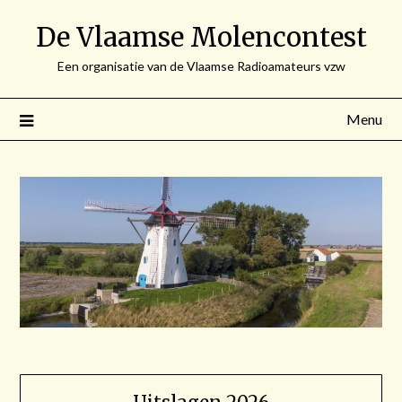
Spring
De Vlaamse Molencontest
naar
de
Een organisatie van de Vlaamse Radioamateurs vzw
inhoud
Menu