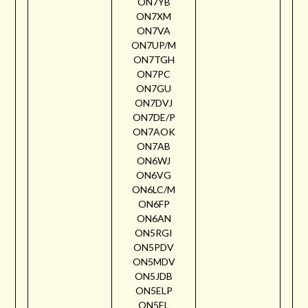
ON7YB
ON7XM
ON7VA
ON7UP/M
ON7TGH
ON7PC
ON7GU
ON7DVJ
ON7DE/P
ON7AOK
ON7AB
ON6WJ
ON6VG
ON6LC/M
ON6FP
ON6AN
ON5RGI
ON5PDV
ON5MDV
ON5JDB
ON5ELP
ON5EL