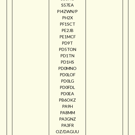
S57EA
PI4ZWN/P
PH2X
PF1SCT
PE2JB
PE1MCF
PD9T
PD5TON
PD1TN
PD1HS
PD0MNO
PD0LOF
PD0LG
PD0FDL
PD0EA
PB6OKZ
PA9H
PA8MM
PA3GNZ
PA3FR
OZ/DAGUU