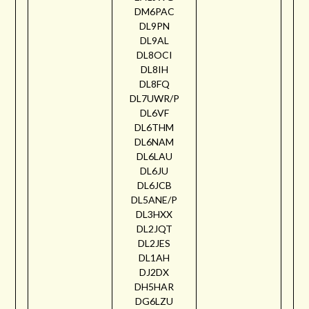
DM6PAC
DL9PN
DL9AL
DL8OCI
DL8IH
DL8FQ
DL7UWR/P
DL6VF
DL6THM
DL6NAM
DL6LAU
DL6JU
DL6JCB
DL5ANE/P
DL3HXX
DL2JQT
DL2JES
DL1AH
DJ2DX
DH5HAR
DG6LZU