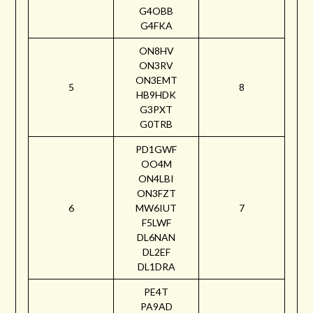
G4OBB
G4FKA
ON8HV
ON3RV
ON3EMT
5
8
HB9HDK
G3PXT
G0TRB
PD1GWF
OO4M
ON4LBI
ON3FZT
6
MW6IUT
7
F5LWF
DL6NAN
DL2EF
DL1DRA
PE4T
PA9AD