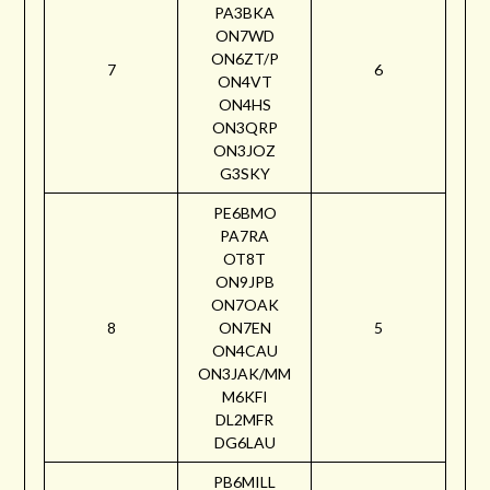
PA3BKA
ON7WD
ON6ZT/P
7
6
ON4VT
ON4HS
ON3QRP
ON3JOZ
G3SKY
PE6BMO
PA7RA
OT8T
ON9JPB
ON7OAK
8
ON7EN
5
ON4CAU
ON3JAK/MM
M6KFI
DL2MFR
DG6LAU
PB6MILL