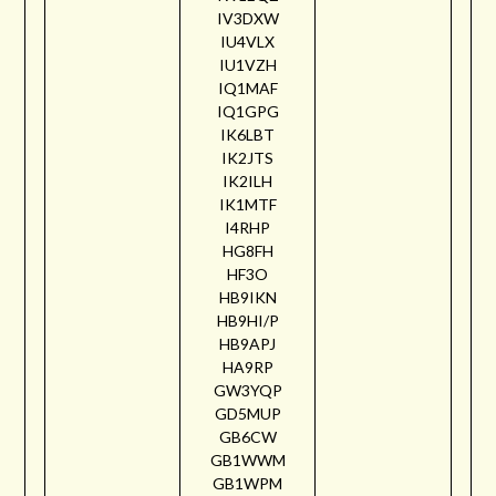
IV3DXW
IU4VLX
IU1VZH
IQ1MAF
IQ1GPG
IK6LBT
IK2JTS
IK2ILH
IK1MTF
I4RHP
HG8FH
HF3O
HB9IKN
HB9HI/P
HB9APJ
HA9RP
GW3YQP
GD5MUP
GB6CW
GB1WWM
GB1WPM