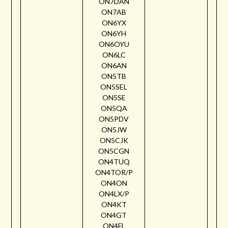
ON7DAN
ON7AB
ON6YX
ON6YH
ON6OYU
ON6LC
ON6AN
ON5TB
ON5SEL
ON5SE
ON5QA
ON5PDV
ON5JW
ON5CJK
ON5CGN
ON4TUQ
ON4TOR/P
ON4ON
ON4LX/P
ON4KT
ON4GT
ON4FL