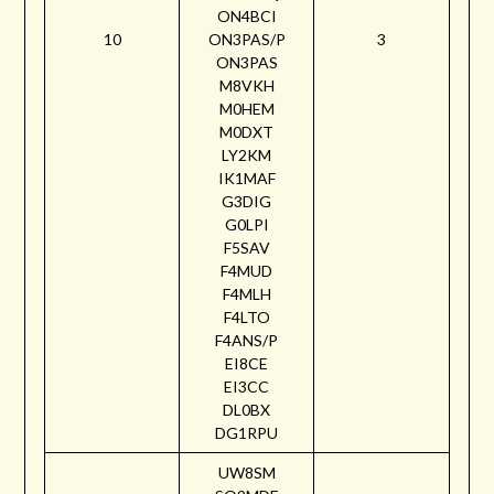
ON4BCI
10
ON3PAS/P
3
ON3PAS
M8VKH
M0HEM
M0DXT
LY2KM
IK1MAF
G3DIG
G0LPI
F5SAV
F4MUD
F4MLH
F4LTO
F4ANS/P
EI8CE
EI3CC
DL0BX
DG1RPU
UW8SM