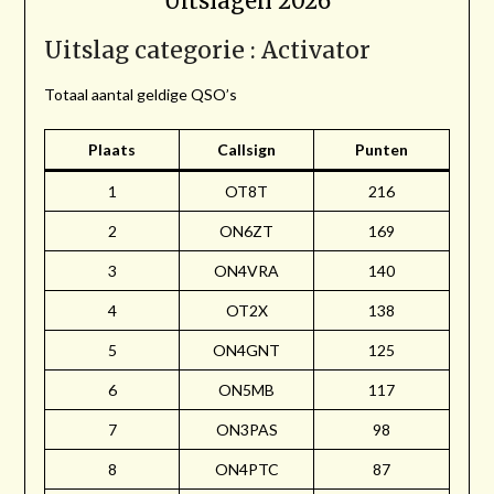
Uitslagen 2026
Uitslag categorie : Activator
Totaal aantal geldige QSO’s
Plaats
Callsign
Punten
1
OT8T
216
2
ON6ZT
169
3
ON4VRA
140
4
OT2X
138
5
ON4GNT
125
6
ON5MB
117
7
ON3PAS
98
8
ON4PTC
87