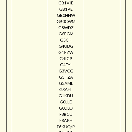
GB1VIE
GB1VE
GB0HNW
GB0CWM
G8WDZ
G6EGM
G5CH
G4UDG
G4PZW
G4ICP
G4FYI
G3VCG
G3TZA
G3AML
G3AHL
G1KDU
G0LLE
G0DLO
F8BCU
F8APH
F6KUQ/P