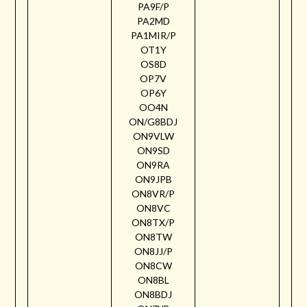
PA9F/P
PA2MD
PA1MIR/P
OT1Y
OS8D
OP7V
OP6Y
OO4N
ON/G8BDJ
ON9VLW
ON9SD
ON9RA
ON9JPB
ON8VR/P
ON8VC
ON8TX/P
ON8TW
ON8JJ/P
ON8CW
ON8BL
ON8BDJ