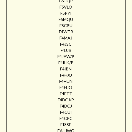
F6HQP
F5VLO
F5PYI
F5MQU
F5CBU
F4WTR
F4MAJ
F4JSC
F4JJS
F4JAW/P
F4ILK/P
F4IBN
F4HXJ
F4HUN
F4HJO
F4FTT
F4DCJ/P
F4DCJ
F4CUI
F4CPC
EI8SE
EA1JWG