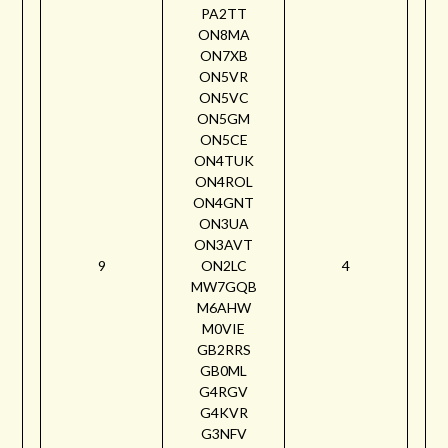
PA2TT
ON8MA
ON7XB
ON5VR
ON5VC
ON5GM
ON5CE
ON4TUK
ON4ROL
ON4GNT
ON3UA
ON3AVT
9
ON2LC
4
MW7GQB
M6AHW
M0VIE
GB2RRS
GB0ML
G4RGV
G4KVR
G3NFV