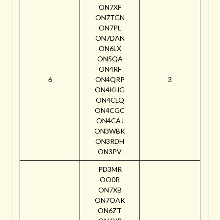
ON7XF
ON7TGN
ON7PL
ON7DAN
ON6LX
ON5QA
ON4RF
6
ON4QRP
3
ON4KHG
ON4CLQ
ON4CGC
ON4CAJ
ON3WBK
ON3RDH
ON3PV
PD3MR
OO0R
ON7XB
ON7OAK
ON6ZT