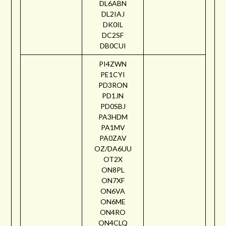
DL6ABN
DL2IAJ
DK0IL
DC2SF
DB0CUI
PI4ZWN
PE1CYI
PD3RON
PD1JN
PD0SBJ
PA3HDM
PA1MV
PA0ZAV
OZ/DA6UU
OT2X
ON8PL
ON7XF
ON6VA
ON6ME
ON4RO
ON4CLQ