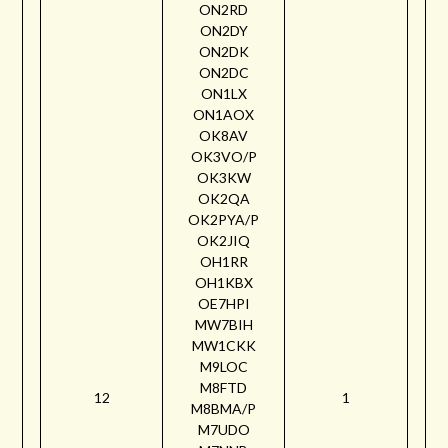
ON2RD
ON2DY
ON2DK
ON2DC
ON1LX
ON1AOX
OK8AV
OK3VO/P
OK3KW
OK2QA
OK2PYA/P
OK2JIQ
OH1RR
OH1KBX
OE7HPI
MW7BIH
MW1CKK
M9LOC
M8FTD
12
1
M8BMA/P
M7UDO