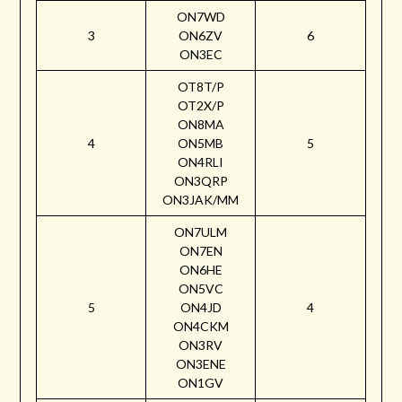
ON7WD
3
ON6ZV
6
ON3EC
OT8T/P
OT2X/P
ON8MA
4
ON5MB
5
ON4RLI
ON3QRP
ON3JAK/MM
ON7ULM
ON7EN
ON6HE
ON5VC
5
ON4JD
4
ON4CKM
ON3RV
ON3ENE
ON1GV