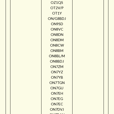
OZ1QS
OT2V/P
OT1Y
ON/G8BDJ
ON9SD
ON8VC
ON8DN
ON8DM
ON8CW
ON8BM
ON8BL/M
ON8BDJ
ON7ZM
ON7YZ
ON7YB
ON7TGN
ON7GU
ON7EH
ON7EG
ON7EC
ON7DVJ