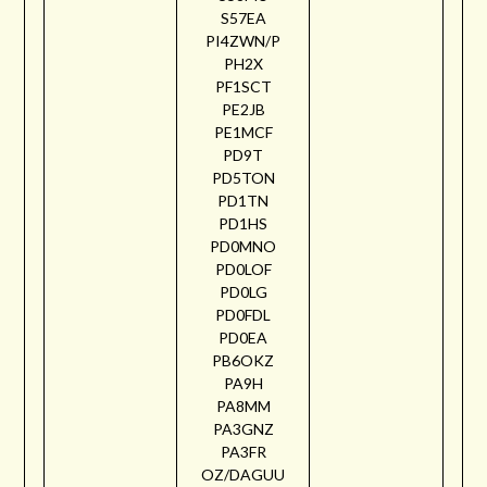
S57EA
PI4ZWN/P
PH2X
PF1SCT
PE2JB
PE1MCF
PD9T
PD5TON
PD1TN
PD1HS
PD0MNO
PD0LOF
PD0LG
PD0FDL
PD0EA
PB6OKZ
PA9H
PA8MM
PA3GNZ
PA3FR
OZ/DAGUU