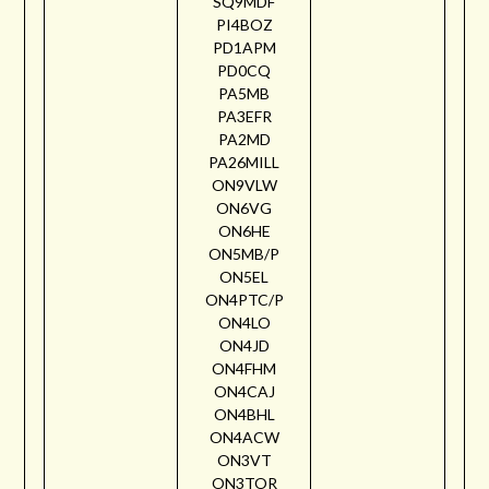
SQ9MDF
PI4BOZ
PD1APM
PD0CQ
PA5MB
PA3EFR
PA2MD
PA26MILL
ON9VLW
ON6VG
ON6HE
ON5MB/P
ON5EL
ON4PTC/P
ON4LO
ON4JD
ON4FHM
ON4CAJ
ON4BHL
ON4ACW
ON3VT
ON3TOR