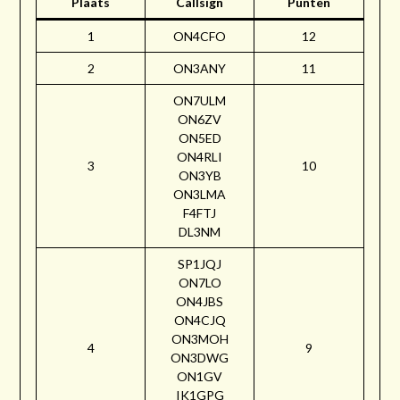
Plaats
Callsign
Punten
1
ON4CFO
12
2
ON3ANY
11
ON7ULM
ON6ZV
ON5ED
ON4RLI
3
10
ON3YB
ON3LMA
F4FTJ
DL3NM
SP1JQJ
ON7LO
ON4JBS
ON4CJQ
ON3MOH
4
9
ON3DWG
ON1GV
IK1GPG