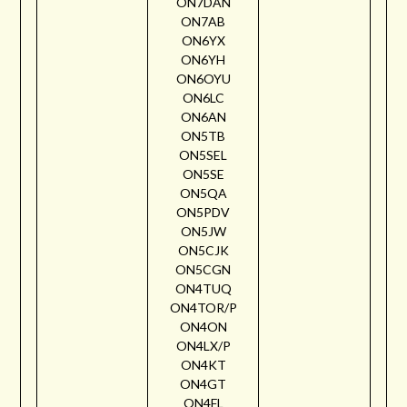
ON7DAN
ON7AB
ON6YX
ON6YH
ON6OYU
ON6LC
ON6AN
ON5TB
ON5SEL
ON5SE
ON5QA
ON5PDV
ON5JW
ON5CJK
ON5CGN
ON4TUQ
ON4TOR/P
ON4ON
ON4LX/P
ON4KT
ON4GT
ON4FL