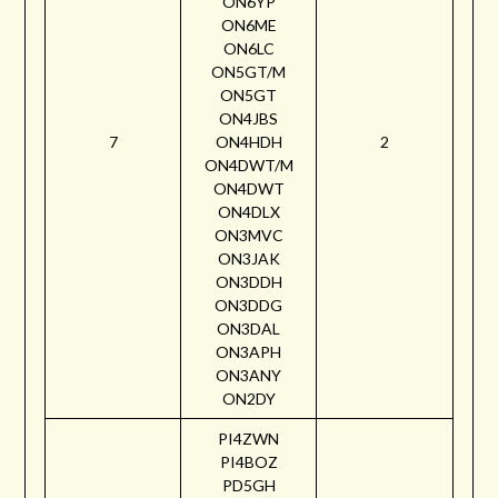
ON6YP
ON6ME
ON6LC
ON5GT/M
ON5GT
ON4JBS
7
ON4HDH
2
ON4DWT/M
ON4DWT
ON4DLX
ON3MVC
ON3JAK
ON3DDH
ON3DDG
ON3DAL
ON3APH
ON3ANY
ON2DY
PI4ZWN
PI4BOZ
PD5GH