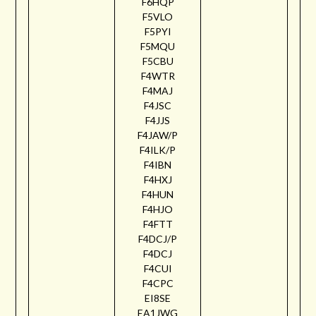
F6HQP
F5VLO
F5PYI
F5MQU
F5CBU
F4WTR
F4MAJ
F4JSC
F4JJS
F4JAW/P
F4ILK/P
F4IBN
F4HXJ
F4HUN
F4HJO
F4FTT
F4DCJ/P
F4DCJ
F4CUI
F4CPC
EI8SE
EA1JWG