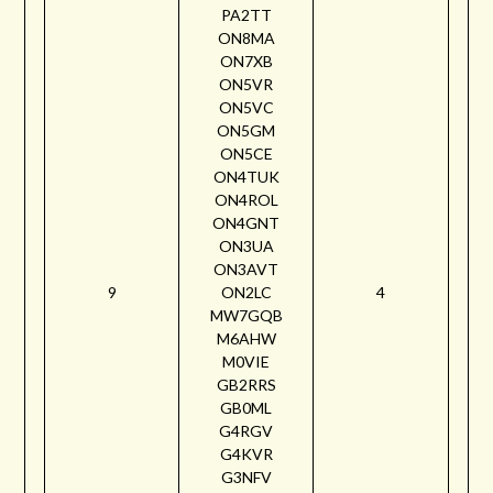
PA2TT
ON8MA
ON7XB
ON5VR
ON5VC
ON5GM
ON5CE
ON4TUK
ON4ROL
ON4GNT
ON3UA
ON3AVT
9
ON2LC
4
MW7GQB
M6AHW
M0VIE
GB2RRS
GB0ML
G4RGV
G4KVR
G3NFV