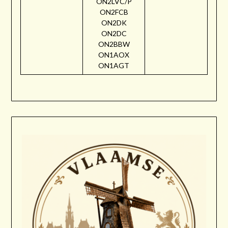
ON2LVC/P
ON2FCB
ON2DK
ON2DC
ON2BBW
ON1AOX
ON1AGT