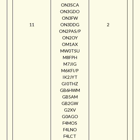
ON3SCA
ON3GDO
ON3FW
11
ON3DDG
2
ON2PAS/P
ON2OY
OM1AX
MW0TSU
M8FPH
M7JIG
M6KFI/P
IK2JYT
GI0THZ
GB6HWM
GB5AM
GB2GW
G2XV
G0AGO
F4MOS
F4LNO
F4LCT