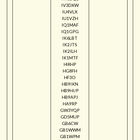
IV3DXW
IU4VLX
IU1VZH
IQ1MAF
IQ1GPG
IK6LBT
IK2JTS
IK2ILH
IK1MTF
I4RHP
HG8FH
HF3O
HB9IKN
HB9HI/P
HB9APJ
HA9RP
GW3YQP
GD5MUP
GB6CW
GB1WWM
GB1WPM