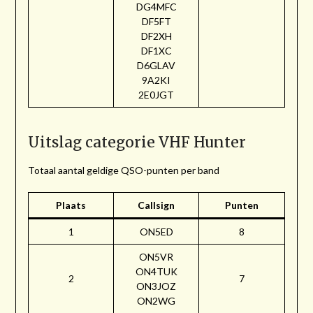
DG4MFC
DF5FT
DF2XH
DF1XC
D6GLAV
9A2KI
2E0JGT
Uitslag categorie VHF Hunter
Totaal aantal geldige QSO-punten per band
Plaats
Callsign
Punten
1
ON5ED
8
ON5VR
ON4TUK
2
7
ON3JOZ
ON2WG