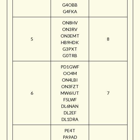
G4OBB
G4FKA
ON8HV
ON3RV
ON3EMT
5
8
HB9HDK
G3PXT
G0TRB
PD1GWF
OO4M
ON4LBI
ON3FZT
6
MW6IUT
7
F5LWF
DL6NAN
DL2EF
DL1DRA
PE4T
PA9AD