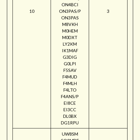
ON4BCI
10
ON3PAS/P
3
ON3PAS
M8VKH
M0HEM
M0DXT
LY2KM
IK1MAF
G3DIG
G0LPI
F5SAV
F4MUD
F4MLH
F4LTO
F4ANS/P
EI8CE
EI3CC
DL0BX
DG1RPU
UW8SM