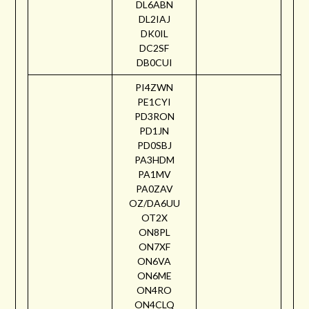
DL6ABN
DL2IAJ
DK0IL
DC2SF
DB0CUI
PI4ZWN
PE1CYI
PD3RON
PD1JN
PD0SBJ
PA3HDM
PA1MV
PA0ZAV
OZ/DA6UU
OT2X
ON8PL
ON7XF
ON6VA
ON6ME
ON4RO
ON4CLQ