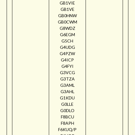
GB1VIE
GB1VE
GB0HNW
GB0CWM
G8WDZ
G6EGM
G5CH
G4UDG
G4PZW
G4ICP
G4FYI
G3VCG
G3TZA
G3AML
G3AHL
G1KDU
G0LLE
G0DLO
F8BCU
F8APH
F6KUQ/P