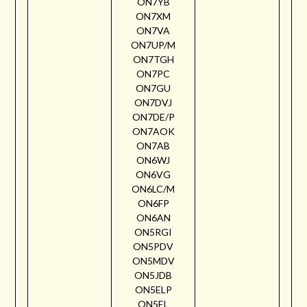
ON7YB
ON7XM
ON7VA
ON7UP/M
ON7TGH
ON7PC
ON7GU
ON7DVJ
ON7DE/P
ON7AOK
ON7AB
ON6WJ
ON6VG
ON6LC/M
ON6FP
ON6AN
ON5RGI
ON5PDV
ON5MDV
ON5JDB
ON5ELP
ON5EL