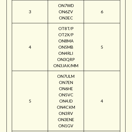
ON7WD
3
ON6ZV
6
ON3EC
OT8T/P
OT2X/P
ON8MA
4
ON5MB
5
ON4RLI
ON3QRP
ON3JAK/MM
ON7ULM
ON7EN
ON6HE
ON5VC
5
ON4JD
4
ON4CKM
ON3RV
ON3ENE
ON1GV