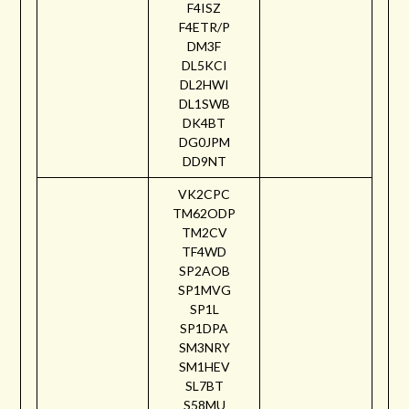
F4ISZ
F4ETR/P
DM3F
DL5KCI
DL2HWI
DL1SWB
DK4BT
DG0JPM
DD9NT
VK2CPC
TM62ODP
TM2CV
TF4WD
SP2AOB
SP1MVG
SP1L
SP1DPA
SM3NRY
SM1HEV
SL7BT
S58MU