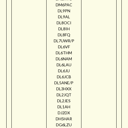
DM6PAC
DL9PN
DL9AL
DL8OCI
DL8IH
DL8FQ
DL7UWR/P
DL6VF
DL6THM
DL6NAM
DL6LAU
DL6JU
DL6JCB
DL5ANE/P
DL3HXX
DL2JQT
DL2JES
DL1AH
DJ2DX
DH5HAR
DG6LZU