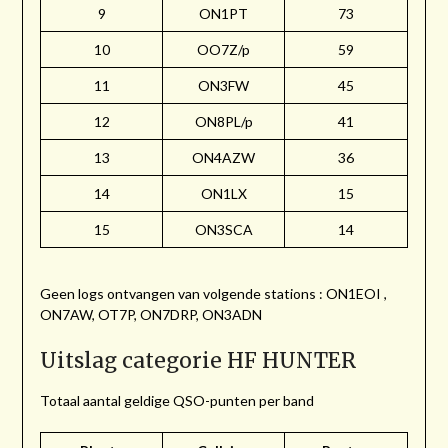
9
ON1PT
73
10
OO7Z/p
59
11
ON3FW
45
12
ON8PL/p
41
13
ON4AZW
36
14
ON1LX
15
15
ON3SCA
14
Geen logs ontvangen van volgende stations : ON1EOI ,
ON7AW, OT7P, ON7DRP, ON3ADN
Uitslag categorie HF HUNTER
Totaal aantal geldige QSO-punten per band