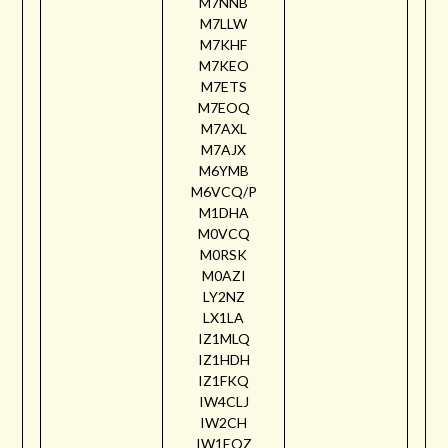
M7NNB
M7LLW
M7KHF
M7KEO
M7ETS
M7EOQ
M7AXL
M7AJX
M6YMB
M6VCQ/P
M1DHA
M0VCQ
M0RSK
M0AZI
LY2NZ
LX1LA
IZ1MLQ
IZ1HDH
IZ1FKQ
IW4CLJ
IW2CH
IW1EQZ