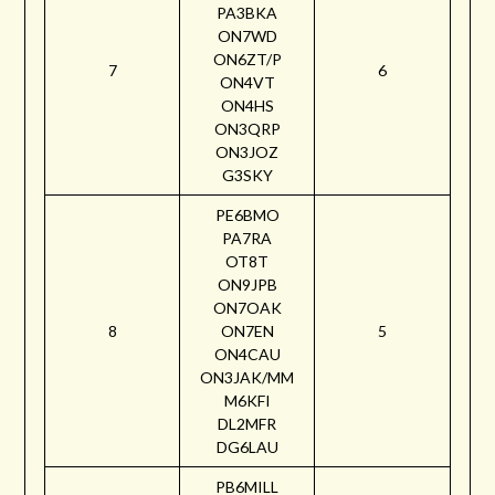
PA3BKA
ON7WD
ON6ZT/P
7
6
ON4VT
ON4HS
ON3QRP
ON3JOZ
G3SKY
PE6BMO
PA7RA
OT8T
ON9JPB
ON7OAK
8
ON7EN
5
ON4CAU
ON3JAK/MM
M6KFI
DL2MFR
DG6LAU
PB6MILL