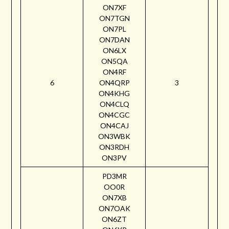
ON7XF
ON7TGN
ON7PL
ON7DAN
ON6LX
ON5QA
ON4RF
6
ON4QRP
3
ON4KHG
ON4CLQ
ON4CGC
ON4CAJ
ON3WBK
ON3RDH
ON3PV
PD3MR
OO0R
ON7XB
ON7OAK
ON6ZT