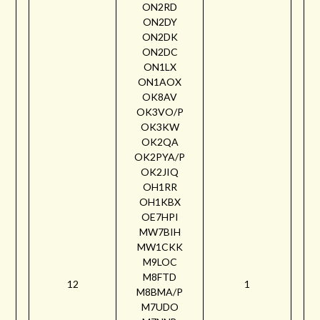
ON2RD
ON2DY
ON2DK
ON2DC
ON1LX
ON1AOX
OK8AV
OK3VO/P
OK3KW
OK2QA
OK2PYA/P
OK2JIQ
OH1RR
OH1KBX
OE7HPI
MW7BIH
MW1CKK
M9LOC
M8FTD
12
1
M8BMA/P
M7UDO