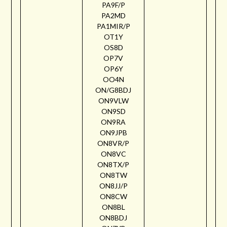
PA9F/P
PA2MD
PA1MIR/P
OT1Y
OS8D
OP7V
OP6Y
OO4N
ON/G8BDJ
ON9VLW
ON9SD
ON9RA
ON9JPB
ON8VR/P
ON8VC
ON8TX/P
ON8TW
ON8JJ/P
ON8CW
ON8BL
ON8BDJ