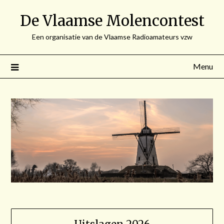
Spring
De Vlaamse Molencontest
naar
de
Een organisatie van de Vlaamse Radioamateurs vzw
inhoud
Menu