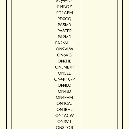
SQ9MDF
PI4BOZ
PD1APM
PD0CQ
PA5MB
PA3EFR
PA2MD
PA26MILL
ON9VLW
ON6VG
ON6HE
ON5MB/P
ON5EL
ON4PTC/P
ON4LO
ON4JD
ON4FHM
ON4CAJ
ON4BHL
ON4ACW
ON3VT
ON3TOR