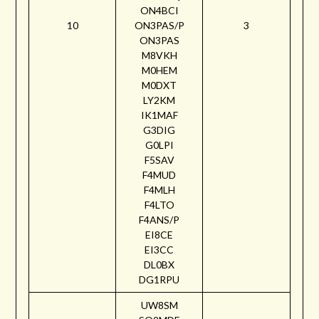
ON4BCI
10
ON3PAS/P
3
ON3PAS
M8VKH
M0HEM
M0DXT
LY2KM
IK1MAF
G3DIG
G0LPI
F5SAV
F4MUD
F4MLH
F4LTO
F4ANS/P
EI8CE
EI3CC
DL0BX
DG1RPU
UW8SM