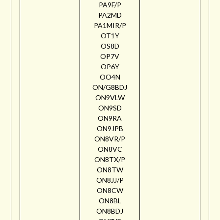
PA9F/P
PA2MD
PA1MIR/P
OT1Y
OS8D
OP7V
OP6Y
OO4N
ON/G8BDJ
ON9VLW
ON9SD
ON9RA
ON9JPB
ON8VR/P
ON8VC
ON8TX/P
ON8TW
ON8JJ/P
ON8CW
ON8BL
ON8BDJ