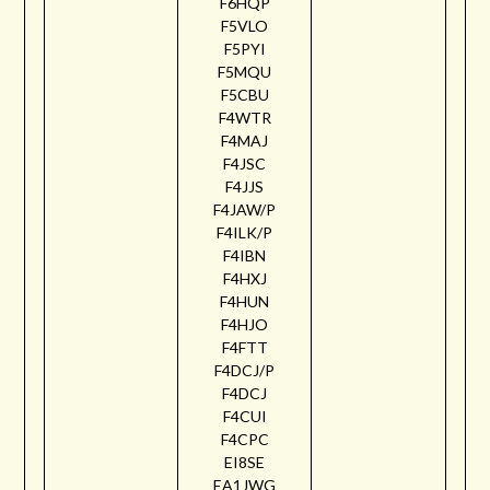
F6HQP
F5VLO
F5PYI
F5MQU
F5CBU
F4WTR
F4MAJ
F4JSC
F4JJS
F4JAW/P
F4ILK/P
F4IBN
F4HXJ
F4HUN
F4HJO
F4FTT
F4DCJ/P
F4DCJ
F4CUI
F4CPC
EI8SE
EA1JWG