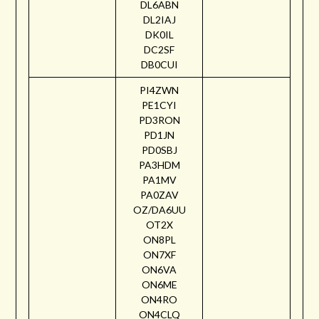
DL6ABN
DL2IAJ
DK0IL
DC2SF
DB0CUI
PI4ZWN
PE1CYI
PD3RON
PD1JN
PD0SBJ
PA3HDM
PA1MV
PA0ZAV
OZ/DA6UU
OT2X
ON8PL
ON7XF
ON6VA
ON6ME
ON4RO
ON4CLQ