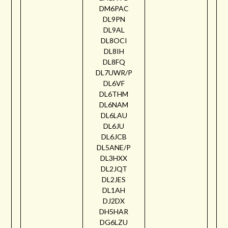
DM6PAC
DL9PN
DL9AL
DL8OCI
DL8IH
DL8FQ
DL7UWR/P
DL6VF
DL6THM
DL6NAM
DL6LAU
DL6JU
DL6JCB
DL5ANE/P
DL3HXX
DL2JQT
DL2JES
DL1AH
DJ2DX
DH5HAR
DG6LZU