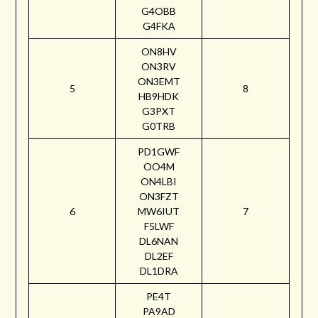
G4OBB
G4FKA
ON8HV
ON3RV
ON3EMT
5
8
HB9HDK
G3PXT
G0TRB
PD1GWF
OO4M
ON4LBI
ON3FZT
6
MW6IUT
7
F5LWF
DL6NAN
DL2EF
DL1DRA
PE4T
PA9AD