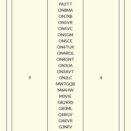
PA2TT
ON8MA
ON7XB
ON5VR
ON5VC
ON5GM
ON5CE
ON4TUK
ON4ROL
ON4GNT
ON3UA
ON3AVT
9
ON2LC
4
MW7GQB
M6AHW
M0VIE
GB2RRS
GB0ML
G4RGV
G4KVR
G3NFV