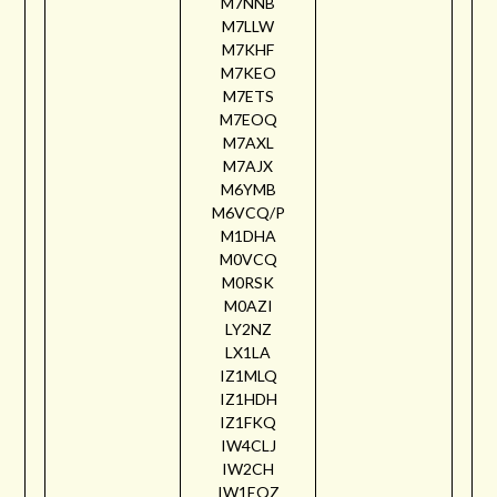
M7NNB
M7LLW
M7KHF
M7KEO
M7ETS
M7EOQ
M7AXL
M7AJX
M6YMB
M6VCQ/P
M1DHA
M0VCQ
M0RSK
M0AZI
LY2NZ
LX1LA
IZ1MLQ
IZ1HDH
IZ1FKQ
IW4CLJ
IW2CH
IW1EQZ