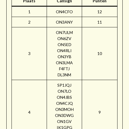
Plaats
Callsign
Punten
1
ON4CFO
12
2
ON3ANY
11
ON7ULM
ON6ZV
ON5ED
ON4RLI
3
10
ON3YB
ON3LMA
F4FTJ
DL3NM
SP1JQJ
ON7LO
ON4JBS
ON4CJQ
ON3MOH
4
9
ON3DWG
ON1GV
IK1GPG