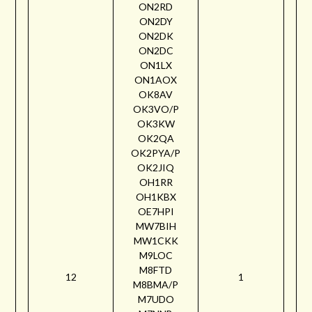
ON2RD
ON2DY
ON2DK
ON2DC
ON1LX
ON1AOX
OK8AV
OK3VO/P
OK3KW
OK2QA
OK2PYA/P
OK2JIQ
OH1RR
OH1KBX
OE7HPI
MW7BIH
MW1CKK
M9LOC
M8FTD
12
1
M8BMA/P
M7UDO