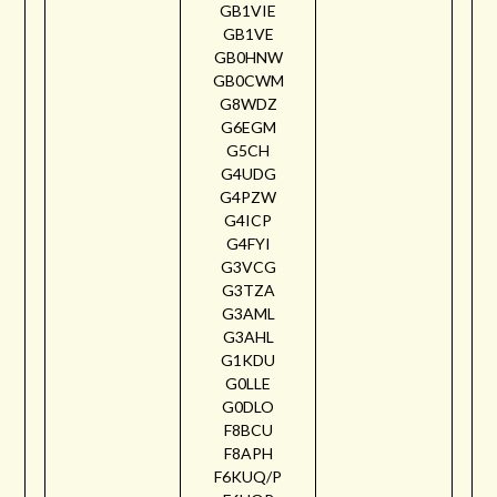
GB1VIE
GB1VE
GB0HNW
GB0CWM
G8WDZ
G6EGM
G5CH
G4UDG
G4PZW
G4ICP
G4FYI
G3VCG
G3TZA
G3AML
G3AHL
G1KDU
G0LLE
G0DLO
F8BCU
F8APH
F6KUQ/P