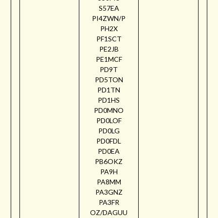
S57EA
PI4ZWN/P
PH2X
PF1SCT
PE2JB
PE1MCF
PD9T
PD5TON
PD1TN
PD1HS
PD0MNO
PD0LOF
PD0LG
PD0FDL
PD0EA
PB6OKZ
PA9H
PA8MM
PA3GNZ
PA3FR
OZ/DAGUU