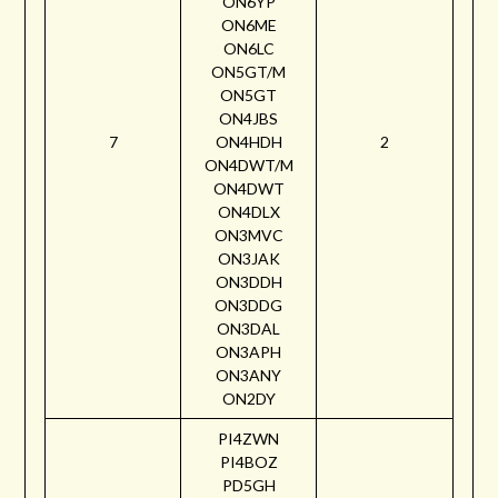
ON6YP
ON6ME
ON6LC
ON5GT/M
ON5GT
ON4JBS
7
ON4HDH
2
ON4DWT/M
ON4DWT
ON4DLX
ON3MVC
ON3JAK
ON3DDH
ON3DDG
ON3DAL
ON3APH
ON3ANY
ON2DY
PI4ZWN
PI4BOZ
PD5GH