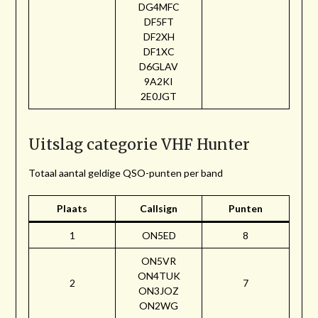
DG4MFC
DF5FT
DF2XH
DF1XC
D6GLAV
9A2KI
2E0JGT
Uitslag categorie VHF Hunter
Totaal aantal geldige QSO-punten per band
Plaats
Callsign
Punten
1
ON5ED
8
ON5VR
ON4TUK
2
7
ON3JOZ
ON2WG