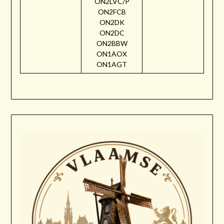
ON2LVC/P
ON2FCB
ON2DK
ON2DC
ON2BBW
ON1AOX
ON1AGT