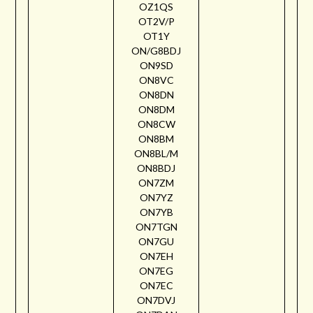
OZ1QS
OT2V/P
OT1Y
ON/G8BDJ
ON9SD
ON8VC
ON8DN
ON8DM
ON8CW
ON8BM
ON8BL/M
ON8BDJ
ON7ZM
ON7YZ
ON7YB
ON7TGN
ON7GU
ON7EH
ON7EG
ON7EC
ON7DVJ