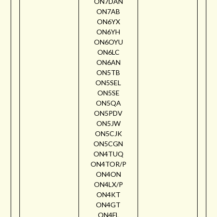
ON7DAN
ON7AB
ON6YX
ON6YH
ON6OYU
ON6LC
ON6AN
ON5TB
ON5SEL
ON5SE
ON5QA
ON5PDV
ON5JW
ON5CJK
ON5CGN
ON4TUQ
ON4TOR/P
ON4ON
ON4LX/P
ON4KT
ON4GT
ON4FL