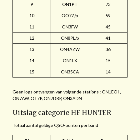
9
ON1PT
73
10
OO7Z/p
59
11
ON3FW
45
12
ON8PL/p
41
13
ON4AZW
36
14
ON1LX
15
15
ON3SCA
14
Geen logs ontvangen van volgende stations : ON1EOI ,
ON7AW, OT7P, ON7DRP, ON3ADN
Uitslag categorie HF HUNTER
Totaal aantal geldige QSO-punten per band