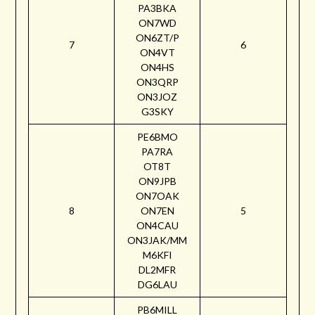
PA3BKA
ON7WD
ON6ZT/P
7
6
ON4VT
ON4HS
ON3QRP
ON3JOZ
G3SKY
PE6BMO
PA7RA
OT8T
ON9JPB
ON7OAK
8
ON7EN
5
ON4CAU
ON3JAK/MM
M6KFI
DL2MFR
DG6LAU
PB6MILL