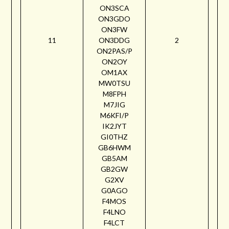
ON3SCA
ON3GDO
ON3FW
11
ON3DDG
2
ON2PAS/P
ON2OY
OM1AX
MW0TSU
M8FPH
M7JIG
M6KFI/P
IK2JYT
GI0THZ
GB6HWM
GB5AM
GB2GW
G2XV
G0AGO
F4MOS
F4LNO
F4LCT