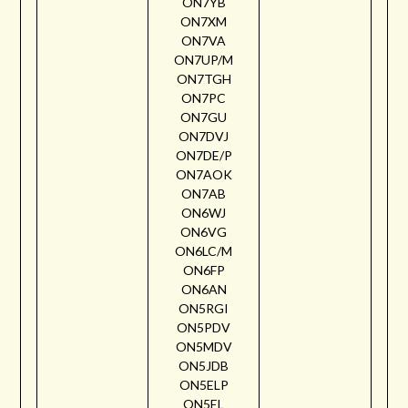
ON7YB
ON7XM
ON7VA
ON7UP/M
ON7TGH
ON7PC
ON7GU
ON7DVJ
ON7DE/P
ON7AOK
ON7AB
ON6WJ
ON6VG
ON6LC/M
ON6FP
ON6AN
ON5RGI
ON5PDV
ON5MDV
ON5JDB
ON5ELP
ON5EL