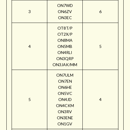
ON7WD
3
ON6ZV
6
ON3EC
OT8T/P
OT2X/P
ON8MA
4
ON5MB
5
ON4RLI
ON3QRP
ON3JAK/MM
ON7ULM
ON7EN
ON6HE
ON5VC
5
ON4JD
4
ON4CKM
ON3RV
ON3ENE
ON1GV