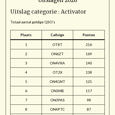
Uitslagen 2026
Uitslag categorie : Activator
Totaal aantal geldige QSO’s
Plaats
Callsign
Punten
1
OT8T
216
2
ON6ZT
169
3
ON4VRA
140
4
OT2X
138
5
ON4GNT
125
6
ON5MB
117
7
ON3PAS
98
8
ON4PTC
87