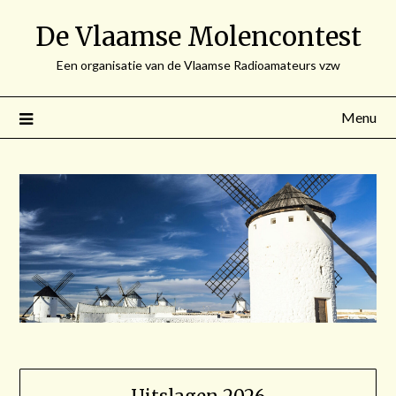
Spring
De Vlaamse Molencontest
naar
de
Een organisatie van de Vlaamse Radioamateurs vzw
inhoud
Menu