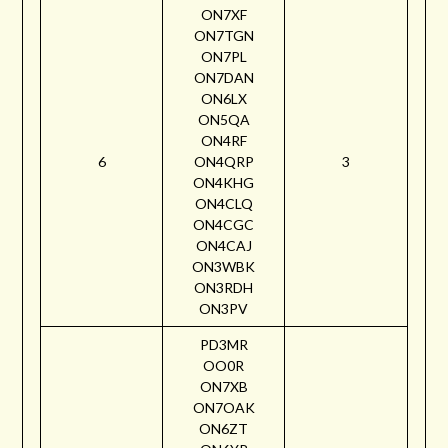
ON7XF
ON7TGN
ON7PL
ON7DAN
ON6LX
ON5QA
ON4RF
6
ON4QRP
3
ON4KHG
ON4CLQ
ON4CGC
ON4CAJ
ON3WBK
ON3RDH
ON3PV
PD3MR
OO0R
ON7XB
ON7OAK
ON6ZT