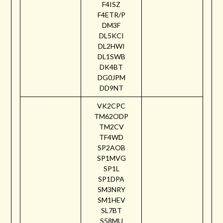
F4ISZ
F4ETR/P
DM3F
DL5KCI
DL2HWI
DL1SWB
DK4BT
DG0JPM
DD9NT
VK2CPC
TM62ODP
TM2CV
TF4WD
SP2AOB
SP1MVG
SP1L
SP1DPA
SM3NRY
SM1HEV
SL7BT
S58MU