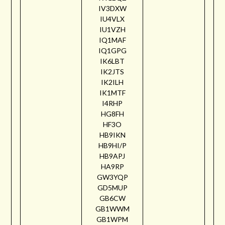
IV3DXW
IU4VLX
IU1VZH
IQ1MAF
IQ1GPG
IK6LBT
IK2JTS
IK2ILH
IK1MTF
I4RHP
HG8FH
HF3O
HB9IKN
HB9HI/P
HB9APJ
HA9RP
GW3YQP
GD5MUP
GB6CW
GB1WWM
GB1WPM