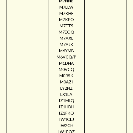
M7NNB
M7LLW
M7KHF
M7KEO
M7ETS
M7EOQ
M7AXL
M7AJX
M6YMB
M6VCQ/P
M1DHA
M0VCQ
M0RSK
M0AZI
LY2NZ
LX1LA
IZ1MLQ
IZ1HDH
IZ1FKQ
IW4CLJ
IW2CH
IW1EQZ