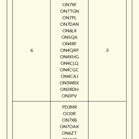
ON7XF
ON7TGN
ON7PL
ON7DAN
ON6LX
ON5QA
ON4RF
6
ON4QRP
3
ON4KHG
ON4CLQ
ON4CGC
ON4CAJ
ON3WBK
ON3RDH
ON3PV
PD3MR
OO0R
ON7XB
ON7OAK
ON6ZT