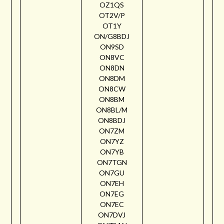
OZ1QS
OT2V/P
OT1Y
ON/G8BDJ
ON9SD
ON8VC
ON8DN
ON8DM
ON8CW
ON8BM
ON8BL/M
ON8BDJ
ON7ZM
ON7YZ
ON7YB
ON7TGN
ON7GU
ON7EH
ON7EG
ON7EC
ON7DVJ