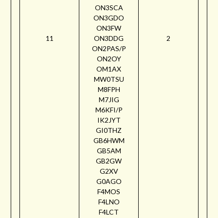
ON3SCA
ON3GDO
ON3FW
11
ON3DDG
2
ON2PAS/P
ON2OY
OM1AX
MW0TSU
M8FPH
M7JIG
M6KFI/P
IK2JYT
GI0THZ
GB6HWM
GB5AM
GB2GW
G2XV
G0AGO
F4MOS
F4LNO
F4LCT