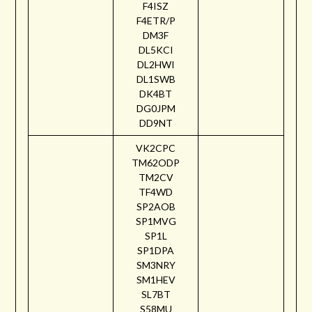
F4ISZ
F4ETR/P
DM3F
DL5KCI
DL2HWI
DL1SWB
DK4BT
DG0JPM
DD9NT
VK2CPC
TM62ODP
TM2CV
TF4WD
SP2AOB
SP1MVG
SP1L
SP1DPA
SM3NRY
SM1HEV
SL7BT
S58MU