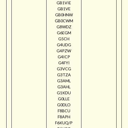
GB1VIE
GB1VE
GB0HNW
GB0CWM
G8WDZ
G6EGM
G5CH
G4UDG
G4PZW
G4ICP
G4FYI
G3VCG
G3TZA
G3AML
G3AHL
G1KDU
G0LLE
G0DLO
F8BCU
F8APH
F6KUQ/P