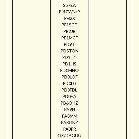
S57EA
PI4ZWN/P
PH2X
PF1SCT
PE2JB
PE1MCF
PD9T
PD5TON
PD1TN
PD1HS
PD0MNO
PD0LOF
PD0LG
PD0FDL
PD0EA
PB6OKZ
PA9H
PA8MM
PA3GNZ
PA3FR
OZ/DAGUU