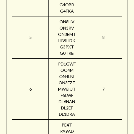
G4OBB
G4FKA
ON8HV
ON3RV
ON3EMT
5
8
HB9HDK
G3PXT
G0TRB
PD1GWF
OO4M
ON4LBI
ON3FZT
6
MW6IUT
7
F5LWF
DL6NAN
DL2EF
DL1DRA
PE4T
PA9AD