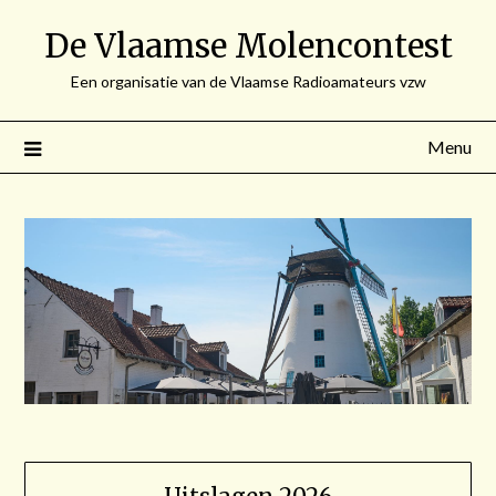
Spring
De Vlaamse Molencontest
naar
de
Een organisatie van de Vlaamse Radioamateurs vzw
inhoud
Menu