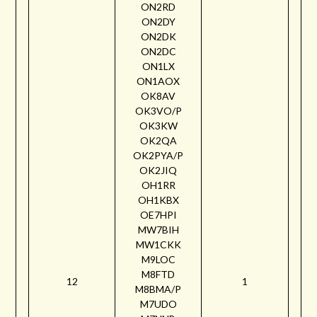
ON2RD
ON2DY
ON2DK
ON2DC
ON1LX
ON1AOX
OK8AV
OK3VO/P
OK3KW
OK2QA
OK2PYA/P
OK2JIQ
OH1RR
OH1KBX
OE7HPI
MW7BIH
MW1CKK
M9LOC
M8FTD
12
1
M8BMA/P
M7UDO