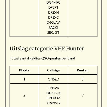
DG4MFC
DF5FT
DF2XH
DF1XC
D6GLAV
9A2KI
2E0JGT
Uitslag categorie VHF Hunter
Totaal aantal geldige QSO-punten per band
Plaats
Callsign
Punten
1
ON5ED
8
ON5VR
ON4TUK
2
7
ON3JOZ
ON2WG