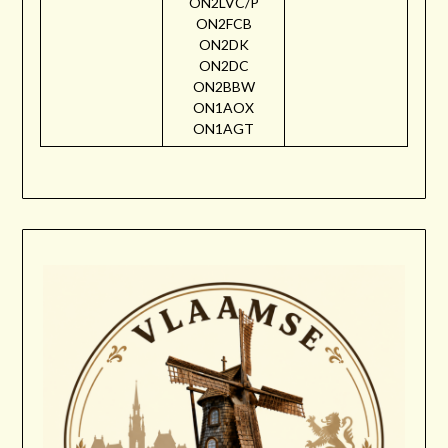
ON2LVC/P
ON2FCB
ON2DK
ON2DC
ON2BBW
ON1AOX
ON1AGT