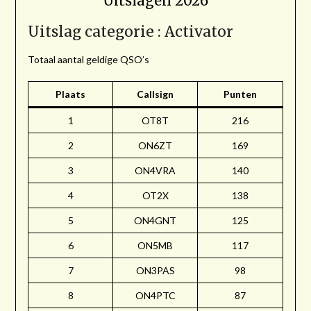
Uitslagen 2026
Uitslag categorie : Activator
Totaal aantal geldige QSO’s
Plaats
Callsign
Punten
1
OT8T
216
2
ON6ZT
169
3
ON4VRA
140
4
OT2X
138
5
ON4GNT
125
6
ON5MB
117
7
ON3PAS
98
8
ON4PTC
87