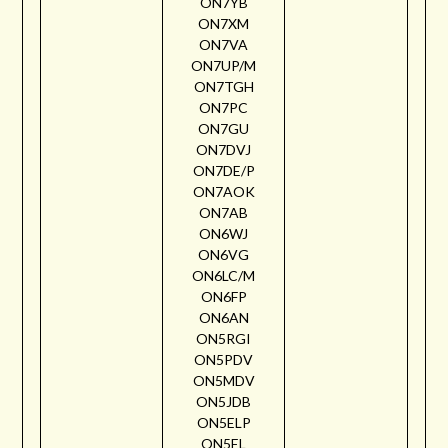
ON7YB
ON7XM
ON7VA
ON7UP/M
ON7TGH
ON7PC
ON7GU
ON7DVJ
ON7DE/P
ON7AOK
ON7AB
ON6WJ
ON6VG
ON6LC/M
ON6FP
ON6AN
ON5RGI
ON5PDV
ON5MDV
ON5JDB
ON5ELP
ON5EL