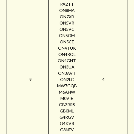
PA2TT
ON8MA
ON7XB
ON5VR
ON5VC
ON5GM
ON5CE
ON4TUK
ON4ROL
ON4GNT
ON3UA
ON3AVT
9
ON2LC
4
MW7GQB
M6AHW
M0VIE
GB2RRS
GB0ML
G4RGV
G4KVR
G3NFV