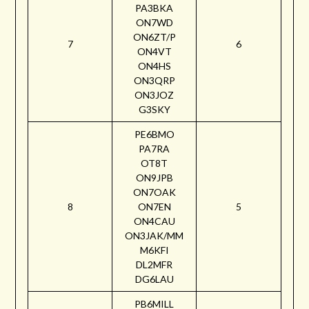
PA3BKA
ON7WD
ON6ZT/P
7
6
ON4VT
ON4HS
ON3QRP
ON3JOZ
G3SKY
PE6BMO
PA7RA
OT8T
ON9JPB
ON7OAK
8
ON7EN
5
ON4CAU
ON3JAK/MM
M6KFI
DL2MFR
DG6LAU
PB6MILL