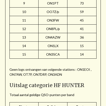
9
ON1PT
73
10
OO7Z/p
59
11
ON3FW
45
12
ON8PL/p
41
13
ON4AZW
36
14
ON1LX
15
15
ON3SCA
14
Geen logs ontvangen van volgende stations : ON1EOI ,
ON7AW, OT7P, ON7DRP, ON3ADN
Uitslag categorie HF HUNTER
Totaal aantal geldige QSO-punten per band