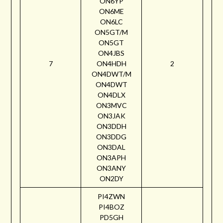
ON6YP
ON6ME
ON6LC
ON5GT/M
ON5GT
ON4JBS
7
ON4HDH
2
ON4DWT/M
ON4DWT
ON4DLX
ON3MVC
ON3JAK
ON3DDH
ON3DDG
ON3DAL
ON3APH
ON3ANY
ON2DY
PI4ZWN
PI4BOZ
PD5GH