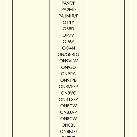
PA9F/P
PA2MD
PA1MIR/P
OT1Y
OS8D
OP7V
OP6Y
OO4N
ON/G8BDJ
ON9VLW
ON9SD
ON9RA
ON9JPB
ON8VR/P
ON8VC
ON8TX/P
ON8TW
ON8JJ/P
ON8CW
ON8BL
ON8BDJ