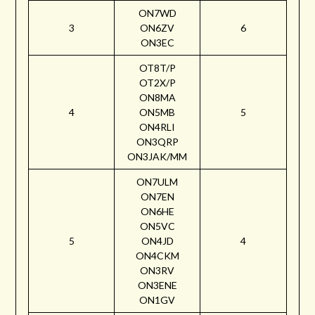
ON7WD
3
ON6ZV
6
ON3EC
OT8T/P
OT2X/P
ON8MA
4
ON5MB
5
ON4RLI
ON3QRP
ON3JAK/MM
ON7ULM
ON7EN
ON6HE
ON5VC
5
ON4JD
4
ON4CKM
ON3RV
ON3ENE
ON1GV