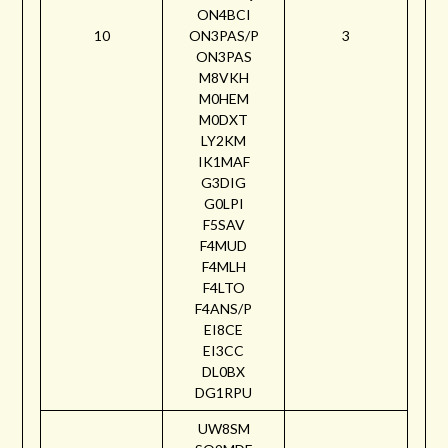
ON4BCI
10
ON3PAS/P
3
ON3PAS
M8VKH
M0HEM
M0DXT
LY2KM
IK1MAF
G3DIG
G0LPI
F5SAV
F4MUD
F4MLH
F4LTO
F4ANS/P
EI8CE
EI3CC
DL0BX
DG1RPU
UW8SM