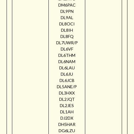
DM6PAC
DL9PN
DL9AL
DL8OCI
DL8IH
DL8FQ
DL7UWR/P
DL6VF
DL6THM
DL6NAM
DL6LAU
DL6JU
DL6JCB
DL5ANE/P
DL3HXX
DL2JQT
DL2JES
DL1AH
DJ2DX
DH5HAR
DG6LZU