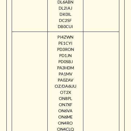
DL6ABN
DL2IAJ
DK0IL
DC2SF
DB0CUI
PI4ZWN
PE1CYI
PD3RON
PD1JN
PD0SBJ
PA3HDM
PA1MV
PA0ZAV
OZ/DA6UU
OT2X
ON8PL
ON7XF
ON6VA
ON6ME
ON4RO
ON4CLQ