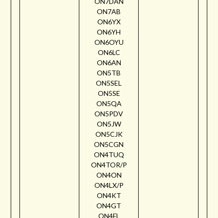
ON7DAN
ON7AB
ON6YX
ON6YH
ON6OYU
ON6LC
ON6AN
ON5TB
ON5SEL
ON5SE
ON5QA
ON5PDV
ON5JW
ON5CJK
ON5CGN
ON4TUQ
ON4TOR/P
ON4ON
ON4LX/P
ON4KT
ON4GT
ON4FL