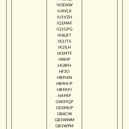
IV3DXW
IU4VLX
IU1VZH
IQ1MAF
IQ1GPG
IK6LBT
IK2JTS
IK2ILH
IK1MTF
I4RHP
HG8FH
HF3O
HB9IKN
HB9HI/P
HB9APJ
HA9RP
GW3YQP
GD5MUP
GB6CW
GB1WWM
GB1WPM