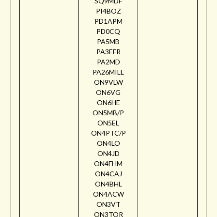
SQ9MDF
PI4BOZ
PD1APM
PD0CQ
PA5MB
PA3EFR
PA2MD
PA26MILL
ON9VLW
ON6VG
ON6HE
ON5MB/P
ON5EL
ON4PTC/P
ON4LO
ON4JD
ON4FHM
ON4CAJ
ON4BHL
ON4ACW
ON3VT
ON3TOR