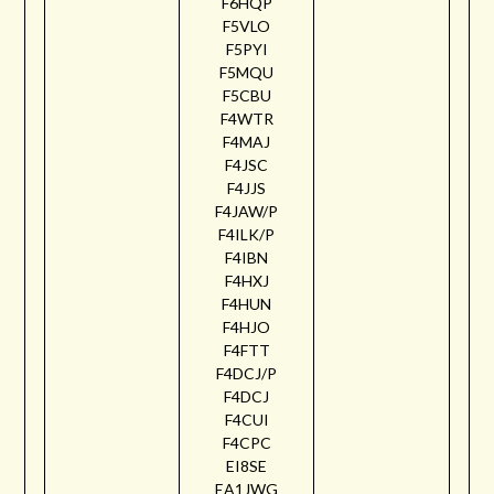
F6HQP
F5VLO
F5PYI
F5MQU
F5CBU
F4WTR
F4MAJ
F4JSC
F4JJS
F4JAW/P
F4ILK/P
F4IBN
F4HXJ
F4HUN
F4HJO
F4FTT
F4DCJ/P
F4DCJ
F4CUI
F4CPC
EI8SE
EA1JWG