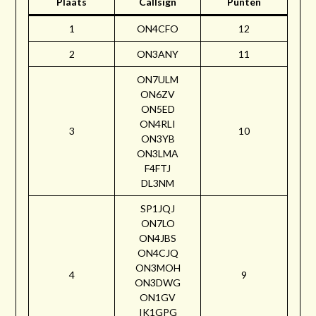
Plaats
Callsign
Punten
1
ON4CFO
12
2
ON3ANY
11
ON7ULM
ON6ZV
ON5ED
ON4RLI
3
10
ON3YB
ON3LMA
F4FTJ
DL3NM
SP1JQJ
ON7LO
ON4JBS
ON4CJQ
ON3MOH
4
9
ON3DWG
ON1GV
IK1GPG