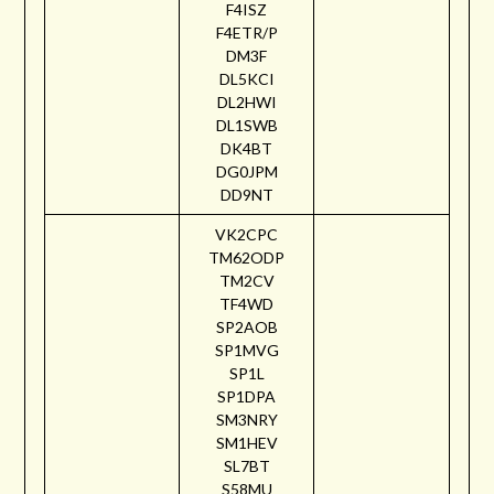
F4ISZ
F4ETR/P
DM3F
DL5KCI
DL2HWI
DL1SWB
DK4BT
DG0JPM
DD9NT
VK2CPC
TM62ODP
TM2CV
TF4WD
SP2AOB
SP1MVG
SP1L
SP1DPA
SM3NRY
SM1HEV
SL7BT
S58MU