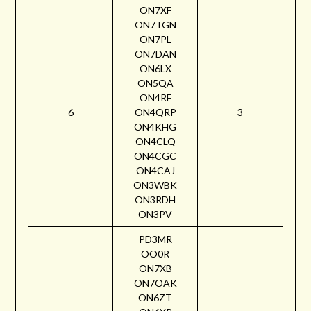
ON7XF
ON7TGN
ON7PL
ON7DAN
ON6LX
ON5QA
ON4RF
6
ON4QRP
3
ON4KHG
ON4CLQ
ON4CGC
ON4CAJ
ON3WBK
ON3RDH
ON3PV
PD3MR
OO0R
ON7XB
ON7OAK
ON6ZT