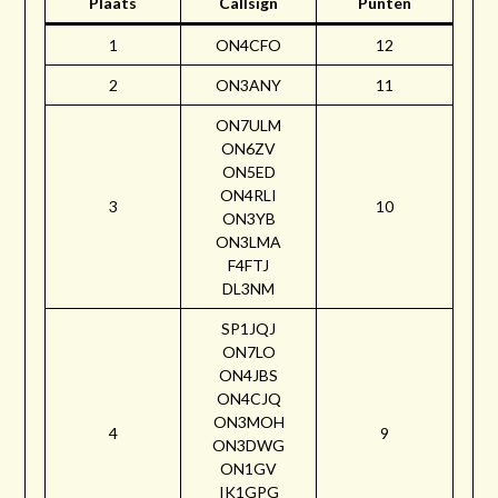
Plaats
Callsign
Punten
1
ON4CFO
12
2
ON3ANY
11
ON7ULM
ON6ZV
ON5ED
ON4RLI
3
10
ON3YB
ON3LMA
F4FTJ
DL3NM
SP1JQJ
ON7LO
ON4JBS
ON4CJQ
ON3MOH
4
9
ON3DWG
ON1GV
IK1GPG