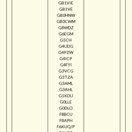
GB1VIE
GB1VE
GB0HNW
GB0CWM
G8WDZ
G6EGM
G5CH
G4UDG
G4PZW
G4ICP
G4FYI
G3VCG
G3TZA
G3AML
G3AHL
G1KDU
G0LLE
G0DLO
F8BCU
F8APH
F6KUQ/P