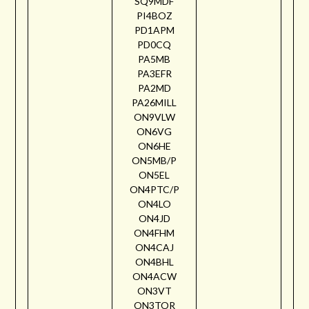
SQ9MDF
PI4BOZ
PD1APM
PD0CQ
PA5MB
PA3EFR
PA2MD
PA26MILL
ON9VLW
ON6VG
ON6HE
ON5MB/P
ON5EL
ON4PTC/P
ON4LO
ON4JD
ON4FHM
ON4CAJ
ON4BHL
ON4ACW
ON3VT
ON3TOR