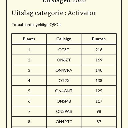
Uitslagen 2026
Uitslag categorie : Activator
Totaal aantal geldige QSO’s
Plaats
Callsign
Punten
1
OT8T
216
2
ON6ZT
169
3
ON4VRA
140
4
OT2X
138
5
ON4GNT
125
6
ON5MB
117
7
ON3PAS
98
8
ON4PTC
87