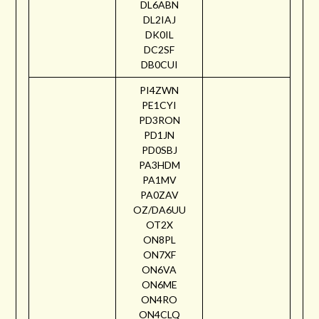
DL6ABN
DL2IAJ
DK0IL
DC2SF
DB0CUI
PI4ZWN
PE1CYI
PD3RON
PD1JN
PD0SBJ
PA3HDM
PA1MV
PA0ZAV
OZ/DA6UU
OT2X
ON8PL
ON7XF
ON6VA
ON6ME
ON4RO
ON4CLQ