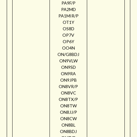
PA9F/P
PA2MD
PA1MIR/P
OT1Y
OS8D
OP7V
OP6Y
OO4N
ON/G8BDJ
ON9VLW
ON9SD
ON9RA
ON9JPB
ON8VR/P
ON8VC
ON8TX/P
ON8TW
ON8JJ/P
ON8CW
ON8BL
ON8BDJ