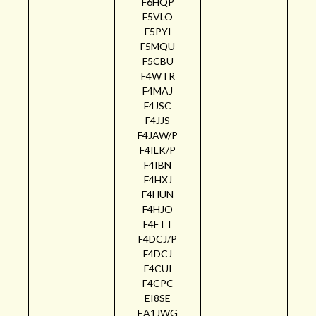
F6HQP
F5VLO
F5PYI
F5MQU
F5CBU
F4WTR
F4MAJ
F4JSC
F4JJS
F4JAW/P
F4ILK/P
F4IBN
F4HXJ
F4HUN
F4HJO
F4FTT
F4DCJ/P
F4DCJ
F4CUI
F4CPC
EI8SE
EA1JWG