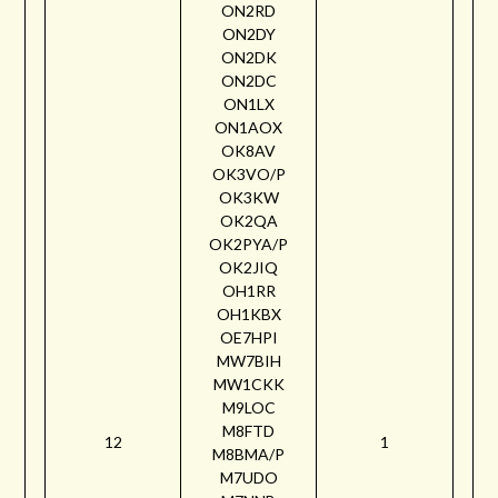
ON2RD
ON2DY
ON2DK
ON2DC
ON1LX
ON1AOX
OK8AV
OK3VO/P
OK3KW
OK2QA
OK2PYA/P
OK2JIQ
OH1RR
OH1KBX
OE7HPI
MW7BIH
MW1CKK
M9LOC
M8FTD
12
1
M8BMA/P
M7UDO