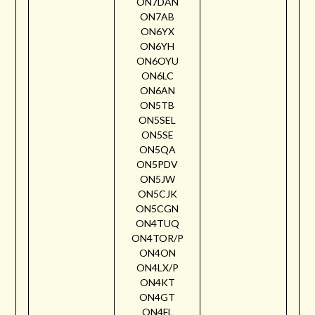
ON7DAN
ON7AB
ON6YX
ON6YH
ON6OYU
ON6LC
ON6AN
ON5TB
ON5SEL
ON5SE
ON5QA
ON5PDV
ON5JW
ON5CJK
ON5CGN
ON4TUQ
ON4TOR/P
ON4ON
ON4LX/P
ON4KT
ON4GT
ON4FL