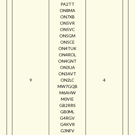
PA2TT
ON8MA
ON7XB
ON5VR
ON5VC
ON5GM
ON5CE
ON4TUK
ON4ROL
ON4GNT
ON3UA
ON3AVT
9
ON2LC
4
MW7GQB
M6AHW
M0VIE
GB2RRS
GB0ML
G4RGV
G4KVR
G3NFV