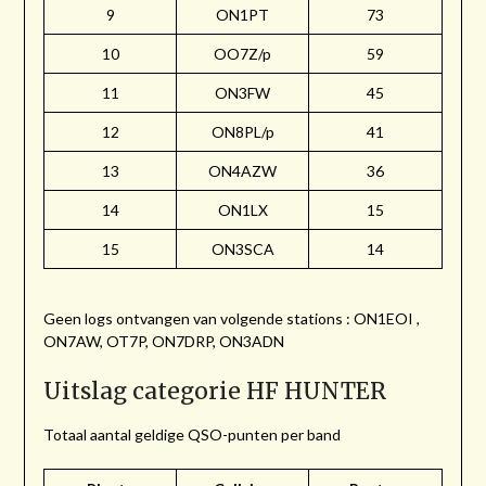
9
ON1PT
73
10
OO7Z/p
59
11
ON3FW
45
12
ON8PL/p
41
13
ON4AZW
36
14
ON1LX
15
15
ON3SCA
14
Geen logs ontvangen van volgende stations : ON1EOI ,
ON7AW, OT7P, ON7DRP, ON3ADN
Uitslag categorie HF HUNTER
Totaal aantal geldige QSO-punten per band