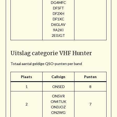
DG4MFC
DF5FT
DF2XH
DF1XC
D6GLAV
9A2KI
2E0JGT
Uitslag categorie VHF Hunter
Totaal aantal geldige QSO-punten per band
Plaats
Callsign
Punten
1
ON5ED
8
ON5VR
ON4TUK
2
7
ON3JOZ
ON2WG