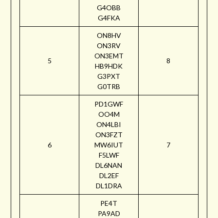
G4OBB
G4FKA
ON8HV
ON3RV
ON3EMT
5
8
HB9HDK
G3PXT
G0TRB
PD1GWF
OO4M
ON4LBI
ON3FZT
6
MW6IUT
7
F5LWF
DL6NAN
DL2EF
DL1DRA
PE4T
PA9AD