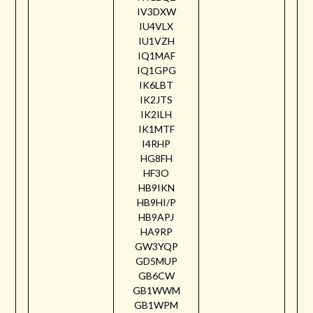
IV3DXW
IU4VLX
IU1VZH
IQ1MAF
IQ1GPG
IK6LBT
IK2JTS
IK2ILH
IK1MTF
I4RHP
HG8FH
HF3O
HB9IKN
HB9HI/P
HB9APJ
HA9RP
GW3YQP
GD5MUP
GB6CW
GB1WWM
GB1WPM