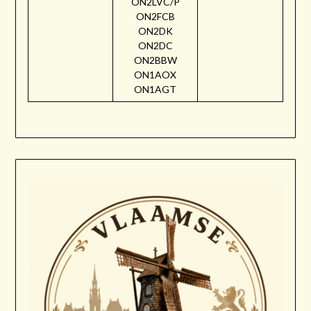
ON2LVC/P
ON2FCB
ON2DK
ON2DC
ON2BBW
ON1AOX
ON1AGT