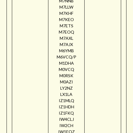
M7NNB
M7LLW
M7KHF
M7KEO
M7ETS
M7EOQ
M7AXL
M7AJX
M6YMB
M6VCQ/P
M1DHA
M0VCQ
M0RSK
M0AZI
LY2NZ
LX1LA
IZ1MLQ
IZ1HDH
IZ1FKQ
IW4CLJ
IW2CH
IW1EQZ