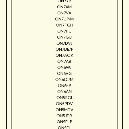
ON7YB
ON7XM
ON7VA
ON7UP/M
ON7TGH
ON7PC
ON7GU
ON7DVJ
ON7DE/P
ON7AOK
ON7AB
ON6WJ
ON6VG
ON6LC/M
ON6FP
ON6AN
ON5RGI
ON5PDV
ON5MDV
ON5JDB
ON5ELP
ON5EL