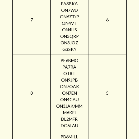
PA3BKA
ON7WD
ON6ZT/P
7
6
ON4VT
ON4HS
ON3QRP
ON3JOZ
G3SKY
PE6BMO
PA7RA
OT8T
ON9JPB
ON7OAK
8
ON7EN
5
ON4CAU
ON3JAK/MM
M6KFI
DL2MFR
DG6LAU
PB6MILL