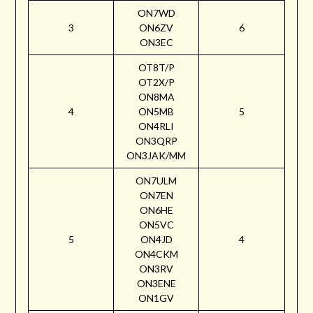
ON7WD
3
ON6ZV
6
ON3EC
OT8T/P
OT2X/P
ON8MA
4
ON5MB
5
ON4RLI
ON3QRP
ON3JAK/MM
ON7ULM
ON7EN
ON6HE
ON5VC
5
ON4JD
4
ON4CKM
ON3RV
ON3ENE
ON1GV