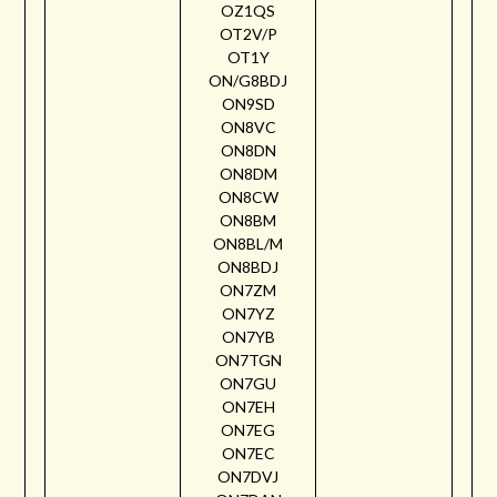
OZ1QS
OT2V/P
OT1Y
ON/G8BDJ
ON9SD
ON8VC
ON8DN
ON8DM
ON8CW
ON8BM
ON8BL/M
ON8BDJ
ON7ZM
ON7YZ
ON7YB
ON7TGN
ON7GU
ON7EH
ON7EG
ON7EC
ON7DVJ