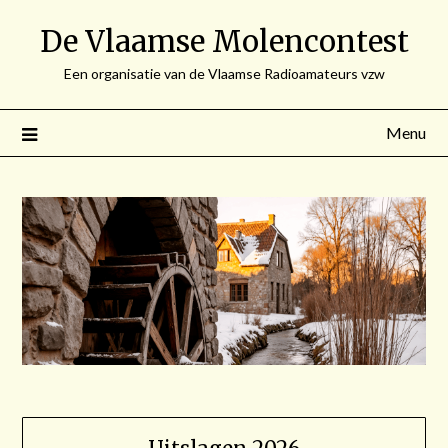
Spring
De Vlaamse Molencontest
naar
de
Een organisatie van de Vlaamse Radioamateurs vzw
inhoud
Menu