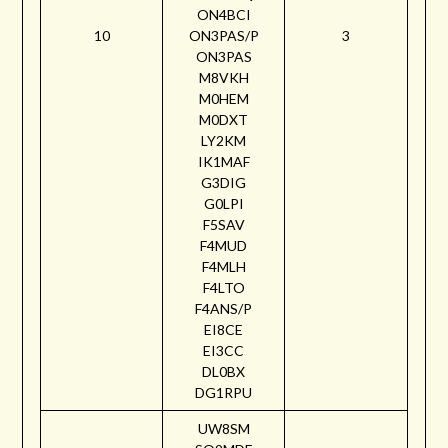
ON4BCI
10
ON3PAS/P
3
ON3PAS
M8VKH
M0HEM
M0DXT
LY2KM
IK1MAF
G3DIG
G0LPI
F5SAV
F4MUD
F4MLH
F4LTO
F4ANS/P
EI8CE
EI3CC
DL0BX
DG1RPU
UW8SM