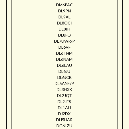
DM6PAC
DL9PN
DL9AL
DL8OCI
DL8IH
DL8FQ
DL7UWR/P
DL6VF
DL6THM
DL6NAM
DL6LAU
DL6JU
DL6JCB
DL5ANE/P
DL3HXX
DL2JQT
DL2JES
DL1AH
DJ2DX
DH5HAR
DG6LZU