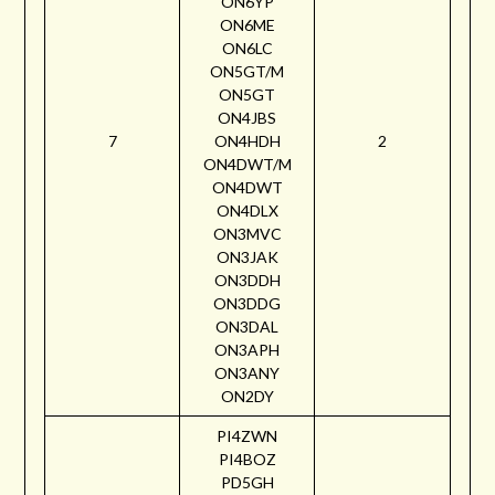
ON6YP
ON6ME
ON6LC
ON5GT/M
ON5GT
ON4JBS
7
ON4HDH
2
ON4DWT/M
ON4DWT
ON4DLX
ON3MVC
ON3JAK
ON3DDH
ON3DDG
ON3DAL
ON3APH
ON3ANY
ON2DY
PI4ZWN
PI4BOZ
PD5GH