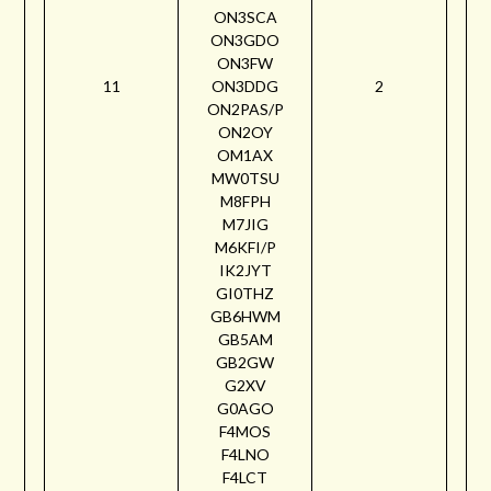
ON3SCA
ON3GDO
ON3FW
11
ON3DDG
2
ON2PAS/P
ON2OY
OM1AX
MW0TSU
M8FPH
M7JIG
M6KFI/P
IK2JYT
GI0THZ
GB6HWM
GB5AM
GB2GW
G2XV
G0AGO
F4MOS
F4LNO
F4LCT