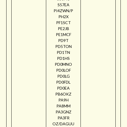
S57EA
PI4ZWN/P
PH2X
PF1SCT
PE2JB
PE1MCF
PD9T
PD5TON
PD1TN
PD1HS
PD0MNO
PD0LOF
PD0LG
PD0FDL
PD0EA
PB6OKZ
PA9H
PA8MM
PA3GNZ
PA3FR
OZ/DAGUU