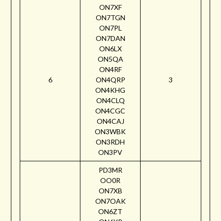
ON7XF
ON7TGN
ON7PL
ON7DAN
ON6LX
ON5QA
ON4RF
6
ON4QRP
3
ON4KHG
ON4CLQ
ON4CGC
ON4CAJ
ON3WBK
ON3RDH
ON3PV
PD3MR
OO0R
ON7XB
ON7OAK
ON6ZT