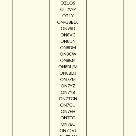
OZ1QS
OT2V/P
OT1Y
ON/G8BDJ
ON9SD
ON8VC
ON8DN
ON8DM
ON8CW
ON8BM
ON8BL/M
ON8BDJ
ON7ZM
ON7YZ
ON7YB
ON7TGN
ON7GU
ON7EH
ON7EG
ON7EC
ON7DVJ