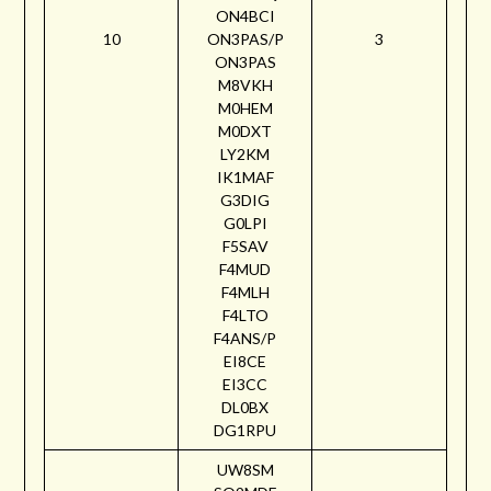
ON4BCI
10
ON3PAS/P
3
ON3PAS
M8VKH
M0HEM
M0DXT
LY2KM
IK1MAF
G3DIG
G0LPI
F5SAV
F4MUD
F4MLH
F4LTO
F4ANS/P
EI8CE
EI3CC
DL0BX
DG1RPU
UW8SM