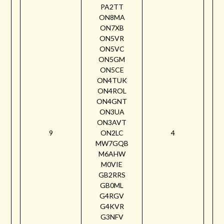
PA2TT
ON8MA
ON7XB
ON5VR
ON5VC
ON5GM
ON5CE
ON4TUK
ON4ROL
ON4GNT
ON3UA
ON3AVT
9
ON2LC
4
MW7GQB
M6AHW
M0VIE
GB2RRS
GB0ML
G4RGV
G4KVR
G3NFV