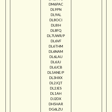
DM6PAC
DL9PN
DL9AL
DL8OCI
DL8IH
DL8FQ
DL7UWR/P
DL6VF
DL6THM
DL6NAM
DL6LAU
DL6JU
DL6JCB
DL5ANE/P
DL3HXX
DL2JQT
DL2JES
DL1AH
DJ2DX
DH5HAR
DG6LZU