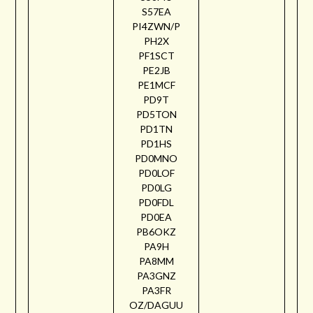
S57EA
PI4ZWN/P
PH2X
PF1SCT
PE2JB
PE1MCF
PD9T
PD5TON
PD1TN
PD1HS
PD0MNO
PD0LOF
PD0LG
PD0FDL
PD0EA
PB6OKZ
PA9H
PA8MM
PA3GNZ
PA3FR
OZ/DAGUU