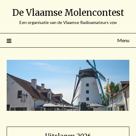
Spring
De Vlaamse Molencontest
naar
de
Een organisatie van de Vlaamse Radioamateurs vzw
inhoud
Menu