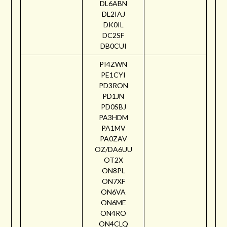
DL6ABN
DL2IAJ
DK0IL
DC2SF
DB0CUI
PI4ZWN
PE1CYI
PD3RON
PD1JN
PD0SBJ
PA3HDM
PA1MV
PA0ZAV
OZ/DA6UU
OT2X
ON8PL
ON7XF
ON6VA
ON6ME
ON4RO
ON4CLQ