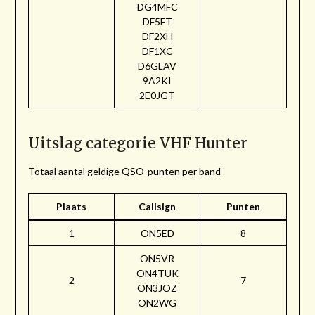
DG4MFC
DF5FT
DF2XH
DF1XC
D6GLAV
9A2KI
2E0JGT
Uitslag categorie VHF Hunter
Totaal aantal geldige QSO-punten per band
Plaats
Callsign
Punten
1
ON5ED
8
ON5VR
ON4TUK
2
7
ON3JOZ
ON2WG