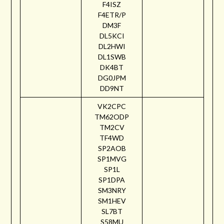
F4ISZ
F4ETR/P
DM3F
DL5KCI
DL2HWI
DL1SWB
DK4BT
DG0JPM
DD9NT
VK2CPC
TM62ODP
TM2CV
TF4WD
SP2AOB
SP1MVG
SP1L
SP1DPA
SM3NRY
SM1HEV
SL7BT
S58MU