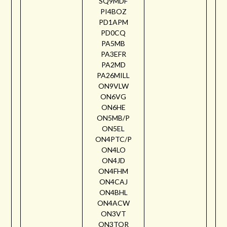
SQ9MDF
PI4BOZ
PD1APM
PD0CQ
PA5MB
PA3EFR
PA2MD
PA26MILL
ON9VLW
ON6VG
ON6HE
ON5MB/P
ON5EL
ON4PTC/P
ON4LO
ON4JD
ON4FHM
ON4CAJ
ON4BHL
ON4ACW
ON3VT
ON3TOR