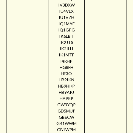
IV3DXW
IU4VLX
IU1VZH
IQ1MAF
IQ1GPG
IK6LBT
IK2JTS
IK2ILH
IK1MTF
I4RHP
HG8FH
HF3O
HB9IKN
HB9HI/P
HB9APJ
HA9RP
GW3YQP
GD5MUP
GB6CW
GB1WWM
GB1WPM