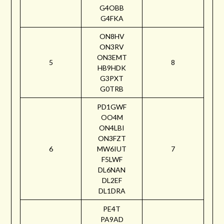
G4OBB
G4FKA
ON8HV
ON3RV
ON3EMT
5
8
HB9HDK
G3PXT
G0TRB
PD1GWF
OO4M
ON4LBI
ON3FZT
6
MW6IUT
7
F5LWF
DL6NAN
DL2EF
DL1DRA
PE4T
PA9AD