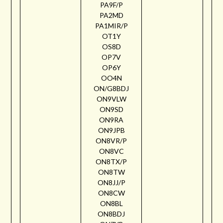
PA9F/P
PA2MD
PA1MIR/P
OT1Y
OS8D
OP7V
OP6Y
OO4N
ON/G8BDJ
ON9VLW
ON9SD
ON9RA
ON9JPB
ON8VR/P
ON8VC
ON8TX/P
ON8TW
ON8JJ/P
ON8CW
ON8BL
ON8BDJ