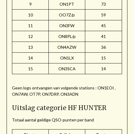
9
ON1PT
73
10
OO7Z/p
59
11
ON3FW
45
12
ON8PL/p
41
13
ON4AZW
36
14
ON1LX
15
15
ON3SCA
14
Geen logs ontvangen van volgende stations : ON1EOI ,
ON7AW, OT7P, ON7DRP, ON3ADN
Uitslag categorie HF HUNTER
Totaal aantal geldige QSO-punten per band