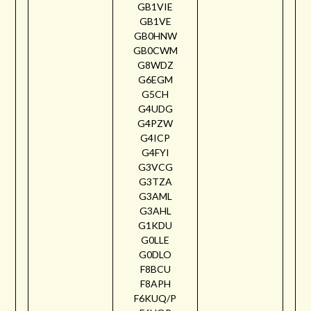
GB1VIE
GB1VE
GB0HNW
GB0CWM
G8WDZ
G6EGM
G5CH
G4UDG
G4PZW
G4ICP
G4FYI
G3VCG
G3TZA
G3AML
G3AHL
G1KDU
G0LLE
G0DLO
F8BCU
F8APH
F6KUQ/P