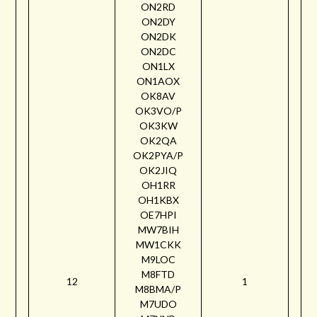
ON2RD
ON2DY
ON2DK
ON2DC
ON1LX
ON1AOX
OK8AV
OK3VO/P
OK3KW
OK2QA
OK2PYA/P
OK2JIQ
OH1RR
OH1KBX
OE7HPI
MW7BIH
MW1CKK
M9LOC
M8FTD
12
1
M8BMA/P
M7UDO