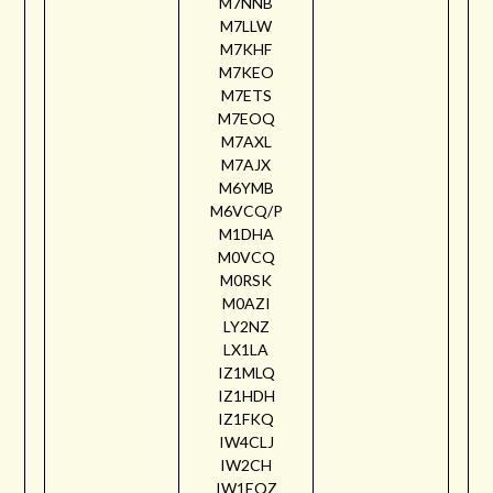
M7NNB
M7LLW
M7KHF
M7KEO
M7ETS
M7EOQ
M7AXL
M7AJX
M6YMB
M6VCQ/P
M1DHA
M0VCQ
M0RSK
M0AZI
LY2NZ
LX1LA
IZ1MLQ
IZ1HDH
IZ1FKQ
IW4CLJ
IW2CH
IW1EQZ