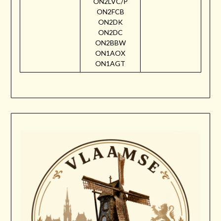
ON2LVC/P
ON2FCB
ON2DK
ON2DC
ON2BBW
ON1AOX
ON1AGT