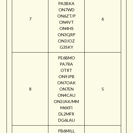
PA3BKA
ON7WD
ON6ZT/P
7
6
ON4VT
ON4HS
ON3QRP
ON3JOZ
G3SKY
PE6BMO
PA7RA
OT8T
ON9JPB
ON7OAK
8
ON7EN
5
ON4CAU
ON3JAK/MM
M6KFI
DL2MFR
DG6LAU
PB6MILL