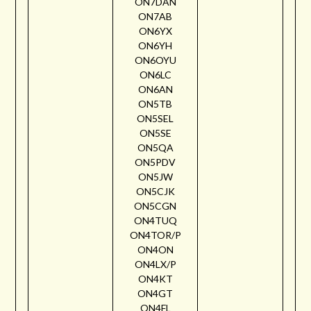
ON7DAN
ON7AB
ON6YX
ON6YH
ON6OYU
ON6LC
ON6AN
ON5TB
ON5SEL
ON5SE
ON5QA
ON5PDV
ON5JW
ON5CJK
ON5CGN
ON4TUQ
ON4TOR/P
ON4ON
ON4LX/P
ON4KT
ON4GT
ON4FL