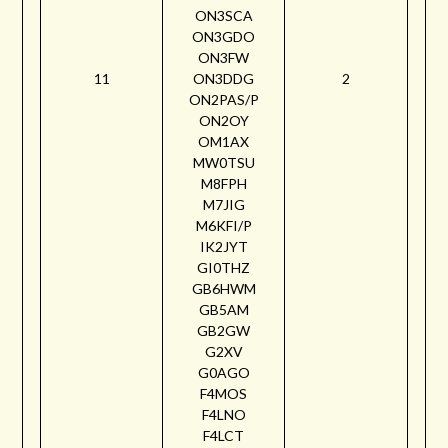
ON3SCA
ON3GDO
ON3FW
11
ON3DDG
2
ON2PAS/P
ON2OY
OM1AX
MW0TSU
M8FPH
M7JIG
M6KFI/P
IK2JYT
GI0THZ
GB6HWM
GB5AM
GB2GW
G2XV
G0AGO
F4MOS
F4LNO
F4LCT