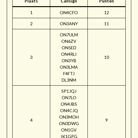
Plaats
Callsign
Punten
1
ON4CFO
12
2
ON3ANY
11
ON7ULM
ON6ZV
ON5ED
ON4RLI
3
10
ON3YB
ON3LMA
F4FTJ
DL3NM
SP1JQJ
ON7LO
ON4JBS
ON4CJQ
ON3MOH
4
9
ON3DWG
ON1GV
IK1GPG