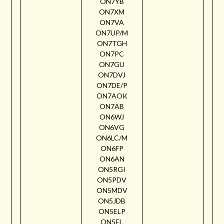
ON7YB
ON7XM
ON7VA
ON7UP/M
ON7TGH
ON7PC
ON7GU
ON7DVJ
ON7DE/P
ON7AOK
ON7AB
ON6WJ
ON6VG
ON6LC/M
ON6FP
ON6AN
ON5RGI
ON5PDV
ON5MDV
ON5JDB
ON5ELP
ON5EL