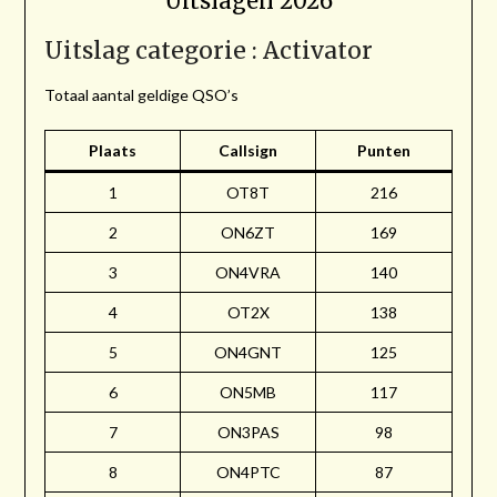
Uitslagen 2026
Uitslag categorie : Activator
Totaal aantal geldige QSO’s
Plaats
Callsign
Punten
1
OT8T
216
2
ON6ZT
169
3
ON4VRA
140
4
OT2X
138
5
ON4GNT
125
6
ON5MB
117
7
ON3PAS
98
8
ON4PTC
87