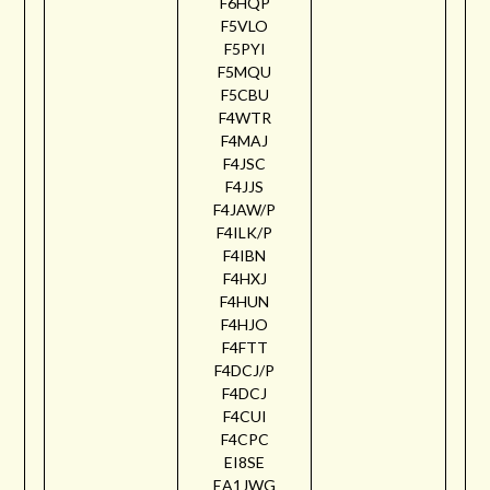
F6HQP
F5VLO
F5PYI
F5MQU
F5CBU
F4WTR
F4MAJ
F4JSC
F4JJS
F4JAW/P
F4ILK/P
F4IBN
F4HXJ
F4HUN
F4HJO
F4FTT
F4DCJ/P
F4DCJ
F4CUI
F4CPC
EI8SE
EA1JWG