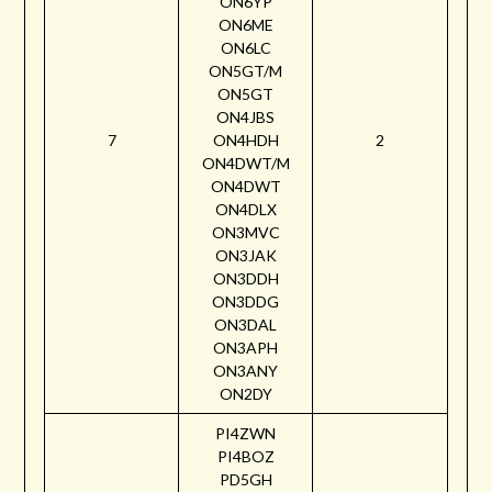
ON6YP
ON6ME
ON6LC
ON5GT/M
ON5GT
ON4JBS
7
ON4HDH
2
ON4DWT/M
ON4DWT
ON4DLX
ON3MVC
ON3JAK
ON3DDH
ON3DDG
ON3DAL
ON3APH
ON3ANY
ON2DY
PI4ZWN
PI4BOZ
PD5GH