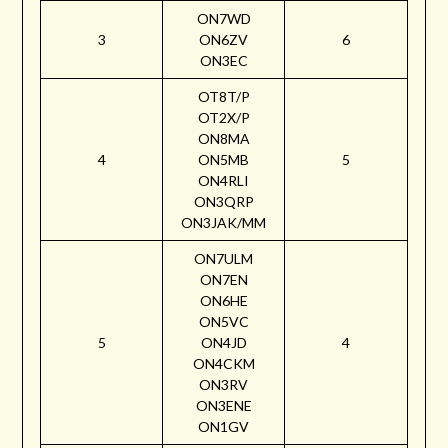
ON7WD
3
ON6ZV
6
ON3EC
OT8T/P
OT2X/P
ON8MA
4
ON5MB
5
ON4RLI
ON3QRP
ON3JAK/MM
ON7ULM
ON7EN
ON6HE
ON5VC
5
ON4JD
4
ON4CKM
ON3RV
ON3ENE
ON1GV